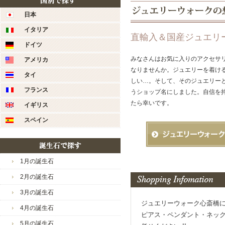
嬉しい限りでございます。
2023/9/19
・最高
日本
「純金
さい♪
イタリア
新商品も多数ご用意してお
直輸入＆国産ジュエリ
2023/9/12
・本店
まい様のまたのご利用スタ
ドイツ
て、「
みなさんはお気に入りのアクセサ
アメリカ
2023/9/5
・18
今後とも宜しくお願い致し
なりませんか。ジュエリーを着け
50c
タイ
しい…。そして、そのジュエリー
2023/8/29
・本物
ジュエリーウォーク心斎橋
フランス
うショップ名にしました。自信を
催です
たら幸いです。
イギリス
2023/8/22
・ただ
ーポン
スペイン
2023/8/8
・最高
レス！
2023/8/1
・本店
1月の誕生石
を込め
2月の誕生石
2023/7/25
・純金
エレガ
3月の誕生石
2023/7/18
・本店
ジュエリーウォーク心斎橋
お店からのコメント
4月の誕生石
戦」が
ピアス・ペンダント・ネッ
まゅ様
5月の誕生石