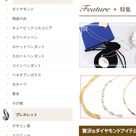
2025/11/5
・本日
ダイヤモンド
2025/10/22
・秋の
地金のみ
2025/10/15
・本日
キュービックジルコニア
2025/10/1
・お得
見逃し
カラーストーン
2025/9/17
・本日
ロケットペンダント
2025/9/3
・最大
カロートペンダント
2027/8/6
・本店
コインペンダント
2025/7/30
・本日
ベネチアンガラス
お店からのコメント
2025/7/2
・Pa
モチーフ
ひろひろ様
2025/7/2
・【全
香水
2025/6/18
・期間
いつも当店をご愛好いただ
開催で
レビューのご投稿も感謝申
その他
2025/6/4
・本日1
大切なお嬢様へのプレゼン
ブレスレット
のお客
重ねてお礼申し上げます。
せん。
デザイン系
2025/5/21
お嬢様が喜んでくださるこ
・人気
スクリュー
また、奥様とお嬢様がお揃
ます！