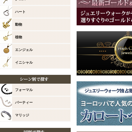
2023/11/28
・本店
セール
ハート
2023/11/14
・最高
ンティ
動物
2023/11/7
・新規
ンペー
植物
2023/10/31
・資産
エンジェル
レスが
・この
お店からのコメント
ウォー
イニシャル
まい様
2023/10/24
・この
「ジュ
いつも当店をご愛好いただ
レビューのご投稿も感謝申
2023/10/17
・無料
開催中
フォーマル
嬉しい言葉の数々、大変嬉
2023/10/10
・最高
ありがとうございます。
ナ ネ
パーティー
繊細ながらも煌めく、こち
2023/10/3
・クリ
装いや場所を選ばず、楽し
202
マリッジ
たくさんご愛用いただけま
2023/9/26
・今年
テムを
お嬢様にも気に入っていた