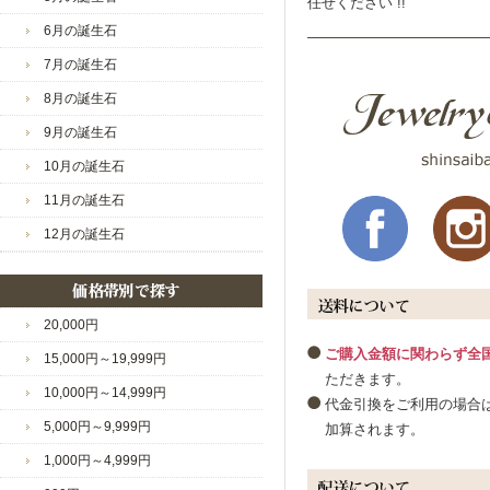
2023/7/11
・新規
任せください !!
いつも当店をご愛好いただ
り開催
6月の誕生石
レビューのご投稿も感謝申
2023/7/4
・期間
7月の誕生石
ーシブ
商品への評価、大変嬉しく
8月の誕生石
重ねてお礼申し上げます。
2023/6/27
・純金（
7.1
9月の誕生石
多くの場面でたくさん身に
2023/6/20
・敬老
10月の誕生石
メギフ
新商品も多数ご用意してお
まゅ様のまたのご利用スタ
11月の誕生石
2023/6/13
・誰で
2023/6/6
・最高
12月の誕生石
ス P
今後とも宜しくお願い致し
2023/5/30
・本店
ジュエリーウォーク心斎橋
セール
20,000円
2023/5/23
・日本
い！「
ご購入金額に関わらず全
15,000円～19,999円
ただきます。
2023/5/16
・新規
10,000円～14,999円
ペーン
代金引換をご利用の場合は
5,000円～9,999円
加算されます。
2023/5/2
・質の
ーショ
1,000円～4,999円
2023/4/25
・海や