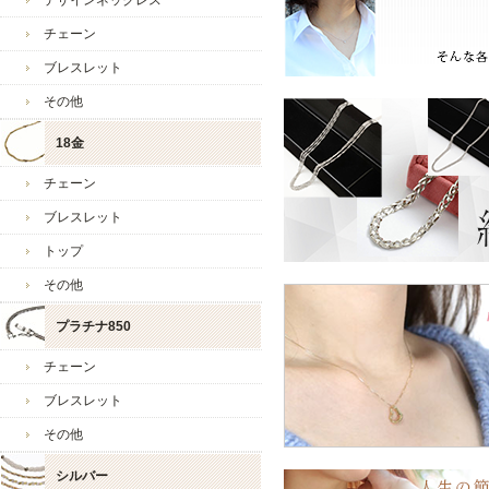
デザインネックレス
2024/7/30
・お得
チェーン
限定で
ブレスレット
2024/7/23
・残り
開催中
その他
2024/7/16
・本店
18金
て「夏
2024/7/9
・1週
チェーン
お得な
ブレスレット
2024/7/2
・男女
ーン」
トップ
2024/6/25
・残り
その他
だゲッ
お店からのコメント
プラチナ850
2024/6/18
・当店
mama様
2024/6/11
・ベネ
チェーン
いつも当店をご愛好いただ
2024/6/4
・残り
ブレスレット
レビューのご投稿も感謝申
ェック
その他
2024/5/28
・アク
商品にご満足いただき、大
りスタ
シルバー
また、お手持ちのアジャス