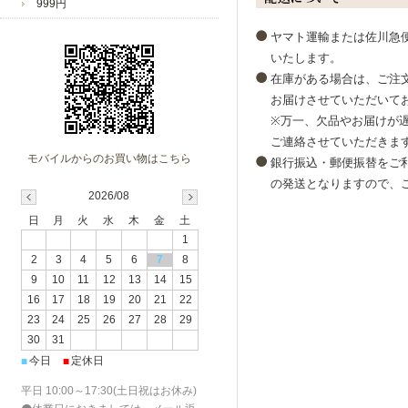
999円
（10
2023/4/18
ヤマト運輸または佐川急
・ダイ
会をお
いたします。
お店からのコメント
2023/4/11
在庫がある場合は、ご注文
・当店
まゅ様
級の輝
お届けさせていただいて
2023/4/4
※万一、欠品やお届けが
・可愛
いつも当店をご愛好いただ
が期間
レビューのご投稿も感謝申
ご連絡させていただきま
モバイルからのお買い物はこちら
2023/3/28
銀行振込・郵便振替をご
・ジュ
ラッピングへの評価も大変
ーウォ
の発送となりますので、
ありがとうございます。
2026/08
2023/3/22
・父の
たくさんご愛用いただけま
日
月
火
水
木
金
土
1
新商品も多数ご用意してお
2
3
4
5
6
7
8
まゅ様のまたのご利用スタ
9
10
11
12
13
14
15
16
17
18
19
20
21
22
今後とも宜しくお願い致し
23
24
25
26
27
28
29
30
31
ジュエリーウォーク心斎橋
今日
定休日
■
■
平日 10:00～17:30(土日祝はお休み)