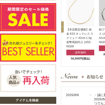
イタリア製＜INES
天然 ジェット ネック
【本店限定価格】純
純プ
design＞ ベルデ・フ
レス イヤリング セッ
金 K24 ネックレス ス
ス 
ォッシレ・ネックレ
ト 10mm珠 0057-
クリュー 42cm 1.3g
42c
ス ブルーグリーン
FJ07
造幣局刻印入 1055-
NG0
7974-IN19
NG09
送料無料
送料無料
送料無料
12,900円(税込)
17,900円(税込)
56,999円(税込)
2026/8/6
・誠に勝
202
つでも