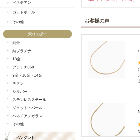
ベネチアン
2026/2/18
・遅れて
カットボール
2026/2/4
・本日
お客様の声
その他
2026/2/2
・数量
☆【数
素材で探す
2026/1/21
・人気
純金
2026/1/7
・本日
純プラチナ
得な商
18金
2026/1/7
・明け
いいた
プラチナ850
2025/12/23
・今年
9金・10金・14金
ならで
チタン
2025/12/23
・誠に勝
シルバー
す。2
ステンレススチール
いつで
ジェット・パール
2025/12/10
・クリ
60％O
ベネチアンガラス
2025/11/26
・本日
その他
2025/11/19
・本店
見逃し
ペンダント