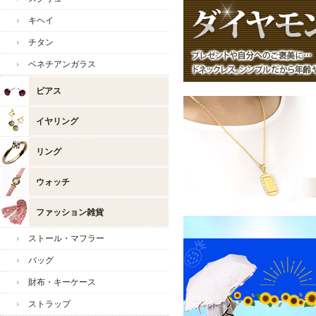
2025/5/14
・本日
キヘイ
会をお
新商品も多数ご用意してお
チタン
ひろひろ様のまたのご利用
2025/5/1
・誠に
務、お
ベネチアンガラス
2025/4/30
・【
本
今後とも宜しくお願い致し
ピアス
で！！
ジュエリーウォーク心斎橋
2025/4/23
・4/2
イヤリング
22025/4/9
・本日4
商品盛
リング
2025/4/4
・本店
是非ご
ウォッチ
2025/3/26
・3/2
ファッション雑貨
す！是
2025/3/19
・本日
ストール・マフラー
2025/3/5
・3/5
バッグ
お得な
財布・キーケース
2025/3/1
・3/1
ストラップ
2025/2/26
・2/2