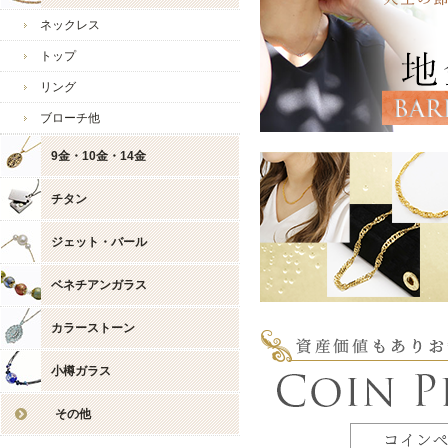
2024/5/21
・安心
楽しんで身に着けていただ
ト 5
ネックレス
2024/5/14
・ご好
新商品も多数ご用意してお
トップ
間で終
mama様様のまたのご利用
リング
2024/4/30
・日本
開催開
ブローチ他
今後とも宜しくお願い致し
2024/4/23
・お得
9金・10金・14金
レゼン
ジュエリーウォーク心斎橋
2024/4/16
・造幣
チタン
10g
2024/4/2
・高貴
ジェット・バール
り開催
ン配布
ベネチアンガラス
2024/2/27
・18金
ヘイネ
カラーストーン
2024/2/20
・入園
みまし
小樽ガラス
す♪
2024/2/13
・「新
その他
なクー
お店からのコメント