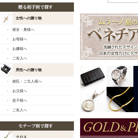
2024/2/6
まい様
・最高
ーナ 
いつも当店をご愛好いただ
しなく
レビューのご投稿も感謝申
女性への贈り物
2024/1/30
・2週
してお
ご満足いただくことができ
彼女・奥様へ
ありがとうございます。
2024/1/23
・誕生
お母様へ
イネッ
ペンダントトップによって
お嬢様へ
2024/1/23
・もう
チェーンの長さを変えるだ
う！「
多くの楽しみ方ができるス
ご友人へ
ご活用いただけますと幸い
2024/1/16
・特別
後、す
男性への贈り物
2023/12/26
・誰で
新商品も多数ご用意してお
彼氏・ご主人様へ
OFF
まい様のまたのご利用スタ
お父様へ
2023/12/26
・あな
ーにお
息子様へ
今後とも宜しくお願い致し
2023/12/19
・期間
ご友人へ
ジュエリーウォーク心斎橋
2023/12/12
・特別
なりま
2023/12/5
・人気
本店だ
クロス