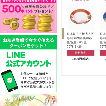
日本製 印
日本製 九谷焼/九谷五
日本製 九谷焼/九谷五
日本
伝/INDENYA/印傳屋
彩/磁気/陶器/陶磁器
彩/磁気/陶器/陶磁器
彩/
メガネケース 7640-
皿/お皿 4.6号皿
皿/お皿 4.6号皿
皿/お
IY26
7579-SK26
7578-SK26
757
送料無料
送料無料
送料無料
11,550円(税込)
2,990円(税込)
2,990円(税込)