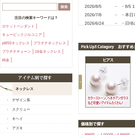
2026/8/5
・8/5
2026/7/8
・本日7
注目の検索キーワードは？
2026/6/24
・日頃の
ロケットペンダント
☆是非
キュービックジルコニア
2026/6/10
・本日6
pt850ネックレス
プラチナネックレス
2026/5/27
・日頃
☆この
プラチナチェーン
18金ネックレス
2026/4/1
・本日5
純金
2026/4/30
・誠に
務、お
2026/4/30
・本日4
中です
ネックレス
2026/4/15
・☆春
デザイン系
さい♪
2026/4/1
・本日4
スクリュー
2026/3/18
・お得
キヘイ
催中で
アズキ
2026/3/4
・本日
999円
1,000円～4,999円