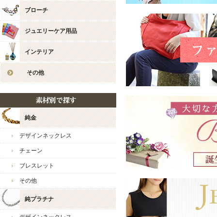
ンペー
お店からのコメント
ブローチ
2025/2/14
・本日1
ヒロ様
なく♪
ジュエリーケア用品
2025/1/29
いつも当店をご愛好いただ
・1/2
レビューのご投稿も感謝申
2025/1/15
・あけま
インテリア
ント10
大切な記念日の贈り物を
当店でお選びいただき、誠
その他
2024/12/27
・日頃
ん！
また、奥様にも気に入って
2024/12/25
・誠に勝
スタッフ一同大変嬉しい気
す。2
いつで
包装・発送に関しましても
純金
ありがとうございます。
2024/12/19
・クリ
♪12/2
デザインネックレス
2024/12/2
・12/
新商品も多数ご用意してお
チェーン
ヒロ様のまたのご利用スタ
2024/8/27
・当店
ブレスレット
レゼン
その他
2024/8/20
・8/
今後とも宜しくお願い致し
を急い
純プラチナ
ジュエリーウォーク心斎橋
2024/08/06
・超お
より開