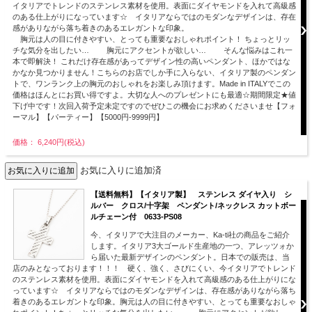
イタリアでトレンドのステンレス素材を使用。表面にダイヤモンドを入れて高級感
のある仕上がりになっています☆ イタリアならではのモダンなデザインは、存在
感がありながら落ち着きのあるエレガントな印象。
胸元は人の目に付きやすい、とっても重要なおしゃれポイント！ ちょっとリッ
チな気分を出したい… 胸元にアクセントが欲しい… そんな悩みはこれ一
本で即解決！ これだけ存在感があってデザイン性の高いペンダント、ほかではな
かなか見つかりません！こちらのお店でしか手に入らない、イタリア製のペンダン
トで、ワンランク上の胸元のおしゃれをお楽しみ頂けます。Made in ITALYでこの
価格はほんとにお買い得ですよ。大切な人へのプレゼントにも最適☆期間限定★値
下げ中です！次回入荷予定未定ですのでぜひこの機会にお求めくださいませ【フォ
ーマル】【パーティー】【5000円-9999円】
価格： 6,240円(税込)
お気に入りに追加済
【送料無料】【イタリア製】 ステンレス ダイヤ入り シ
ルバー クロス/十字架 ペンダント/ネックレス カットボー
ルチェーン付 0633-PS08
今、イタリアで大注目のメーカー、Ka-ti社の商品をご紹介
します。イタリア3大ゴールド生産地の一つ、アレッツォか
ら届いた最新デザインのペンダント。日本での販売は、当
店のみとなっております！！！ 硬く、強く、さびにくい、今イタリアでトレンド
のステンレス素材を使用。表面にダイヤモンドを入れて高級感のある仕上がりにな
っています☆ イタリアならではのモダンなデザインは、存在感がありながら落ち
着きのあるエレガントな印象。胸元は人の目に付きやすい、とっても重要なおしゃ