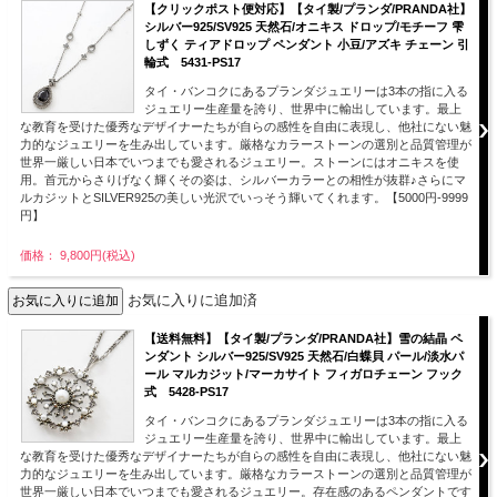
【クリックポスト便対応】【タイ製/プランダ/PRANDA社】
シルバー925/SV925 天然石/オニキス ドロップ/モチーフ 雫
しずく ティアドロップ ペンダント 小豆/アズキ チェーン 引
輪式 5431-PS17
タイ・バンコクにあるプランダジュエリーは3本の指に入る
ジュエリー生産量を誇り、世界中に輸出しています。最上
な教育を受けた優秀なデザイナーたちが自らの感性を自由に表現し、他社にない魅
力的なジュエリーを生み出しています。厳格なカラーストーンの選別と品質管理が
世界一厳しい日本でいつまでも愛されるジュエリー。ストーンにはオニキスを使
用。首元からさりげなく輝くその姿は、シルバーカラーとの相性が抜群♪さらにマ
ルカジットとSILVER925の美しい光沢でいっそう輝いてくれます。【5000円-9999
円】
価格： 9,800円(税込)
お気に入りに追加済
【送料無料】【タイ製/プランダ/PRANDA社】雪の結晶 ペ
ンダント シルバー925/SV925 天然石/白蝶貝 パール/淡水パ
ール マルカジット/マーカサイト フィガロチェーン フック
式 5428-PS17
タイ・バンコクにあるプランダジュエリーは3本の指に入る
ジュエリー生産量を誇り、世界中に輸出しています。最上
な教育を受けた優秀なデザイナーたちが自らの感性を自由に表現し、他社にない魅
力的なジュエリーを生み出しています。厳格なカラーストーンの選別と品質管理が
世界一厳しい日本でいつまでも愛されるジュエリー。存在感のあるペンダントです