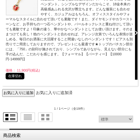
ペンダント。シンプルなデザインだからこそ、18金本来の
高級感あふれる光沢が際立ちます。どんな服装にも合わせ
やすく、カジュアルはもちろん、オフィススタイルやフォ
ーマルなスタイルに合わせて頂いても素敵です！また、ダイヤモンドやカラースト
ーンなど、お手持ちの一つ石ペンダントや、パールネックレスと重ね付けして頂い
ても素敵ですよ！印象の違う、華やかなペンダントとしてお使い頂けます。そのま
まつけても良し！他のペンダントと合わせれば、アレンジ次第でいろんな表情が楽
しめる、毎日のお洒落に大活躍すること間違いなしのペンダントです！ピアスも別
売りでご用意しておりますので、プレゼントにも最適です★トップのバチカン部分
には、「750」の刻印が施されており、シンプルでありながら、見えない部分にも
手の込んだ、こだわりを感じます。【フォーマル】【パーティー】【10000
円-14999円】
価格： 11,900円(税込)
在庫切れ
お気に入りに追加済
1 / 1ページ
（全19件）
商品検索