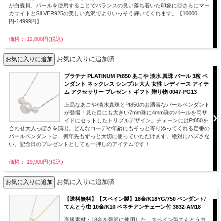
が白蝶貝、パールを使用することでバランスの良い落ち着いた印象に◎さらにマー
カサイトとSILVER925の美しい光沢でよりいっそう輝いてくれます。【10000
円-14999円】
価格： 12,800円(税込)
お気に入りに追加済
プラチナ PLATINUM Pt850 あこや 淡水 真珠 パール 3粒 ペ
ンダント ネックレス シンプル 大人 女性 レディース アイテ
ム アクセサリー プレゼント ギフト 贈り物 0047-PG13
上品なあこや/淡水真珠とPt850のお洒落なパールペンダント
が登場！見た目にも大きい7mm珠に4mm珠のパールを両サ
イドにセットしたトリプルデザイン。チェーンにはPt850を
合わせ大人っぽさを演出。どんなコーデや年齢にもそっと寄り添ってくれる定番の
パールペンダントは、何年先もずっと大切に使っていただけます。絶対にハズさな
い、記念日のプレゼントとしても一押しのアイテムです！
価格： 19,900円(税込)
お気に入りに追加済
【送料無料】【スペイン製】18金/K18YG/750 ペンダント/
てんとう虫 10金/K10 ベネチアンチェーン付 3832-AM18
高級素材・18金を贅沢に使用した、スペイン製てんとう虫