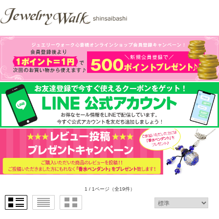
1 / 1ページ
（全19件）