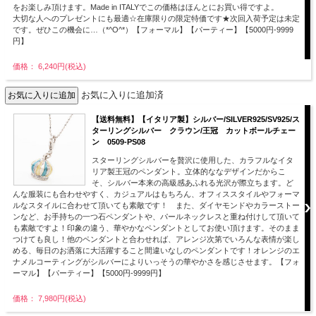
をお楽しみ頂けます。Made in ITALYでこの価格はほんとにお買い得ですよ。
大切な人へのプレゼントにも最適☆在庫限りの限定特価です★次回入荷予定は未定
です。ぜひこの機会に…（*^O^*）【フォーマル】【パーティー】【5000円-9999
円】
価格： 6,240円(税込)
お気に入りに追加済
【送料無料】【イタリア製】シルバー/SILVER925/SV925/ス
ターリングシルバー クラウン/王冠 カットボールチェー
ン 0509-PS08
スターリングシルバーを贅沢に使用した、カラフルなイタ
リア製王冠のペンダント。立体的ななデザインだからこ
そ、シルバー本来の高級感あふれる光沢が際立ちます。ど
んな服装にも合わせやすく、カジュアルはもちろん、オフィススタイルやフォーマ
ルなスタイルに合わせて頂いても素敵です！ また、ダイヤモンドやカラーストー
ンなど、お手持ちの一つ石ペンダントや、パールネックレスと重ね付けして頂いて
も素敵ですよ！印象の違う、華やかなペンダントとしてお使い頂けます。そのまま
つけても良し！他のペンダントと合わせれば、アレンジ次第でいろんな表情が楽し
める、毎日のお洒落に大活躍すること間違いなしのペンダントです！オレンジのエ
ナメルコーティングがシルバーによりいっそうの華やかさを感じさせます。【フォ
ーマル】【パーティー】【5000円-9999円】
価格： 7,980円(税込)