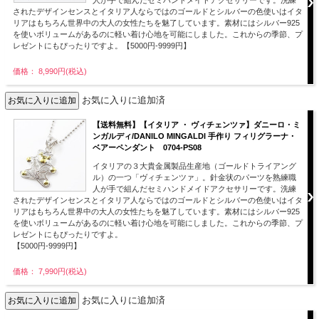
されたデザインセンスとイタリア人ならではのゴールドとシルバーの色使いはイタ
リアはもちろん世界中の大人の女性たちを魅了しています。素材にはシルバー925
を使いボリュームがあるのに軽い着け心地を可能にしました。これからの季節、プ
レゼントにもぴったりですよ。【5000円-9999円】
価格： 8,990円(税込)
お気に入りに追加済
【送料無料】【イタリア ・ ヴィチェンツァ】ダニーロ・ミ
ンガルディ/DANILO MINGALDI 手作り フィリグラーナ・
ベアーペンダント 0704-PS08
イタリアの３大貴金属製品生産地（ゴールドトライアング
ル）の一つ「ヴィチェンツァ」。針金状のパーツを熟練職
人が手で組んだセミハンドメイドアクセサリーです。洗練
されたデザインセンスとイタリア人ならではのゴールドとシルバーの色使いはイタ
リアはもちろん世界中の大人の女性たちを魅了しています。素材にはシルバー925
を使いボリュームがあるのに軽い着け心地を可能にしました。これからの季節、プ
レゼントにもぴったりですよ。
【5000円-9999円】
価格： 7,990円(税込)
お気に入りに追加済