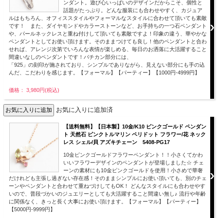
ンダント。遊び心いっぱいのデザインだからこそ、個性と
話題がたっぷり。どんな服装にも合わせやすく、カジュア
ルはもちろん、オフィススタイルやフォーマルなスタイルに合わせて頂いても素敵
です！ また、ダイヤモンドやカラーストーンなど、お手持ちの一つ石ペンダント
や、パールネックレスと重ね付けして頂いても素敵ですよ！印象の違う、華やかな
ペンダントとしてお使い頂けます。そのままつけても良し！他のペンダントと合わ
せれば、アレンジ次第でいろんな表情が楽しめる、毎日のお洒落に大活躍すること
間違いなしのペンダントです！バチカン部分には、
「925」の刻印が施されており、シンプルでありながら、見えない部分にも手の込
んだ、こだわりを感じます。【フォーマル】【パーティー】【1000円-4999円】
価格： 3,980円(税込)
お気に入りに追加済
【送料無料】【日本製】10金/K10 ピンクゴールド ペンダン
ト 天然石 ピンクトルマリン ペリドット フラワー/花 ネック
レス シェル/貝 アズキチェーン 5408-PG17
10金ピンクゴールドフラワーペンダント！！小さくてかわ
いいフラワーデザインのペンダントが登場しました☆ チェ
ーンの素材にも10金ピンクゴールドを使用！小さめで華奢
だけれども主張し過ぎない存在感！そのままシンプルにお使い頂いても、別のチェ
ーンやペンダントと合わせて重ねづけしてもOK！ どんなスタイルにも合わせやす
いので、普段づかいのジュエリーとしても大活躍すること間違い無し♪ 流行や年齢
に関係なく、きっと長く大事にお使い頂けます。【フォーマル】【パーティー】
【5000円-9999円】