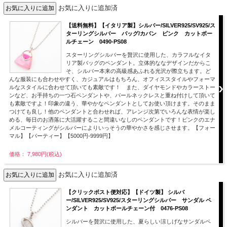
お気に入りに追加済
【送料無料】【イタリア製】シルバー/SILVER925/SV925/ス
ターリングシルバー バッグ/カバン ピンク カットボー
ルチェーン 0490-PS08
スターリングシルバーを贅沢に使用した、カラフルなイタ
リア製バッグのペンダント。立体的ななデザインだからこ
そ、シルバー本来の高級感あふれる光沢が際立ちます。ど
んな服装にも合わせやすく、カジュアルはもちろん、オフィススタイルやフォーマ
ルなスタイルに合わせて頂いても素敵です！ また、ダイヤモンドやカラーストー
ンなど、お手持ちの一つ石ペンダントや、パールネックレスと重ね付けして頂いて
も素敵ですよ！印象の違う、華やかなペンダントとしてお使い頂けます。そのまま
つけても良し！他のペンダントと合わせれば、アレンジ次第でいろんな表情が楽し
める、毎日のお洒落に大活躍すること間違いなしのペンダントです！ピンクのエナ
メルコーティングがシルバーによりいっそうの華やかさを感じさせます。【フォー
マル】【パーティー】【5000円-9999円】
価格： 7,980円(税込)
お気に入りに追加済
【クリックポスト便対応】【ドイツ製】 シルバ
ー/SILVER925/SV925/スターリングシルバー サンダル ペ
ンダント カットボールチェーン付 0476-PS08
シルバーを贅沢に使用した、夏らしい涼しげなサンダルペ