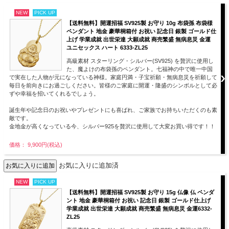
NEW
PICK UP
【送料無料】開運招福 SV925製 お守り 10g 布袋孫 布袋様
ペンダント 地金 豪華桐箱付 お祝い 記念日 銀製 ゴールド仕
上げ 学業成就 出世栄達 大願成就 商売繁盛 無病息災 金運
ユニセックス ハート 6333-ZL25
高級素材 スターリング・シルバー(SV925) を贅沢に使用し
た、魔よけの布袋孫のペンダント。七福神の中で唯一中国
で実在した人物が元になっている神様。家庭円満・子宝祈願・無病息災を祈願して
毎日を前向きにお過ごしください。皆様のご家庭に開運・隆盛のシンボルとして必
ずや幸福を招いてくれるでしょう。
誕生年や記念日のお祝いやプレゼントにも喜ばれ、ご家族でお持ちいただくのも素
敵です。
金地金が高くなっている今、シルバー925を贅沢に使用して大変お買い得です！！
価格： 9,900円(税込)
お気に入りに追加済
NEW
PICK UP
【送料無料】開運招福 SV925製 お守り 15g 仏像 仏 ペンダ
ント 地金 豪華桐箱付 お祝い 記念日 銀製 ゴールド仕上げ
学業成就 出世栄達 大願成就 商売繁盛 無病息災 金運6332-
ZL25