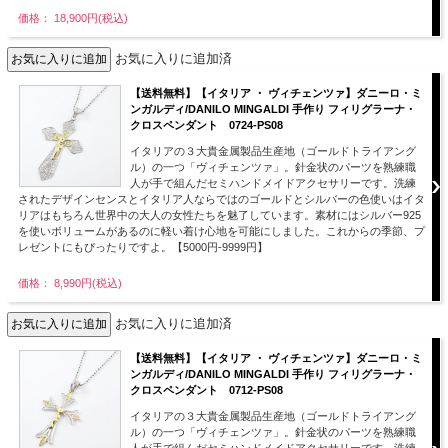
価格： 18,900円(税込)
お気に入りに追加済
【送料無料】【イタリア ・ ヴィチェンツァ】ダニーロ・ミ
ンガルディ/DANILO MINGALDI 手作り フィリグラーナ・
クロスペンダント 0724-PS08
イタリアの３大貴金属製品生産地（ゴールドトライアング
ル）の一つ「ヴィチェンツァ」。針金状のパーツを熟練職
人が手で組んだセミハンドメイドアクセサリーです。洗練
されたデザインセンスとイタリア人ならではのゴールドとシルバーの色使いはイタ
リアはもちろん世界中の大人の女性たちを魅了しています。素材にはシルバー925
を使いボリュームがあるのに軽い着け心地を可能にしました。これからの季節、プ
レゼントにもぴったりですよ。【5000円-9999円】
価格： 8,990円(税込)
お気に入りに追加済
【送料無料】【イタリア ・ ヴィチェンツァ】ダニーロ・ミ
ンガルディ/DANILO MINGALDI 手作り フィリグラーナ・
クロスペンダント 0712-PS08
イタリアの３大貴金属製品生産地（ゴールドトライアング
ル）の一つ「ヴィチェンツァ」。針金状のパーツを熟練職
人が手で組んだセミハンドメイドアクセサリーです。洗練