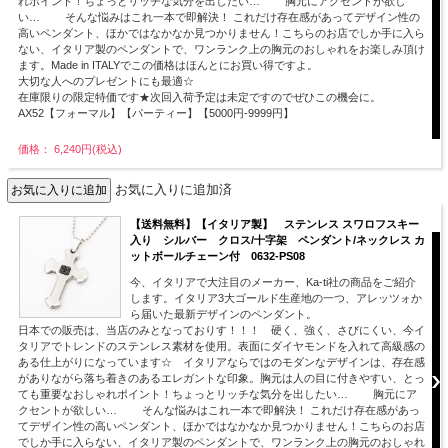
れポイント！ちょっとリッチな気分を出したい… 胸元にアクセントが欲し
い… そんな悩みはこれ一本で即解決！ これだけ存在感があってデザイン性の
高いペンダント、ほかではなかなか見つかりません！こちらのお店でしか手に入ら
ない、イタリア製のペンダントで、ワンランク上の胸元のおしゃれをお楽しみ頂け
ます。Made in ITALYでこの価格はほんとにお買い得ですよ。
大切な人へのプレゼントにも最適☆
在庫限りの限定特価です★次回入荷予定は未定ですのでぜひこの機会に。
AX52【フォーマル】【パーティー】【5000円-9999円】
価格： 6,240円(税込)
お気に入りに追加済
【送料無料】【イタリア製】 ステンレス スワロフスキー
入り シルバー クロス/十字架 ペンダント/ネックレス カ
ットボールチェーン付 0632-PS08
今、イタリアで大注目のメーカー、Ka-ti社の商品をご紹介
します。イタリア3大ゴールド生産地の一つ、アレッツォか
ら届いた最新デザインのペンダント。
日本での販売は、当店のみとなっておりす！！！ 硬く、強く、さびにくい、今イ
タリアでトレンドのステンレス素材を使用。表面にダイヤモンドを入れて高級感の
ある仕上がりになっています☆ イタリアならではのモダンなデザインは、存在感
がありながら落ち着きのあるエレガントな印象。胸元は人の目に付きやすい、とっ
ても重要なおしゃれポイント！ちょっとリッチな気分を出したい… 胸元にア
クセントが欲しい… そんな悩みはこれ一本で即解決！ これだけ存在感があっ
てデザイン性の高いペンダント、ほかではなかなか見つかりません！こちらのお店
でしか手に入らない、イタリア製のペンダントで、ワンランク上の胸元のおしゃれ