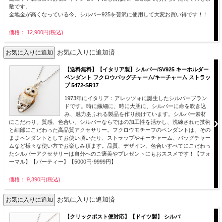
敵です。
金地金が高くなっている今、シルバー925を贅沢に使用して大変お買い得です！！
価格： 12,900円(税込)
お気に入りに追加済
【送料無料】【イタリア製】シルバー/SV925 キーホルダー
ペンダント フクロウバッグチャーム/キーチャーム ストラッ
プ 5472-SR17
1973年にイタリア：アレッツォに誕生したシルバーブラン
ドです。時に繊細に、時に大胆に、シルバーに命を吹き込
み、魅力あふれる製品を作り続けています。シルバー素材
にこだわり、質感、色合い、シルバーならではの加工性を活かし、洗練された技術
と細部にこだわった高品質アクセサリー。フクロウモチーフのペンダントは、その
ままペンダントとしてお使い頂いたり、ストラップやキーチャーム、バッグチャー
ムなど様々な使い方でお楽しみ頂ます。品質、デザイン、色合いすべてにこだわっ
たシルバーアクセサリーは自分へのご褒美やプレゼントにもおススメです！【フォ
ーマル】【パーティー】【5000円-9999円】
価格： 9,390円(税込)
お気に入りに追加済
【クリックポスト便対応】【ドイツ製】 シルバ