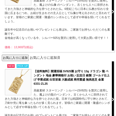
高級素材 スターリング・シルバー(SV925) を贅沢に使用し
た、魔よけの仏像 のペンダント。古くから人々に崇拝され
てきた力強さと神秘的な力を持つとされた仏。6世紀ごろに日本に仏教が伝わり全
国に広まるにつれ、お経が生まれその主人公として仏像が考え出されたと言われて
います。皆様のご家庭に開運・隆盛のシンボルとして必ずや幸福を招いてくれるで
しょう。
誕生年や記念日のお祝いやプレゼントにも喜ばれ、ご家族でお持ちいただくのも素
敵です。
金地金が高くなっている今、シルバー925を贅沢に使用して大変お買い得です！！
価格： 13,900円(税込)
お気に入りに追加済
NEW
PICK UP
【送料無料】開運招福 SV925製 お守り 13g ドラゴン 龍 ペ
ンダント 地金 豪華桐箱付 お祝い 記念日 銀製 ゴールド仕上
げ 学業成就 出世栄達 大願成就 商売繁盛 無病息災 金運
6331-ZL25
高級素材 スターリング・シルバー(SV925) を贅沢に使用し
た、魔よけの龍のペンダント。古くから人々に崇拝されて
きた力強さと神秘的な力を持つとされた龍。日本では戦国時代に守り神とされて、
刀剣や兜に竜を象ったものが多く見られます。皆様のご家庭に開運・隆盛のシンボ
ルとして必ずや幸福を招いてくれるでしょう。
誕生年や記念日のお祝いやプレゼントにも喜ばれ、ご家族でお持ちいただくのも素