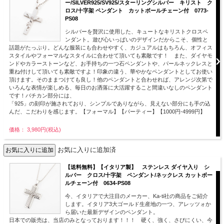
ー/SILVER925/SV925/スターリングシルバー キリスト ク
ロス/十字架 ペンダント カットボールチェーン付 0773-
PS08
シルバーを贅沢に使用した、キュートなキリストクロスペ
ンダント。遊び心いっぱいのデザインだからこそ、個性と
話題がたっぷり。どんな服装にも合わせやすく、カジュアルはもちろん、オフィス
スタイルやフォーマルなスタイルに合わせて頂いても素敵です！ また、ダイヤモ
ンドやカラーストーンなど、お手持ちの一つ石ペンダントや、パールネックレスと
重ね付けして頂いても素敵ですよ！印象の違う、華やかなペンダントとしてお使い
頂けます。そのままつけても良し！他のペンダントと合わせれば、アレンジ次第で
いろんな表情が楽しめる、毎日のお洒落に大活躍すること間違いなしのペンダント
です！バチカン部分には、
「925」の刻印が施されており、シンプルでありながら、見えない部分にも手の込
んだ、こだわりを感じます。【フォーマル】【パーティー】【1000円-4999円】
価格： 3,980円(税込)
お気に入りに追加済
【送料無料】【イタリア製】 ステンレス ダイヤ入り シ
ルバー クロス/十字架 ペンダント/ネックレス カットボー
ルチェーン付 0634-PS08
今、イタリアで大注目のメーカー、Ka-ti社の商品をご紹介
します。イタリア3大ゴールド生産地の一つ、アレッツォか
ら届いた最新デザインのペンダント。
日本での販売は、当店のみとなっております！！！ 硬く、強く、さびにくい、今