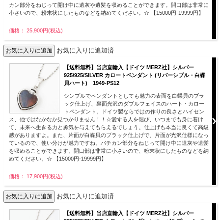
カン部分をねじって開け中に遺灰や遺髪を収めることができます。開口部は非常に
小さいので、粉末状にしたものなどを納めてください。☆ 【15000円-19999円】
価格： 25,900円(税込)
お気に入りに追加済
【送料無料】当店直輸入【ドイツ MERZ社】シルバー
925/925/SILVER カロートペンダント (リバーシブル・白蝶
貝ハート) 1949-PS12
シンプルでペンダントとしても魅力の表面を白蝶貝のブラ
ック仕上げ、裏面光沢のダブルフェイスのハート・カロー
トペンダント。ドイツ製ならではの作りの良さとハイセン
ス、他ではなかなか見つかりません！！☆愛する人を偲び、いつまでも身に着け
て、未来へ生きる力と勇気を与えてもらえるでしょう。仕上げも本当に良くて高級
感がありますよ。また、片面が白蝶貝のブラック仕上げで、片面が光沢仕様になっ
ているので、使い分けが魅力ですね。バチカン部分をねじって開け中に遺灰や遺髪
を収めることができます。開口部は非常に小さいので、粉末状にしたものなどを納
めてください。☆ 【15000円-19999円】
価格： 17,900円(税込)
お気に入りに追加済
【送料無料】当店直輸入【ドイツ MERZ社】シルバー