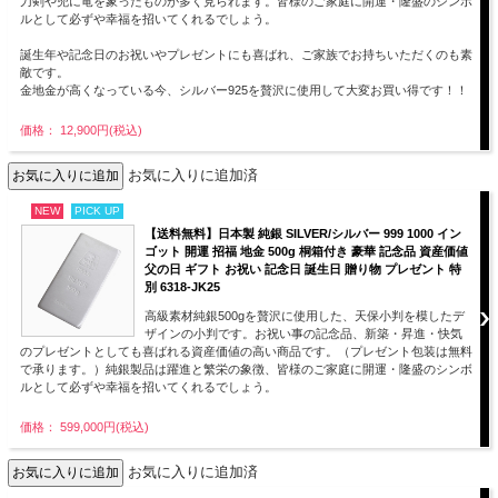
刀剣や兜に竜を象ったものが多く見られます。皆様のご家庭に開運・隆盛のシンボ
ルとして必ずや幸福を招いてくれるでしょう。
誕生年や記念日のお祝いやプレゼントにも喜ばれ、ご家族でお持ちいただくのも素
敵です。
金地金が高くなっている今、シルバー925を贅沢に使用して大変お買い得です！！
価格： 12,900円(税込)
お気に入りに追加済
NEW
PICK UP
【送料無料】日本製 純銀 SILVER/シルバー 999 1000 イン
ゴット 開運 招福 地金 500g 桐箱付き 豪華 記念品 資産価値
父の日 ギフト お祝い 記念日 誕生日 贈り物 プレゼント 特
別 6318-JK25
高級素材純銀500gを贅沢に使用した、天保小判を模したデ
ザインの小判です。お祝い事の記念品、新築・昇進・快気
のプレゼントとしても喜ばれる資産価値の高い商品です。（プレゼント包装は無料
で承ります。）純銀製品は躍進と繁栄の象徴、皆様のご家庭に開運・隆盛のシンボ
ルとして必ずや幸福を招いてくれるでしょう。
価格： 599,000円(税込)
お気に入りに追加済