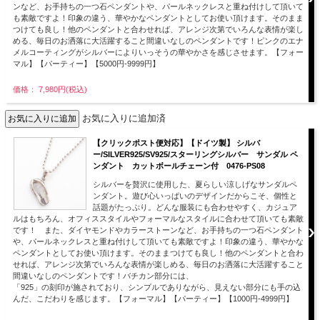
ンなど、お手持ちの一つ石ペンダントや、パールネックレスと重ね付けして頂いて
も素敵ですよ！印象の違う、華やかなペンダントとしてお使い頂けます。そのまま
つけても良し！他のペンダントと合わせれば、アレンジ次第でいろんな表情が楽し
める、毎日のお洒落に大活躍すること間違いなしのペンダントです！ピンクのエナ
メルコーティングがシルバーによりいっそうの華やかさを感じさせます。【フォー
マル】【パーティー】【5000円-9999円】
価格： 7,980円(税込)
お気に入りに追加済
【クリックポスト便対応】【ドイツ製】 シルバ
ー/SILVER925/SV925/スターリングシルバー サンダル ペ
ンダント カットボールチェーン付 0476-PS08
シルバーを贅沢に使用した、夏らしい涼しげなサンダルペ
ンダント。遊び心いっぱいのデザインだからこそ、個性と
話題がたっぷり。どんな服装にも合わせやすく、カジュア
ルはもちろん、オフィススタイルやフォーマルなスタイルに合わせて頂いても素敵
です！ また、ダイヤモンドやカラーストーンなど、お手持ちの一つ石ペンダント
や、パールネックレスと重ね付けして頂いても素敵ですよ！印象の違う、華やかな
ペンダントとしてお使い頂けます。そのままつけても良し！他のペンダントと合わ
せれば、アレンジ次第でいろんな表情が楽しめる、毎日のお洒落に大活躍すること
間違いなしのペンダントです！バチカン部分には、
「925」の刻印が施されており、シンプルでありながら、見えない部分にも手の込
んだ、こだわりを感じます。【フォーマル】【パーティー】【1000円-4999円】