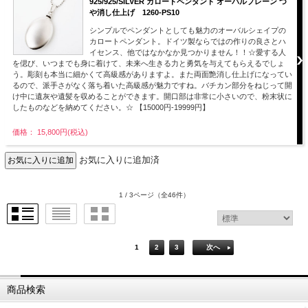
925/925/SILVER カロートペンダント オーバルプレーン つ
や消し仕上げ 1260-PS10
シンプルでペンダントとしても魅力のオーバルシェイプの
カロートペンダント。ドイツ製ならではの作りの良さとハ
イセンス、他ではなかなか見つかりません！！☆愛する人
を偲び、いつまでも身に着けて、未来へ生きる力と勇気を与えてもらえるでしょ
う。彫刻も本当に細かくて高級感がありますよ。また両面艶消し仕上げになってい
るので、派手さがなく落ち着いた高級感が魅力ですね。バチカン部分をねじって開
け中に遺灰や遺髪を収めることができます。開口部は非常に小さいので、粉末状に
したものなどを納めてください。☆ 【15000円-19999円】
価格： 15,800円(税込)
お気に入りに追加済
1 / 3ページ
（全46件）
1
2
3
次へ
商品検索