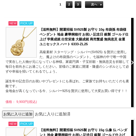
1
2
3
次へ
NEW
PICK UP
【送料無料】開運招福 SV925製 お守り 10g 布袋孫 布袋様
ペンダント 地金 豪華桐箱付 お祝い 記念日 銀製 ゴールド仕
上げ 学業成就 出世栄達 大願成就 商売繁盛 無病息災 金運
ユニセックス ハート 6333-ZL25
高級素材 スターリング・シルバー(SV925) を贅沢に使用し
た、魔よけの布袋孫のペンダント。七福神の中で唯一中国
で実在した人物が元になっている神様。家庭円満・子宝祈願・無病息災を祈願して
毎日を前向きにお過ごしください。皆様のご家庭に開運・隆盛のシンボルとして必
ずや幸福を招いてくれるでしょう。
誕生年や記念日のお祝いやプレゼントにも喜ばれ、ご家族でお持ちいただくのも素
敵です。
金地金が高くなっている今、シルバー925を贅沢に使用して大変お買い得です！！
価格： 9,900円(税込)
お気に入りに追加済
NEW
PICK UP
【送料無料】開運招福 SV925製 お守り 15g 仏像 仏 ペンダ
ント 地金 豪華桐箱付 お祝い 記念日 銀製 ゴールド仕上げ