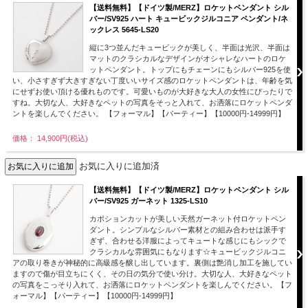
【送料無料】【ドイツ製/MERZ】ロケットペンダント シル
バー/SV925 ハート キュービックジルコニア ペンダント/ネ
ックレス 5645-LS20
縦に3つ並んだキュービックが美しく、半面は光沢、半面は
マットのクラシカルなデザインがオシャレなハートのロケ
ットペンダント。トップにもチェーンにもシルバー925を使
い、小さすぎず大きすぎない丁度いいサイズ感のロケットペンダントは、年齢を気
にせずお使い頂ける優れものです。可愛いものが大好きな大人の女性にぴったりで
すね。大切な人、大好きなペットの写真をそっと入れて、お洒落にロケットペンダ
ントを楽しんでください。 【フォーマル】【パーティー】【10000円-14999円】
価格： 14,900円(税込)
お気に入りに追加済
【送料無料】【ドイツ製/MERZ】ロケットペンダント シル
バー/SV925 ガーネット 1325-LS10
カボションカットが美しい天然ガーネット付ロケットペン
ダント。シンプルなシルバー素材との組み合わせは派手す
ぎず、合わせる洋服によってキュートな感じにもシックで
クラシカルな雰囲気にもなります☆キュービックジルコニ
アの取り巻きが神秘的に高級感を醸し出しています。裏側は艶消し加工を施してい
ますので傷が目立ちにくく、その日の気分で使い分け。大切な人、大好きなペット
の写真をこっそり入れて、お洒落にロケットペンダントを楽しんでください。【フ
ォーマル】【パーティー】【10000円-14999円】