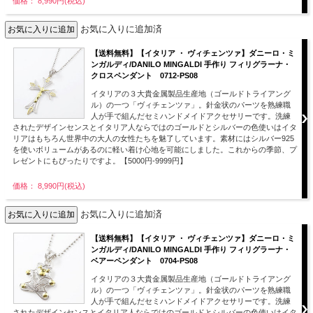
価格： 8,990円(税込)
お気に入りに追加済
【送料無料】【イタリア ・ ヴィチェンツァ】ダニーロ・ミ
ンガルディ/DANILO MINGALDI 手作り フィリグラーナ・
クロスペンダント 0712-PS08
イタリアの３大貴金属製品生産地（ゴールドトライアング
ル）の一つ「ヴィチェンツァ」。針金状のパーツを熟練職
人が手で組んだセミハンドメイドアクセサリーです。洗練
されたデザインセンスとイタリア人ならではのゴールドとシルバーの色使いはイタ
リアはもちろん世界中の大人の女性たちを魅了しています。素材にはシルバー925
を使いボリュームがあるのに軽い着け心地を可能にしました。これからの季節、プ
レゼントにもぴったりですよ。【5000円-9999円】
価格： 8,990円(税込)
お気に入りに追加済
【送料無料】【イタリア ・ ヴィチェンツァ】ダニーロ・ミ
ンガルディ/DANILO MINGALDI 手作り フィリグラーナ・
ベアーペンダント 0704-PS08
イタリアの３大貴金属製品生産地（ゴールドトライアング
ル）の一つ「ヴィチェンツァ」。針金状のパーツを熟練職
人が手で組んだセミハンドメイドアクセサリーです。洗練
されたデザインセンスとイタリア人ならではのゴールドとシルバーの色使いはイタ