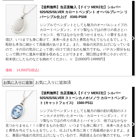
【送料無料】当店直輸入【ドイツ MERZ社】シルバー
925/925/SILVER カロートペンダント オーバルプレーン リ
バーシブル仕上げ 0345-PS08
シンプルでペンダントとしても魅力のオーバルシェイプの
カロートペンダント。ドイツ製ならではの作りの良さとハ
イセンス、他ではなかなか見つかりません！☆愛する人を
偲び、いつまでも身に着けて、未来へ生きる力と勇気を与えてもらえるでしょう。
彫刻も本当に細かくて高級感がありますよ。また、地金の光沢仕上げになっている
ので、その日の気分によって使い分けて頂けるのも魅力ですね。バチカン部分をね
じって開け中に遺灰や遺髪を収めることができます。開口部は非常に小さいので、
粉末状にしたものなどを納めてください。☆ 【10000円-14999円】
価格： 14,800円(税込)
お気に入りに追加済
【送料無料】当店直輸入【ドイツ MERZ社】シルバー
925/925/SILVER ストーンカメオ/メノウ カロートペンダン
ト (キャットフェイス) 1560-PS11
シンプルでペンダントとしても魅力の猫の顔の彫刻のスト
ーンカメオが付いたオーバル・カロートペンダント。ドイ
ツ製ならではの作りの良さとハイセンス、他ではなかなか
見つかりません！！☆愛するものを偲び、いつまでも身に着けて、未来へ生きる力
と勇気を与えてもらえるでしょう。仕上げも本当に良くて高級感がありますよ。ま
た、裏面が地金の光沢仕上げになっているので、両面使えるのが魅力ですね。バチ