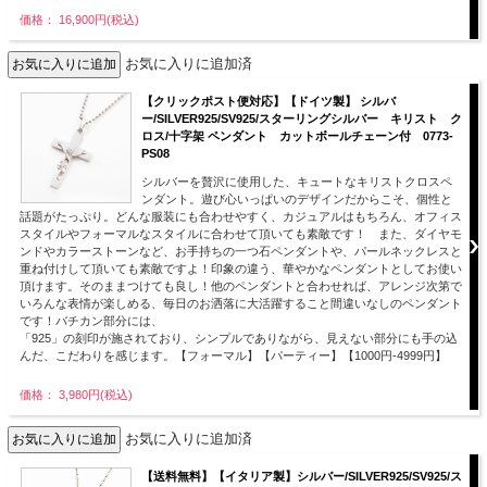
価格： 16,900円(税込)
お気に入りに追加済
【クリックポスト便対応】【ドイツ製】 シルバ
ー/SILVER925/SV925/スターリングシルバー キリスト ク
ロス/十字架 ペンダント カットボールチェーン付 0773-
PS08
シルバーを贅沢に使用した、キュートなキリストクロスペ
ンダント。遊び心いっぱいのデザインだからこそ、個性と
話題がたっぷり。どんな服装にも合わせやすく、カジュアルはもちろん、オフィス
スタイルやフォーマルなスタイルに合わせて頂いても素敵です！ また、ダイヤモ
ンドやカラーストーンなど、お手持ちの一つ石ペンダントや、パールネックレスと
重ね付けして頂いても素敵ですよ！印象の違う、華やかなペンダントとしてお使い
頂けます。そのままつけても良し！他のペンダントと合わせれば、アレンジ次第で
いろんな表情が楽しめる、毎日のお洒落に大活躍すること間違いなしのペンダント
です！バチカン部分には、
「925」の刻印が施されており、シンプルでありながら、見えない部分にも手の込
んだ、こだわりを感じます。【フォーマル】【パーティー】【1000円-4999円】
価格： 3,980円(税込)
お気に入りに追加済
【送料無料】【イタリア製】シルバー/SILVER925/SV925/ス