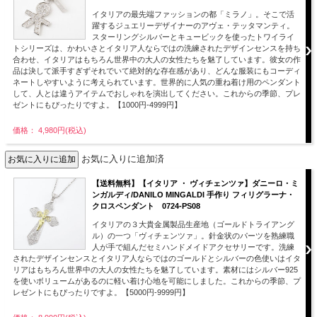
イタリアの最先端ファッションの都「ミラノ」。そこで活
躍するジュエリーデザイナーのアヴェ・テッタマンティ。
スターリングシルバーとキュービックを使ったトワイライ
トシリーズは、かわいさとイタリア人ならではの洗練されたデザインセンスを持ち
合わせ、イタリアはもちろん世界中の大人の女性たちを魅了しています。彼女の作
品は決して派手すぎずそれでいて絶対的な存在感があり、どんな服装にもコーディ
ネートしやすいように考えられています。世界的に人気の重ね着け用のペンダント
して、人とは違うアイテムでおしゃれを演出してください。これからの季節、プレ
ゼントにもぴったりですよ。【1000円-4999円】
価格： 4,980円(税込)
お気に入りに追加済
【送料無料】【イタリア ・ ヴィチェンツァ】ダニーロ・ミ
ンガルディ/DANILO MINGALDI 手作り フィリグラーナ・
クロスペンダント 0724-PS08
イタリアの３大貴金属製品生産地（ゴールドトライアング
ル）の一つ「ヴィチェンツァ」。針金状のパーツを熟練職
人が手で組んだセミハンドメイドアクセサリーです。洗練
されたデザインセンスとイタリア人ならではのゴールドとシルバーの色使いはイタ
リアはもちろん世界中の大人の女性たちを魅了しています。素材にはシルバー925
を使いボリュームがあるのに軽い着け心地を可能にしました。これからの季節、プ
レゼントにもぴったりですよ。【5000円-9999円】