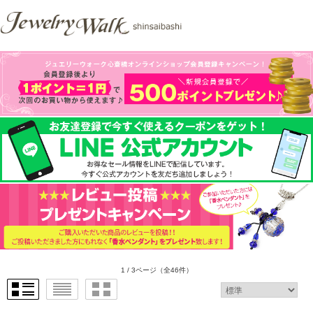
1 / 3ページ
（全46件）