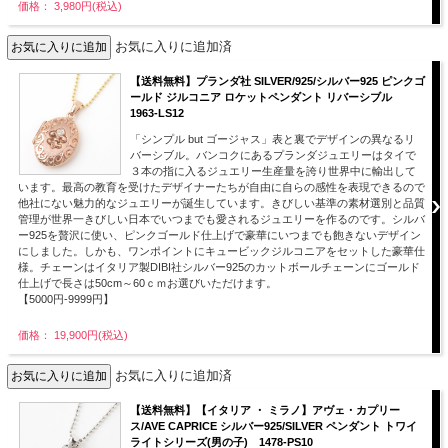
価格： 3,980円(税込)
お気に入りに追加済
【送料無料】プランダ社 SILVER/925/シルバー925 ピンクゴ
ールド ジルコニア ロケットペンダント リバーシブル
1963-LS12
「シンプル but ゴージャス」表と裏でデザインの異なるリ
バーシブル。バンコクにあるプランダジュエリーはタイで
３本の指に入るジュエリー生産量を誇り世界中に輸出して
います。最高の教育を受けたデザイナーたちが自由に自らの感性を表現できるので
他社にない魅力的なジュエリーが誕生しています。きびしい基準の素材選別と品質
管理が世界一きびしい日本でいつまでも愛されるジュエリーを作るのです。シルバ
ー925を贅沢に使い、ピンクゴールド仕上げで豪華にいつまでも飽きないデザイン
にしました。しかも、ワンポイントにキュービックジルコニアをセットした豪華仕
様。チェーンはイタリア製DIBI社シルバー925のカットボールチェーンにゴールド
仕上げで長さは50cm～60ｃｍお選びいただけます。
【5000円-9999円】
価格： 19,900円(税込)
お気に入りに追加済
【送料無料】【イタリア ・ ミラノ】アヴェ・カプリー
ス/AVE CAPRICE シルバー925/SILVER ペンダント トワイ
ライトシリーズ(男の子) 1478-PS10