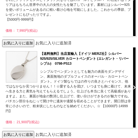
リアはもちろん世界中の大人の女性たちを魅了しています。素材にはシルバー925
を使いボリュームがあるのに軽い着け心地を可能にしました。これからの季節、プ
レゼントにもぴったりですよ。
【5000円-9999円】
価格： 7,990円(税込)
お気に入りに追加済
【送料無料】当店直輸入【ドイツ MERZ社】シルバー
925/925/SILVER カロートペンダント (エレガント・リバー
シブル) 0798-PS13
シンプルでペンダントとしても魅力の表面モダンデザイ
ン、裏面無地のダブルフェイスのオーバル・カロートペン
ダント。ドイツ製ならではの作りの良さとハイセンス、他
ではなかなか見つかりません！！☆愛する人を偲び、いつまでも身に着けて、未来
へ生きる力と勇気を与えてもらえるでしょう。仕上げも本当に良くて高級感があり
ますよ。また、裏面が地金の艶消し仕上げで、使い分けができるのが魅力ですね。
バチカン部分をねじって開け中に遺灰や遺髪を収めることができます。開口部は非
常に小さいので、粉末状にしたものなどを納めてください。☆ 【10000円-14999
円】
価格： 21,900円(税込)
お気に入りに追加済