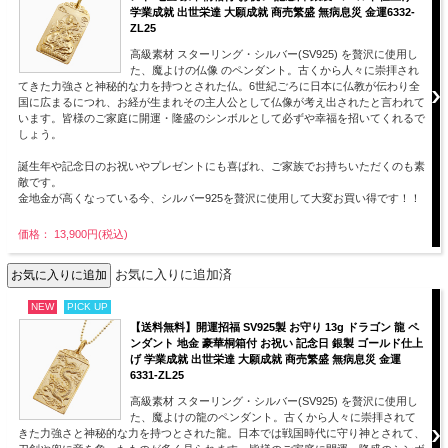
学業成就 出世栄達 大願成就 商売繁盛 無病息災 金運6332-
ZL25
高級素材 スターリング・シルバー(SV925) を贅沢に使用し
た、魔よけの仏像 のペンダント。古くから人々に崇拝され
てきた力強さと神秘的な力を持つとされた仏。6世紀ごろに日本に仏教が伝わり全
国に広まるにつれ、お経が生まれその主人公として仏像が考え出されたと言われて
います。皆様のご家庭に開運・隆盛のシンボルとして必ずや幸福を招いてくれるで
しょう。
誕生年や記念日のお祝いやプレゼントにも喜ばれ、ご家族でお持ちいただくのも素
敵です。
金地金が高くなっている今、シルバー925を贅沢に使用して大変お買い得です！！
価格： 13,900円(税込)
お気に入りに追加済
NEW
PICK UP
【送料無料】開運招福 SV925製 お守り 13g ドラゴン 龍 ペ
ンダント 地金 豪華桐箱付 お祝い 記念日 銀製 ゴールド仕上
げ 学業成就 出世栄達 大願成就 商売繁盛 無病息災 金運
6331-ZL25
高級素材 スターリング・シルバー(SV925) を贅沢に使用し
た、魔よけの龍のペンダント。古くから人々に崇拝されて
きた力強さと神秘的な力を持つとされた龍。日本では戦国時代に守り神とされて、