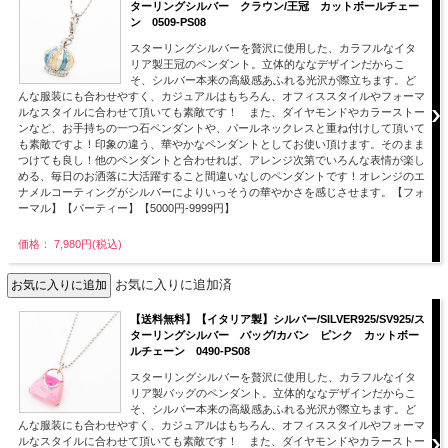
ターリングシルバー クラウン/王冠 カットボールチェー
ン 0509-PS08
スターリングシルバーを贅沢に使用した、カラフルなイタ
リア製王冠のペンダント。立体的ななデザインだからこ
そ、シルバー本来の高級感あふれる光沢が際立ちます。ど
んな服装にも合わせやすく、カジュアルはもちろん、オフィススタイルやフォーマ
ルなスタイルに合わせて頂いても素敵です！ また、ダイヤモンドやカラーストー
ンなど、お手持ちの一つ石ペンダントや、パールネックレスと重ね付けして頂いて
も素敵ですよ！印象の違う、華やかなペンダントとしてお使い頂けます。そのまま
つけても良し！他のペンダントと合わせれば、アレンジ次第でいろんな表情が楽し
める、毎日のお洒落に大活躍すること間違いなしのペンダントです！オレンジのエ
ナメルコーティングがシルバーによりいっそうの華やかさを感じさせます。【フォ
ーマル】【パーティー】【5000円-9999円】
価格： 7,980円(税込)
お気に入りに追加済
【送料無料】【イタリア製】シルバー/SILVER925/SV925/ス
ターリングシルバー バッグ/カバン ピンク カットボー
ルチェーン 0490-PS08
スターリングシルバーを贅沢に使用した、カラフルなイタ
リア製バッグのペンダント。立体的ななデザインだからこ
そ、シルバー本来の高級感あふれる光沢が際立ちます。ど
んな服装にも合わせやすく、カジュアルはもちろん、オフィススタイルやフォーマ
ルなスタイルに合わせて頂いても素敵です！ また、ダイヤモンドやカラーストー