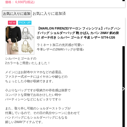
価格： 6,930円(税込)
お気に入りに追加済
NEW
PICK UP
【MARLON FIRENZE/マーロン フィレンツェ】バッグ ハン
ドバッグ ショルダーバッグ 鞄 かばん カバン 2WAY 斜め掛
け ポーチ付き シルバー ゴールド 牛皮 レザー 5774-IJ26
ラミネート加工の光沢感が可愛い
牛革レザーの2WAYバッグが登場♪
シルバーとゴールドの
2カラーをご用意いたしました！
メインにはお財布やスマホなどの必需品、
ファスナー式ポーチにはイヤホンや鍵などの
ちょっとした小物が収納できます。
小ぶりなバッグですが収納力や存在感は抜群で
コンパクトな荷物でお出かけしたい時や
パーティシーンなどにもピッタリです☆
また、取り外し可能のショルダーストラップが
付属しているので、その日の気分やシーンに合わせて
ハンドバッグにもショルダーバッグにもなる
嬉しい2WAYアイテムです。