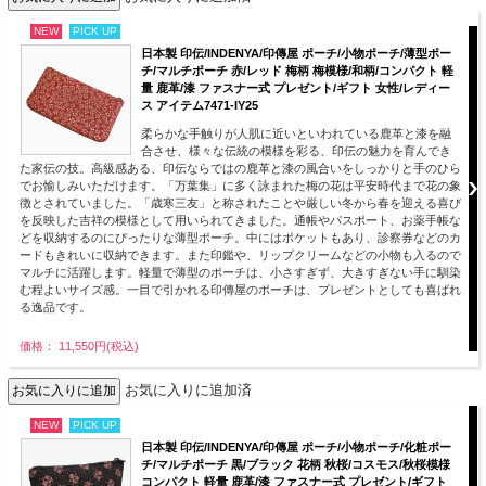
NEW
PICK UP
日本製 印伝/INDENYA/印傳屋 ポーチ/小物ポーチ/薄型ポー
チ/マルチポーチ 赤/レッド 梅柄 梅模様/和柄/コンパクト 軽
量 鹿革/漆 ファスナー式 プレゼント/ギフト 女性/レディー
ス アイテム7471-IY25
柔らかな手触りが人肌に近いといわれている鹿革と漆を融
合させ、様々な伝統の模様を彩る、印伝の魅力を育んでき
た家伝の技。高級感ある、印伝ならではの鹿革と漆の風合いをしっかりと手のひら
でお愉しみいただけます。「万葉集」に多く詠まれた梅の花は平安時代まで花の象
徴とされていました。「歳寒三友」と称されたことや厳しい冬から春を迎える喜び
を反映した吉祥の模様として用いられてきました。通帳やパスポート、お薬手帳な
どを収納するのにぴったりな薄型ポーチ。中にはポケットもあり、診察券などのカ
ードもきれいに収納できます。また印鑑や、リップクリームなどの小物も入るので
マルチに活躍します。軽量で薄型のポーチは、小さすぎず、大きすぎない手に馴染
む程よいサイズ感。一目で引かれる印傳屋のポーチは、プレゼントとしても喜ばれ
る逸品です。
価格： 11,550円(税込)
お気に入りに追加済
NEW
PICK UP
日本製 印伝/INDENYA/印傳屋 ポーチ/小物ポーチ/化粧ポー
チ/マルチポーチ 黒/ブラック 花柄 秋桜/コスモス/秋桜模様
コンパクト 軽量 鹿革/漆 ファスナー式 プレゼント/ギフト