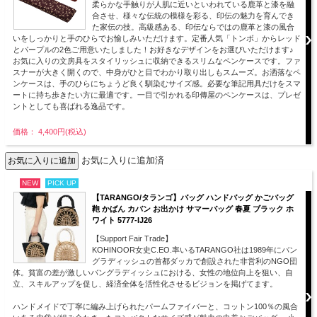
柔らかな手触りが人肌に近いといわれている鹿革と漆を融
合させ、様々な伝統の模様を彩る、印伝の魅力を育んでき
た家伝の技。高級感ある、印伝ならではの鹿革と漆の風合
いをしっかりと手のひらでお愉しみいただけます。定番人気「トンボ」からレッド
とパープルの2色ご用意いたしました！お好きなデザインをお選びいただけます♪
お気に入りの文房具をスタイリッシュに収納できるスリムなペンケースです。ファ
スナーが大きく開くので、中身がひと目でわかり取り出しもスムーズ。お洒落なペ
ンケースは、手のひらにちょうど良く馴染むサイズ感。必要な筆記用具だけをスマ
ートに持ち歩きたい方に最適です。一目で引かれる印傳屋のペンケースは、プレゼ
ントとしても喜ばれる逸品です。
価格： 4,400円(税込)
お気に入りに追加済
NEW
PICK UP
【TARANGO/タランゴ】バッグ ハンドバッグ かごバッグ
鞄 かばん カバン お出かけ サマーバッグ 春夏 ブラック ホ
ワイト 5777-IJ26
【Support Fair Trade】
KOHINOOR女史C.EO.率いるTARANGO社は1989年にバン
グラディッシュの首都ダッカで創設された非営利のNGO団
体。貧富の差が激しいバングラディッシュにおける、女性の地位向上を狙い、自
立、スキルアップを促し、経済全体を活性化させるビジョンを掲げてます。
ハンドメイドで丁寧に編み上げられたパームファイバーと、コットン100％の風合