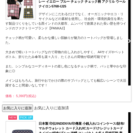
レー イエロー ブルー チェック チェック柄 アクリル ウール
ナイロン5768-IJ25
デザインにこだわるだけでなく、オーガニックやエコ・リ
サイクルなどの素材を使用し、社会的・環境的責任を果た
す製品づくりをしている西インドの大都市、ムンバイで創業された長い歴を持つイ
ンドのファクトリーブランド【PANKAJ】
チェック柄が可愛い、柔らかな優しい肌触りが魅力のトートバッグが登場しまし
た。
大きめで軽いトートバッグなので荷物の出し入れがしやすく、 A4サイズやペット
ボトル、折りたたみ傘等も楽々入り、たくさんの荷物が収納可能です！
また、シンプルなコーディネートの差し色になるチェック柄で、パッと華やかな印
象に◎
メインはもちろん、旅行やおでかけの際のサブバッグとしても幅広いシーンで大活
躍すること間違いなしです！
価格： 5,390円(税込)
お気に入りに追加済
NEW
PICK UP
日本製 印伝/INDENYA/印傳屋 小銭入れ/コインケース/財布/
マルチウォレット カード入れ/ICカード/クレジットカード
ネイビー/紺色/ブルー 波鱗 コンパクト お札も収納可能 鹿