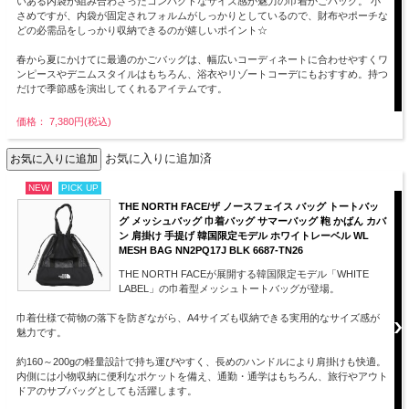
いある内袋が組み合わさったコンパクトなサイズ感が魅力の巾着かごバッグ。 小
さめですが、内袋が固定されフォルムがしっかりとしているので、財布やポーチな
どの必需品をしっかり収納できるのが嬉しいポイント☆
春から夏にかけてに最適のかごバッグは、幅広いコーディネートに合わせやすくワ
ンピースやデニムスタイルはもちろん、浴衣やリゾートコーデにもおすすめ。持つ
だけで季節感を演出してくれるアイテムです。
価格： 7,380円(税込)
お気に入りに追加済
NEW
PICK UP
THE NORTH FACE/ザ ノースフェイス バッグ トートバッ
グ メッシュバッグ 巾着バッグ サマーバッグ 鞄 かばん カバ
ン 肩掛け 手提げ 韓国限定モデル ホワイトレーベル WL
MESH BAG NN2PQ17J BLK 6687-TN26
THE NORTH FACEが展開する韓国限定モデル「WHITE
LABEL」の巾着型メッシュトートバッグが登場。
巾着仕様で荷物の落下を防ぎながら、A4サイズも収納できる実用的なサイズ感が
魅力です。
約160～200gの軽量設計で持ち運びやすく、長めのハンドルにより肩掛けも快適。
内側には小物収納に便利なポケットを備え、通勤・通学はもちろん、旅行やアウト
ドアのサブバッグとしても活躍します。