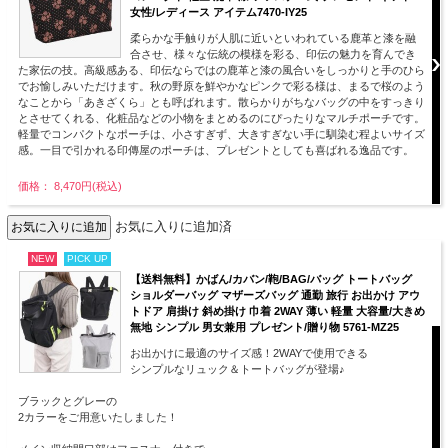
女性/レディース アイテム7470-IY25
柔らかな手触りが人肌に近いといわれている鹿革と漆を融
合させ、様々な伝統の模様を彩る、印伝の魅力を育んでき
た家伝の技。高級感ある、印伝ならではの鹿革と漆の風合いをしっかりと手のひら
でお愉しみいただけます。秋の野原を鮮やかなピンクで彩る様は、まるで桜のよう
なことから「あきざくら」とも呼ばれます。散らかりがちなバッグの中をすっきり
とさせてくれる、化粧品などの小物をまとめるのにぴったりなマルチポーチです。
軽量でコンパクトなポーチは、小さすぎず、大きすぎない手に馴染む程よいサイズ
感。一目で引かれる印傳屋のポーチは、プレゼントとしても喜ばれる逸品です。
価格： 8,470円(税込)
お気に入りに追加済
NEW
PICK UP
【送料無料】かばん/カバン/鞄/BAG/バッグ トートバッグ
ショルダーバッグ マザーズバッグ 通勤 旅行 お出かけ アウ
トドア 肩掛け 斜め掛け 巾着 2WAY 薄い 軽量 大容量/大きめ
無地 シンプル 男女兼用 プレゼント/贈り物 5761-MZ25
お出かけに最適のサイズ感！2WAYで使用できる
シンプルなリュック＆トートバッグが登場♪
ブラックとグレーの
2カラーをご用意いたしました！