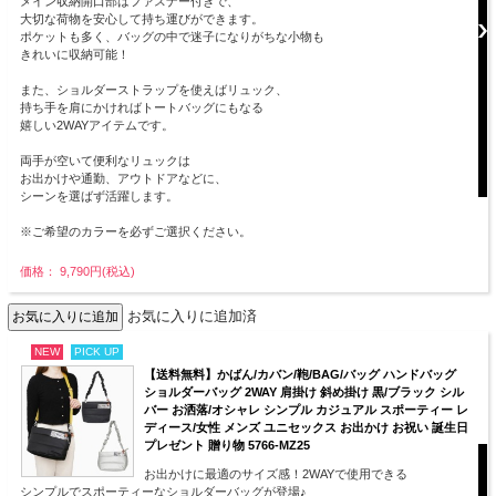
メイン収納開口部はファスナー付きで、
大切な荷物を安心して持ち運びができます。
ポケットも多く、バッグの中で迷子になりがちな小物も
きれいに収納可能！
また、ショルダーストラップを使えばリュック、
持ち手を肩にかければトートバッグにもなる
嬉しい2WAYアイテムです。
両手が空いて便利なリュックは
お出かけや通勤、アウトドアなどに、
シーンを選ばず活躍します。
※ご希望のカラーを必ずご選択ください。
価格： 9,790円(税込)
お気に入りに追加済
NEW
PICK UP
【送料無料】かばん/カバン/鞄/BAG/バッグ ハンドバッグ
ショルダーバッグ 2WAY 肩掛け 斜め掛け 黒/ブラック シル
バー お洒落/オシャレ シンプル カジュアル スポーティー レ
ディース/女性 メンズ ユニセックス お出かけ お祝い 誕生日
プレゼント 贈り物 5766-MZ25
お出かけに最適のサイズ感！2WAYで使用できる
シンプルでスポーティーなショルダーバッグが登場♪