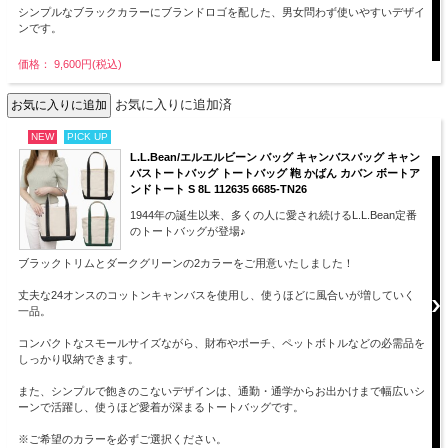
シンプルなブラックカラーにブランドロゴを配した、男女問わず使いやすいデザイ
ンです。
価格： 9,600円(税込)
お気に入りに追加済
NEW
PICK UP
L.L.Bean/エルエルビーン バッグ キャンバスバッグ キャン
バストートバッグ トートバッグ 鞄 かばん カバン ボートア
ンドトート S 8L 112635 6685-TN26
1944年の誕生以来、多くの人に愛され続けるL.L.Bean定番
のトートバッグが登場♪
ブラックトリムとダークグリーンの2カラーをご用意いたしました！
丈夫な24オンスのコットンキャンバスを使用し、使うほどに風合いが増していく
一品。
コンパクトなスモールサイズながら、財布やポーチ、ペットボトルなどの必需品を
しっかり収納できます。
また、シンプルで飽きのこないデザインは、通勤・通学からお出かけまで幅広いシ
ーンで活躍し、使うほど愛着が深まるトートバッグです。
※ご希望のカラーを必ずご選択ください。