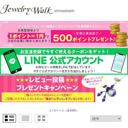
1 / 3ページ
（全49件）