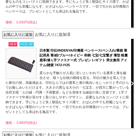
要なものをコンパクトに収納できます。手にちょうど良く馴染むサイズ感で、かば
んの中でも邪魔にならず、かさばらないペンケースです。一目で引かれる印傳屋の
ペンケースは、プレゼントとしても喜ばれる逸品です。
価格： 5,500円(税込)
お気に入りに追加済
NEW
PICK UP
日本製 印伝/INDENYA/印傳屋 ペンケース/ペン入れ/筆箱 筆
記用具 青/紺/ブルー/ネイビー 和柄 七宝/七宝繋ぎ 薄型 軽量
鹿革/漆 L字ファスナー式 プレゼント/ギフト 男女兼用 アイ
テム/雑貨 7472-IY25
柔らかな手触りが人肌に近いといわれている鹿革と漆を融
合させ、様々な伝統の模様を彩る、印伝の魅力を育んでき
た家伝の技。高級感ある、印伝ならではの鹿革と漆の風合いをしっかりと手のひら
でお愉しみいただけます。大きさの異なる大小の「七宝文」が四方に繋がっている
吉祥文様「人の縁・円満・子孫繁栄」などを意味する縁起の良い文様です。L字フ
ァスナーで中身が見やすく取り出しやすいデザイン。必要なものをコンパクトに収
納できます。手にちょうど良く馴染むサイズ感で、かばんの中でも邪魔にならず、
かさばらない薄型のペンケースです。一目で引かれる印傳屋のペンケースは、プレ
ゼントとしても喜ばれる逸品です。
価格： 3,960円(税込)
お気に入りに追加済