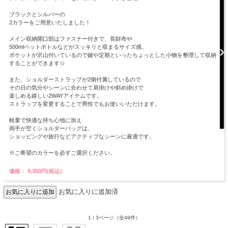
ブラックとシルバーの
2カラーをご用意いたしました！
メイン収納開口部はファスナー付きで、長財布や
500mlペットボトルなどがスッキリと収まるサイズ感。
ポケットが沢山付いているので鍵や定期といったちょっとした小物を整理して収納
することができます☆
また、ショルダーストラップが2個付属しているので
その日の気分やシーンに合わせて肩掛けや斜め掛けで
楽しめる嬉しい2WAYアイテムです。
ストラップを変更することで男性でもお使いいただけます。
軽量で快適な持ち心地に加え
両手が空くショルダーバッグは、
ショッピングや旅行などアクティブなシーンに最適です。
※ご希望のカラーを必ずご選択ください。
価格： 9,350円(税込)
お気に入りに追加済
1 / 3ページ
（全49件）