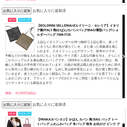
お気に入りに追加済
NEW
PICK UP
【BOLDRINI SELLERIA/ボルドリーニ・セレリア】イタリ
ア製/ITALY 鞄/かばん/カバン/バッグ/BAG/薄型バッグ/ショ
ルダーバッグ 7408-IT25
上品なイタリアンレザーが持つ独特で上品な香り。使って
いるうちに革の色が落ちていき、また違った高級感を感じ
られます。スタイリッシュなデザインで、財布やスマホ、
手帳などの小物を入れるのにちょうど良いサイズ感！上品な印象を与え、さらにど
こかカジュアルさを兼ね備えたバッグです。1955年から現在も加工の一部は、熟
練した革職人の手作業で行われています。伝統の知恵は職人技を生かすために世代
から世代へと受け継がれています。なめし革は経年変化により、色が濃く艶が増し
ていきます。使うたびに柔らかく馴染んでいき、自分だけのバッグを育てていく楽
しみがございます。ブラック、オリーブの2カラーをご用意！定番カラーでどんな
コーディネートにも馴染みます◎
価格： 42,900円(税込)
お気に入りに追加済
NEW
PICK UP
【PANKAJ/パンカジ】かばん カバン 鞄 BAG バッグ トー
トバッグ ふわふわバッグ 冬バッグ 秋冬 お出かけ ピンク グ