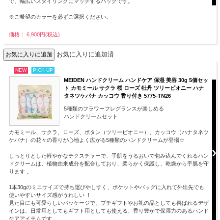
で、幅広いスタイリングにマッチするバッグです。
※ご希望のカラーを必ずご選択ください。
価格： 6,900円(税込)
お気に入りに追加済
NEW
PICK UP
MEIDEN ハンドクリーム ハンドケア 保湿 美容 30g 5個セッ
ト カモミール サクラ 桜 ローズ 牡丹 ツリーピオニー ハナ
タネツケバナ カッコウ 香り付き 5775-TN26
5種類のフラワーフレグランスが楽しめる
ハンドクリームセット
カモミール、サクラ、ローズ、ボタン（ツリーピオニー）、カッコウ（ハナタネツ
ケバナ）の花々の香りが心地よく広がる5種類のハンドクリームが登場☆
しっとりとした軽やかなテクスチャーで、手肌をうるおいで包み込んでくれるハン
ドクリームは、植物由来成分を配合しており、柔らかく保護し、乾燥から手肌を守
ります 。
1本30gのミニサイズで持ち運びやしすく、ポケットやバッグに入れて外出先でも
使いやすいサイズ感がうれしい ！
見た目にも可愛らしいパッケージで、プチギフトやお礼の品としても喜ばれるデザ
インは、日常用としてもギフト用としても使える、香り豊かで保湿力のあるハンド
ケアアイテムです。