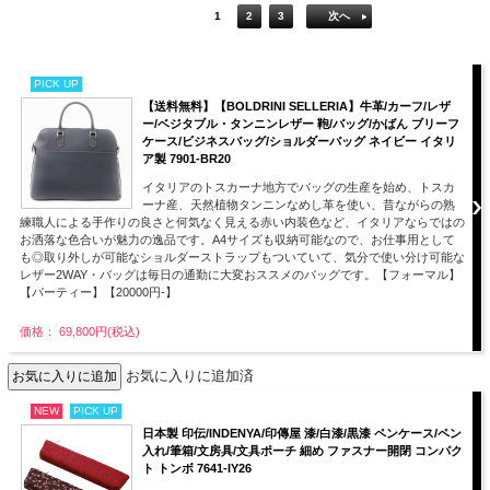
1
2
3
次へ
PICK UP
【送料無料】【BOLDRINI SELLERIA】牛革/カーフ/レザ
ー/ベジタブル・タンニンレザー 鞄/バッグ/かばん ブリーフ
ケース/ビジネスバッグ/ショルダーバッグ ネイビー イタリ
ア製 7901-BR20
イタリアのトスカーナ地方でバッグの生産を始め、トスカ
ーナ産、天然植物タンニンなめし革を使い、昔ながらの熟
練職人による手作りの良さと何気なく見える赤い内装色など、イタリアならではの
お洒落な色合いが魅力の逸品です。A4サイズも収納可能なので、お仕事用として
も◎取り外しが可能なショルダーストラップもついていて、気分で使い分け可能な
レザー2WAY・バッグは毎日の通勤に大変おススメのバッグです。【フォーマル】
【パーティー】【20000円-】
価格： 69,800円(税込)
お気に入りに追加済
NEW
PICK UP
日本製 印伝/INDENYA/印傳屋 漆/白漆/黒漆 ペンケース/ペン
入れ/筆箱/文房具/文具ポーチ 細め ファスナー開閉 コンパク
ト トンボ 7641-IY26