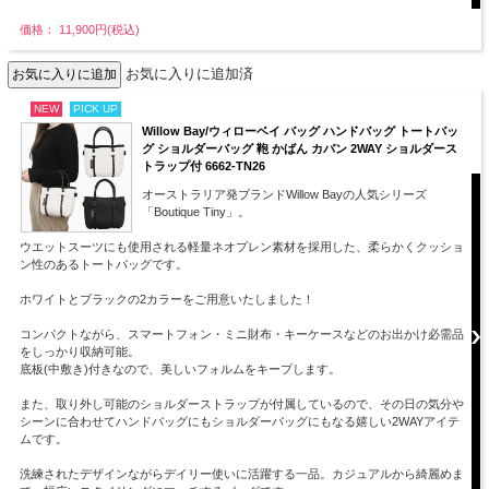
価格： 11,900円(税込)
お気に入りに追加済
NEW
PICK UP
Willow Bay/ウィローベイ バッグ ハンドバッグ トートバッ
グ ショルダーバッグ 鞄 かばん カバン 2WAY ショルダース
トラップ付 6662-TN26
オーストラリア発ブランドWillow Bayの人気シリーズ
「Boutique Tiny」。
ウエットスーツにも使用される軽量ネオプレン素材を採用した、柔らかくクッショ
ン性のあるトートバッグです。
ホワイトとブラックの2カラーをご用意いたしました！
コンパクトながら、スマートフォン・ミニ財布・キーケースなどのお出かけ必需品
をしっかり収納可能。
底板(中敷き)付きなので、美しいフォルムをキープします。
また、取り外し可能のショルダーストラップが付属しているので、その日の気分や
シーンに合わせてハンドバッグにもショルダーバッグにもなる嬉しい2WAYアイテ
ムです。
洗練されたデザインながらデイリー使いに活躍する一品。カジュアルから綺麗めま