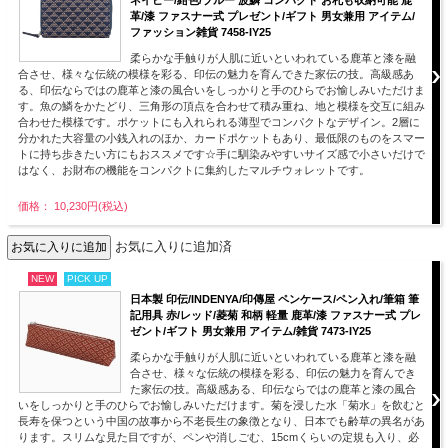
革/漆 ファスナー式 プレゼント/ギフト 男女兼用 アイテム/
ファッション雑貨 7458-IY25
柔らかな手触りが人肌に近いといわれている鹿革と漆を融
合させ、様々な伝統の模様を彩る、印伝の魅力を育んできた家伝の技。高級感あ
る、印伝ならではの鹿革と漆の風合いをしっかりと手のひらでお愉しみいただけま
す。魚の鱗をかたどり、三角形の頂点を合わせて積み重ね、地と模様を交互に組み
合わせた模様です。ポケットにも入れられる薄型でコンパクトなデザイン。2層に
分かれた大容量の小銭入れのほか、カードポケットもあり、最低限のものをスマー
トに持ち歩きたい方にもおススメです☆手に馴染みやすいサイズ感で小さいだけで
はなく、お財布の機能をコンパクトに集約したマルチウォレットです。
価格： 10,230円(税込)
お気に入りに追加済
NEW
PICK UP
日本製 印伝/INDENYA/印傳屋 ペンケース/ペン入れ/筆箱 筆
記用具 赤/レッド/菱菊 和柄 軽量 鹿革/漆 ファスナー式 プレ
ゼント/ギフト 男女兼用 アイテム/雑貨 7473-IY25
柔らかな手触りが人肌に近いといわれている鹿革と漆を融
合させ、様々な伝統の模様を彩る、印伝の魅力を育んでき
た家伝の技。高級感ある、印伝ならではの鹿革と漆の風合
いをしっかりと手のひらでお愉しみいただけます。菊を浸した水「菊水」を飲むと
長寿を保つという中国の故事から不老長生の象徴となり、日本でも齢草の異名があ
ります。スリムな見た目ですが、ペンや消しごむ、15cmくらいの定規も入り、必