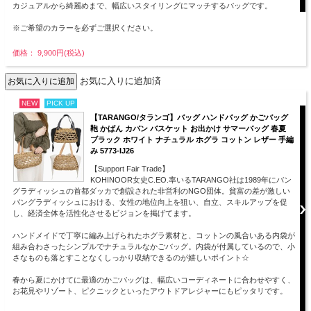
カジュアルから綺麗めまで、幅広いスタイリングにマッチするバッグです。
※ご希望のカラーを必ずご選択ください。
価格： 9,900円(税込)
お気に入りに追加済
NEW
PICK UP
【TARANGO/タランゴ】バッグ ハンドバッグ かごバッグ
鞄 かばん カバン バスケット お出かけ サマーバッグ 春夏
ブラック ホワイト ナチュラル ホグラ コットン レザー 手編
み 5773-IJ26
【Support Fair Trade】
KOHINOOR女史C.EO.率いるTARANGO社は1989年にバン
グラディッシュの首都ダッカで創設された非営利のNGO団体。貧富の差が激しい
バングラディッシュにおける、女性の地位向上を狙い、自立、スキルアップを促
し、経済全体を活性化させるビジョンを掲げてます。
ハンドメイドで丁寧に編み上げられたホグラ素材と、コットンの風合いある内袋が
組み合わさったシンプルでナチュラルなかごバッグ。内袋が付属しているので、小
さなものも落とすことなくしっかり収納できるのが嬉しいポイント☆
春から夏にかけてに最適のかごバッグは、幅広いコーディネートに合わせやすく、
お花見やリゾート、ピクニックといったアウトドアレジャーにもピッタリです。