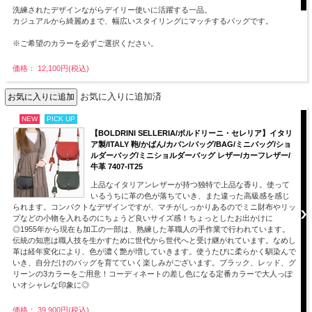
洗練されたデザインながらデイリー使いに活躍する一品。
カジュアルから綺麗めまで、幅広いスタイリングにマッチするバッグです。
※ご希望のカラーを必ずご選択ください。
価格： 12,100円(税込)
お気に入りに追加済
NEW
PICK UP
【BOLDRINI SELLERIA/ボルドリーニ・セレリア】イタリ
ア製/ITALY 鞄/かばん/カバン/バッグ/BAG/ミニバッグ/ショ
ルダーバッグ/ミニショルダーバッグ レザー/カーフレザー/
牛革 7407-IT25
上品なイタリアンレザーが持つ独特で上品な香り。使って
いるうちに革の色が落ちていき、また違った高級感を感じ
られます。コンパクトなデザインですが、マチがしっかりあるのでミニ財布やリッ
プなどの小物を入れるのにちょうど良いサイズ感！ちょっとしたお出かけに
◎1955年から現在も加工の一部は、熟練した革職人の手作業で行われています。
伝統の知恵は職人技を生かすために世代から世代へと受け継がれています。なめし
革は経年変化により、色が濃く艶が増していきます。使うたびに柔らかく馴染んで
いき、自分だけのバッグを育てていく楽しみがございます。ブラック、レッド、グ
リーンの3カラーをご用意！コーディネートの差し色になる定番カラーで大人っぽ
いオシャレな印象に◎
価格： 39,900円(税込)