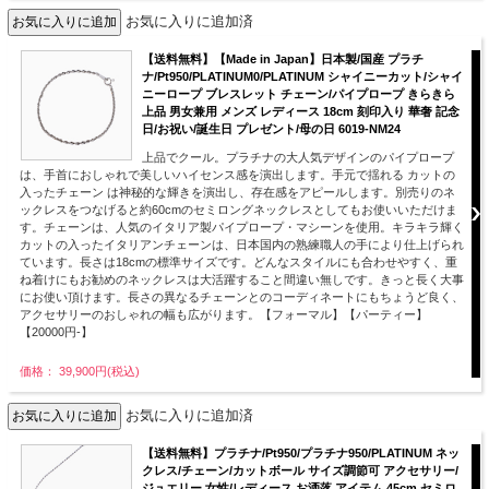
お気に入りに追加済
【送料無料】【Made in Japan】日本製/国産 プラチ
ナ/Pt950/PLATINUM0/PLATINUM シャイニーカット/シャイ
ニーロープ ブレスレット チェーン/パイプロープ きらきら
上品 男女兼用 メンズ レディース 18cm 刻印入り 華奢 記念
日/お祝い/誕生日 プレゼント/母の日 6019-NM24
上品でクール。プラチナの大人気デザインのパイプロープ
は、手首におしゃれで美しいハイセンス感を演出します。手元で揺れる カットの
入ったチェーン は神秘的な輝きを演出し、存在感をアピールします。別売りのネ
ックレスをつなげると約60cmのセミロングネックレスとしてもお使いいただけま
す。チェーンは、人気のイタリア製パイプロープ・マシーンを使用。キラキラ輝く
カットの入ったイタリアンチェーンは、日本国内の熟練職人の手により仕上げられ
ています。長さは18cmの標準サイズです。どんなスタイルにも合わせやすく、重
ね着けにもお勧めのネックレスは大活躍すること間違い無しです。きっと長く大事
にお使い頂けます。長さの異なるチェーンとのコーディネートにもちょうど良く、
アクセサリーのおしゃれの幅も広がります。【フォーマル】【パーティー】
【20000円-】
価格： 39,900円(税込)
お気に入りに追加済
【送料無料】プラチナ/Pt950/プラチナ950/PLATINUM ネッ
クレス/チェーン/カットボール サイズ調節可 アクセサリー/
ジュエリー 女性/レディース お洒落 アイテム 45cm セミロ