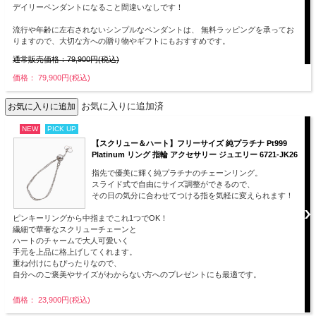
デイリーペンダントになること間違いなしです！
流行や年齢に左右されないシンプルなペンダントは、 無料ラッピングを承ってお
りますので、大切な方への贈り物やギフトにもおすすめです。
通常販売価格：79,900円(税込)
価格： 79,900円(税込)
お気に入りに追加済
NEW
PICK UP
【スクリュー＆ハート】フリーサイズ 純プラチナ Pt999
Platinum リング 指輪 アクセサリー ジュエリー 6721-JK26
指先で優美に輝く純プラチナのチェーンリング。
スライド式で自由にサイズ調整ができるので、
その日の気分に合わせてつける指を気軽に変えられます！
ピンキーリングから中指までこれ1つでOK！
繊細で華奢なスクリューチェーンと
ハートのチャームで大人可愛いく
手元を上品に格上げしてくれます。
重ね付けにもぴったりなので、
自分へのご褒美やサイズがわからない方へのプレゼントにも最適です。
価格： 23,900円(税込)