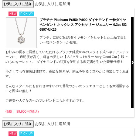
お気に入りに追加済
NEW
PICK UP
プラチナ Platinum Pt850 Pt900 ダイヤモンド 一粒ダイヤ
ペンダント ネックレス アクセサリー ジュエリー 0.3ct SI2
6597-UK26
プラチナに約0.3ctのダイヤモンドをセットした上品で美し
い一粒ペンダントが登場。
お好みの長さに調整していただけるプラチナ純度85%のスライド式ベネチアンチェ
ーンに、 透明度が高く、輝きの美しい【 SI2クラス Iカラー Very Good Cut 】以上
のものをセレクト。 ダイヤモンドの品質を証明する鑑定書が付いた豪華仕様！
小さくても存在感は抜群で、高級な輝きが、胸元を明るく華やかに演出してくれま
す。
どんなスタイルにも合わせやすいので普段づかいのジュエリーとしても大活躍する
こと間違い無し！
ご褒美や大切な方へのプレゼントにもおすすめです。
価格： 99,900円(税込)
お気に入りに追加済
NEW
PICK UP