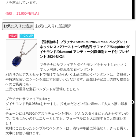
さを演出しています。
価格： 23,900円(税込)
お気に入りに追加済
NEW
PICK UP
【送料無料】プラチナ/Platinum Pt850 Pt900 ペンダント/
ネックレス パワーストーン/天然石 サファイア/Sapphire ダ
イヤモンド/Diamond アンティーク調 鑑別カード付 プレゼ
ント 3934-UK24
プラチナにサファイアとダイヤモンドをセットした小さく
て大人可愛い揺れる宝石ペンダント
別売りのピアスとセットで着けてもかわいく上品に煌めくペンダントは、普段使い
や特別な装いにシーンを選ばずお使いいただけます。誕生日や記念日の贈り物自分
へのご褒美にも♪
上品でお洒落な宝石ペンダントが登場しました☆
プラチナにサファイア約1ctと、
ダイヤモンド約0.035ctをセットし、控えめだけど上品に煌めいて大人っぽい印象
に♪
チェーンにはPt850のアズキチェーンを使い、どんなスタイルにも合わせやすいの
で、普段づかいのジュエリーとしても、フォーマルにも大活躍すること間違い無
し！
素材にこだわったシンプルなペンダントは、流行や年齢に関係なく、きっと長く、
大事にお使い頂けます。