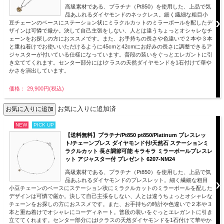
高級素材である、プラチナ（Pt850）を使用した、上品で気
品あふれるダイヤモンドのネックレス。細く繊細な粗目小
豆チェーンのベースにステーション状にミラクルカットのミラーボールを配したデ
ザインは可憐で厳か。決して自己主張をしない、人とは違うちょっとオシャレなチ
ェーンをお探しの方におススメです。また、お手持ちの長さや色違いで２本や３本
と重ね着けでお使いいただけるように45cmと42cmにお好みの長さに調整できるア
ジャスターが付いている仕様になっています。普段の装いをぐっとエレガントに引
き立ててくれます。センター部分にはIクラスの天然ダイヤモンドを1石付けて華や
かさを演出しています。
価格： 29,900円(税込)
お気に入りに追加済
NEW
PICK UP
【送料無料】プラチナ/Pt850 pt850/Platinum ブレスレッ
ト/チェーンブレス ダイヤモンド付/天然石 ステーションミ
ラクルカット 長さ調節可能 キラキラ ミラーボールブレスレ
ット アジャスター付 プレゼント 6207-NM24
高級素材である、プラチナ（Pt850）を使用した、上品で気
品あふれるダイヤモンドのブレスレット。細く繊細な粗目
小豆チェーンのベースにステーション状にミラクルカットのミラーボールを配した
デザインは可憐で厳か。決して自己主張をしない、人とは違うちょっとオシャレな
チェーンをお探しの方におススメです。また、お手持ちの時計や色違いで２本や３
本と重ね着けでオシャレにコーディネート。普段の装いをぐっとエレガントに引き
立ててくれます。センター部分にはIクラスの天然ダイヤモンドを1石付けて華やか