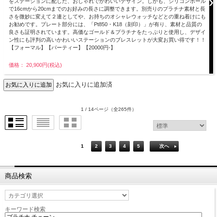
をステーションに配した、おしゃれでかわいいデザイン。しかも、シリコンボール
で16cmから20cmまでのお好みの長さに調整できます。別売りのプラチナ素材と長
さを微妙に変えて２連としてや、お持ちのオシャレウォッチなどとの重ね着けにも
お勧めです。プレート部分には、「Pt850・K18（刻印）」が有り、素材と品質の
良さも証明されています。高価なゴールド＆プラチナをたっぷりと使用し、デザイ
ン性にも評判の高いかわいいステーションのブレスレットが大変お買い得です！！
【フォーマル】【パーティー】【20000円-】
価格： 20,900円(税込)
お気に入りに追加済
1 / 14ページ
（全265件）
1
2
3
4
5
次へ
商品検索
キーワード検索