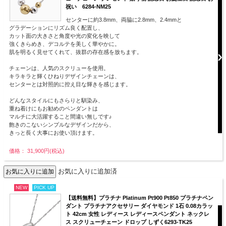
祝い 6284-NM25
センターに約3.8mm、両脇に2.8mm、2.4mmと
グラデーションにリズム良く配置し、
カット面の大きさと角度や光の変化を映して
強くきらめき、デコルテを美しく華やかに。
肌を明るく見せてくれて、抜群の存在感を放ちます。
チェーンは、人気のスクリューを使用。
キラキラと輝くひねりデザインチェーンは、
センターとは対照的に控え目な輝きを感じます。
どんなスタイルにもさらりと馴染み、
重ね着けにもお勧めのペンダントは
マルチに大活躍すること間違い無しです♪
飽きのこないシンプルなデザインだから、
きっと長く大事にお使い頂けます。
価格： 31,900円(税込)
お気に入りに追加済
NEW
PICK UP
【送料無料】プラチナ Platinum Pt900 Pt850 プラチナペン
ダント プラチナアクセサリー ダイヤモンド 1石 0.08カラッ
ト 42cm 女性 レディース レディースペンダント ネックレ
ス スクリューチェーン ドロップ しずく6293-TK25