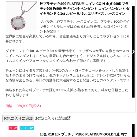
純プラチナ Pt999 PLATINUM コイン COIN 金貨 9995 プラ
チナ900 Pt900 デザイン枠 ペンダント コインペンダント ダ
イヤモンド 0.1ct ルビー 0.43ct エリザベス ホースコイン
ツバル製、純プラチナホースコインに、プラチナ900のダイ
ヤモンドとルビーがはめ込まれた枠を巻いたコインペンダ
ントが登場！
世界的に地金が高騰している昨今、資産価値もありお守りとしてやプレゼントにも
喜ばれます。
ダイヤモンド 0.1ct. ルビー 0.4ct.の豪華仕様で、エリザベス女王の肖像とホースの
コインペンダントは、どんな服装にも合わせやすく、カジュアルはもちろん、オフ
ィススタイルやフォーマルなスタイルに合わせて頂いても素敵です！
チェーンにはイタリア製シルバー925のカットロープチェーンをセットした豪華仕
様！そのままつけても良し、他のネックレスと合わせれば、アレンジ次第でいろん
な表情が楽しめる、毎日のお洒落に大活躍すること間違いなしのペンダントです！
鋳造された年と純プラチナの証し999.5の刻印が施されており、確かな信頼とこだ
わりを感じます。
価格： 259,900円(税込)
お気に入りに追加済
NEW
PICK UP
18金 K18 18k プラチナ Pt850 PLATINUM GOLD 3連 同寸