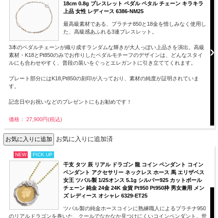
18cm 0.8g ブレスレット ペダル ペタル チェーン キラキラ
上品 女性 レディース 6386-NM25
最高級素材である、プラチナ850と18金を惜しみなく使用し
た、高級感あふれる3連ブレスレット。
3本のペダルチェーンが織り成すランダムな輝きが大人っぽい上品さを演出。高級
素材・K18とPt850のみでお作りしたペダルモチーフのデザインは、どんなスタイ
ルにも合わせやすく、普段の装いをぐっとエレガントに引き立ててくれます。
プレート部分にはK18,Pt850の刻印が入っており、素材の純度が証明されていま
す。
記念日やお祝いなどのプレゼントにもお勧めです！
価格： 27,900円(税込)
お気に入りに追加済
NEW
PICK UP
干支 タツ 辰 リアル ドラゴン 龍 コイン ペンダント コイン
ペンダント アクセサリー ネックレス ホース 馬 エリザベス
女王 ツバル製 1/25オンス 5.1g シルバー925 カットボール
チェーン 純金 24金 24K 金貨 Pt950 Pt950枠 男女兼用 メン
ズ レディース オシャレ 6329-ET25
ツバル製の純金ホースコインに熟練職人によるプラチナ950
のリアルドラゴンを巻いた、クールでなかなか見つけにくいコインペンダント。世