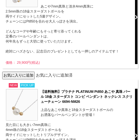
あこや7mm真珠と淡水4mm真珠に
2.5mm珠の18金スターダストボールを
両サイドにセットした5連デザイン。
チェーンにはPt850を合わせ大人っぽさを演出。
どんなコーデや年齢にもそっと寄り添ってくれる
定番のパールペンダントは、
何年先もずっと大切に使っていただけます。
絶対にハズさない、記念日のプレゼントとしても一押しのアイテムです！
価格： 29,900円(税込)
お気に入りに追加済
NEW
PICK UP
【送料無料】プラチナ PLATINUM Pt850 あこや 真珠 パー
ル 18金 スターダスト コンビ ペンダント ネックレス スクリ
ューチェーン 6694-NM26
上品なあこや真珠と18金スターダストボールの
お洒落なパールペンダントが登場！
見た目にも大きい7mm真珠に
4mm珠の18金スターダストボールを
両サイドにセットしたトリプルデザイン。
チェーンにはPt850を合わせ大人っぽさを演出。