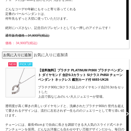
どんなコーデや年齢にもそっと寄り添ってくれる
定番のパールペンダントは、
何年先もずっと大切に使っていただけます。
絶対にハズさない、記念日のプレゼントとしても一押しのアイテムです！
通常販売価格：34,900円(税込)
価格： 34,900円(税込)
お気に入りに追加済
NEW
PICK UP
【送料無料】プラチナ PLATINUM Pt900 プラチナペンダン
ト ダイヤモンド 合計0.3カラット SIクラス Pt850 チェーン
ペンダント ネックレス 鑑別カード付 6693-UK26
プラチナ900にSIクラス以上のダイヤモンド合計0.3ctをセッ
トした
上品で肌なじみのいい大人ジュエリーが登場。
透明度が高く輝きの美しいダイヤモンドと、洗練されたプラチナ900の 世代を超え
て愛されるデザインは、流行に左右されず一生もののジュエリーとして寄り添い続
けます。
チェーンには、最長45cmまで自由に長さを調節できる大人気のスライド式ベネチ
アンチェーンを採用。どんなお洋服にも合わせやすい万能デザインだから、毎日の