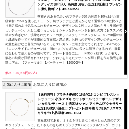
ングサイズ 刻印入り 高純度 お祝い/記念日/誕生日 プレゼン
ト/贈り物/ギフト 4967-NM23
落着きのある色合いのプラチナ850 の純度を10%上げた高
級素材 Pt950 を使ったチェーン。純プラチナほど柔らかくなく通常の850に比べよ
り満足感のあり気品あふれるチェーン。デザインは女性に大人気のキラキラ感が美
しいチェーン。人とは違うちょっとオシャレなチェーンをお探しの方におススメの
華やか過ぎない、洗練されたカットの美しいスクリューネックレス。0.7mm幅の細
く繊細な作りですが圧倒的な存在感と満足感。お持ちのデザイン違いのチェーンと
の重ね着けなど普段の装いをぐっとエレガントに引き立ててくれます。45cmのシ
リコンスライドのチェーンは、45cmまでのお好みの長さに調整できるので、服装
に合わせて使えるのが便利です。プレート部分には、「Pt950（刻印）」が有り、
素材の純度が証明されています。ひねりを加えたデザインが輝く面を作り胸元を豪
華に演出。【フォーマル】【パーティー】【20000円-】
価格： 46,900円(税込)
お気に入りに追加済
【送料無料】プラチナ/Pt850 18金/K18 コンビ ブレスレッ
ト/チェーン 小豆/アズキ カットボール/ミラーボール デザイ
ン 女性/レディース お洒落/オシャレ アイテム/アクセサリー
記念日/お祝い/誕生日 プレゼント/贈り物 母の日/クリスマス
キラキラ/上品/華奢 4980-TS23
高級素材である、１８金を惜しみなく使用した人気のアズ
キタイプチェーンに、たくさんのきらめくプラチナ850のミラクルワンダーカット