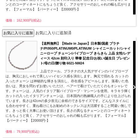
ンとのコーディネートにもちょうど良く、アクセサリーのおしゃれの幅も広がりま
す。【フォーマル】【パーティー】【20000円-】
価格： 162,900円(税込)
お気に入りに追加済
【送料無料】【Made in Japan】日本製/国産 プラチ
ナ/Pt950/PLATINUM0/PLATINUM シャイニーカット/シャイ
ニーロープ チェーン/パイプロープ きらきら 上品 女性/レデ
ィース 42cm 刻印入り 華奢 記念日/お祝い/誕生日 プレゼン
ト/母の日/贈り物 6021-NM24
上品でクール。プラチナの大人気デザインのパイプロープ
は、胸元におしゃれで美しいハイセンス感を演出します。胸元で揺れる カットの
入ったチェーン は神秘的な輝きを演出し、存在感をアピールします。落着いた色
合いは、男女を問わずお使いいただけ、ペアーで着けていただくのもオシャレで
す。チェーンは、人気のイタリア製パイプロープ・マシーンを使用。キラキラ輝く
カットの入ったイタリアンチェーンは、日本国内の熟練職人の手により仕上げられ
ています。長さは42cmの多少首元に余裕のできるサイズです。どんなスタイルに
も合わせやすく、重ね着けにもお勧めのネックレスは大活躍すること間違い無しで
す。きっと長く大事にお使い頂けます。長さの異なるチェーンとのコーディネート
にもちょうど良く、アクセサリーのおしゃれの幅も広がります。【フォーマル】
【パーティー】【20000円-】
価格： 79,900円(税込)