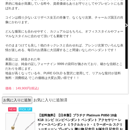
界的に地金が高騰している昨今、資産価値もありお守りとしてやプレゼントにも喜
ばれます。
コインは残り少ないエリザベス女王の肖像で、なくなり次第、チャールズ国王の肖
像にかわります。
どんな服装にも合わせやすく、カジュアルはもちろん、オフィススタイルやフォー
マルなスタイルに合わせて頂いても素敵です！
そのままつけても良し！他のネックレスと合わせれば、アレンジ次第でいろんな表
情が楽しめる、毎日のお洒落に大活躍すること間違いなしのペンダントです！
表面には、鋳造された年
裏面には、純金の証しフォーナイン 9999 の刻印が施されており、確かな信頼とこ
だわりを感じます。
地金が高くなっている今、PURE GOLD を贅沢に使用して、リアルな龍付が送料
無料・消費税込 でこの価格は大変お買い得です！！
価格： 149,900円(税込)
お気に入りに追加済
NEW
PICK UP
【送料無料】【日本製】プラチナ Platinum Pt850 18金
K18 コンビ コンビペンダント ペンダント アクセサリー レ
ディースペンダント ミラクルカット・ミラーボール スクリ
ューチェーン プレゼント 贈り物 記念日 お誕生日 記念日 お