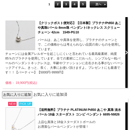
1
2
3
4
5
次へ
【クリックポスト便対応】【日本製】プラチナ/Pt850 あこ
や真珠/パール 8mm珠 ペンダント/ネックレス スクリュー
チェーン 42cm 1549-PG10
パールは、あこや真珠を使用し、プラチナのチェーンと
で、この価格からは考えられない品質の良いものを使用し
ています。
チェーンには金属アレルギーを起こしにくいと言われている最高級素材、純度
85％のプラチナを使用しています。全ての素材にこだわった、シンプルな一粒パ
ールのペンダントネックレスは、年齢やファッションに左右される事がないベーシ
ックアイテム。きっと、長く、大事にお使い頂けますよ。プレゼントにも最適で
す！！【パーティー】【5000円-9999円】
価格： 19,900円(税込)
お気に入りに追加済
NEW
PICK UP
【送料無料】プラチナ PLATINUM Pt850 あこや 真珠 淡水
パール 18金 スターダスト コンビ ペンダント 6695-NM26
上品な真珠と18金スターダストボールの
お洒落なパールペンダントが登場！