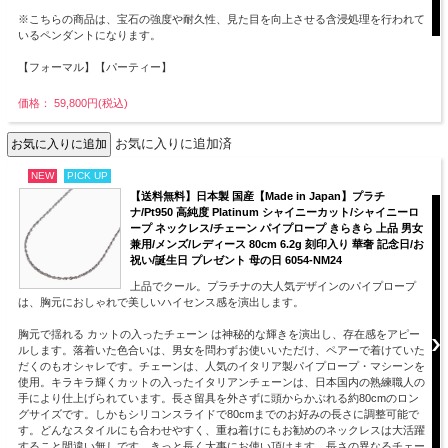
※こちらの商品は、宝石の強度や耐久性、見た目を向上させる含浸処理を行われて
いるペンダントになります。
【フォーマル】【パーティー】
価格： 59,800円(税込)
お気に入りに追加済
NEW
PICK UP
【送料無料】日本製 国産【Made in Japan】プラチ
ナ/Pt950 高純度 Platinum シャイニーカット/シャイニーロ
ープ ネックレス/チェーン パイプロープ きらきら 上品 男女
兼用/メンズ/レディース 80cm 6.2g 刻印入り 華奢 記念日/お
祝い/誕生日 プレゼント 母の日 6054-NM24
上品でクール。プラチナの大人気デザインのパイプロープ
は、胸元におしゃれで美しいハイセンス感を演出します。
胸元で揺れる カットの入ったチェーン は神秘的な輝きを演出し、存在感をアピー
ルします。落着いた色合いは、男女を問わずお使いいただけ、ペアーで着けていた
だくのもオシャレです。チェーンは、人気のイタリア製パイプロープ・マシーンを
使用。キラキラ輝くカットの入ったイタリアンチェーンは、日本国内の熟練職人の
手により仕上げられています。長さ留具を外さずに頭からかぶれる約80cmのロン
グサイズです。しかもシリコンスライドで80cmまでのお好みの長さに調整可能で
す。どんなスタイルにも合わせやすく、重ね着けにもお勧めのネックレスは大活躍
すること間違い無しです。きっと長く大事にお使い頂けます。長さの異なるチェー