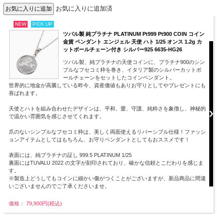
お気に入りに追加済
NEW
PICK UP
ツバル製 純プラチナ PLATINUM Pt999 Pt900 COIN コイン
金貨 ペンダント エンジェル 天使 ハト 1/25 オンス 1.2g カ
ットボールチェーン付き シルバー925 6635-HG26
ツバル製、純プラチナの天使コインに、プラチナ900のシン
プルなフセコミ枠を巻き、イタリア製のシルバーカットボ
ールチェーンをセットしたコインペンダント。
世界的に地金が高騰している昨今、資産価値もありお守りとしてやプレゼントにも
喜ばれます。
天使とハトを組み合わせたデザインは、平和、愛、守護、純粋さを象徴し、神秘的
で温かい雰囲気を感じさせてくれます。
爪のないシンプルなフセコミ枠は、美しく両面使えるリバーシブル仕様！ファッシ
ョンアイテムとしてはもちろん、お守りペンダントとしてもおススメです！
表面には、純プラチナの証し 999.5 PLATINUM 1/25
裏面にはTUVALU 2022 の文字が刻印されており、確かな信頼とこだわりを感じま
す。
※製造上どうしてもコインに細かい傷がつくことがございますが、新品商品に間違
いございませんのでご了承くださいませ。
価格： 79,900円(税込)