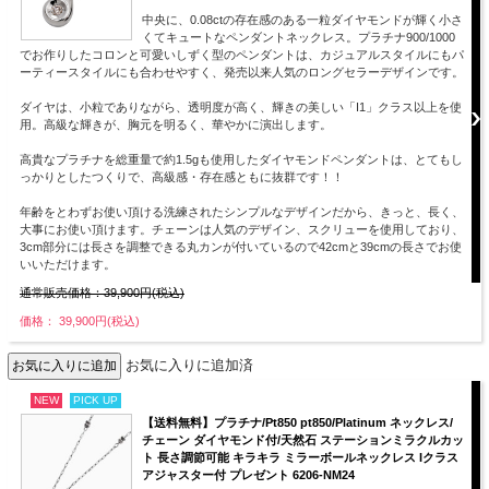
中央に、0.08ctの存在感のある一粒ダイヤモンドが輝く小さ
くてキュートなペンダントネックレス。プラチナ900/1000
でお作りしたコロンと可愛いしずく型のペンダントは、カジュアルスタイルにもパ
ーティースタイルにも合わせやすく、発売以来人気のロングセラーデザインです。
ダイヤは、小粒でありながら、透明度が高く、輝きの美しい「I1」クラス以上を使
用。高級な輝きが、胸元を明るく、華やかに演出します。
高貴なプラチナを総重量で約1.5gも使用したダイヤモンドペンダントは、とてもし
っかりとしたつくりで、高級感・存在感ともに抜群です！！
年齢をとわずお使い頂ける洗練されたシンプルなデザインだから、きっと、長く、
大事にお使い頂けます。チェーンは人気のデザイン、スクリューを使用しており、
3cm部分には長さを調整できる丸カンが付いているので42cmと39cmの長さでお使
いいただけます。
通常販売価格：39,900円(税込)
価格： 39,900円(税込)
お気に入りに追加済
NEW
PICK UP
【送料無料】プラチナ/Pt850 pt850/Platinum ネックレス/
チェーン ダイヤモンド付/天然石 ステーションミラクルカッ
ト 長さ調節可能 キラキラ ミラーボールネックレス Iクラス
アジャスター付 プレゼント 6206-NM24