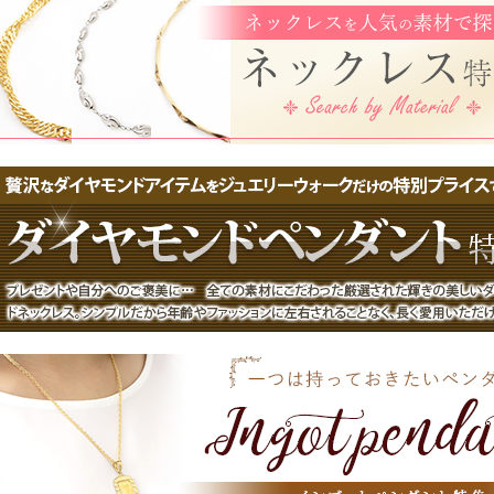
ひろひろ様
いつも当店をご愛好いただき誠にありがとうございます。
レビューのご投稿も感謝申し上げます。
大切なお嬢様へのプレゼントへも当店の商品をお選びいただき
重ねてお礼申し上げます。誠にありがとうございます。
お嬢様が喜んでくださることを私共も願っております。
また、奥様とお嬢様がお揃いで身に着けてくださる姿が楽しみでございます
新商品も多数ご用意しておりますので、
ひろひろ様のまたのご利用スタッフ一同心よりお待ちしております。
今後とも宜しくお願い致します。
ジュエリーウォーク心斎橋
【送料無料】【日本製】プラチナ/Pt900/Pt850 ダ
ス 馬蹄/バテイ/馬/ホースシュー アクセサリー 4162