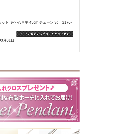
 キヘイ/喜平 45cm チェーン 3g 2170-
03月01日
【Pt850刻印入り】プラチナ ブレスレット
985-BP12
年02月09日
見た時すごく良かったので娘にと思いすぐ注文
もあったのでタイミング良かったです。来週誕
回も大変良い取引をさせていただきありがとう
。