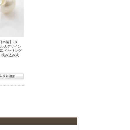
日本製】18
ャル A デザイン
耳 イヤリング
珠 挟み込み式