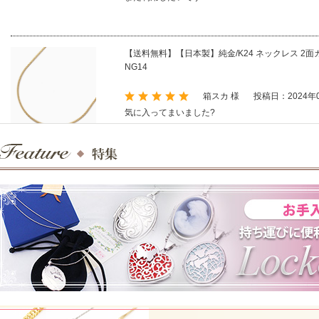
【送料無料】【日本製】純金/K24 ネックレス 2面カット
NG14
箱スカ 様
投稿日：2024年
気に入ってまいました?
【2月上旬お届け予定】【送料無料】【中折式留具】
キヘイ チェーン 18cm 5ｇ ダブル6面カット 喜平 1
ひろひろ 様
投稿日：2024
昨年妻にクリスマスプレゼントで購入しました。
しました。娘の誕生日付近がお届け時期というの
生日なのでその時は喜ぶ顔が浮かんできます。今
ございました。今後もよろしくお願いいたします
お店からのコメント