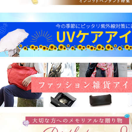
ヒロ 様
投稿日：2024年02
注文番号10001925
イクイノックスの引退式を見て、ホースシューの
プレゼントです。
サイズ感もよく、さすがのプラチナ&ダイヤの輝
プレゼント用の包装も立派で発送も迅速でした。
ありがとうございました。
お店からのコメント
ヒロ様
いつも当店をご愛好いただき誠にありがとうございます。
レビューのご投稿も感謝申し上げます。
大切な記念日の贈り物を
当店でお選びいただき、誠にありがとうございます。
また、奥様にも気に入っていただけましたこと
スタッフ一同大変嬉しい気持ちでいっぱいでございます。
包装・発送に関しましても評価していただき
ありがとうございます。