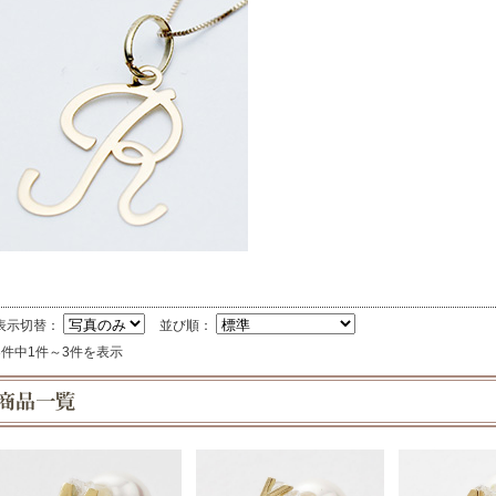
表示切替：
並び順：
3件中1件～3件を表示