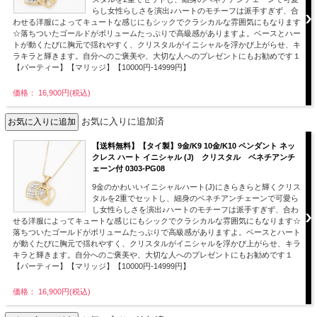
らし女性らしさを演出♪ハートのモチーフは派手すぎず、合
わせる洋服によってキュートな感じにもシックでクラシカルな雰囲気にもなります
☆落ちついたゴールドがボリュームたっぷりで高級感がありますよ。ベースとハー
トが動くたびに胸元で揺れやすく、クリスタルがイニシャルを浮かび上がらせ、キ
ラキラと輝きます。自分へのご褒美や、大切な人へのプレゼントにもお勧めです１
【パーティー】【マリッジ】【10000円-14999円】
価格： 16,900円(税込)
お気に入りに追加済
【送料無料】【タイ製】9金/K9 10金/K10 ペンダント ネッ
クレス ハート イニシャル (J) クリスタル ベネチアンチ
ェーン付 0303-PG08
9金のかわいいイニシャルハート(J)にきらきらと輝くクリス
タルを2重でセットし、細身のベネチアンチェーンで可愛ら
し女性らしさを演出♪ハートのモチーフは派手すぎず、合わ
せる洋服によってキュートな感じにもシックでクラシカルな雰囲気にもなります☆
落ちついたゴールドがボリュームたっぷりで高級感がありますよ。ベースとハート
が動くたびに胸元で揺れやすく、クリスタルがイニシャルを浮かび上がらせ、キラ
キラと輝きます。自分へのご褒美や、大切な人へのプレゼントにもお勧めです１
【パーティー】【マリッジ】【10000円-14999円】
価格： 16,900円(税込)