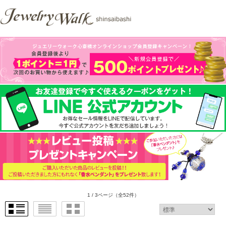
1 / 3ページ
（全52件）