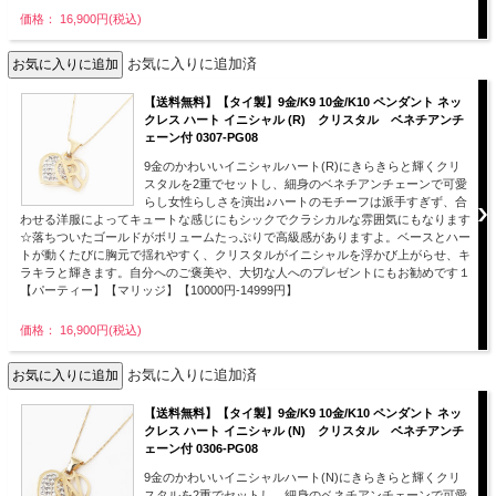
価格： 16,900円(税込)
お気に入りに追加済
【送料無料】【タイ製】9金/K9 10金/K10 ペンダント ネッ
クレス ハート イニシャル (R) クリスタル ベネチアンチ
ェーン付 0307-PG08
9金のかわいいイニシャルハート(R)にきらきらと輝くクリ
スタルを2重でセットし、細身のベネチアンチェーンで可愛
らし女性らしさを演出♪ハートのモチーフは派手すぎず、合
わせる洋服によってキュートな感じにもシックでクラシカルな雰囲気にもなります
☆落ちついたゴールドがボリュームたっぷりで高級感がありますよ。ベースとハー
トが動くたびに胸元で揺れやすく、クリスタルがイニシャルを浮かび上がらせ、キ
ラキラと輝きます。自分へのご褒美や、大切な人へのプレゼントにもお勧めです１
【パーティー】【マリッジ】【10000円-14999円】
価格： 16,900円(税込)
お気に入りに追加済
【送料無料】【タイ製】9金/K9 10金/K10 ペンダント ネッ
クレス ハート イニシャル (N) クリスタル ベネチアンチ
ェーン付 0306-PG08
9金のかわいいイニシャルハート(N)にきらきらと輝くクリ
スタルを2重でセットし、細身のベネチアンチェーンで可愛