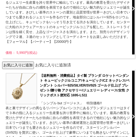
るジュエリー生産量を誇り世界中に輸出しています。最高の教育を受けたデザイナ
ーたちが自由に自らの感性を表現できるので他社にない魅力的なジュエリーが誕生
しています。きびしい基準のストーンの選別と品質管理が世界一きびしい日本でい
つまでも愛されるジュエリーを作るのです。地金部分にはシルバー925をロジウム
仕上げにし、キュービックをいっそう引き立てる渋さを演出しています。センター
に大粒のスクウェアーカットのキュービックジルコニアを配した、ストレートライ
ンは指を細く見せ、上品なゴージャスさを演出します。また、別売りのデザインリ
ングで２連、３連のセットリングとしてコーディネートをお楽しみいただけます。
【フォーマル】【パーティー】【20000円-】
価格： 5,990円(税込)
お気に入りに追加済
【送料無料・消費税込】タイ製 プランダ ロケットペンダン
ト キュービックジルコニア/キュービック/CZ ネックレス/ペ
ンダント シルバー925/SILVER/SV925 ゴールド仕上げ プレ
ゼント/贈り物 アクセサリー/ジュエリー レディース/女性 ク
リックポスト便対応 1695-LS11
「シンプル but ゴージャス」 特別価格!!
表と裏でデザインの異なるリバーシブルバンコクにあるプランダジュエリーはタイ
で３本の指に入るジュエリー生産量を誇り世界中に輸出しています。最高の教育を
受けたデザイナーたちが自由に自らの感性を表現できるので他社にない魅力的なジ
ュエリーが誕生しています。きびしい基準の素材選別と品質管理が世界一きびしい
日本でいつまでも愛されるジュエリーを作るのです。スターリングシルバー
(SV925) を贅沢に使い、ゴールド仕上げで豪華にいつまでも飽きないデザインにし