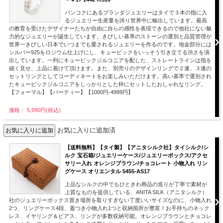
バンコクにあるプランダジュエリーはタイで３本の指に入
るジュエリー生産量を誇り世界中に輸出しています。最高
の教育を受けたデザイナーたちが自由に自らの感性を表現できるので他社にない魅
力的なジュエリーが誕生しています。きびしい基準のストーンの選別と品質管理が
世界一きびしい日本でいつまでも愛されるジュエリーを作るのです。地金部分には
シルバー925をロジウム仕上げにし、キュービックをいっそう引き立てる渋さを演
出しています。一列にキュービックジルコニアを配した、ストレートラインは指を
細く見せ、上品に着けて頂けます。また、別売りのデザインリングで２連、３連の
セットリングとしてコーディネートをお楽しみいただけます。高い基準で選別され
たキュービックジルコニアをしっかりとした枠にセットしたおしゃれなリング。
【フォーマル】【パーティー】【1000円-4999円】
価格： 5,990円(税込)
お気に入りに追加済
【送料無料】【タイ製】【アニタシルク社】タイシルク/シ
ルク 宝石箱/ジュエリーケース/ジュエリーボックス/アクセ
サリー入れ オレンジブラウン/チョコレート 小物入れ リン
グケース オリエンタル 5455-AS17
上品なシルクの中でもひときわ商品の造りが丁寧で素材が
上質なものを提供している、ANITA SILK（アニタシルク）
社のジュエリーボックス置き場所を取りすぎない丁度いいサイズなのに、小物入れ
2つ、リングケース4段、蓋つき小物入れ1つと収納箇所が豊富！お手持ちのネック
レス、イヤリング＆ピアス、リングが多数収納可能。オレンジブラウンとチョコレ