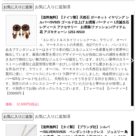
お気に入りに追加済
【送料無料】【ドイツ製】天然石 ガーネット イヤリング シ
ルバー/SV925 ゴールド仕上げ お洒落 パーティー 1月誕生石
レディース アクセサリー お洒落/ファッション/アイテム
花 アズキチェーン 1251-NS10
「エレガント＆スタイリッシュクール」ラウンド、オーバ
ル、マーキスカットの天然石、合計7カラット。バンコクに
あるプランダジュエリーはタイで３本の指に入るジュエリー生産量を誇り世界中に
輸出しています。最高の教育を受けたデザイナーたちが自由に自らの感性を表現で
きるので他社にない魅力的なジュエリーが誕生しています。きびしい基準のカラー
ストーンの選別と品質管理が世界一きびしい日本でいつまでも愛されるジュエリー
を作るのです。ラウンド、オーバル、マーキスカットの天然石を合計7カラットも
贅沢に使い、ゴージャスにクレオパトラ調デザインにしました。地金部分にはシル
バー925をゴールド仕上げにし、天然石をいっそう引き立てる渋さを演出していま
す。別売りのネックレスとコーディネートしていただけると華やかさが倍増しま
す。※別売りでお揃いのネックレスもございます。【フォーマル】【パーティー】
【20000円-】
価格： 12,900円(税込)
お気に入りに追加済
【送料無料】【タイ製】【プランダ社】シルバ
ー/SILVER/SV925 ペンダント/ネックレス ジュエリー 鳥