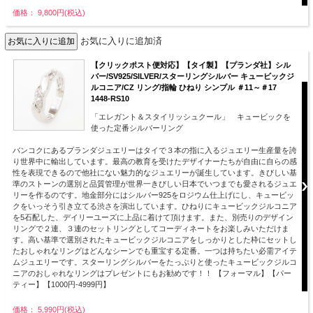
価格： 9,800円(税込)
お気に入りに追加済
【クリックポスト便対応】【タイ製】【プランダ社】シル
バー/SV925/SILVER/スターリングシルバー キュービックジ
ルコニア/CZ リング/指輪 ひねり シンプル ＃11～＃17
1448-RS10
「エレガント＆スタイリッシュクール」 キュービックを
使った定番シルバーリング
バンコクにあるプランダジュエリーはタイで３本の指に入るジュエリー生産量を誇
り世界中に輸出しています。最高の教育を受けたデザイナーたちが自由に自らの感
性を表現できるので他社にない魅力的なジュエリーが誕生しています。きびしい基
準のストーンの選別と品質管理が世界一きびしい日本でいつまでも愛されるジュエ
リーを作るのです。地金部分にはシルバー925をロジウム仕上げにし、キュービッ
クをいっそう引き立てる渋さを演出しています。ひねりにキュービックジルコニア
を5石配した、デイリーユーズに上品に着けて頂けます。また、別売りのデザイン
リングで２連、３連のセットリングとしてコーディネートをお楽しみいただけま
す。高い基準で選別されたキュービックジルコニアをしっかりとした枠にセットし
たおしゃれなリングはどんなシーンでも重宝する定番。一つは持ちたい必需アイテ
ムジュエリーです。スターリングシルバーをたっぷりと使ったキュービックジルコ
ニアのおしゃれなリングはプレゼントにもお勧めです！！ 【フォーマル】【パー
ティー】【1000円-4999円】
価格： 5,990円(税込)