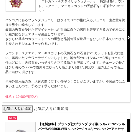
「エレガント＆スタイリッシュクール」 特別価格!!ラウン
ド、スクエア、マーキスカットの天然石を19石合計2.9カラ
ット
バンコクにあるプランダジュエリーはタイで３本の指に入るジュエリー生産量を誇
り世界中に輸出しています。
最高の教育を受けたデザイナーたちが自由に自らの感性を表現できるので他社にな
い魅力的なジュエリーが誕生しています。
きびしい基準のカラーストーンの選別と品質管理が世界一きびしい日本でいつまで
も愛されるジュエリーを作るのです。
ラウンド、スクエア、マーキスカットの天然石を19石合計2.9カラットも贅沢に使
い、落着いたフラワーデザインにしました。地金部分にはシルバー925をゴールド
仕上げにし、天然石をいっそう引き立てる渋さを演出しています。チェーンの長さ
は少し長めの50cmで首周りにゆったり感があり開けた胸元や、服の上からでも上
品に着けて頂けます。
※海外輸入品の為、入荷の際に若干小傷がつくことがございますが、不良品ではご
ざいませんので、予めご了承くださいませ。
価格： 19,900円(税込)
お気に入りに追加済
NEW
【送料無料】プランダ社/プランダ タイ製 シルバー925/シル
バー/SV925/SILVER シルバージュエリー/シルバーアクセサ