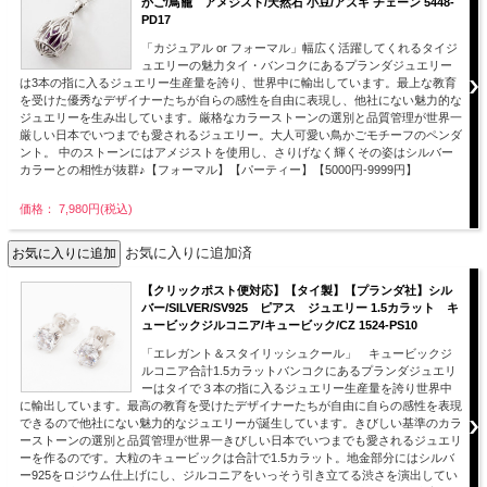
かご/鳥籠 アメジスト/天然石 小豆/アズキ チェーン 5448-
PD17
「カジュアル or フォーマル」幅広く活躍してくれるタイジ
ュエリーの魅力タイ・バンコクにあるプランダジュエリー
は3本の指に入るジュエリー生産量を誇り、世界中に輸出しています。最上な教育
を受けた優秀なデザイナーたちが自らの感性を自由に表現し、他社にない魅力的な
ジュエリーを生み出しています。厳格なカラーストーンの選別と品質管理が世界一
厳しい日本でいつまでも愛されるジュエリー。大人可愛い鳥かごモチーフのペンダ
ント。 中のストーンにはアメジストを使用し、さりげなく輝くその姿はシルバー
カラーとの相性が抜群♪【フォーマル】【パーティー】【5000円-9999円】
価格： 7,980円(税込)
お気に入りに追加済
【クリックポスト便対応】【タイ製】【プランダ社】シル
バー/SILVER/SV925 ピアス ジュエリー 1.5カラット キ
ュービックジルコニア/キュービック/CZ 1524-PS10
「エレガント＆スタイリッシュクール」 キュービックジ
ルコニア合計1.5カラットバンコクにあるプランダジュエリ
ーはタイで３本の指に入るジュエリー生産量を誇り世界中
に輸出しています。最高の教育を受けたデザイナーたちが自由に自らの感性を表現
できるので他社にない魅力的なジュエリーが誕生しています。きびしい基準のカラ
ーストーンの選別と品質管理が世界一きびしい日本でいつまでも愛されるジュエリ
ーを作るのです。大粒のキュービックは合計で1.5カラット。地金部分にはシルバ
ー925をロジウム仕上げにし、ジルコニアをいっそう引き立てる渋さを演出してい