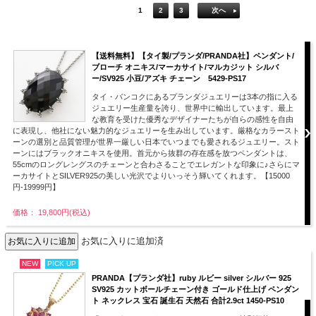
1
2
3
次へ
【送料無料】【タイ製/プランダ/PRANDA社】ペンダント/
ブローチ オニキス/マーカサイト/マルカジット シルバ
ー/SV925 小豆/アズキ チェーン 5429-PS17
タイ・バンコクにあるプランダジュエリーは3本の指に入る
ジュエリー生産量を誇り、世界中に輸出しています。最上
な教育を受けた優秀なデザイナーたちが自らの感性を自由
に表現し、他社にない魅力的なジュエリーを生み出しています。厳格なカラースト
ーンの選別と品質管理が世界一厳しい日本でいつまでも愛されるジュエリー。スト
ーンにはブラックオニキスを使用。首元から抜群の存在感を放つペンダントは、
55cmのロングレングスのチェーンと合わさることでエレガントな印象に♪さらにマ
ーカサイトとSILVER925の美しい光沢でよりいっそう輝いてくれます。【15000
円-19999円】
価格： 19,800円(税込)
お気に入りに追加済
NEW
PICK UP
PRANDA【プランダ社】ruby ルビー silver シルバー 925
SV925 カットボールチェーン付き ゴールド仕上げ ペンダン
ト ネックレス 宝石 誕生石 天然石 合計2.9ct 1450-PS10