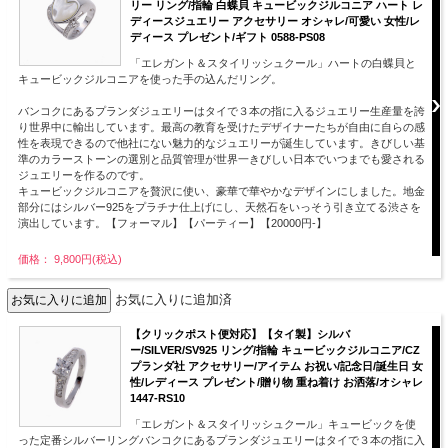
リー リング/指輪 白蝶貝 キュービックジルコニア ハート レ
ディースジュエリー アクセサリー オシャレ/可愛い 女性/レ
ディース プレゼント/ギフト 0588-PS08
「エレガント＆スタイリッシュクール」ハートの白蝶貝と
キュービックジルコニアを使った手の込んだリング。
バンコクにあるプランダジュエリーはタイで３本の指に入るジュエリー生産量を誇
り世界中に輸出しています。最高の教育を受けたデザイナーたちが自由に自らの感
性を表現できるので他社にない魅力的なジュエリーが誕生しています。きびしい基
準のカラーストーンの選別と品質管理が世界一きびしい日本でいつまでも愛される
ジュエリーを作るのです。
キュービックジルコニアを贅沢に使い、豪華で華やかなデザインにしました。地金
部分にはシルバー925をプラチナ仕上げにし、天然石をいっそう引き立てる渋さを
演出しています。【フォーマル】【パーティー】【20000円-】
価格： 9,800円(税込)
お気に入りに追加済
【クリックポスト便対応】【タイ製】シルバ
ー/SILVER/SV925 リング/指輪 キュービックジルコニア/CZ
プランダ社 アクセサリー/アイテム お祝い/記念日/誕生日 女
性/レディース プレゼント/贈り物 重ね着け お洒落/オシャレ
1447-RS10
「エレガント＆スタイリッシュクール」キュービックを使
った定番シルバーリングバンコクにあるプランダジュエリーはタイで３本の指に入