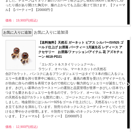
ました。チェーンはイタリア製のシルバーで長さは少し長めの50cmで首周りにゆ
ったり感があり開けた胸元や、服の上からでも上品に着けて頂けます。【フォーマ
ル】【パーティー】【20000円-】
価格： 19,900円(税込)
お気に入りに追加済
【送料無料】天然石 ガーネット ピアス シルバー/SV925 ゴ
ールド仕上げ お洒落 パーティー 1月誕生石 レディース ア
クセサリー お洒落/ファッション/アイテム 花 アズキチェ
ーン 4618-PD21
「エレガント＆スタイリッシュクール」
ラウンド、オーバル、マーキスカットの天然石
合計7カラット。バンコクにあるプランダジュエリーはタイで３本の指に入るジュ
エリー生産量を誇り世界中に輸出しています。最高の教育を受けたデザイナーたち
が自由に自らの感性を表現できるので他社にない魅力的なジュエリーが誕生してい
ます。きびしい基準のカラーストーンの選別と品質管理が世界一きびしい日本でい
つまでも愛されるジュエリーを作るのです。ラウンド、オーバル、マーキスカット
の天然石を合計7カラットも贅沢に使い、ゴージャスにクレオパトラ調デザインに
しました。地金部分にはシルバー925をゴールド仕上げにし、天然石をいっそう引
き立てる渋さを演出しています。別売りのネックレスとコーディネートしていただ
けると華やかさが倍増します。※別売りでお揃いのネックレスやイヤリングもござ
います。【フォーマル】【パーティー】【20000円-】
価格： 12,900円(税込)