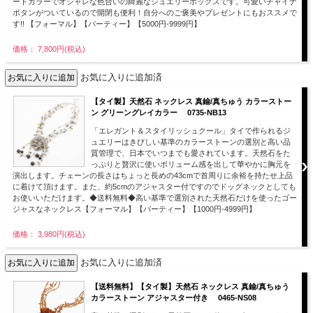
ートカラーでオシャレな色合いの綺麗なジュエリーボックスです。可愛いチャイナ
ボタンがついているので開閉も便利！自分へのご褒美やプレゼントにもおススメで
す!! 【フォーマル】【パーティー】【5000円-9999円】
価格： 7,800円(税込)
お気に入りに追加済
【タイ製】天然石 ネックレス 真鍮/真ちゅう カラーストー
ン グリーングレイカラー 0735-NB13
「エレガント＆スタイリッシュクール」タイで作られるジ
ュエリーはきびしい基準のカラーストーンの選別と高い品
質管理で、日本でいつまでも愛されています。天然石をた
っぷりと贅沢に使いボリューム感を出して華やかに胸元を
演出します。チェーンの長さはちょっと長めの43cmで首周りに余裕を持たせ上品
に着けて頂けます。また、約5cmのアジャスター付ですのでドッグネックとしても
お使いいただけます。◆送料無料◆高い基準で選別された天然石だけを使ったゴー
ジャスなネックレス【フォーマル】【パーティー】【1000円-4999円】
価格： 3,980円(税込)
お気に入りに追加済
【送料無料】【タイ製】天然石 ネックレス 真鍮/真ちゅう
カラーストーン アジャスター付き 0465-NS08