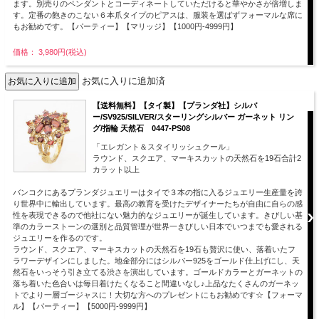
ます。別売りのペンダントとコーディネートしていただけると華やかさが倍増しま
す。定番の飽きのこない６本爪タイプのピアスは、服装を選ばずフォーマルな席に
もお勧めです。【パーティー】【マリッジ】【1000円-4999円】
価格： 3,980円(税込)
お気に入りに追加済
【送料無料】【タイ製】【プランダ社】シルバ
ー/SV925/SILVER/スターリングシルバー ガーネット リン
グ/指輪 天然石 0447-PS08
「エレガント＆スタイリッシュクール」
ラウンド、スクエア、マーキスカットの天然石を19石合計2
カラット以上
バンコクにあるプランダジュエリーはタイで３本の指に入るジュエリー生産量を誇
り世界中に輸出しています。最高の教育を受けたデザイナーたちが自由に自らの感
性を表現できるので他社にない魅力的なジュエリーが誕生しています。きびしい基
準のカラーストーンの選別と品質管理が世界一きびしい日本でいつまでも愛される
ジュエリーを作るのです。
ラウンド、スクエア、マーキスカットの天然石を19石も贅沢に使い、落着いたフ
ラワーデザインにしました。地金部分にはシルバー925をゴールド仕上げにし、天
然石をいっそう引き立てる渋さを演出しています。ゴールドカラーとガーネットの
落ち着いた色合いは毎日着けたくなること間違いなし♪上品なたくさんのガーネッ
トでより一層ゴージャスに！大切な方へのプレゼントにもお勧めです☆【フォーマ
ル】【パーティー】【5000円-9999円】