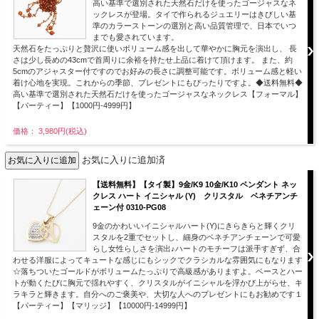
高い基準で選別された天然石だけを使ったゴージャスなネ
ックレスが登場。タイで作られるジュエリーはきびしい基
準のカラーストーンの選別と高い品質管理で、日本でいつ
までも愛されています。
天然石をたっぷりと贅沢に使いボリューム感を出して華やかに胸元を演出し、 長
さは少し長めの43cmで首周りに余裕を持たせ上品に着けて頂けます。 また、約
5cmのアジャスター付ですのでお好みの長さに調整可能です。ボリューム感と軽い
着け心地を実現。これからの季節、プレゼントにもぴったりですよ。◆送料無料◆
高い基準で選別された天然石だけを使ったゴージャスなネックレス【フォーマル】
【パーティー】【1000円-4999円】
価格： 3,980円(税込)
お気に入りに追加済
【送料無料】【タイ製】9金/K9 10金/K10 ペンダント ネッ
クレス ハート イニシャル (Y) クリスタル ベネチアンチ
ェーン付 0310-PG08
9金のかわいいイニシャルハート(Y)にきらきらと輝くクリ
スタルを2重でセットし、細身のベネチアンチェーンで可愛
らし女性らしさを演出♪ハートのモチーフは派手すぎず、合
わせる洋服によってキュートな感じにもシックでクラシカルな雰囲気にもなります
☆落ちついたゴールドがボリュームたっぷりで高級感がありますよ。ベースとハー
トが動くたびに胸元で揺れやすく、クリスタルがイニシャルを浮かび上がらせ、キ
ラキラと輝きます。自分へのご褒美や、大切な人へのプレゼントにもお勧めです１
【パーティー】【マリッジ】【10000円-14999円】