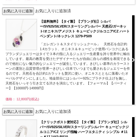
お気に入りに追加済
【送料無料】【タイ製】【プランダ社】シルバ
ー/SV925/SILVER/スターリングシルバー 天然石/ガーネッ
ト/オニキス/アメジスト キュービックジルコニア/CZ ハート
ペンダント/ネックレス 1279-PS09
「エレガント＆スタイリッシュクール」 天然石を合計約
1.4カラット、オニキス＆キュービック使用バンコクにある
プランダジュエリーはタイで３本の指に入るジュエリー生産量を誇り世界中に輸出
しています。最高の教育を受けたデザイナーたちが自由に自らの感性を表現できる
ので他社にない魅力的なジュエリーが誕生しています。きびしい基準のカラースト
ーンの選別と品質管理が世界一きびしい日本でいつまでも愛されるジュエリーを作
るのです。天然石を合計約1カラットも贅沢に使い、オニキスとともに落着いたオ
ーバルデザインにしました。地金部分にはシルバー925にプラチナ仕上げを施し、
天然石をいっそう引き立てる渋さを演出しています。【フォーマル】【パーティ
ー】【10000円-14999円】
価格： 12,800円(税込)
お気に入りに追加済
【クリックポスト便対応】【タイ製】【プランダ社】シル
バー/SV925/SILVER/スターリングシルバー キュービックジ
ルコニア/CZ リング/指輪 ハーフエタニティ シンプル ＃11
～＃17 1442-RS10