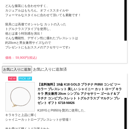
どんな服装にも合わせやすく、
カジュアルはもちろん、オフィススタイルや
フォーマルなスタイルに合わせて頂いても素敵です！
留具には高価でオシャレな カットの入った
トグルクラスプタイプを使用し、
他とは違う特別感を演出！
そんな機能性、デザイン性に優れたブレスレットは
約20cmと男女兼用サイズなので
プレゼントにもおススメのアクセサリーです♪
価格： 59,900円(税込)
お気に入りに追加済
NEW
PICK UP
【送料無料】18金 K18 GOLD プラチナ Pt950 コンビ ツー
カラー ブレスレット 美しい シャイニー カット ロープ キラ
キラ 男女兼用 20cm シンプル アクセサリー ゴールド＆プ
ラチナ コンビブレスレット トグルクラスプ マルテン プレ
ゼント ギフト 6718-NM26
K18YGとPt950を贅沢に使用した、
キラキラと上品に輝く
シャイニーカットロープブレスレットが登場！
光を受けて輝くよう計算された