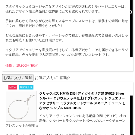
スタイリッシュ＆ゴージャスなデザインが定評のDIBI社のシルバージュエリーは、
優れたデザイン性と高品質が世界的にとても認められています。
手首に柔らかく沿いながら光り輝くスネークブレスレットは、素肌まで綺麗に魅せ
てくれ、着けるだけで華やかさがUP！
どんな服装にも合わせやすく、ベーシックで程よい存在感なので普段使いのおしゃ
れにも幅広くお使いいただけ頂けます。
イタリアでジュエリーを直接買い付けしている当店だからこそお届けできるオリジ
ナル商品。色々な場面で大活躍間違いなしのお洒落ブレスレットです。
価格： 19,900円(税込)
お気に入りに追加済
NEW
PICK UP
クリックポスト対応 DIBI ディビイタリア製 SV925 Silver
シルバー ロジウムメッキ仕上げ ブレスレット ジュエリー
アクセサリー ミラクルカットボール スネーク チェーン し
なやか シンプル 6401-DB25
イタリア・ヴィツェンツァにある老舗 DIBI（ディビ）社の
新作、シルバーミラクルカットボールのスネークチェーン
ブレスレットが登場☆