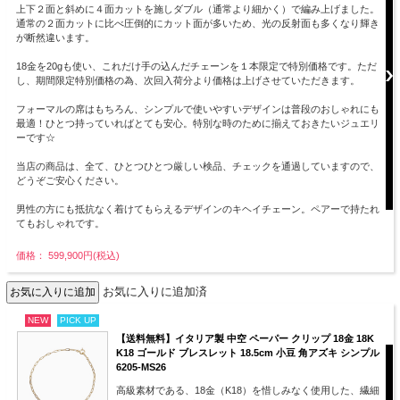
上下２面と斜めに４面カットを施しダブル（通常より細かく）で編み上げました。
通常の２面カットに比べ圧倒的にカット面が多いため、光の反射面も多くなり輝き
が断然違います。
18金を20gも使い、これだけ手の込んだチェーンを１本限定で特別価格です。ただ
し、期間限定特別価格の為、次回入荷分より価格は上げさせていただきます。
フォーマルの席はもちろん、シンプルで使いやすいデザインは普段のおしゃれにも
最適！ひとつ持っていればとても安心。特別な時のために揃えておきたいジュエリ
ーです☆
当店の商品は、全て、ひとつひとつ厳しい検品、チェックを通過していますので、
どうぞご安心ください。
男性の方にも抵抗なく着けてもらえるデザインのキヘイチェーン。ペアーで持たれ
てもおしゃれです。
価格： 599,900円(税込)
お気に入りに追加済
NEW
PICK UP
【送料無料】イタリア製 中空 ペーパー クリップ 18金 18K
K18 ゴールド ブレスレット 18.5cm 小豆 角アズキ シンプル
6205-MS26
高級素材である、18金（K18）を惜しみなく使用した、繊細