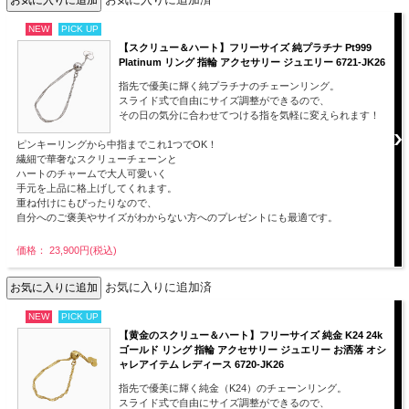
NEW
PICK UP
【スクリュー＆ハート】フリーサイズ 純プラチナ Pt999
Platinum リング 指輪 アクセサリー ジュエリー 6721-JK26
指先で優美に輝く純プラチナのチェーンリング。
スライド式で自由にサイズ調整ができるので、
その日の気分に合わせてつける指を気軽に変えられます！
ピンキーリングから中指までこれ1つでOK！
繊細で華奢なスクリューチェーンと
ハートのチャームで大人可愛いく
手元を上品に格上げしてくれます。
重ね付けにもぴったりなので、
自分へのご褒美やサイズがわからない方へのプレゼントにも最適です。
価格： 23,900円(税込)
お気に入りに追加済
NEW
PICK UP
【黄金のスクリュー＆ハート】フリーサイズ 純金 K24 24k
ゴールド リング 指輪 アクセサリー ジュエリー お洒落 オシ
ャレアイテム レディース 6720-JK26
指先で優美に輝く純金（K24）のチェーンリング。
スライド式で自由にサイズ調整ができるので、