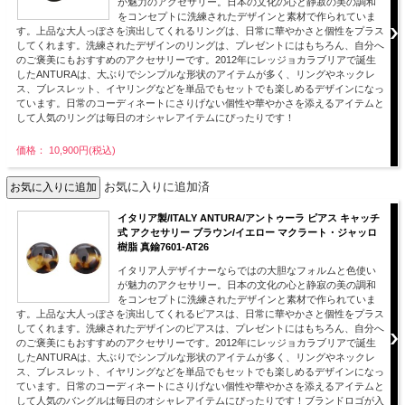
が魅力のアクセサリー。日本の文化の心と静寂の美の調和
をコンセプトに洗練されたデザインと素材で作られていま
す。上品な大人っぽさを演出してくれるリングは、日常に華やかさと個性をプラス
してくれます。洗練されたデザインのリングは、プレゼントにはもちろん、自分へ
のご褒美にもおすすめのアクセサリーです。2012年にレッジョカラブリアで誕生
したANTURAは、大ぶりでシンプルな形状のアイテムが多く、リングやネックレ
ス、ブレスレット、イヤリングなどを単品でもセットでも楽しめるデザインになっ
ています。日常のコーディネートにさりげない個性や華やかさを添えるアイテムと
して人気のリングは毎日のオシャレアイテムにぴったりです！
価格： 10,900円(税込)
お気に入りに追加済
イタリア製/ITALY ANTURA/アントゥーラ ピアス キャッチ
式 アクセサリー ブラウン/イエロー マクラート・ジャッロ
樹脂 真鍮7601-AT26
イタリア人デザイナーならではの大胆なフォルムと色使い
が魅力のアクセサリー。日本の文化の心と静寂の美の調和
をコンセプトに洗練されたデザインと素材で作られていま
す。上品な大人っぽさを演出してくれるピアスは、日常に華やかさと個性をプラス
してくれます。洗練されたデザインのピアスは、プレゼントにはもちろん、自分へ
のご褒美にもおすすめのアクセサリーです。2012年にレッジョカラブリアで誕生
したANTURAは、大ぶりでシンプルな形状のアイテムが多く、リングやネックレ
ス、ブレスレット、イヤリングなどを単品でもセットでも楽しめるデザインになっ
ています。日常のコーディネートにさりげない個性や華やかさを添えるアイテムと
して人気のバングルは毎日のオシャレアイテムにぴったりです！ブランドロゴが入