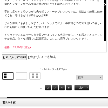
スタイリッシュ＆ゴージャスなデザインが定評のDIBI社のシルバージュエリーは、
優れたデザイン性と高品質が世界的にとても認められています。
手首に柔らかく沿いながら光り輝くスネークブレスレットは、素肌まで綺麗に魅せ
てくれ、着けるだけで華やかさがUP！
どんな服装にも合わせやすく、ベーシックで程よい存在感なので普段使いのおしゃ
れにも幅広くお使いいただけ頂けます。
イタリアでジュエリーを直接買い付けしている当店だからこそお届けできるオリジ
ナル商品。色々な場面で大活躍間違いなしのお洒落ブレスレットです。
価格： 15,900円(税込)
お気に入りに追加済
1 / 14ページ
（全278件）
1
2
3
4
5
次へ
商品検索