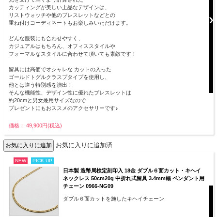
カッティングが美しい上品なデザインは、
リストウォッチや他のブレスレットなどとの
重ね付けコーディネートもお楽しみいただけます。
どんな服装にも合わせやすく、
カジュアルはもちろん、オフィススタイルや
フォーマルなスタイルに合わせて頂いても素敵です！
留具には高価でオシャレな カットの入った
ゴールドトグルクラスプタイプを使用し、
他とは違う特別感を演出！
そんな機能性、デザイン性に優れたブレスレットは
約20cmと男女兼用サイズなので
プレゼントにもおススメのアクセサリーです♪
価格： 49,900円(税込)
お気に入りに追加済
NEW
PICK UP
日本製 造幣局検定刻印入 18金 ダブル６面カット・キヘイ
ネックレス 50cm20g 中折れ式留具 3.4mm幅 ペンダント用
チェーン 0966-NG09
ダブル６面カットを施したキヘイチェーン