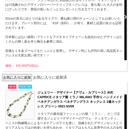
シンプルなのに気品あふれるネックレス。イタリアならで
はの洗練されたデザインのペーパークリップネックレスは、落ち着いた大人の女性
にぴったりです。普段の装いをぐっとエレガントに引き立ててくれます。
42cmの首元にゆとりのあるサイズで、重ね着け用のチェーンとしてもお使いいた
だけます。プレート部分には、「K18（刻印）」が有り、素材と品質の良さも証明
されています。
日本製にはない細長いフラットなアズキタイプチェーンを組合わせたデザインはた
くさんの輝く面を作り胸元を豪華に演出。
高価な１８金ゴールドをたっぷりと使用し、デザイン性にも評判の高い高品質ネッ
クレスが大変お買い得です！！
価格： 429,900円(税込)
お気に入りに追加済
NEW
PICK UP
ジュエリー・デザイナー【アヴェ・カプリース】AVE
CAPRICE イタリア製 ミラノ MILANO 手作り ハンドメイド
ベネチアンガラス ベネチアングラス ネックレス 2連ネック
レス グリーン 0921-NV09
イタリアの最先端ファッションの都「ミラノ」。そこで活
躍するジュエリーデザイナーのアヴェ・テッタマンティ。
ベニスの熟練職人によるベネチアンガラスを使い、洗練されたデザインセンスとイ
タリア人ならではの色使いを持ち合わせ、イタリアはもちろん世界中の大人の女性