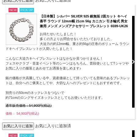
お気に入りに追加済
NEW
PICK UP
【日本製】シルバー SILVER 925 銀無垢 2面カット キヘイ
喜平 ラウンド 12mm幅 21cm 56g カニカン 引き輪式 男女
兼用 メンズ メンズアクセサリー ブレスレット 6599-UK26
お待たせいたしました！
多くの方よりお問合せをいただいておりました、
大迫力の約12mm幅、重さ約56gの圧巻のボリューム ラウン
ドキヘイブレスレットが入荷いたしました！
こんなに大迫力キヘイブレスレットはなかなか見つかりません！
フェスやクラブ・音楽イベント等のシーンはもちろん、普段使いとしてTシャツや
お気に入りの服装とあわせてお洒落を楽しめます♪
銀の価格が大高騰している中、資産価値として持っていても意味のあるブレスレッ
トは、自分へのご褒美としてや、大切な人へのプレゼントにもおすすめです。
別売りの50cmのネックレスをつないで
約71cmのロングサイズネックレスとしてもお使いいただけます。
通常販売価格：54,900円(税込)
価格： 54,900円(税込)
お気に入りに追加済
NEW
PICK UP