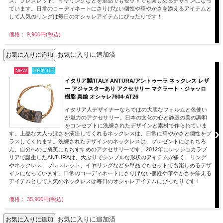
ス、ブレスレット、イヤリングなどを単品でもセットでも楽しめるデザインになっ
ています。日常のコーディネートにさりげない個性や華やかさを添えるアイテムと
して人気のリングは毎日のオシャレアイテムにぴったりです！
価格： 9,900円(税込)
お気に入りに追加済
NEW
PICK UP
イタリア製/ITALY ANTURA/アントゥーラ ネックレス レザ
ー アジャスターあり アクセサリー マクラート・ジャッロ
樹脂 真鍮 オシャレ7604-AT26
イタリア人デザイナーならではの大胆なフォルムと色使い
が魅力のアクセサリー。日本の文化の心と静寂の美の調和
をコンセプトに洗練されたデザインと素材で作られていま
す。上品な大人っぽさを演出してくれるネックレスは、日常に華やかさと個性をプ
ラスしてくれます。洗練されたデザインのネックレスは、プレゼントにはもちろ
ん、自分へのご褒美にもおすすめのアクセサリーです。2012年にレッジョカラブ
リアで誕生したANTURAは、大ぶりでシンプルな形状のアイテムが多く、リング
やネックレス、ブレスレット、イヤリングなどを単品でもセットでも楽しめるデザ
インになっています。日常のコーディネートにさりげない個性や華やかさを添える
アイテムとして人気のネックレスは毎日のオシャレアイテムにぴったりです！
価格： 35,900円(税込)
お気に入りに追加済