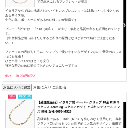
で気品あふれるブレスレットが登場！
イタリアならではの洗練されたハイセンスブレスレットは18.5cmと少しゆとりの
あるサイズ感。
中空の為、ボリュームがあるのに軽いのが特徴です。
プレート部分には、「K18（刻印）」が有り、素材と品質の良さも証明されていま
す。
（中空製品は引っ掛けたりすると不良の原因となりますので特にご注意くださ
い。）
フォーマルの席はもちろん、シンプルで使いやすいなデザインなので普段のおしゃ
れにも最適！
ひとつ持っていればとても安心。
特別な時のために揃えておきたいジュエリーです☆
価格： 49,900円(税込)
お気に入りに追加済
NEW
PICK UP
【受注生産品】イタリア製 ペーパー クリップ 18金 K18 ネ
ックレス 42cm 8g スクエアカット アズキ レディース メン
ズ 男性 女性 6655-MS26
高級素材である、18金（K18）を惜しみなく使用した、有名
ブランドC社が火をつけた世界的に人気のデザイン。繊細で