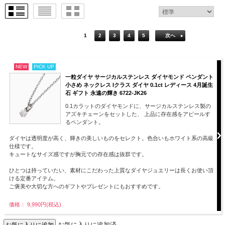
1
2
3
4
5
次へ
NEW
PICK UP
一粒ダイヤ サージカルステンレス ダイヤモンド ペンダント
小さめ ネックレス Iクラス ダイヤ 0.1ct レディース 4月誕生
石 ギフト 永遠の輝き 6722-JK26
0.1カラットのダイヤモンドに、サージカルステンレス製の
アズキチェーンをセットした、 上品に存在感をアピールす
るペンダント。
ダイヤは透明度が高く、輝きの美しいものをセレクト。色合いもホワイト系の高級
仕様です。
キュートなサイズ感ですが胸元での存在感は抜群です。
ひとつは持っていたい、素材にこだわった上質なダイヤジュエリーは長くお使い頂
ける定番アイテム。
ご褒美や大切な方へのギフトやプレゼントにもおすすめです。
価格： 9,990円(税込)
お気に入りに追加済