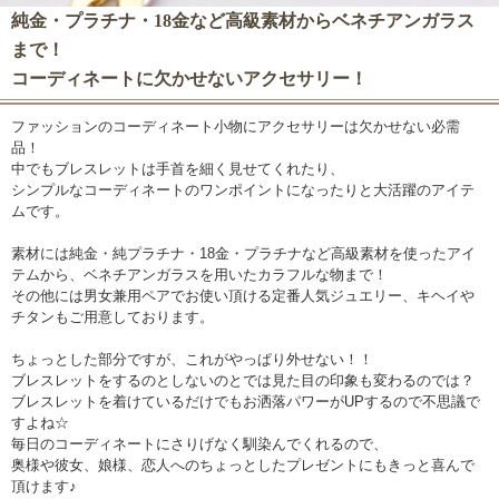
純金・プラチナ・18金など高級素材からベネチアンガラス
まで！
コーディネートに欠かせないアクセサリー！
ファッションのコーディネート小物にアクセサリーは欠かせない必需
品！
中でもブレスレットは手首を細く見せてくれたり、
シンプルなコーディネートのワンポイントになったりと大活躍のアイテ
ムです。
素材には純金・純プラチナ・18金・プラチナなど高級素材を使ったアイ
テムから、ベネチアンガラスを用いたカラフルな物まで！
その他には男女兼用ペアでお使い頂ける定番人気ジュエリー、キヘイや
チタンもご用意しております。
ちょっとした部分ですが、これがやっぱり外せない！！
ブレスレットをするのとしないのとでは見た目の印象も変わるのでは？
ブレスレットを着けているだけでもお洒落パワーがUPするので不思議で
すよね☆
毎日のコーディネートにさりげなく馴染んでくれるので、
奥様や彼女、娘様、恋人へのちょっとしたプレゼントにもきっと喜んで
頂けます♪