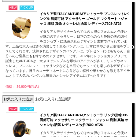
NEW
PICK UP
イタリア製/ITALY ANTURA/アントゥーラ ブレスレット/バ
ングル 調節可能 アクセサリー ゴールド マクラート・ジャ
ッロ 樹脂 真鍮 オシャレ/お洒落 レディース7603-AT26
イタリア人デザイナーならではの大胆なフォルムと色使い
が魅力のアクセサリー。日本の文化の心と静寂の美の調和
をコンセプトに洗練されたデザインと素材で作られていま
す。上品な大人っぽさを演出してくれるバングルは、日常に華やかさと個性をプラ
スしてくれます。洗練されたデザインのバングルは、プレゼントにはもちろん、自
分へのご褒美にもおすすめのアクセサリーです。2012年にレッジョカラブリアで
誕生したANTURAは、大ぶりでシンプルな形状のアイテムが多く、リングやネッ
クレス、ブレスレット、イヤリングなどを単品でもセットでも楽しめるデザインに
なっています。日常のコーディネートにさりげない個性や華やかさを添えるアイテ
ムとして人気のバングルは毎日のオシャレアイテムにぴったりです！
価格： 39,900円(税込)
お気に入りに追加済
NEW
PICK UP
イタリア製/ITALY ANTURA/アントゥーラ リング/指輪 #15
調節可能 アクセサリー マクラート・ジャッロ 樹脂 真鍮 オ
シャレ/お洒落 レディース/女性7602-AT26
イタリア人デザイナーならではの大胆なフォルムと色使い