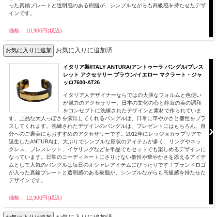
った真鍮プレートと透明感のある樹脂が、シンプルながらも高級感を持たせたデザ
インです。
価格： 10,900円(税込)
お気に入りに追加済
イタリア製/ITALY ANTURA/アントゥーラ バングル/ブレス
レット アクセサリー ブラウン/イエロー マクラート・ジャ
ッロ7600-AT26
イタリア人デザイナーならではの大胆なフォルムと色使い
が魅力のアクセサリー。日本の文化の心と静寂の美の調和
をコンセプトに洗練されたデザインと素材で作られていま
す。上品な大人っぽさを演出してくれるバングルは、日常に華やかさと個性をプラ
スしてくれます。洗練されたデザインのバングルは、プレゼントにはもちろん、自
分へのご褒美にもおすすめのアクセサリーです。2012年にレッジョカラブリアで
誕生したANTURAは、大ぶりでシンプルな形状のアイテムが多く、リングやネッ
クレス、ブレスレット、イヤリングなどを単品でもセットでも楽しめるデザインに
なっています。日常のコーディネートにさりげない個性や華やかさを添えるアイテ
ムとして人気のバングルは毎日のオシャレアイテムにぴったりです！ブランドロゴ
が入った真鍮プレートと透明感のある樹脂が、シンプルながらも高級感を持たせた
デザインです。
価格： 12,900円(税込)