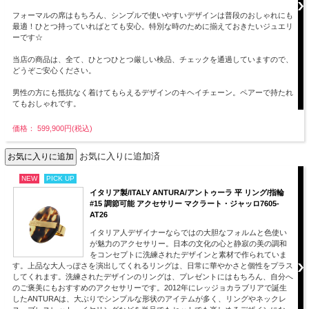
フォーマルの席はもちろん、シンプルで使いやすいデザインは普段のおしゃれにも
最適！ひとつ持っていればとても安心。特別な時のために揃えておきたいジュエリ
ーです☆
当店の商品は、全て、ひとつひとつ厳しい検品、チェックを通過していますので、
どうぞご安心ください。
男性の方にも抵抗なく着けてもらえるデザインのキヘイチェーン。ペアーで持たれ
てもおしゃれです。
価格： 599,900円(税込)
お気に入りに追加済
NEW
PICK UP
イタリア製/ITALY ANTURA/アントゥーラ 平 リング/指輪
#15 調節可能 アクセサリー マクラート・ジャッロ7605-
AT26
イタリア人デザイナーならではの大胆なフォルムと色使い
が魅力のアクセサリー。日本の文化の心と静寂の美の調和
をコンセプトに洗練されたデザインと素材で作られていま
す。上品な大人っぽさを演出してくれるリングは、日常に華やかさと個性をプラス
してくれます。洗練されたデザインのリングは、プレゼントにはもちろん、自分へ
のご褒美にもおすすめのアクセサリーです。2012年にレッジョカラブリアで誕生
したANTURAは、大ぶりでシンプルな形状のアイテムが多く、リングやネックレ