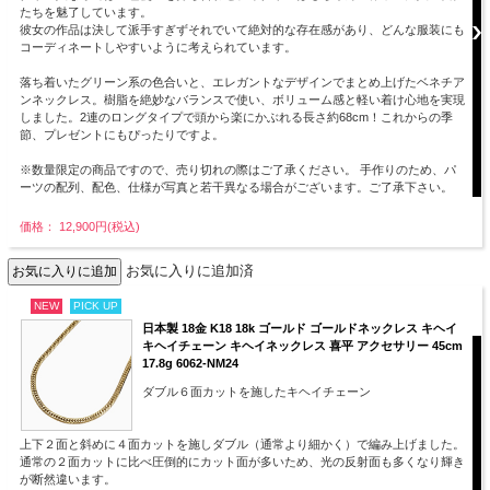
たちを魅了しています。
彼女の作品は決して派手すぎずそれでいて絶対的な存在感があり、どんな服装にも
コーディネートしやすいように考えられています。
落ち着いたグリーン系の色合いと、エレガントなデザインでまとめ上げたベネチア
ンネックレス。樹脂を絶妙なバランスで使い、ボリューム感と軽い着け心地を実現
しました。2連のロングタイプで頭から楽にかぶれる長さ約68cm！これからの季
節、プレゼントにもぴったりですよ。
※数量限定の商品ですので、売り切れの際はご了承ください。 手作りのため、パ
ーツの配列、配色、仕様が写真と若干異なる場合がございます。ご了承下さい。
価格： 12,900円(税込)
お気に入りに追加済
NEW
PICK UP
日本製 18金 K18 18k ゴールド ゴールドネックレス キヘイ
キヘイチェーン キヘイネックレス 喜平 アクセサリー 45cm
17.8g 6062-NM24
ダブル６面カットを施したキヘイチェーン
上下２面と斜めに４面カットを施しダブル（通常より細かく）で編み上げました。
通常の２面カットに比べ圧倒的にカット面が多いため、光の反射面も多くなり輝き
が断然違います。