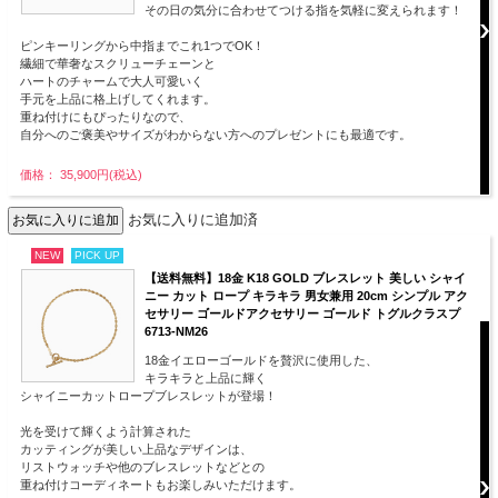
その日の気分に合わせてつける指を気軽に変えられます！
ピンキーリングから中指までこれ1つでOK！
繊細で華奢なスクリューチェーンと
ハートのチャームで大人可愛いく
手元を上品に格上げしてくれます。
重ね付けにもぴったりなので、
自分へのご褒美やサイズがわからない方へのプレゼントにも最適です。
価格： 35,900円(税込)
お気に入りに追加済
NEW
PICK UP
【送料無料】18金 K18 GOLD ブレスレット 美しい シャイ
ニー カット ロープ キラキラ 男女兼用 20cm シンプル アク
セサリー ゴールドアクセサリー ゴールド トグルクラスプ
6713-NM26
18金イエローゴールドを贅沢に使用した、
キラキラと上品に輝く
シャイニーカットロープブレスレットが登場！
光を受けて輝くよう計算された
カッティングが美しい上品なデザインは、
リストウォッチや他のブレスレットなどとの
重ね付けコーディネートもお楽しみいただけます。