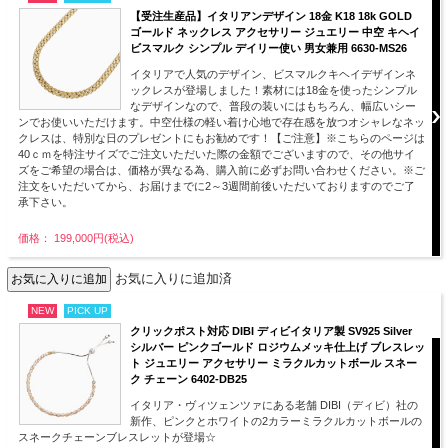
【受注生産品】イタリアンデザイン 18金 K18 18k GOLD
ゴールド ネックレス アクセサリー ジュエリー 中空 キヘイ
ビスマルク シンプル デイリー使い 男女兼用 6630-MS26
イタリアで人気のデザイン、ビスマルクキヘイデザインネ
ックレスが登場しました！素材には18金を使ったシンプル
なデザインなので、普段の装いにはもちろん、幅広いシー
ンでお使いいただけます。中空仕様の軽い着け心地で存在感を放つオシャレなネッ
クレスは、特別な日のプレゼントにもお勧めです！【ご注意】※こちらのページは
40ｃｍを特注サイズでご注文いただいた際の金額でございますので、その他サイ
ズをご希望の場合は、価格が異なる為、購入前に必ずお問い合わせください。※ご
注文をいただいてから、お届けまでに2～3週間前後いただいておりますのでご了
承下さい。
価格： 199,000円(税込)
お気に入りに追加済
NEW
PICK UP
クリックポスト対応 DIBI ディビイタリア製 SV925 Silver
シルバー ピンクゴールド ロジウムメッキ仕上げ ブレスレッ
ト ジュエリー アクセサリー ミラクルカットボール スネー
ク チェーン 6402-DB25
イタリア・ヴィツェンツァにある老舗 DIBI（ディビ）社の
新作、ピンクとホワイトの2カラーミラクルカットボールの
スネークチェーンブレスレットが登場☆