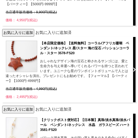
【パーティー】【5000円-9999円】
当店通常販売価格：9,900円(税込)
価格： 4,950円(税込)
お気に入りに追加済
【本店限定価格】【送料無料】コーラル/アフリカ珊瑚 ペ
ンダント/ネックレス 星/スター 海の宝石 パッションコーラ
ル・スター 3578-FS20
おしゃれなデザイン海の宝石と称されるサンゴには、愛と
生命力を与え幸運へ導いてくれるパワーを持つと言われて
います。ユニークな星のワンポイントボリュームで人とは
違ったオシャレを演出。プレゼントにもお勧めです。【フォーマル】【パーティ
ー】【1000円-4999円】
当店通常販売価格：4,990円(税込)
価格： 2,495円(税込)
お気に入りに追加済
【クリックポスト便対応】【日本製】真珠/淡水真珠/淡水パ
ール ペンダント/ネックレス 水晶 ガラスビーズ ハート
3581-FS20
バロック湖水真珠。その深い落ち着きのある色合いは古く