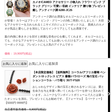
カメオ/CAMEO アクセサリー 小物入れ フラワー ピンク ブ
ラック グリーン 可愛い 収納 インテリア 贈り物 プレゼント
癒し アンティーク調 6280-JC25
アンティーク調のお洒落なオルゴールジュエリーボックス
が登場！ カラーはブラック・ピンク・グリーンの3色ご用意いたしました！ 大切
なアクセサリーを入れられるミニサイズのジュエリーボックスは、 貴婦人のカメ
オが気品と愛らしさを演出しておりインテリアとしてもお洒落です。
蓋の内側に巻きネジを回すと綺麗な音色が心を癒してくれます。 オルゴールとし
ても、小さなアクセサリー入れとしてもお使いいただけるアンティーク調のジュエ
リーボックスは、プレゼントにも人気のアイテムです☆
価格： 19,900円(税込)
お気に入りに追加済
【本店限定価格】【送料無料】コーラル/アフリカ珊瑚 ペン
ダント/ネックレス ピアス 薔薇/バラ/ローズ 海の宝石 パッ
ションコーラル・バラ彫り 3577-FS20
おしゃれなデザイン海の宝石と称されるサンゴには、愛と
生命力を与え幸運へ導いてくれるパワーを持つと言われて
います。ユニークなワンポイントボリュームで人とは違っ
たオシャレを演出。プレゼントにもお勧めです。【フォーマル】【パーティー】
【5000円-9999円】
当店通常販売価格：8,900円(税込)