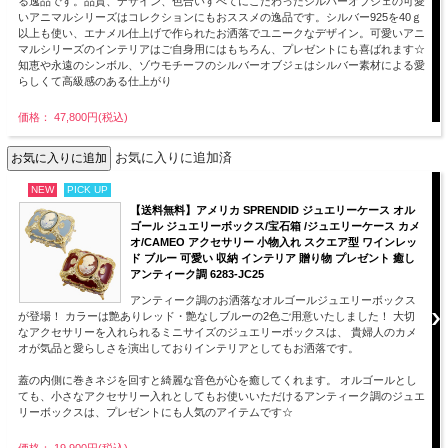
る逸品です。品質、デザイン、色合いすべてにこだわったシルバーオブジェの可愛
いアニマルシリーズはコレクションにもおススメの逸品です。シルバー925を40ｇ
以上も使い、エナメル仕上げで作られたお洒落でユニークなデザイン。可愛いアニ
マルシリーズのインテリアはご自身用にはもちろん、プレゼントにも喜ばれます☆
知恵や永遠のシンボル、ゾウモチーフのシルバーオブジェはシルバー素材による愛
らしくて高級感のある仕上がり
価格： 47,800円(税込)
お気に入りに追加済
NEW
PICK UP
【送料無料】アメリカ SPRENDID ジュエリーケース オル
ゴール ジュエリーボックス/宝石箱 /ジュエリーケース カメ
オ/CAMEO アクセサリー 小物入れ スクエア型 ワインレッ
ド ブルー 可愛い 収納 インテリア 贈り物 プレゼント 癒し
アンティーク調 6283-JC25
アンティーク調のお洒落なオルゴールジュエリーボックス
が登場！ カラーは艶ありレッド・艶なしブルーの2色ご用意いたしました！ 大切
なアクセサリーを入れられるミニサイズのジュエリーボックスは、 貴婦人のカメ
オが気品と愛らしさを演出しておりインテリアとしてもお洒落です。
蓋の内側に巻きネジを回すと綺麗な音色が心を癒してくれます。 オルゴールとし
ても、小さなアクセサリー入れとしてもお使いいただけるアンティーク調のジュエ
リーボックスは、プレゼントにも人気のアイテムです☆
価格： 19,900円(税込)