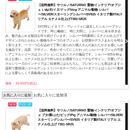
【送料無料】サツルノ/SATURNO 置物/インテリア/オブジ
ェ いぬ/犬/イヌ/ドッグ/dog アニマル/動物 シルバ
ー/SILVER/スターリングシルバー/SV925 イタリア製/ITALY
リアル エナメル仕上げ7360-SR25
1973年にイタリア・アレッツォに誕生したシルバーブラン
ドです。時に繊細に、時に大胆に、シルバーに命を吹き込
み、魅力あふれる製品を作り続けています。シルバー925素材にエナメル仕上げで
デザインされたかわいい動物モチーフのオブジェが、お部屋やデスクまわりを明る
く彩ります。一つ一つ心を込めて丁寧に造られた職人さんのあたたかさを感じられ
る逸品です。品質、デザイン、色合いすべてにこだわったシルバーオブジェの可愛
いアニマルシリーズはコレクションにもおススメの逸品です。シルバー925を80ｇ
以上も使い、エナメル仕上げで作られたお洒落でユニークなデザイン。可愛いアニ
マルシリーズのインテリアはご自身用にはもちろん、プレゼントにも喜ばれます☆
温和で愛情深いゴールデンレトリバーモチーフのシルバーオブジェはシルバー素材
による愛らしくて高級感のある仕上がり
価格： 69,800円(税込)
お気に入りに追加済
NEW
PICK UP
【送料無料】サツルノ/SATURNO 置物/インテリア/オブジ
ェ ブタ/豚/ぶた/ピッグ/Pig アニマル/動物 シルバー/SILVER/
スターリングシルバー/SV925 イタリア製/ITALY リアル エ
ナメル仕上げ 7361-SR25