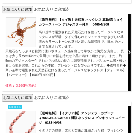
お気に入りに追加済
【送料無料】【タイ製】天然石 ネックレス 真鍮/真ちゅう
カラーストーン アジャスター付き 0465-NS08
高い基準で選別された天然石だけを使ったゴージャスなネ
ックレスが登場。タイで作られるジュエリーはきびしい基
準のカラーストーンの選別と高い品質管理で、日本でいつ
までも愛されています。
天然石をたっぷりと贅沢に使いボリューム感を出して華やかに胸元を演出し、 長
さは少し長めの43cmで首周りに余裕を持たせ上品に着けて頂けます。 また、約
5cmのアジャスター付ですのでお好みの長さに調整可能です。ボリューム感と軽い
着け心地を実現。これからの季節、プレゼントにもぴったりですよ。◆送料無料◆
高い基準で選別された天然石だけを使ったゴージャスなネックレス【フォーマル】
【パーティー】【1000円-4999円】
価格： 3,980円(税込)
お気に入りに追加済
PICK UP
【送料無料】【イタリア製】アンジェラ・カプーテ
ィ/ANGELA CAPUTI 樹脂 ネックレス ピンキッシュスイー
ツ 0183-NV08
イタリアの歴史、文化と芸術が凝縮された都「フィレンツ