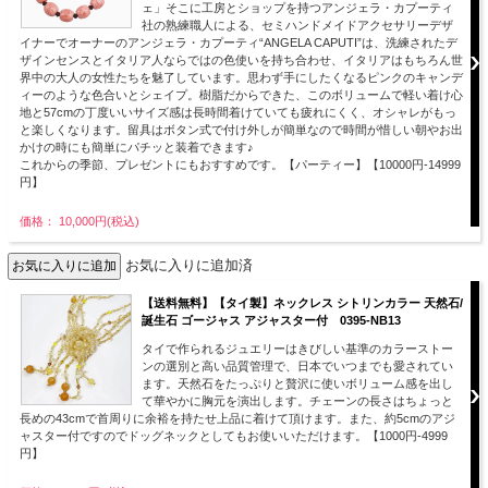
ェ」そこに工房とショップを持つアンジェラ・カプーティ
社の熟練職人による、セミハンドメイドアクセサリーデザ
イナーでオーナーのアンジェラ・カプーティ“ANGELA CAPUTI”は、洗練されたデ
ザインセンスとイタリア人ならではの色使いを持ち合わせ、イタリアはもちろん世
界中の大人の女性たちを魅了しています。思わず手にしたくなるピンクのキャンデ
ィーのような色合いとシェイプ。樹脂だからできた、このボリュームで軽い着け心
地と57cmの丁度いいサイズ感は長時間着けていても疲れにくく、オシャレがもっ
と楽しくなります。留具はボタン式で付け外しが簡単なので時間が惜しい朝やお出
かけの時にも簡単にパチッと装着できます♪
これからの季節、プレゼントにもおすすめです。【パーティー】【10000円-14999
円】
価格： 10,000円(税込)
お気に入りに追加済
【送料無料】【タイ製】ネックレス シトリンカラー 天然石/
誕生石 ゴージャス アジャスター付 0395-NB13
タイで作られるジュエリーはきびしい基準のカラーストー
ンの選別と高い品質管理で、日本でいつまでも愛されてい
ます。天然石をたっぷりと贅沢に使いボリューム感を出し
て華やかに胸元を演出します。チェーンの長さはちょっと
長めの43cmで首周りに余裕を持たせ上品に着けて頂けます。また、約5cmのアジ
ャスター付ですのでドッグネックとしてもお使いいただけます。【1000円-4999
円】