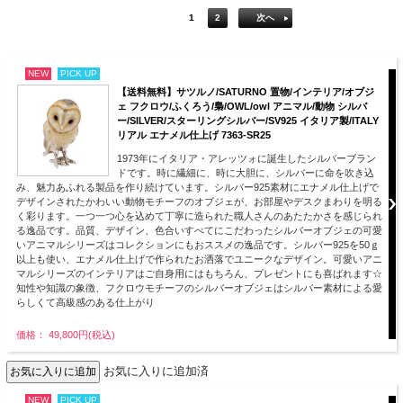
1
2
次へ
NEW
PICK UP
【送料無料】サツルノ/SATURNO 置物/インテリア/オブジ
ェ フクロウ/ふくろう/梟/OWL/owl アニマル/動物 シルバ
ー/SILVER/スターリングシルバー/SV925 イタリア製/ITALY
リアル エナメル仕上げ 7363-SR25
1973年にイタリア・アレッツォに誕生したシルバーブラン
ドです。時に繊細に、時に大胆に、シルバーに命を吹き込
み、魅力あふれる製品を作り続けています。シルバー925素材にエナメル仕上げで
デザインされたかわいい動物モチーフのオブジェが、お部屋やデスクまわりを明る
く彩ります。一つ一つ心を込めて丁寧に造られた職人さんのあたたかさを感じられ
る逸品です。品質、デザイン、色合いすべてにこだわったシルバーオブジェの可愛
いアニマルシリーズはコレクションにもおススメの逸品です。シルバー925を50ｇ
以上も使い、エナメル仕上げで作られたお洒落でユニークなデザイン。可愛いアニ
マルシリーズのインテリアはご自身用にはもちろん、プレゼントにも喜ばれます☆
知性や知識の象徴、フクロウモチーフのシルバーオブジェはシルバー素材による愛
らしくて高級感のある仕上がり
価格： 49,800円(税込)
お気に入りに追加済
NEW
PICK UP