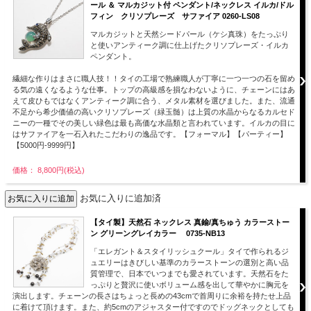
ール ＆ マルカジット付 ペンダント/ネックレス イルカ/ドル
フィン クリソプレーズ サファイア 0260-LS08
マルカジットと天然シードパール（ケシ真珠）をたっぷり
と使いアンティーク調に仕上げたクリソプレーズ・イルカ
ペンダント。
繊細な作りはまさに職人技！！タイの工場で熟練職人が丁寧に一つ一つの石を留め
る気の遠くなるような仕事。トップの高級感を損なわないように、チェーンにはあ
えて皮ひもではなくアンティーク調に合う、メタル素材を選びました。また、流通
不足から希少価値の高いクリソプレーズ（緑玉髄）は上質の水晶からなるカルセド
ニーの一種でその美しい緑色は最も高価な水晶類と言われています。イルカの目に
はサファイアを一石入れたこだわりの逸品です。【フォーマル】【パーティー】
【5000円-9999円】
価格： 8,800円(税込)
お気に入りに追加済
【タイ製】天然石 ネックレス 真鍮/真ちゅう カラーストー
ン グリーングレイカラー 0735-NB13
「エレガント＆スタイリッシュクール」タイで作られるジ
ュエリーはきびしい基準のカラーストーンの選別と高い品
質管理で、日本でいつまでも愛されています。天然石をた
っぷりと贅沢に使いボリューム感を出して華やかに胸元を
演出します。チェーンの長さはちょっと長めの43cmで首周りに余裕を持たせ上品
に着けて頂けます。また、約5cmのアジャスター付ですのでドッグネックとしても