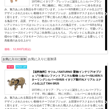
1973年にイタリア・アレッツォに誕生したシルバーブラン
ドです。時に繊細に、時に大胆に、シルバーに命を吹き込
み、魅力あふれる製品を作り続けています。シルバー925素材にエナメル仕上げで
デザインされたかわいい動物モチーフのオブジェが、お部屋やデスクまわりを明る
く彩ります。一つ一つ心を込めて丁寧に造られた職人さんのあたたかさを感じられ
る逸品です。品質、デザイン、色合いすべてにこだわったシルバーオブジェの可愛
いアニマルシリーズはコレクションにもおススメの逸品です。シルバー925を50ｇ
以上も使い、エナメル仕上げで作られたお洒落でユニークなデザイン。可愛いアニ
マルシリーズのインテリアはご自身用にはもちろん、プレゼントにも喜ばれます☆
穏やかで優しいブタモチーフのシルバーオブジェはシルバー素材による愛らしくて
高級感のある仕上がり
価格： 52,800円(税込)
お気に入りに追加済
NEW
PICK UP
【送料無料】サツルノ/SATURNO 置物/インテリア/オブジ
ェ ゾウ/像/エレファント アニマル/動物 シルバー/SILVER/ス
ターリングシルバー/SV925 イタリア製/ITALY リアル エナ
メル仕上げ 7364-SR25
1973年にイタリア・アレッツォに誕生したシルバーブラン
ドです。時に繊細に、時に大胆に、シルバーに命を吹き込
み、魅力あふれる製品を作り続けています。シルバー925素材にエナメル仕上げで
デザインされたかわいい動物モチーフのオブジェが、お部屋やデスクまわりを明る
く彩ります。一つ一つ心を込めて丁寧に造られた職人さんのあたたかさを感じられ