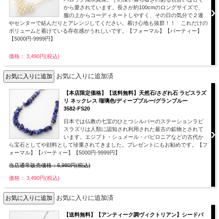
から愛されています。長さが約100cmのロングサイズで、
服の上からコーディネートしやすく、その日の気分で２連
やセンターで結んだりとアレンジしてください。着け心地も抜群！！ これだけの
ボリュームと着けている存在感がうれしいです。【フォーマル】【パーティー】
【5000円-9999円】
価格： 3,490円(税込)
お気に入りに追加済
【本店限定価格】【送料無料】天然石/さざれ石 ラピスラズ
リ ネックレス 瑠璃色/ディープブルー/グランブルー
3582-FS20
日本では仏教の七宝のひとつシルバーのステーションラピ
スラズリは人類に認知され利用された最古の鉱物とされて
います。エジプト・シュメール・バビロニアなどの古代か
ら宝石としてや顔料として珍重されてきました。プレゼントにもお勧めです。【フ
ォーマル】【パーティー】【5000円-9999円】
当店通常販売価格：6,980円(税込)
価格： 3,490円(税込)
お気に入りに追加済
【送料無料】【アンティーク調ヴィクトリアン】シードパ