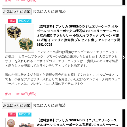
お気に入りに追加済
NEW
PICK UP
【送料無料】アメリカ SPRENDID ジュエリーケース オル
ゴール ジュエリーボックス/宝石箱 /ジュエリーケース カメ
オ/CAMEO アクセサリー 小物入れ ブラック グリーン 可愛
い 収納 インテリア 贈り物 プレゼント 癒し アンティーク調
6281-JC25
アンティーク調のお洒落なオルゴールジュエリーボックス
が登場！ カラーはブラック・グリーンの2色ご用意いたしました！ 大切なアクセ
サリーを入れられるミニサイズのジュエリーボックスは、 貴婦人のカメオが気品
と愛らしさを演出しておりインテリアとしてもお洒落です。
蓋の内側に巻きネジを回すと綺麗な音色が心を癒してくれます。 オルゴールとし
ても、小さなアクセサリー入れとしてもお使いいただけるアンティーク調のジュエ
リーボックスは、プレゼントにも人気のアイテムです☆
価格： 19,900円(税込)
お気に入りに追加済
NEW
PICK UP
【送料無料】アメリカ SPRENDID ミニジュエリーケース
オルゴール ジュエリーボックス/宝石箱 /ジュエリーケース