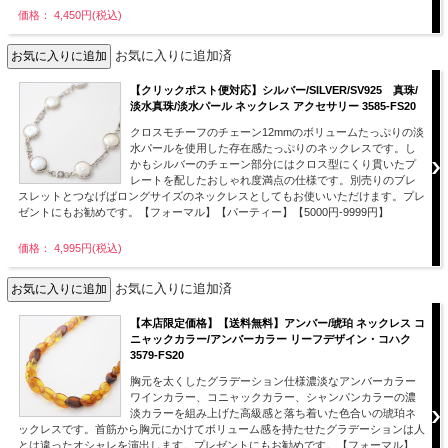
価格： 4,450円(税込)
お気に入りに追加済
【クリックポスト便対応】シルバー/SILVER/SV925 真珠/
淡水真珠/淡水パール ネックレス アクセサリー 3585-FS20
クロスモチーフのチェーン12mmのボリュームたっぷりの淡
水パールを使用した存在感たっぷりのネックレスです。し
かもシルバーのチェーン部分にはクロス型にくり貫いたプ
レートを配したおしゃれ度満点の仕様です。別売りのブレ
スレットとつなげばロングサイズのネックレスとしてもお使いいただけます。プレ
ゼントにもお勧めです。【フォーマル】【パーティー】【5000円-9999円】
価格： 4,995円(税込)
お気に入りに追加済
【本店限定価格】【送料無料】アンバー/琥珀 ネックレス コ
ニャックカラー/アンバーカラー リーフデザイン・コハク
3579-FS20
胸元を太くしたグラデーション仕様濃淡なアンバーカラー
ワインカラー、コニャックカラー、シャンパンカラーの濃
淡カラーを組み上げた高級感と落ち着いた色合いの琥珀ネ
ックレスです。首筋から胸元にかけてボリューム感を持たせたグラデーションは人
とは違ったオシャレを演出します。プレゼントにもお勧めです。【フォーマル】