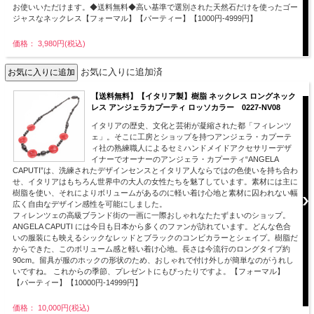
お使いいただけます。◆送料無料◆高い基準で選別された天然石だけを使ったゴー
ジャスなネックレス【フォーマル】【パーティー】【1000円-4999円】
価格： 3,980円(税込)
お気に入りに追加済
【送料無料】【イタリア製】樹脂 ネックレス ロングネック
レス アンジェラカプーティ ロッソカラー 0227-NV08
イタリアの歴史、文化と芸術が凝縮された都「フィレンツ
ェ」。そこに工房とショップを持つアンジェラ・カプーテ
ィ社の熟練職人によるセミハンドメイドアクセサリーデザ
イナーでオーナーのアンジェラ・カプーティ“ANGELA
CAPUTI”は、洗練されたデザインセンスとイタリア人ならではの色使いを持ち合わ
せ、イタリアはもちろん世界中の大人の女性たちを魅了しています。素材には主に
樹脂を使い、それによりボリュームがあるのに軽い着け心地と素材に囚われない幅
広く自由なデザイン感性を可能にしました。
フィレンツェの高級ブランド街の一画に一際おしゃれなたたずまいのショップ。
ANGELA CAPUTI には今日も日本から多くのファンが訪れています。どんな色合
いの服装にも映えるシックなレッドとブラックのコンビカラーとシェイプ。樹脂だ
からできた、このボリューム感と軽い着け心地。長さは今流行のロングタイプ約
90cm。留具が服のホックの形状のため、おしゃれで付け外しが簡単なのがうれし
いですね。 これからの季節、プレゼントにもぴったりですよ。【フォーマル】
【パーティー】【10000円-14999円】
価格： 10,000円(税込)