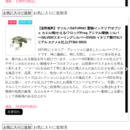
価格： 3,980円(税込)
お気に入りに追加済
NEW
PICK UP
【送料無料】サツルノ/SATURNO 置物/インテリア/オブジ
ェ カエル/蛙/かえる/フロッグ/Frog アニマル/動物 シルバ
ー/SILVER/スターリングシルバー/SV925 イタリア製/ITALY
リアル エナメル仕上げ7362-SR25
1973年にイタリア・アレッツォに誕生したシルバーブラン
ドです。時に繊細に、時に大胆に、シルバーに命を吹き込
み、魅力あふれる製品を作り続けています。シルバー925素材にエナメル仕上げで
デザインされたかわいい動物モチーフのオブジェが、お部屋やデスクまわりを明る
く彩ります。一つ一つ心を込めて丁寧に造られた職人さんのあたたかさを感じられ
る逸品です。品質、デザイン、色合いすべてにこだわったシルバーオブジェの可愛
いアニマルシリーズはコレクションにもおススメの逸品です。シルバー925を50ｇ
以上も使い、エナメル仕上げで作られたお洒落でユニークなデザイン。可愛いアニ
マルシリーズのインテリアはご自身用にはもちろん、プレゼントにも喜ばれます☆
豊穣や知恵の象徴、カエルモチーフのシルバーオブジェはシルバー素材による愛ら
しくて高級感のある仕上がり
価格： 54,800円(税込)
在庫切れ
お気に入りに追加済