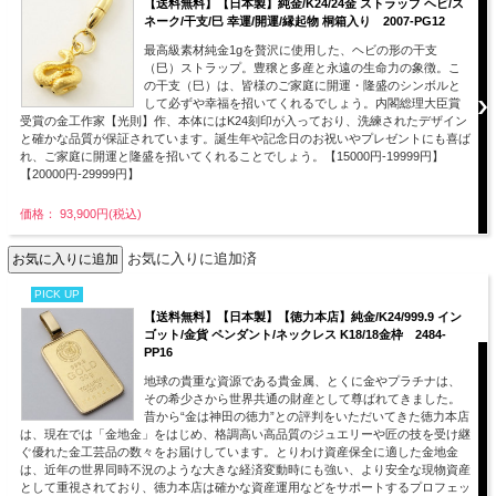
【送料無料】【日本製】純金/K24/24金 ストラップ ヘビ/ス
ネーク/干支/巳 幸運/開運/縁起物 桐箱入り 2007-PG12
最高級素材純金1gを贅沢に使用した、ヘビの形の干支
（巳）ストラップ。豊穣と多産と永遠の生命力の象徴。こ
の干支（巳）は、皆様のご家庭に開運・隆盛のシンボルと
して必ずや幸福を招いてくれるでしょう。内閣総理大臣賞
受賞の金工作家【光則】作、本体にはK24刻印が入っており、洗練されたデザイン
と確かな品質が保証されています。誕生年や記念日のお祝いやプレゼントにも喜ば
れ、ご家庭に開運と隆盛を招いてくれることでしょう。【15000円-19999円】
【20000円-29999円】
価格： 93,900円(税込)
お気に入りに追加済
PICK UP
【送料無料】【日本製】【徳力本店】純金/K24/999.9 イン
ゴット/金貨 ペンダント/ネックレス K18/18金枠 2484-
PP16
地球の貴重な資源である貴金属、とくに金やプラチナは、
その希少さから世界共通の財産として尊ばれてきました。
昔から“金は神田の徳力”との評判をいただいてきた徳力本店
は、現在では「金地金」をはじめ、格調高い高品質のジュエリーや匠の技を受け継
ぐ優れた金工芸品の数々をお届けしています。とりわけ資産保全に適した金地金
は、近年の世界同時不況のような大きな経済変動時にも強い、より安全な現物資産
として重視されており、徳力本店は確かな資産運用などをサポートするプロフェッ