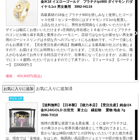
金/K18 イエローゴールド プラチナ/pt900 ダイヤモンド/ダ
イヤ 0.1ct 男女兼用 3992-HG19
高級素材の18金とプラチナ900を惜しみなく使用したゴージ
ャス仕様！センター部分にはダイヤモンド0.1ctを配置し、
上品な仕上がりに。男性女性関係なくお使いいただけるデ
ザインは幅広くお使いいただけます♪圧倒的な存在感と１８金ゴールドとプラチナ
のコンビが織り成す高貴と重厚さのハーモニー。店頭ではなかなか探せない男女兼
用のゴージャスリングは大切な方へのプレゼントにもお勧めです。ペアーで楽しむ
のもお洒落です。【完全受注生産の商品】熟練職人による最高級の仕上げを施しま
すので、お届けまでにお時間をいただいております。ご注文をいただいてから、職
人が心を込めてお作りする特注品ですので、在庫有になっておりますが、お届けま
でに３～４週間いただいておりますのでご了承下さい。【フォーマル】【パーティ
ー】【20000円-】
価格： 459,900円(税込)
お気に入りに追加済
PICK UP
【送料無料】【日本製】【徳力本店】【受注生産】純金/24
金/K24/GOLD 出世兜 富士山 縁起物 置物 地金 7g
3996-TH19
地球の貴重な資源である貴金属、とくに金やプラチナは、
その希少さから世界共通の財産として尊ばれてきました。
昔から“金は神田の徳力”との評判をいただいてきた徳力本店
は、現在では「金地金」をはじめ、格調高い高品質のジュエリーや匠の技を受け継