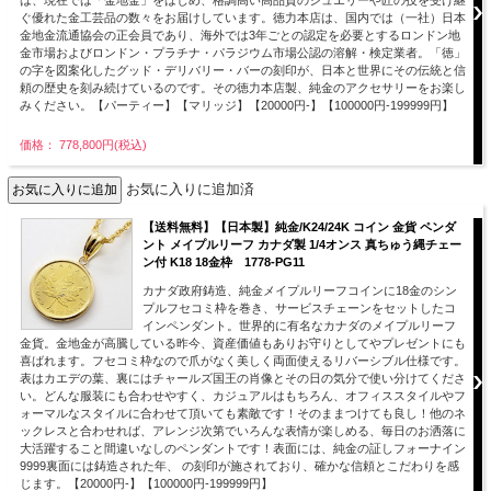
ぐ優れた金工芸品の数々をお届けしています。徳力本店は、国内では（一社）日本
金地金流通協会の正会員であり、海外では3年ごとの認定を必要とするロンドン地
金市場およびロンドン・プラチナ・パラジウム市場公認の溶解・検定業者。「徳」
の字を図案化したグッド・デリバリー・バーの刻印が、日本と世界にその伝統と信
頼の歴史を刻み続けているのです。その徳力本店製、純金のアクセサリーをお楽し
みください。【パーティー】【マリッジ】【20000円-】【100000円-199999円】
価格： 778,800円(税込)
お気に入りに追加済
【送料無料】【日本製】純金/K24/24K コイン 金貨 ペンダ
ント メイプルリーフ カナダ製 1/4オンス 真ちゅう縄チェー
ン付 K18 18金枠 1778-PG11
カナダ政府鋳造、純金メイプルリーフコインに18金のシン
プルフセコミ枠を巻き、サービスチェーンをセットしたコ
インペンダント。世界的に有名なカナダのメイプルリーフ
金貨。金地金が高騰している昨今、資産価値もありお守りとしてやプレゼントにも
喜ばれます。フセコミ枠なので爪がなく美しく両面使えるリバーシブル仕様です。
表はカエデの葉、裏にはチャールズ国王の肖像とその日の気分で使い分けてくださ
い。どんな服装にも合わせやすく、カジュアルはもちろん、オフィススタイルやフ
ォーマルなスタイルに合わせて頂いても素敵です！そのままつけても良し！他のネ
ックレスと合わせれば、アレンジ次第でいろんな表情が楽しめる、毎日のお洒落に
大活躍すること間違いなしのペンダントです！表面には、純金の証しフォーナイン
9999裏面には鋳造された年、 の刻印が施されており、確かな信頼とこだわりを感
じます。【20000円-】【100000円-199999円】