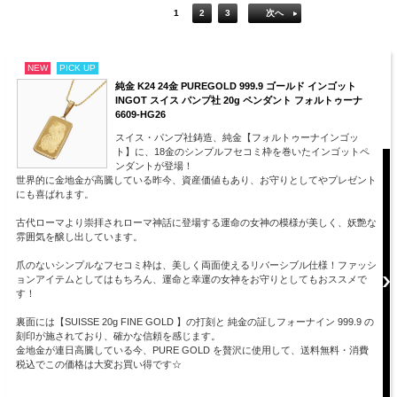
1
2
3
次へ
NEW
PICK UP
純金 K24 24金 PUREGOLD 999.9 ゴールド インゴット
INGOT スイス パンプ社 20g ペンダント フォルトゥーナ
6609-HG26
スイス・パンプ社鋳造、純金【フォルトゥーナインゴッ
ト】に、18金のシンプルフセコミ枠を巻いたインゴットペ
ンダントが登場！
世界的に金地金が高騰している昨今、資産価値もあり、お守りとしてやプレゼント
にも喜ばれます。
古代ローマより崇拝されローマ神話に登場する運命の女神の模様が美しく、妖艶な
雰囲気を醸し出しています。
爪のないシンプルなフセコミ枠は、美しく両面使えるリバーシブル仕様！ファッシ
ョンアイテムとしてはもちろん、運命と幸運の女神をお守りとしてもおススメで
す！
裏面には【SUISSE 20g FINE GOLD 】の打刻と 純金の証しフォーナイン 999.9 の
刻印が施されており、確かな信頼を感じます。
金地金が連日高騰している今、PURE GOLD を贅沢に使用して、送料無料・消費
税込でこの価格は大変お買い得です☆