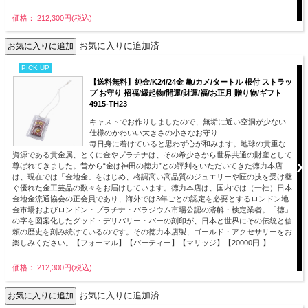
価格： 212,300円(税込)
お気に入りに追加済
PICK UP
【送料無料】純金/K24/24金 亀/カメ/タートル 根付 ストラッ
プ お守り 招福/縁起物/開運/財運/福/お正月 贈り物/ギフト
4915-TH23
キャストでお作りしましたので、無垢に近い空洞が少ない
仕様のかわいい大きさの小さなお守り
毎日身に着けていると思わず心が和みます。地球の貴重な
資源である貴金属、とくに金やプラチナは、その希少さから世界共通の財産として
尊ばれてきました。昔から“金は神田の徳力”との評判をいただいてきた徳力本店
は、現在では「金地金」をはじめ、格調高い高品質のジュエリーや匠の技を受け継
ぐ優れた金工芸品の数々をお届けしています。徳力本店は、国内では（一社）日本
金地金流通協会の正会員であり、海外では3年ごとの認定を必要とするロンドン地
金市場およびロンドン・プラチナ・パラジウム市場公認の溶解・検定業者。「徳」
の字を図案化したグッド・デリバリー・バーの刻印が、日本と世界にその伝統と信
頼の歴史を刻み続けているのです。その徳力本店製、ゴールド・アクセサリーをお
楽しみください。【フォーマル】【パーティー】【マリッジ】【20000円-】
価格： 212,300円(税込)
お気に入りに追加済