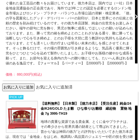
ぐ優れた金工芸品の数々をお届けしています。徳力本店は、国内では（一社）日本
金地金流通協会の正会員であり、海外では3年ごとの認定を必要とするロンドン地
金市場およびロンドン・プラチナ・パラジウム市場公認の溶解・検定業者。「徳」
の字を図案化したグッド・デリバリー・バーの刻印が、日本と世界にその伝統と信
頼の歴史を刻み続けているのです。その徳力本店謹製、純金の出世兜をお楽しみく
ださい。端午の節句に兜を飾り、男児が無事に成長してほしいとの願いが込められ
ております。また、勝って兜の緒を締めよとのことわざがある通り、敵に勝っても
油断しないで心を引き締めよ、とのお子様を大切に思う教訓やお気持ちも込められ
ております。とても凛々しい兜の佇まいは明るい未来の兆しを感じさせてくれま
す。そっと飾るだけで、その場の雰囲気が引き締まるような、気品高く優美に輝く
兜をひとつひとつ心を込めて製作いたしました。お子様やお孫様の健やかな成長を
願って、また、お節句を迎える身内の方への贈り物としても、たいへん喜ばれる価
値のある逸品です。【フォーマル】【パーティー】【20000円-】【200000円-】
価格： 880,000円(税込)
お気に入りに追加済
PICK UP
【送料無料】【日本製】【徳力本店】【受注生産】純金/24
金/K24/GOLD たま雛 ひな祭り/お雛様 縁起物 置物 地
金 7g 3995-TH19
地球の貴重な資源である貴金属、とくに金やプラチナは、
その希少さから世界共通の財産として尊ばれてきました。
昔から“金は神田の徳力”との評判をいただいてきた徳力本店
は、現在では「金地金」をはじめ、格調高い高品質のジュエリーや匠の技を受け継