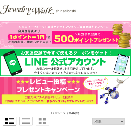
1 / 3ページ
（全46件）