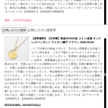
けても良し！他のネックレスと合わせれば、アレンジ次第でいろんな表情が楽しめ
る、毎日のお洒落に大活躍すること間違いなしのペンダントです！【フォーマル】
【パーティー】【20000円-】【40000円-49999円】
価格： 149,900円(税込)
お気に入りに追加済
【送料無料】【日本製】純金/K24/24金 コイン/金貨 ネック
レス/ペンダント ライオン/獅子 クラウン 4326-HG20
パンプ社発行の純金メダルで、爪のない両面使える18金フ
セコミ枠を巻き、イタリア製のシルバーカットボールチェ
ーンをセットしたペンダント。世界的に金地金が高騰して
いる昨今、資産価値もありお守りとしてやプレゼントにも
喜ばれます。片面にはイギリスの国章をモチーフにした勇気と王権の象徴のライオ
ン、片面には成功と幸運をもたらすモチーフのクラウン（王冠）の美しいデザイン
の小さくて可愛いメダルペンダント。男女兼用のデザインでその日の気分で使い分
けてください。クラウンは女性、ライオンは男性に人気のデザインでどんな服装に
も合わせやすく、カジュアルはもちろん、オフィススタイルやフォーマルなスタイ
ルに合わせて頂いても素敵です！そのままつけても良し！他のネックレスと合わせ
れば、アレンジ次第でいろんな表情が楽しめる、毎日のお洒落に大活躍すること間
違いなしのペンダントです！表面には、純金の証しフォーナイン 999.9 の刻印が施
されており、確かな信頼とこだわりを感じます。【フォーマル】【パーティー】
【20000円-】【20000円-29999円】
通常販売価格：99,900円(税込)