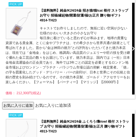
PICK UP
【送料無料】純金/K24/24金 招き猫/猫/cat 根付 ストラップ
お守り 招福/縁起物/開運/財運/福/お正月 贈り物/ギフト
4914-TH23
キャストでお作りしましたので、無垢に近い空洞が少ない
仕様のかわいい大きさの小さなお守り
毎日身に着けていると思わず心が和みます。地球の貴重な
資源である貴金属、とくに金やプラチナは、その希少さから世界共通の財産として
尊ばれてきました。昔から“金は神田の徳力”との評判をいただいてきた徳力本店
は、現在では「金地金」をはじめ、格調高い高品質のジュエリーや匠の技を受け継
ぐ優れた金工芸品の数々をお届けしています。徳力本店は、国内では（一社）日本
金地金流通協会の正会員であり、海外では3年ごとの認定を必要とするロンドン地
金市場およびロンドン・プラチナ・パラジウム市場公認の溶解・検定業者。「徳」
の字を図案化したグッド・デリバリー・バーの刻印が、日本と世界にその伝統と信
頼の歴史を刻み続けているのです。その徳力本店製、ゴールド・アクセサリーをお
楽しみください。【フォーマル】【パーティー】【マリッジ】【20000円-】
価格： 212,300円(税込)
お気に入りに追加済
PICK UP
【送料無料】純金/K24/24金 ふくろう/梟/owl 根付 ストラッ
プ お守り 招福/縁起物/開運/財運/福/お正月 贈り物/ギフト
4913-TH23