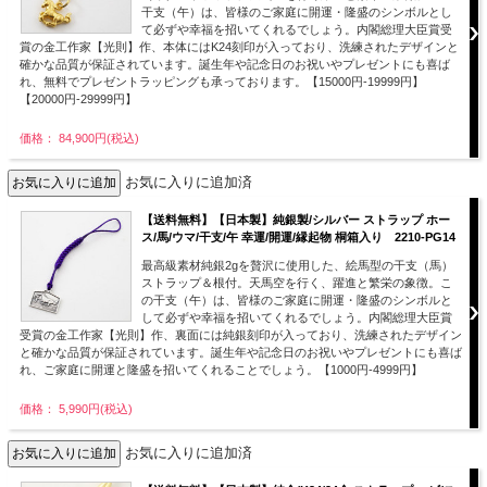
干支（午）は、皆様のご家庭に開運・隆盛のシンボルとし
て必ずや幸福を招いてくれるでしょう。内閣総理大臣賞受
賞の金工作家【光則】作、本体にはK24刻印が入っており、洗練されたデザインと
確かな品質が保証されています。誕生年や記念日のお祝いやプレゼントにも喜ば
れ、無料でプレゼントラッピングも承っております。【15000円-19999円】
【20000円-29999円】
価格： 84,900円(税込)
お気に入りに追加済
【送料無料】【日本製】純銀製/シルバー ストラップ ホー
ス/馬/ウマ/干支/午 幸運/開運/縁起物 桐箱入り 2210-PG14
最高級素材純銀2gを贅沢に使用した、絵馬型の干支（馬）
ストラップ＆根付。天馬空を行く、躍進と繁栄の象徴。こ
の干支（午）は、皆様のご家庭に開運・隆盛のシンボルと
して必ずや幸福を招いてくれるでしょう。内閣総理大臣賞
受賞の金工作家【光則】作、裏面には純銀刻印が入っており、洗練されたデザイン
と確かな品質が保証されています。誕生年や記念日のお祝いやプレゼントにも喜ば
れ、ご家庭に開運と隆盛を招いてくれることでしょう。【1000円-4999円】
価格： 5,990円(税込)
お気に入りに追加済