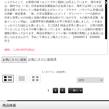
ショナルとして、お客様の様々なニーズやご相談にお応えしています。 徳力本店
は、国内では（一社）日本金地金流通協会の正会員であり、海外では3年ごとの認
定を必要とするロンドン地金市場およびロンドン・プラチナ・パラジウム市場公認
の溶解・検定業者。「徳」の字を図案化したグッド・デリバリー・バーの刻印が、
日本と世界にその伝統と信頼の歴史を刻み続けているのです。その徳力本店製、純
金インゴット30gに、山梨県甲府の熟練職人が手で枠加工を施しました。１８金を
しっかりと3.2g以上も使いました。【ご注意】純金は非常に柔らかく、入荷の段階
でくもったようなキズや擦り傷が入っています。金地金インゴットは毎日の相場で
価格が変わっております。商品出荷後のイメージ違いや相場の変動による返品には
応じられませんので、予めご了承の上ご購入ください。 【20000円-】【200000
円-】
価格： 1,299,900円(税込)
お気に入りに追加済
1 / 3ページ
（全46件）
1
2
3
次へ
商品検索