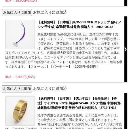
価格： 85,900円(税込)
お気に入りに追加済
【送料無料】【日本製】銀/950/SILVER ストラップ 猪/イノ
シシ/干支/亥 幸運/開運/縁起物 桐箱入り 3954-OG18
高級素材銀製 3gを贅沢に使用した、立体型の2019年干支
（亥）ストラップ。一つの物事に対して夢中で猛烈な勢い
で突き進む「猪突猛進」を象徴する動物。この干支（亥）
は、皆様のご家庭に開運・隆盛のシンボルとして必ずや幸
福を招いてくれるでしょう。 内閣総理大臣賞受賞の金工作家【光則】作、本体に
は銀製 刻印が入っており、ユニークなデザインと確かな品質が保証されていま
す。誕生年や記念日のお祝いやプレゼントにも喜ばれ、無料でプレゼント包装も承
っております。【フォーマル】【パーティー】【1000円-4999円】
価格： 5,990円(税込)
お気に入りに追加済
【送料無料】【日本製】【徳力本店】【受注生産】【特
注】サイズ9号～22号 純金/K24/24K リング/指輪 幸運/開運/
縁起物/財運/商売繁盛 般若心経 K24刻印入 3719-TH17
地球の貴重な資源である貴金属、とくに金やプラチナは、
その希少さから世界共通の財産として尊ばれてきました。
昔から“金は神田の徳力”との評判をいただいてきた徳力本店
は、現在では「金地金」をはじめ、格調高い高品質のジュエリーや匠の技を受け継