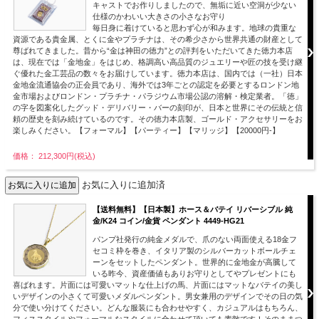
キャストでお作りしましたので、無垢に近い空洞が少ない
仕様のかわいい大きさの小さなお守り
毎日身に着けていると思わず心が和みます。地球の貴重な
資源である貴金属、とくに金やプラチナは、その希少さから世界共通の財産として
尊ばれてきました。昔から“金は神田の徳力”との評判をいただいてきた徳力本店
は、現在では「金地金」をはじめ、格調高い高品質のジュエリーや匠の技を受け継
ぐ優れた金工芸品の数々をお届けしています。徳力本店は、国内では（一社）日本
金地金流通協会の正会員であり、海外では3年ごとの認定を必要とするロンドン地
金市場およびロンドン・プラチナ・パラジウム市場公認の溶解・検定業者。「徳」
の字を図案化したグッド・デリバリー・バーの刻印が、日本と世界にその伝統と信
頼の歴史を刻み続けているのです。その徳力本店製、ゴールド・アクセサリーをお
楽しみください。【フォーマル】【パーティー】【マリッジ】【20000円-】
価格： 212,300円(税込)
お気に入りに追加済
【送料無料】【日本製】ホース＆バテイ リバーシブル 純
金/K24 コイン/金貨 ペンダント 4449-HG21
パンプ社発行の純金メダルで、爪のない両面使える18金フ
セコミ枠を巻き、イタリア製のシルバーカットボールチェ
ーンをセットしたペンダント。世界的に金地金が高騰して
いる昨今、資産価値もありお守りとしてやプレゼントにも
喜ばれます。片面には可愛いマットな仕上げの馬、片面にはマットなバテイの美し
いデザインの小さくて可愛いメダルペンダント。男女兼用のデザインでその日の気
分で使い分けてください。どんな服装にも合わせやすく、カジュアルはもちろん、
フィススタイルやフォーマルなスタイルに合わせて頂いても素敵です！そのままつ