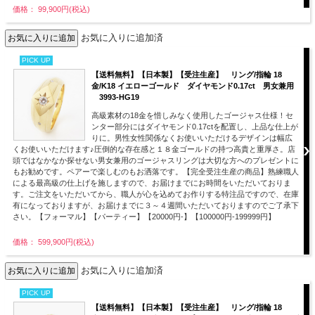
価格： 99,900円(税込)
お気に入りに追加済
PICK UP
【送料無料】【日本製】【受注生産】 リング/指輪 18
金/K18 イエローゴールド ダイヤモンド0.17ct 男女兼用
3993-HG19
高級素材の18金を惜しみなく使用したゴージャス仕様！セ
ンター部分にはダイヤモンド0.17ctを配置し、上品な仕上が
りに。男性女性関係なくお使いいただけるデザインは幅広
くお使いいただけます♪圧倒的な存在感と１８金ゴールドの持つ高貴と重厚さ。店
頭ではなかなか探せない男女兼用のゴージャスリングは大切な方へのプレゼントに
もお勧めです。ペアーで楽しむのもお洒落です。【完全受注生産の商品】熟練職人
による最高級の仕上げを施しますので、お届けまでにお時間をいただいておりま
す。ご注文をいただいてから、職人が心を込めてお作りする特注品ですので、在庫
有になっておりますが、お届けまでに３～４週間いただいておりますのでご了承下
さい。【フォーマル】【パーティー】【20000円-】【100000円-199999円】
価格： 599,900円(税込)
お気に入りに追加済
PICK UP
【送料無料】【日本製】【受注生産】 リング/指輪 18