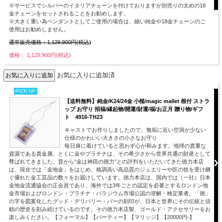
※サービスでシルバーのイタリアチェーンを付けておりますが別売りの太めの18
金チェーンをセットされることをお勧めします。
※大きく重い為ペンダントとしてご使用の場合は、細い純金や18金チェーンのご
使用はお勧めしません。
通常販売価格：1,129,900円(税込)
価格： 1,129,900円(税込)
お気に入りに追加済
PICK UP
【送料無料】純金/K24/24金 小槌/magic mallet 根付 ストラ
ップ お守り 招福/縁起物/開運/財運/福/お正月 贈り物/ギフ
ト 4916-TH23
キャストでお作りしましたので、無垢に近い空洞が少ない
仕様のかわいい大きさの小さなお守り
毎日身に着けていると思わず心が和みます。地球の貴重な
資源である貴金属、とくに金やプラチナは、その希少さから世界共通の財産として
尊ばれてきました。昔から“金は神田の徳力”との評判をいただいてきた徳力本店
は、現在では「金地金」をはじめ、格調高い高品質のジュエリーや匠の技を受け継
ぐ優れた金工芸品の数々をお届けしています。徳力本店は、国内では（一社）日本
金地金流通協会の正会員であり、海外では3年ごとの認定を必要とするロンドン地
金市場およびロンドン・プラチナ・パラジウム市場公認の溶解・検定業者。「徳」
の字を図案化したグッド・デリバリー・バーの刻印が、日本と世界にその伝統と信
頼の歴史を刻み続けているのです。その徳力本店製、ゴールド・アクセサリーをお
楽しみください。【フォーマル】【パーティー】【マリッジ】【20000円-】