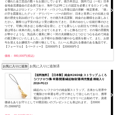
ぐ優れた金工芸品の数々をお届けしています。徳力本店は、国内では（一社）日本
金地金流通協会の正会員であり、海外では3年ごとの認定を必要とするロンドン地
金市場およびロンドン・プラチナ・パラジウム市場公認の溶解・検定業者。「徳」
の字を図案化したグッド・デリバリー・バーの刻印が、日本と世界にその伝統と信
頼の歴史を刻み続けているのです。その徳力本店謹製、純金のお雛様をお楽しみく
ださい。雛祭りは平安の頃より受け継がれてきた、日本のゆかしい伝統行事のひと
つです。可憐に咲きほこる桃の花を背に、とても愛らしいお顔立ちで仲良く並ぶお
姿は明るい未来の兆しを感じさせてくれます。そっと飾るだけで、その場の雰囲気
が華やぐような、気品高く優美に輝く一対の夫婦雛をひとつひとつ心を込めて純金
の親王飾りにいたしました。お子様やお孫様の健やかな成長を願って、また、お節
句を迎えるお嬢様方への贈り物としても、たいへん喜ばれる価値のある逸品です。
【フォーマル】【パーティー】【20000円-】【200000円-】
価格： 880,000円(税込)
お気に入りに追加済
【送料無料】【日本製】純金/K24/24金 ストラップ ふくろ
う/フクロウ/梟 幸運/開運/縁起物/財運/商売繁盛 桐箱入り
2018-PG13
縁起のいいフクロウの純金製ストラップ。古来から世界中
で魔除けや幸運を呼ぶ守り神として信じられており、携帯
電話やお財布・バッグのアクセサリーにお勧めです。資産
価値もありお守りとしてや開店祝いのプレゼントにも喜ばれます。【20000
円-29999円】