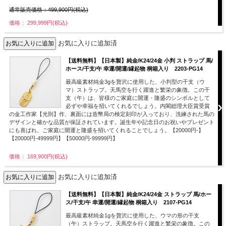
通常販売価格：499,900円(税込)
価格： 299,999円(税込)
お気に入りに追加済
【送料無料】【日本製】純金/K24/24金 小判 ストラップ 馬/
ホース/干支/午 幸運/開運/縁起物 桐箱入り 2203-PG14
最高級素材純金3gを贅沢に使用した、小判型の干支（ウ
マ）ストラップ。天馬空を行く躍進と繁栄の象徴。この干
支（午）は、皆様のご家庭に開運・隆盛のシンボルとして
必ずや幸福を招いてくれるでしょう。内閣総理大臣賞受賞
の金工作家【光則】作、裏面には造幣局の検定刻印が入っており、洗練された馬の
デザインと確かな品質が保証されています。誕生年や記念日のお祝いやプレゼント
にも喜ばれ、ご家庭に開運と隆盛を招いてくれることでしょう。【20000円-】
【20000円-49999円】【50000円-99999円】
価格： 169,900円(税込)
お気に入りに追加済
【送料無料】【日本製】純金/K24/24金 ストラップ 馬/ホー
ス/干支/午 幸運/開運/縁起物 桐箱入り 2107-PG14
最高級素材純金1gを贅沢に使用した、ウマの形の干支
（午）ストラップ。天馬空を行く躍進と繁栄の象徴。この