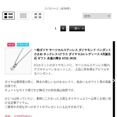
1 / 2ページ
（全36件）
1
2
次へ
NEW
PICK UP
一粒ダイヤ サージカルステンレス ダイヤモンド ペンダント
小さめ ネックレス Iクラス ダイヤ 0.1ct レディース 4月誕生
石 ギフト 永遠の輝き 6722-JK26
0.1カラットのダイヤモンドに、サージカルステンレス製の
アズキチェーンをセットした、 上品に存在感をアピールす
るペンダント。
ダイヤは透明度が高く、輝きの美しいものをセレクト。色合いもホワイト系の高級
仕様です。
キュートなサイズ感ですが胸元での存在感は抜群です。
ひとつは持っていたい、素材にこだわった上質なダイヤジュエリーは長くお使い頂
ける定番アイテム。
ご褒美や大切な方へのギフトやプレゼントにもおすすめです。
価格： 9,990円(税込)