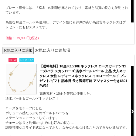
プレート部分には、「K18」の刻印が施されており、素材と品質の良さも証明され
ています。
高価な18金ゴールドを使用し、デザイン性にも評判の高い高品質ネックレスはプ
レゼントにもおススメです。
価格： 79,900円(税込)
お気に入りに追加済
NEW
PICK UP
【送料無料】10金/K10/10k ネックレス ローズガーデン/ロ
ーズ/バラ スカシローズ 淡水パール /パール 上品 大人ネッ
クレス 女性 レディースネックレス イエローゴールド プレ
ゼント/ギフト 記念日 長さ調節可能 アジャスター付き6301-
PW24
高級素材・10金を贅沢に使用した、
淡水パール＆ゴールドネックレス！
ローズをモチーフにした
ボリューム感たっぷりのゴールドパーツを
ステーションにセットしています。
チェーンは長さ約48cmまでのお好みの長さに
調整可能なスライド式になっており、なかなか見つけることのできない逸品です。