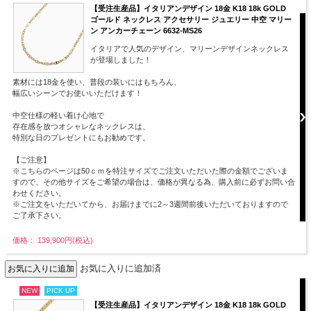
【受注生産品】イタリアンデザイン 18金 K18 18k GOLD
ゴールド ネックレス アクセサリー ジュエリー 中空 マリー
ン アンカーチェーン 6632-MS26
イタリアで人気のデザイン、マリーンデザインネックレス
が登場しました！
素材には18金を使い、普段の装いにはもちろん、
幅広いシーンでお使いいただけます！
中空仕様の軽い着け心地で
存在感を放つオシャレなネックレスは、
特別な日のプレゼントにもお勧めです。
【ご注意】
※こちらのページは50ｃｍを特注サイズでご注文いただいた際の金額でございま
すので、その他サイズをご希望の場合は、価格が異なる為、購入前に必ずお問い合
わせください。
※ご注文をいただいてから、お届けまでに2～3週間前後いただいておりますので
ご了承下さい。
価格： 139,900円(税込)
お気に入りに追加済
NEW
PICK UP
【受注生産品】イタリアンデザイン 18金 K18 18k GOLD