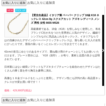
お気に入りに追加済
NEW
PICK UP
【受注生産品】イタリア製 ペーパー クリップ 18金 K18 ネ
ックレス 42cm 8g スクエアカット アズキ レディース メン
ズ 男性 女性 6655-MS26
高級素材である、18金（K18）を惜しみなく使用した、有名
ブランドC社が火をつけた世界的に人気のデザイン。繊細で
シンプルなのに気品あふれるネックレス。イタリアならで
はの洗練されたデザインのペーパークリップネックレスは、落ち着いた大人の女性
にぴったりです。普段の装いをぐっとエレガントに引き立ててくれます。
42cmの首元にゆとりのあるサイズで、重ね着け用のチェーンとしてもお使いいた
だけます。プレート部分には、「K18（刻印）」が有り、素材と品質の良さも証明
されています。
日本製にはない細長いフラットなアズキタイプチェーンを組合わせたデザインはた
くさんの輝く面を作り胸元を豪華に演出。
高価な１８金ゴールドをたっぷりと使用し、デザイン性にも評判の高い高品質ネッ
クレスが大変お買い得です！！
価格： 429,900円(税込)
お気に入りに追加済