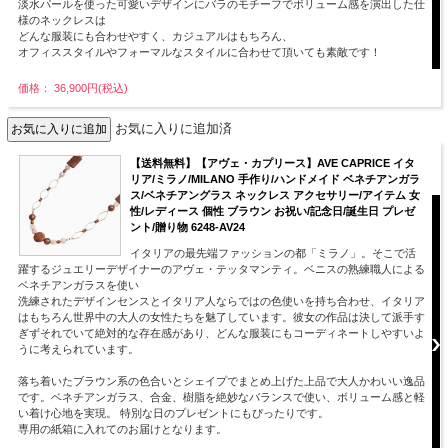
淡水パールを使った可愛いデザインにバラのモチーフでボリューム感を演出した仕
様のネックレスは
どんな服装にも合わせやすく、カジュアルはもちろん、
オフィススタイルやフォーマルなスタイルに合わせて頂いても素敵です！
価格： 36,900円(税込)
お気に入りに追加済
【送料無料】【アヴェ・カプリース】AVE CAPRICE イタ
リア/ミラノ/MILANO 手作り/ハンドメイド ベネチアンガラ
ス/ベネチアングラス ネックレス アクセサリー/アイテム 女
性/レディース 個性 ブラウン お祝い/記念日/誕生日 プレゼ
ント/贈り物 6248-AV24
イタリアの最先端ファッションの都「ミラノ」。そこで活
躍するジュエリーデザイナーのアヴェ・テッタマンティ。ベニスの熟練職人による
ベネチアンガラスを使い
洗練されたデザインセンスとイタリア人ならではの色使いを持ち合わせ、イタリア
はもちろん世界中の大人の女性たちを魅了しています。彼女の作品は決して派手す
ぎずそれでいて絶対的な存在感があり、どんな服装にもコーディネートしやすいよ
うに考えられています。
落ち着いたブラウン系の色合いとシェイプでまとめ上げた上品で大人かわいい逸品
です。ベネチアンガラス、合金、樹脂を絶妙なバランスで使い、ボリューム感と軽
い着け心地を実現。 特別な日のプレゼントにもぴったりです。
専用の紙箱に入れてのお届けとなります。