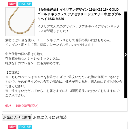
NEW
PICK UP
【受注生産品】イタリアンデザイン 18金 K18 18k GOLD
ゴールド ネックレス アクセサリー ジュエリー 中空 ダブル
キヘイ 6633-MS26
イタリアで人気のデザイン、ダブルキヘイデザインネック
レスが登場しました！
素材には18金を使い、チェーンネックレスとして普段の装いにはもちろん、
ペンダント用として等、幅広いシーンでお使いいただけます！
中空仕様の軽い着け心地で
存在感を放つオシャレなネックレスは、
特別な日のプレゼントにもお勧めです。
【ご注意】
※こちらのページは50ｃｍを特注サイズでご注文いただいた際の金額でございま
すので、その他サイズをご希望の場合は、価格が異なる為、購入前に必ずお問い合
わせください。
※ご注文をいただいてから、お届けまでに2～3週間前後いただいておりますので
ご了承下さい。
価格： 199,000円(税込)
お気に入りに追加済
NEW
PICK UP