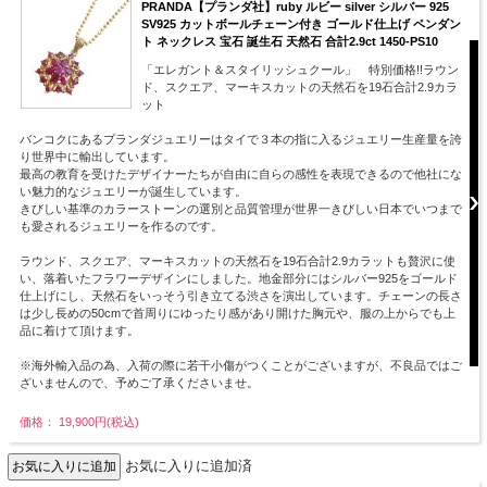
PRANDA【プランダ社】ruby ルビー silver シルバー 925
SV925 カットボールチェーン付き ゴールド仕上げ ペンダン
ト ネックレス 宝石 誕生石 天然石 合計2.9ct 1450-PS10
「エレガント＆スタイリッシュクール」 特別価格!!ラウン
ド、スクエア、マーキスカットの天然石を19石合計2.9カラ
ット
バンコクにあるプランダジュエリーはタイで３本の指に入るジュエリー生産量を誇
り世界中に輸出しています。
最高の教育を受けたデザイナーたちが自由に自らの感性を表現できるので他社にな
い魅力的なジュエリーが誕生しています。
きびしい基準のカラーストーンの選別と品質管理が世界一きびしい日本でいつまで
も愛されるジュエリーを作るのです。
ラウンド、スクエア、マーキスカットの天然石を19石合計2.9カラットも贅沢に使
い、落着いたフラワーデザインにしました。地金部分にはシルバー925をゴールド
仕上げにし、天然石をいっそう引き立てる渋さを演出しています。チェーンの長さ
は少し長めの50cmで首周りにゆったり感があり開けた胸元や、服の上からでも上
品に着けて頂けます。
※海外輸入品の為、入荷の際に若干小傷がつくことがございますが、不良品ではご
ざいませんので、予めご了承くださいませ。
価格： 19,900円(税込)
お気に入りに追加済