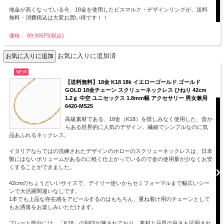
地金が高くなっている今、18金を使用したビスマルク・デザインリングが、送料
無料・消費税込は大変お買い得です！！
価格： 89,900円(税込)
お気に入りに追加済
NEW
【送料無料】18金 K18 18k イエローゴールド ゴールド
GOLD 18金チェーン スクリューネックレス ひねり 42cm
1.2ｇ 中空 ユニセックス 1.8mm幅 アクセサリー 男女兼用
6420-MS25
高級素材である、18金（K18）を惜しみなく使用した、昔か
らある世界的に人気のデザイン。繊細でシンプルなのに気
品あふれるネックレス。
イタリアならではの洗練されたデザインのホローのスクリューネックレスは、日本
製にはないボリュームがあるのに軽く仕上がっているので金の使用量が少なくお安
くすることができました。
42cmのちょうどいいサイズで、デイリー使いからセミフォーマルまで幅広いシー
ンで大活躍間違いなしです。
1本でも上品な存在感をアピールするのはもちろん、重ね着け用のチェーンとして
もお洒落をお楽しみいただけます。
プレート部分には、「K18」の刻印が施されており、素材と品質の良さも証明され