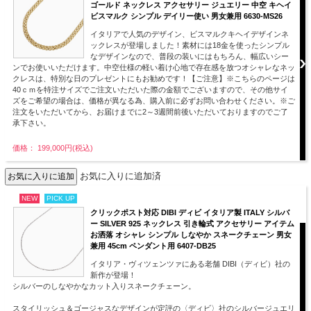
ゴールド ネックレス アクセサリー ジュエリー 中空 キヘイ
ビスマルク シンプル デイリー使い 男女兼用 6630-MS26
イタリアで人気のデザイン、ビスマルクキヘイデザインネ
ックレスが登場しました！素材には18金を使ったシンプル
なデザインなので、普段の装いにはもちろん、幅広いシー
ンでお使いいただけます。中空仕様の軽い着け心地で存在感を放つオシャレなネッ
クレスは、特別な日のプレゼントにもお勧めです！【ご注意】※こちらのページは
40ｃｍを特注サイズでご注文いただいた際の金額でございますので、その他サイ
ズをご希望の場合は、価格が異なる為、購入前に必ずお問い合わせください。※ご
注文をいただいてから、お届けまでに2～3週間前後いただいておりますのでご了
承下さい。
価格： 199,000円(税込)
お気に入りに追加済
NEW
PICK UP
クリックポスト対応 DIBI ディビ イタリア製 ITALY シルバ
ー SILVER 925 ネックレス 引き輪式 アクセサリー アイテム
お洒落 オシャレ シンプル しなやか スネークチェーン 男女
兼用 45cm ペンダント用 6407-DB25
イタリア・ヴィツェンツァにある老舗 DIBI（ディビ）社の
新作が登場！
シルバーのしなやかなカット入りスネークチェーン。
スタイリッシュ＆ゴージャスなデザインが定評の〈ディビ〉社のシルバージュエリ