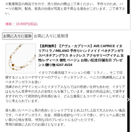
※数量限定の商品ですので、売り切れの際はご了承ください。 手作りのため、パ
ーツの配列、配色、留具の仕様が写真と若干異なる場合がございます。ご了承下さ
い。
価格： 19,900円(税込)
お気に入りに追加済
【送料無料】【アヴェ・カプリース】AVE CAPRICE イタ
リア/ミラノ/MILANO 手作り/ハンドメイド ベネチアンガラ
ス/ベネチアングラス ネックレス アクセサリー/アイテム 女
性/レディース 個性 ベージュ お祝い/記念日/誕生日 プレゼ
ント/贈り物 6247-AV24
イタリアの最先端ファッションの都「ミラノ」。そこで活
躍するジュエリーデザイナーのアヴェ・テッタマンティ。ベニスの熟練職人による
ベネチアンガラスを使い
洗練されたデザインセンスとイタリア人ならではの色使いを持ち合わせ、イタリア
はもちろん世界中の大人の女性たちを魅了しています。彼女の作品は決して派手す
ぎずそれでいて絶対的な存在感があり、どんな服装にもコーディネートしやすいよ
うに考えられています。
落ち着いたベージュ系の色合いとシェイプでまとめ上げた上品で大人かわいい逸品
です。ベネチアンガラス、合金、樹脂を絶妙なバランスで使い、ボリューム感と軽
い着け心地を実現。 特別な日のプレゼントにもぴったりです。
専用の紙箱に入れてのお届けとなります。