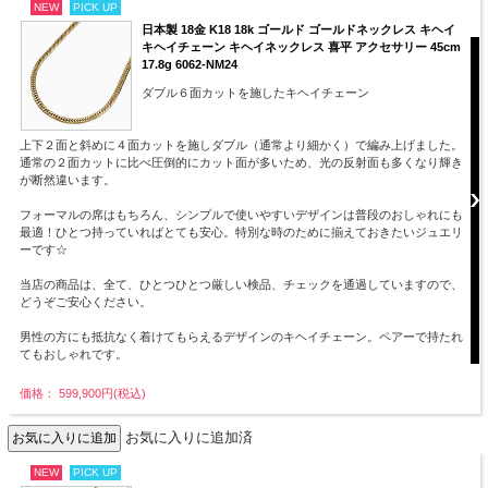
NEW
PICK UP
日本製 18金 K18 18k ゴールド ゴールドネックレス キヘイ
キヘイチェーン キヘイネックレス 喜平 アクセサリー 45cm
17.8g 6062-NM24
ダブル６面カットを施したキヘイチェーン
上下２面と斜めに４面カットを施しダブル（通常より細かく）で編み上げました。
通常の２面カットに比べ圧倒的にカット面が多いため、光の反射面も多くなり輝き
が断然違います。
フォーマルの席はもちろん、シンプルで使いやすいデザインは普段のおしゃれにも
最適！ひとつ持っていればとても安心。特別な時のために揃えておきたいジュエリ
ーです☆
当店の商品は、全て、ひとつひとつ厳しい検品、チェックを通過していますので、
どうぞご安心ください。
男性の方にも抵抗なく着けてもらえるデザインのキヘイチェーン。ペアーで持たれ
てもおしゃれです。
価格： 599,900円(税込)
お気に入りに追加済
NEW
PICK UP