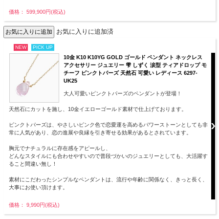
価格： 599,900円(税込)
お気に入りに追加済
NEW
PICK UP
10金 K10 K10YG GOLD ゴールド ペンダント ネックレス
アクセサリー ジュエリー 雫 しずく 涙型 ティアドロップ モ
チーフ ピンクトパーズ 天然石 可愛い レディース 6297-
UK25
大人可愛いピンクトパーズのペンダントが登場！
天然石にカットを施し、10金イエローゴールド素材で仕上げております。
ピンクトパーズは、やさしいピンク色で恋愛運を高めるパワーストーンとしても非
常に人気があり、恋の進展や良縁を引き寄せる効果があるとされています。
胸元でナチュラルに存在感をアピールし、
どんなスタイルにも合わせやすいので普段づかいのジュエリーとしても、大活躍す
ること間違い無し！
素材にこだわったシンプルなペンダントは、流行や年齢に関係なく、きっと長く、
大事にお使い頂けます。
価格： 9,990円(税込)