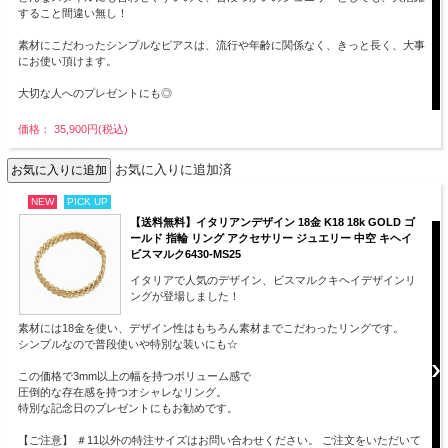
すること間違い無し！
素材にこだわったシンプルなピアスは、流行や年齢に関係なく、きっと長く、大事
にお使い頂けます。
大切な人へのプレゼントにも◎
価格： 35,900円(税込)
お気に入りに追加済
NEW
PICK UP
【送料無料】イタリアンデザイン 18金 K18 18k GOLD ゴ
ールド 指輪 リング アクセサリー ジュエリー 中空 キヘイ
ビスマルク6430-MS25
イタリアで人気のデザイン、ビスマルクキヘイデザインリ
ングが登場しました！
素材には18金を使い、デザイン性はもちろん素材までこだわったリングです。
シンプルなので普段使いや特別な装いにも☆
この価格で3mm以上の幅を持つボリューム感で
圧倒的な存在感を持つオシャレなリング。
特別な記念日のプレゼントにもお勧めです。
【ご注意】 ＃11以外の特注サイズはお問い合わせください。 ご注文をいただいて