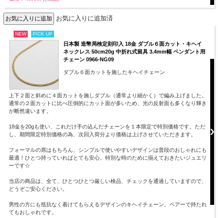
お気に入りに追加済
NEW
PICK UP
日本製 造幣局検定刻印入 18金 ダブル６面カット・キヘイ
ネックレス 50cm20g 中折れ式留具 3.4mm幅 ペンダント用
チェーン 0966-NG09
ダブル６面カットを施したキヘイチェーン
上下２面と斜めに４面カットを施しダブル（通常より細かく）で編み上げました。
通常の２面カットに比べ圧倒的にカット面が多いため、光の反射面も多くなり輝き
が断然違います。
18金を20gも使い、これだけ手の込んだチェーンを１本限定で特別価格です。ただ
し、期間限定特別価格の為、次回入荷分より価格は上げさせていただきます。
フォーマルの席はもちろん、シンプルで使いやすいデザインは普段のおしゃれにも
最適！ひとつ持っていればとても安心。特別な時のために揃えておきたいジュエリ
ーです☆
当店の商品は、全て、ひとつひとつ厳しい検品、チェックを通過していますので、
どうぞご安心ください。
男性の方にも抵抗なく着けてもらえるデザインのキヘイチェーン。ペアーで持たれ
てもおしゃれです。