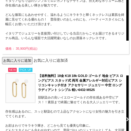
イタリアならではのシンプルでエレガントなデザインは、控えめなボリューム感と
存在感のある美しい輝きが魅力です。
どんな服装にもあわせやすく、溢れるようにキラキラと輝くネックレスは素肌を綺
麗に見せてくれる優れもの！ 普段使いのおしゃれにも、パーティースタイルにも
幅広くお使いいただけ頂けます。
イタリアでジュエリーを直接買い付けしている当店だからこそお届けできるオリジ
ナル商品。いろんな場面で大活躍間違いなしのお洒落ネックレスです。
価格： 35,900円(税込)
お気に入りに追加済
NEW
PICK UP
【送料無料】18金 K18 18k GOLD ゴールド 地金 ピアス ロ
ングピアス スタッド式 両耳 金属アレルギー対応ピアス シ
リコンキャッチ付き アクセサリー ジュエリー 中空 ロング
ラディアント シンプル 軽い6432-MS25
肌馴染みの良いイエローゴールドの存在感ある中空ピア
ス！！素肌まで綺麗に魅せてくれる大人ジュエリーです。
存在感はあるのに、スッと馴染むので上品なアクセントになり女性の魅力を引き立
ててくれます。
お顔まわりでキラキラ輝き、どこから見ても優美な印象に。
どんなスタイルにも合わせやすいので、普段づかいのジュエリーとしても、大活躍