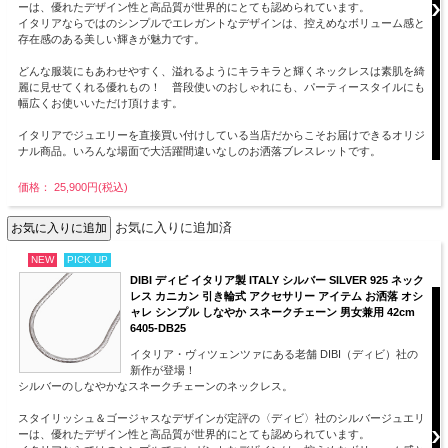
ーは、優れたデザイン性と高品質が世界的にとても認められています。
イタリアならではのシンプルでエレガントなデザインは、控えめなボリューム感と
存在感のある美しい輝きが魅力です。
どんな服装にもあわせやすく、溢れるようにキラキラと輝くネックレスは素肌を綺
麗に見せてくれる優れもの！ 普段使いのおしゃれにも、パーティースタイルにも
幅広くお使いいただけ頂けます。
イタリアでジュエリーを直接買い付けしている当店だからこそお届けできるオリジ
ナル商品。いろんな場面で大活躍間違いなしのお洒落ブレスレットです。
価格： 25,900円(税込)
お気に入りに追加済
NEW
PICK UP
DIBI ディビ イタリア製 ITALY シルバー SILVER 925 ネック
レス カニカン 引き輪式 アクセサリー アイテム お洒落 オシ
ャレ シンプル しなやか スネークチェーン 男女兼用 42cm
6405-DB25
イタリア・ヴィツェンツァにある老舗 DIBI（ディビ）社の
新作が登場！
シルバーのしなやかなスネークチェーンのネックレス。
スタイリッシュ＆ゴージャスなデザインが定評の〈ディビ〉社のシルバージュエリ
ーは、優れたデザイン性と高品質が世界的にとても認められています。