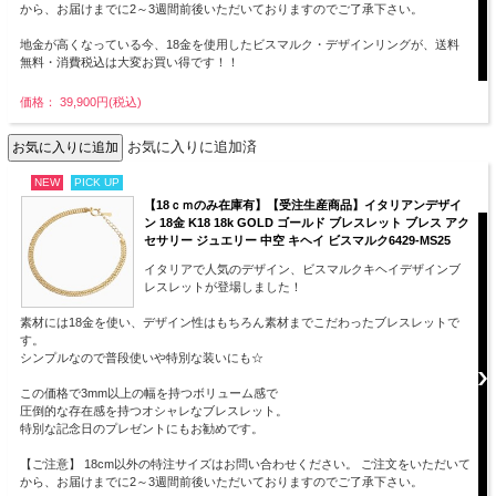
から、お届けまでに2～3週間前後いただいておりますのでご了承下さい。
地金が高くなっている今、18金を使用したビスマルク・デザインリングが、送料
無料・消費税込は大変お買い得です！！
価格： 39,900円(税込)
お気に入りに追加済
NEW
PICK UP
【18ｃｍのみ在庫有】【受注生産商品】イタリアンデザイ
ン 18金 K18 18k GOLD ゴールド ブレスレット ブレス アク
セサリー ジュエリー 中空 キヘイ ビスマルク6429-MS25
イタリアで人気のデザイン、ビスマルクキヘイデザインブ
レスレットが登場しました！
素材には18金を使い、デザイン性はもちろん素材までこだわったブレスレットで
す。
シンプルなので普段使いや特別な装いにも☆
この価格で3mm以上の幅を持つボリューム感で
圧倒的な存在感を持つオシャレなブレスレット。
特別な記念日のプレゼントにもお勧めです。
【ご注意】 18cm以外の特注サイズはお問い合わせください。 ご注文をいただいて
から、お届けまでに2～3週間前後いただいておりますのでご了承下さい。