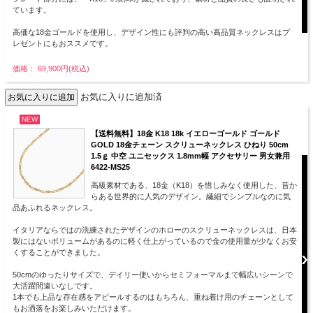
ています。
高価な18金ゴールドを使用し、デザイン性にも評判の高い高品質ネックレスはプ
レゼントにもおススメです。
価格： 69,900円(税込)
お気に入りに追加済
NEW
【送料無料】18金 K18 18k イエローゴールド ゴールド
GOLD 18金チェーン スクリューネックレス ひねり 50cm
1.5ｇ 中空 ユニセックス 1.8mm幅 アクセサリー 男女兼用
6422-MS25
高級素材である、18金（K18）を惜しみなく使用した、昔か
らある世界的に人気のデザイン。繊細でシンプルなのに気
品あふれるネックレス。
イタリアならではの洗練されたデザインのホローのスクリューネックレスは、日本
製にはないボリュームがあるのに軽く仕上がっているので金の使用量が少なくお安
くすることができました。
50cmのゆったりサイズで、デイリー使いからセミフォーマルまで幅広いシーンで
大活躍間違いなしです。
1本でも上品な存在感をアピールするのはもちろん、重ね着け用のチェーンとして
もお洒落をお楽しみいただけます。