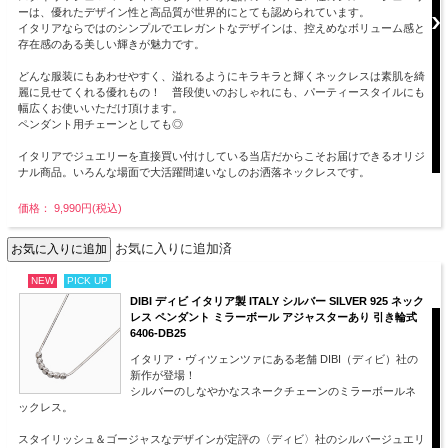
ーは、優れたデザイン性と高品質が世界的にとても認められています。
イタリアならではのシンプルでエレガントなデザインは、控えめなボリューム感と
存在感のある美しい輝きが魅力です。
どんな服装にもあわせやすく、溢れるようにキラキラと輝くネックレスは素肌を綺
麗に見せてくれる優れもの！ 普段使いのおしゃれにも、パーティースタイルにも
幅広くお使いいただけ頂けます。
ペンダント用チェーンとしても◎
イタリアでジュエリーを直接買い付けしている当店だからこそお届けできるオリジ
ナル商品。いろんな場面で大活躍間違いなしのお洒落ネックレスです。
価格： 9,990円(税込)
お気に入りに追加済
NEW
PICK UP
DIBI ディビ イタリア製 ITALY シルバー SILVER 925 ネック
レス ペンダント ミラーボール アジャスターあり 引き輪式
6406-DB25
イタリア・ヴィツェンツァにある老舗 DIBI（ディビ）社の
新作が登場！
シルバーのしなやかなスネークチェーンのミラーボールネ
ックレス。
スタイリッシュ＆ゴージャスなデザインが定評の〈ディビ〉社のシルバージュエリ