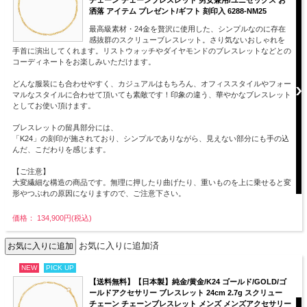
洒落 アイテム プレゼント/ギフト 刻印入 6288-NM25
最高級素材・24金を贅沢に使用した、シンプルなのに存在
感抜群のスクリューブレスレット。さり気ないおしゃれを
手首に演出してくれます。リストウォッチやダイヤモンドのブレスレットなどとの
コーディネートをお楽しみいただけます。
どんな服装にも合わせやすく、カジュアルはもちろん、オフィススタイルやフォー
マルなスタイルに合わせて頂いても素敵です！印象の違う、華やかなブレスレット
としてお使い頂けます。
ブレスレットの留具部分には、
「K24」の刻印が施されており、シンプルでありながら、見えない部分にも手の込
んだ、こだわりを感じます。
【ご注意】
大変繊細な構造の商品です。無理に押したり曲げたり、重いものを上に乗せると変
形やつぶれの原因になりますので、ご注意下さい。
価格： 134,900円(税込)
お気に入りに追加済
NEW
PICK UP
【送料無料】【日本製】純金/黄金/K24 ゴールド/GOLD/ゴ
ールドアクセサリー ブレスレット 24cm 2.7g スクリュー
チェーン チェーンブレスレット メンズ メンズアクセサリー