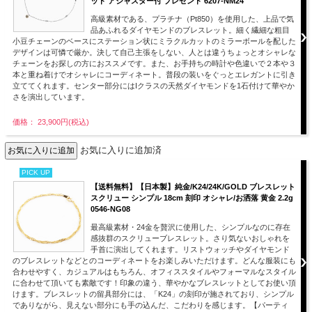
ット アジャスター付 プレゼント 6207-NM24
高級素材である、プラチナ（Pt850）を使用した、上品で気
品あふれるダイヤモンドのブレスレット。細く繊細な粗目
小豆チェーンのベースにステーション状にミラクルカットのミラーボールを配した
デザインは可憐で厳か。決して自己主張をしない、人とは違うちょっとオシャレな
チェーンをお探しの方におススメです。また、お手持ちの時計や色違いで２本や３
本と重ね着けでオシャレにコーディネート。普段の装いをぐっとエレガントに引き
立ててくれます。センター部分にはIクラスの天然ダイヤモンドを1石付けて華やか
さを演出しています。
価格： 23,900円(税込)
お気に入りに追加済
PICK UP
【送料無料】【日本製】純金/K24/24K/GOLD ブレスレット
スクリュー シンプル 18cm 刻印 オシャレ/お洒落 黄金 2.2g
0546-NG08
最高級素材・24金を贅沢に使用した、シンプルなのに存在
感抜群のスクリューブレスレット。さり気ないおしゃれを
手首に演出してくれます。リストウォッチやダイヤモンド
のブレスレットなどとのコーディネートをお楽しみいただけます。どんな服装にも
合わせやすく、カジュアルはもちろん、オフィススタイルやフォーマルなスタイル
に合わせて頂いても素敵です！印象の違う、華やかなブレスレットとしてお使い頂
けます。ブレスレットの留具部分には、「K24」の刻印が施されており、シンプル
でありながら、見えない部分にも手の込んだ、こだわりを感じます。【パーティ