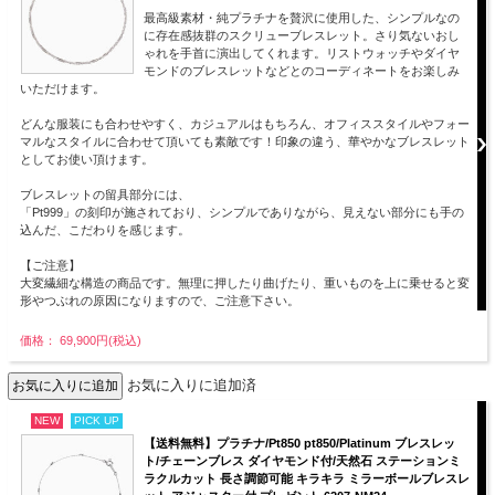
最高級素材・純プラチナを贅沢に使用した、シンプルなの
に存在感抜群のスクリューブレスレット。さり気ないおし
ゃれを手首に演出してくれます。リストウォッチやダイヤ
モンドのブレスレットなどとのコーディネートをお楽しみ
いただけます。
どんな服装にも合わせやすく、カジュアルはもちろん、オフィススタイルやフォー
マルなスタイルに合わせて頂いても素敵です！印象の違う、華やかなブレスレット
としてお使い頂けます。
ブレスレットの留具部分には、
「Pt999」の刻印が施されており、シンプルでありながら、見えない部分にも手の
込んだ、こだわりを感じます。
【ご注意】
大変繊細な構造の商品です。無理に押したり曲げたり、重いものを上に乗せると変
形やつぶれの原因になりますので、ご注意下さい。
価格： 69,900円(税込)
お気に入りに追加済
NEW
PICK UP
【送料無料】プラチナ/Pt850 pt850/Platinum ブレスレッ
ト/チェーンブレス ダイヤモンド付/天然石 ステーションミ
ラクルカット 長さ調節可能 キラキラ ミラーボールブレスレ