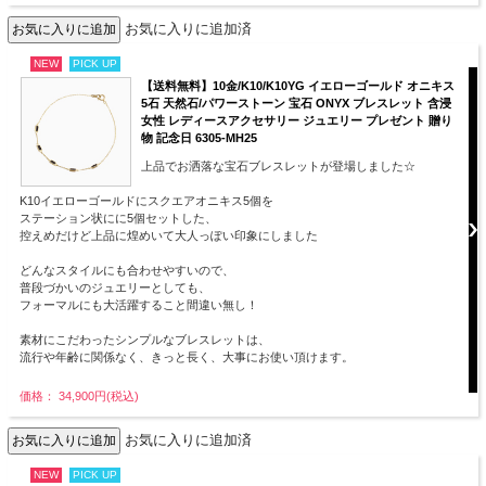
お気に入りに追加済
NEW
PICK UP
【送料無料】10金/K10/K10YG イエローゴールド オニキス
5石 天然石/パワーストーン 宝石 ONYX ブレスレット 含浸
女性 レディースアクセサリー ジュエリー プレゼント 贈り
物 記念日 6305-MH25
上品でお洒落な宝石ブレスレットが登場しました☆
K10イエローゴールドにスクエアオニキス5個を
ステーション状にに5個セットした、
控えめだけど上品に煌めいて大人っぽい印象にしました
どんなスタイルにも合わせやすいので、
普段づかいのジュエリーとしても、
フォーマルにも大活躍すること間違い無し！
素材にこだわったシンプルなブレスレットは、
流行や年齢に関係なく、きっと長く、大事にお使い頂けます。
価格： 34,900円(税込)
お気に入りに追加済
NEW
PICK UP