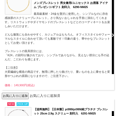
メンズブレスレット 男女兼用/ユニセックス お洒落 アイテ
ム プレゼント/ギフト 刻印入 6290-NM25
最高級素材・24金を贅沢に使用した、シンプルなのに存在
感抜群のスクリューブレスレット。さり気ないおしゃれを手首に演出してくれま
す。リストウォッチやダイヤモンドのブレスレットなどとのコーディネートをお楽
しみいただけます。
どんな服装にも合わせやすく、カジュアルはもちろん、オフィススタイルやフォー
マルなスタイルに合わせて頂いても素敵です！印象の違う、華やかなブレスレット
としてお使い頂けます。
ブレスレットの留具部分には、
「K24」の刻印が施されており、シンプルでありながら、見えない部分にも手の込
んだ、こだわりを感じます。
【ご注意】
大変繊細な構造の商品です。無理に押したり曲げたり、重いものを上に乗せると変
形やつぶれの原因になりますので、ご注意下さい。
価格： 149,900円(税込)
お気に入りに追加済
NEW
PICK UP
【送料無料】【日本製】pt999/pt999/純プラチナ ブレスレ
ット 25cm 2.9g スクリュー 刻印入 6291-NM25