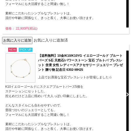
フォーマルにも大活躍すること間違い無し！
素材にこだわったシンプルなブレスレットは、
流行や年齢に関係なく、きっと長く、大事にお使い頂けます。
価格： 22,900円(税込)
お気に入りに追加済
NEW
PICK UP
【送料無料】10金/K10/K10YG イエローゴールド ブルート
パーズ 5石 天然石/パワーストーン 宝石 ブルトパ ブレスレ
ット 含浸 女性 レディースアクセサリー ジュエリー プレゼ
ント 贈り物 記念日 6302-MH25
上品でお洒落な宝石ブレスレットが登場しました☆
K10イエローゴールドにスクエアブルートパーズ5個を
ステーションにセットした、
控えめだけど上品に煌めいて大人っぽい印象にしました。
どんなスタイルにも合わせやすいので、
普段づかいのジュエリーとしても、
フォーマルにも大活躍すること間違い無し！
素材にこだわったシンプルなブレスレットは、
流行や年齢に関係なく、きっと長く、大事にお使い頂けます。