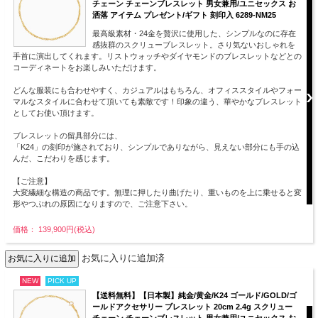
チェーン チェーンブレスレット 男女兼用/ユニセックス お
洒落 アイテム プレゼント/ギフト 刻印入 6289-NM25
最高級素材・24金を贅沢に使用した、シンプルなのに存在
感抜群のスクリューブレスレット。さり気ないおしゃれを
手首に演出してくれます。リストウォッチやダイヤモンドのブレスレットなどとの
コーディネートをお楽しみいただけます。
どんな服装にも合わせやすく、カジュアルはもちろん、オフィススタイルやフォー
マルなスタイルに合わせて頂いても素敵です！印象の違う、華やかなブレスレット
としてお使い頂けます。
ブレスレットの留具部分には、
「K24」の刻印が施されており、シンプルでありながら、見えない部分にも手の込
んだ、こだわりを感じます。
【ご注意】
大変繊細な構造の商品です。無理に押したり曲げたり、重いものを上に乗せると変
形やつぶれの原因になりますので、ご注意下さい。
価格： 139,900円(税込)
お気に入りに追加済
NEW
PICK UP
【送料無料】【日本製】純金/黄金/K24 ゴールド/GOLD/ゴ
ールドアクセサリー ブレスレット 20cm 2.4g スクリュー
チェーン チェーンブレスレット 男女兼用/ユニセックス お