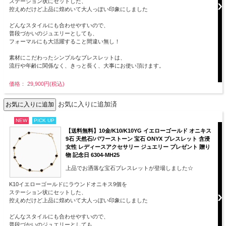
ステーション状にセットした、
控えめだけど上品に煌めいて大人っぽい印象にしました
どんなスタイルにも合わせやすいので、
普段づかいのジュエリーとしても、
フォーマルにも大活躍すること間違い無し！
素材にこだわったシンプルなブレスレットは、
流行や年齢に関係なく、きっと長く、大事にお使い頂けます。
価格： 29,900円(税込)
お気に入りに追加済
NEW
PICK UP
【送料無料】10金/K10/K10YG イエローゴールド オニキス
9石 天然石/パワーストーン 宝石 ONYX ブレスレット 含浸
女性 レディースアクセサリー ジュエリー プレゼント 贈り
物 記念日 6304-MH25
上品でお洒落な宝石ブレスレットが登場しました☆
K10イエローゴールドにラウンドオニキス9個を
ステーション状にセットした、
控えめだけど上品に煌めいて大人っぽい印象にしました
どんなスタイルにも合わせやすいので、
普段づかいのジュエリーとしても、