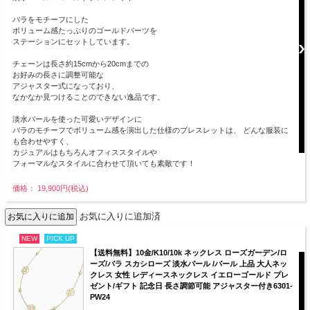
バラをモチーフにした
ボリューム感たっぷりのゴールドパーツを
ステーションにセットしています。
チェーンは長さ約15cmから20cmまでの
お好みの長さに調整可能な
アジャスター式になっており、
なかなか見つけることのできない逸品です。
淡水パールを使った可愛いデザインに
バラのモチーフでボリューム感を演出した仕様のブレスレットは、 どんな服装に
も合わせやすく、
カジュアルはもちろんオフィススタイルや
フォーマルなスタイルに合わせて頂いても素敵です！
価格： 19,900円(税込)
お気に入りに追加済
NEW
PICK UP
【送料無料】10金/K10/10k ネックレス ローズガーデン/ロ
ーズ/バラ スカシローズ 淡水パール /パール 上品 大人ネッ
クレス 女性 レディースネックレス イエローゴールド プレ
ゼント/ギフト 記念日 長さ調節可能 アジャスター付き6301-
PW24