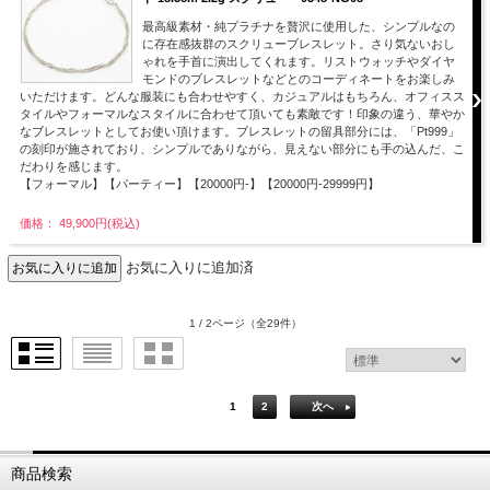
最高級素材・純プラチナを贅沢に使用した、シンプルなの
に存在感抜群のスクリューブレスレット。さり気ないおし
ゃれを手首に演出してくれます。リストウォッチやダイヤ
モンドのブレスレットなどとのコーディネートをお楽しみ
いただけます。どんな服装にも合わせやすく、カジュアルはもちろん、オフィスス
タイルやフォーマルなスタイルに合わせて頂いても素敵です！印象の違う、華やか
なブレスレットとしてお使い頂けます。ブレスレットの留具部分には、「Pt999」
の刻印が施されており、シンプルでありながら、見えない部分にも手の込んだ、こ
だわりを感じます。
【フォーマル】【パーティー】【20000円-】【20000円-29999円】
価格： 49,900円(税込)
お気に入りに追加済
1 / 2ページ
（全29件）
1
2
次へ
商品検索