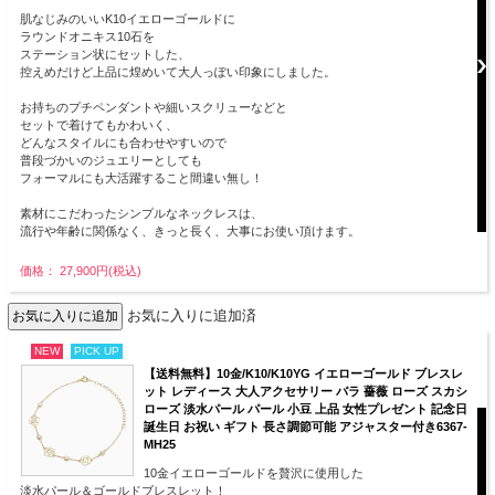
肌なじみのいいK10イエローゴールドに
ラウンドオニキス10石を
ステーション状にセットした、
控えめだけど上品に煌めいて大人っぽい印象にしました。
お持ちのプチペンダントや細いスクリューなどと
セットで着けてもかわいく、
どんなスタイルにも合わせやすいので
普段づかいのジュエリーとしても
フォーマルにも大活躍すること間違い無し！
素材にこだわったシンプルなネックレスは、
流行や年齢に関係なく、きっと長く、大事にお使い頂けます。
価格： 27,900円(税込)
お気に入りに追加済
NEW
PICK UP
【送料無料】10金/K10/K10YG イエローゴールド ブレスレ
ット レディース 大人アクセサリー バラ 薔薇 ローズ スカシ
ローズ 淡水パール パール 小豆 上品 女性プレゼント 記念日
誕生日 お祝い ギフト 長さ調節可能 アジャスター付き6367-
MH25
10金イエローゴールドを贅沢に使用した
淡水パール＆ゴールドブレスレット！