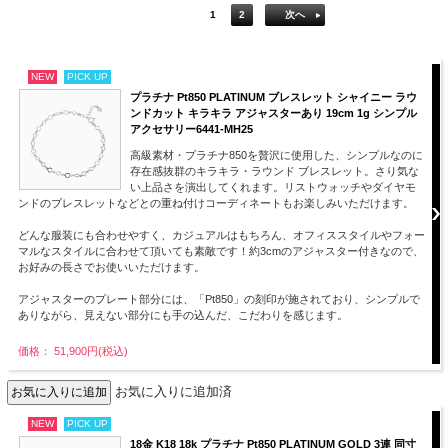
1
2
次へ
NEW
PICK UP
プラチナ Pt850 PLATINUM ブレスレット シャイニー ラウ
ンドカット キラキラ アジャスターあり 19cm 1g シンプル
アクセサリー6441-MH25
高級素材・プラチナ850を贅沢に使用した、シンプルなのに
存在感抜群のキラキラ・ラウンド ブレスレット。さり気な
い上品さを演出してくれます。リストウォッチやダイヤモ
ンドのブレスレットなどとの重ね付けコーディネートもお楽しみいただけます。
どんな服装にも合わせやすく、カジュアルはもちろん、オフィススタイルやフォー
マルなスタイルに合わせて頂いても素敵です！約3cmのアジャスター付きなので、
お好みの長さでお使いいただけます。
アジャスターのプレート部分には、「Pt850」の刻印が施されており、シンプルで
ありながら、見えない部分にも手の込んだ、こだわりを感じます。
価格： 51,900円(税込)
お気に入りに追加済
NEW
PICK UP
18金 K18 18k プラチナ Pt850 PLATINUM GOLD 3連 同寸