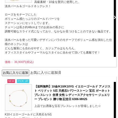
高級素材・10金を贅沢に使用した、
淡水パール＆ゴールドネックレス！
ローズをモチーフにした
ボリューム感たっぷりのゴールドパーツを
ステーションにセットしています。
チェーンは長さ約48cmまでのお好みの長さに
調整可能なスライド式になっており、なかなか見つけることのできない逸品です。
淡水パールを使った可愛いデザインにバラのモチーフでボリューム感を演出した仕
様のネックレスは
どんな服装にも合わせやすく、カジュアルはもちろん、
オフィススタイルやフォーマルなスタイルに合わせて頂いても素敵です！
価格： 36,900円(税込)
お気に入りに追加済
NEW
PICK UP
【送料無料】10金/K10/K10YG イエローゴールド アメジス
ト ペリドット 5石 天然石/パワーストーン 宝石 ガーネット
ブレスレット 含浸 女性 レディースアクセサリー ジュエリ
ー プレゼント 贈り物 記念日 6306-MH25
上品でお洒落な宝石ブレスレットが登場しました☆
K10イエローゴールドに天然石を5石