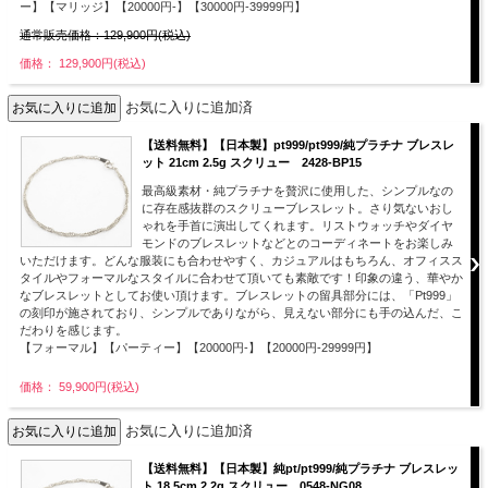
ー】【マリッジ】【20000円-】【30000円-39999円】
通常販売価格：129,900円(税込)
価格： 129,900円(税込)
お気に入りに追加済
【送料無料】【日本製】pt999/pt999/純プラチナ ブレスレ
ット 21cm 2.5g スクリュー 2428-BP15
最高級素材・純プラチナを贅沢に使用した、シンプルなの
に存在感抜群のスクリューブレスレット。さり気ないおし
ゃれを手首に演出してくれます。リストウォッチやダイヤ
モンドのブレスレットなどとのコーディネートをお楽しみ
いただけます。どんな服装にも合わせやすく、カジュアルはもちろん、オフィスス
タイルやフォーマルなスタイルに合わせて頂いても素敵です！印象の違う、華やか
なブレスレットとしてお使い頂けます。ブレスレットの留具部分には、「Pt999」
の刻印が施されており、シンプルでありながら、見えない部分にも手の込んだ、こ
だわりを感じます。
【フォーマル】【パーティー】【20000円-】【20000円-29999円】
価格： 59,900円(税込)
お気に入りに追加済
【送料無料】【日本製】純pt/pt999/純プラチナ ブレスレッ
ト 18.5cm 2.2g スクリュー 0548-NG08