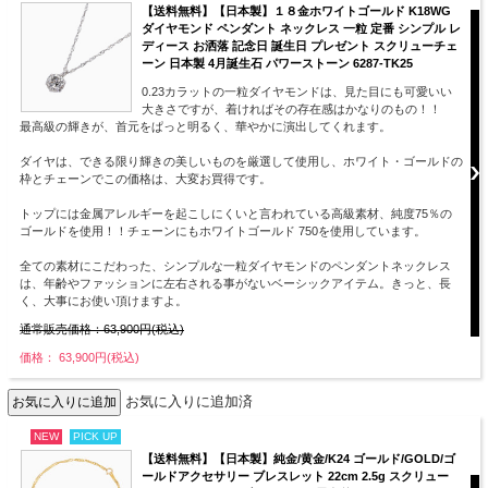
【送料無料】【日本製】１８金ホワイトゴールド K18WG
ダイヤモンド ペンダント ネックレス 一粒 定番 シンプル レ
ディース お洒落 記念日 誕生日 プレゼント スクリューチェ
ーン 日本製 4月誕生石 パワーストーン 6287-TK25
0.23カラットの一粒ダイヤモンドは、見た目にも可愛いい
大きさですが、着ければその存在感はかなりのもの！！
最高級の輝きが、首元をぱっと明るく、華やかに演出してくれます。
ダイヤは、できる限り輝きの美しいものを厳選して使用し、ホワイト・ゴールドの
枠とチェーンでこの価格は、大変お買得です。
トップには金属アレルギーを起こしにくいと言われている高級素材、純度75％の
ゴールドを使用！！チェーンにもホワイトゴールド 750を使用しています。
全ての素材にこだわった、シンプルな一粒ダイヤモンドのペンダントネックレス
は、年齢やファッションに左右される事がないベーシックアイテム。きっと、長
く、大事にお使い頂けますよ。
通常販売価格：63,900円(税込)
価格： 63,900円(税込)
お気に入りに追加済
NEW
PICK UP
【送料無料】【日本製】純金/黄金/K24 ゴールド/GOLD/ゴ
ールドアクセサリー ブレスレット 22cm 2.5g スクリュー