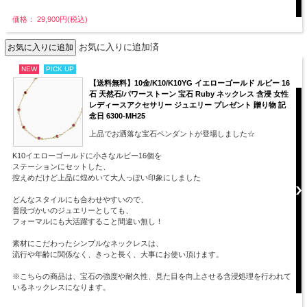
価格： 29,900円(税込)
お気に入りに追加済
NEW
PICK UP
【送料無料】10金/K10/K10YG イエローゴールド ルビー 16
石 天然石/パワーストーン 宝石 Ruby ネックレス 含浸 女性
レディースアクセサリー ジュエリー プレゼント 贈り物 記
念日 6300-MH25
上品でお洒落な宝石ペンダントが登場しました☆
K10イエローゴールドに小さなルビー16個を
ステーションにセットした、
控えめだけど上品に煌めいて大人っぽい印象にしました
どんなスタイルにも合わせやすいので、
普段づかいのジュエリーとしても、
フォーマルにも大活躍すること間違い無し！
素材にこだわったシンプルなネックレスは、
流行や年齢に関係なく、きっと長く、大事にお使い頂けます。
※こちらの商品は、宝石の強度や耐久性、見た目を向上させる含浸処理を行われて
いるネックレスになります。