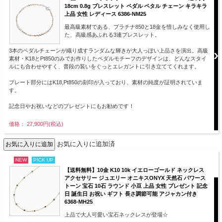
18cm 0.8g ブレスレット ペダル ペタル チェーン キラキラ
上品 女性 レディース 6386-NM25
最高級素材である、プラチナ850と18金を惜しみなく使用し
た、高級感あふれる3連ブレスレット。
3本のペダルチェーンが織り成すランダムな輝きが大人っぽい上品さを演出。高級
素材・K18とPt850のみでお作りしたペダルモチーフのデザインは、どんなスタイ
ルにも合わせやすく、普段の装いをぐっとエレガントに引き立ててくれます。
プレート部分にはK18,Pt850の刻印が入っており、素材の純度が証明されていま
す。
記念日やお祝いなどのプレゼントにもお勧めです！
価格： 27,900円(税込)
お気に入りに追加済
NEW
PICK UP
【送料無料】10金 K10 10k イエローゴールド ネックレス
アクセサリー ジュエリー オニキスONYX 天然石 パワース
トーン 宝石 10石 ラウンド 小豆 上品 女性 プレゼント 記念
日 誕生日 お祝い ギフト 長さ調節可能 アジャカン付き
6368-MH25
上品で大人可愛い宝石ネックレスが登場☆