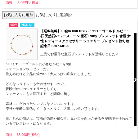
価格： 33,900円(税込)
お気に入りに追加済
NEW
PICK UP
【送料無料】10金/K10/K10YG イエローゴールド ルビー 9
石 天然石/パワーストーン 宝石 Ruby ブレスレット 含浸 女
性 レディースアクセサリー ジュエリー プレゼント 贈り物
記念日 6307-MH25
上品でお洒落な宝石ブレスレットが登場しました☆
K10イエローゴールドに小さなルビーを9個
ステーション状にセットた、
控えめだけど上品に煌めいて大人っぽい印象にしました
どんなスタイルにも合わせやすいので、
普段づかいのジュエリーとしても、
フォーマルにも大活躍すること間違い無し！
素材にこだわったシンプルなブレスレットは、
流行や年齢に関係なく、きっと長く、大事にお使い頂けます。
※こちらの商品は、宝石の強度や耐久性、見た目を向上させる含浸処理を行われて
いるブレスレットになります。
価格： 33,900円(税込)