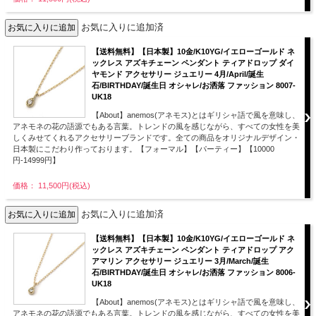
お気に入りに追加済
【送料無料】【日本製】10金/K10YG/イエローゴールド ネ
ックレス アズキチェーン ペンダント ティアドロップ ダイ
ヤモンド アクセサリー ジュエリー 4月/April/誕生
石/BIRTHDAY/誕生日 オシャレ/お洒落 ファッション 8007-
UK18
【About】anemos(アネモス)とはギリシャ語で風を意味し、
アネモネの花の語源でもある言葉。トレンドの風を感じながら、すべての女性を美
しくみせてくれるアクセサリーブランドです。全ての商品をオリジナルデザイン・
日本製にこだわり作っております。【フォーマル】【パーティー】【10000
円-14999円】
価格： 11,500円(税込)
お気に入りに追加済
【送料無料】【日本製】10金/K10YG/イエローゴールド ネ
ックレス アズキチェーン ペンダント ティアドロップ アク
アマリン アクセサリー ジュエリー 3月/March/誕生
石/BIRTHDAY/誕生日 オシャレ/お洒落 ファッション 8006-
UK18
【About】anemos(アネモス)とはギリシャ語で風を意味し、
アネモネの花の語源でもある言葉。トレンドの風を感じながら、すべての女性を美