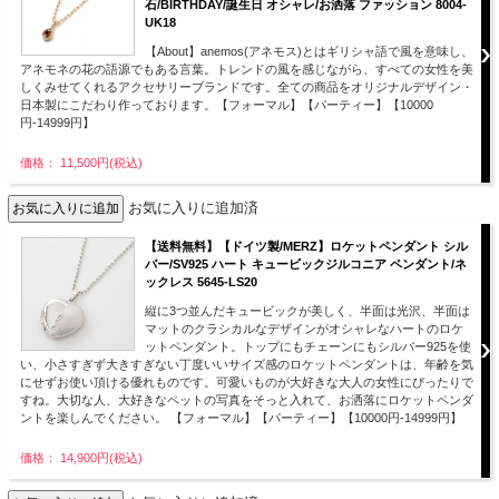
石/BIRTHDAY/誕生日 オシャレ/お洒落 ファッション 8004-
UK18
【About】anemos(アネモス)とはギリシャ語で風を意味し、
アネモネの花の語源でもある言葉。トレンドの風を感じながら、すべての女性を美
しくみせてくれるアクセサリーブランドです。全ての商品をオリジナルデザイン・
日本製にこだわり作っております。【フォーマル】【パーティー】【10000
円-14999円】
価格： 11,500円(税込)
お気に入りに追加済
【送料無料】【ドイツ製/MERZ】ロケットペンダント シル
バー/SV925 ハート キュービックジルコニア ペンダント/ネ
ックレス 5645-LS20
縦に3つ並んだキュービックが美しく、半面は光沢、半面は
マットのクラシカルなデザインがオシャレなハートのロケ
ットペンダント。トップにもチェーンにもシルバー925を使
い、小さすぎず大きすぎない丁度いいサイズ感のロケットペンダントは、年齢を気
にせずお使い頂ける優れものです。可愛いものが大好きな大人の女性にぴったりで
すね。大切な人、大好きなペットの写真をそっと入れて、お洒落にロケットペンダ
ントを楽しんでください。 【フォーマル】【パーティー】【10000円-14999円】
価格： 14,900円(税込)