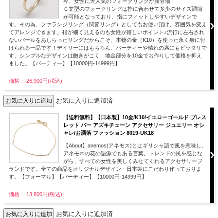
今、女性に大人気のフォークリングが新登場！
Ｃ文型のフォークリングは指に合わせて多少のサイズ調節
が可能となっており、指にフィットしやすいデザインで
す。その為、ファランジリング（関節リング）としてもお使い頂け、雰囲気を変え
てアレンジできます。指が細く見えるのも女性が嬉しいポイント♪流行に左右され
ないパールをあしらったリングだからこそ、本物の金（K10）を使った永く身に付
けられる一品です！デイリーにはもちろん、パーティーや晴れの席にもピッタリで
す。シンプルなデザインは飽きがこく、地金部分を10金でお作りして価格を抑え
ました。【パーティー】【10000円-14999円】
価格： 26,900円(税込)
お気に入りに追加済
【送料無料】【日本製】10金/K10/イエローゴールド ブレス
レット バー アズキチェーン アクセサリー ジュエリー オシ
ャレ/お洒落 ファッション 8019-UK18
【About】anemos(アネモス)とはギリシャ語で風を意味し、
アネモネの花の語源でもある言葉。トレンドの風を感じな
がら、すべての女性を美しくみせてくれるアクセサリーブ
ランドです。全ての商品をオリジナルデザイン・日本製にこだわり作っておりま
す。【フォーマル】【パーティー】【10000円-14999円】
価格： 13,800円(税込)
お気に入りに追加済