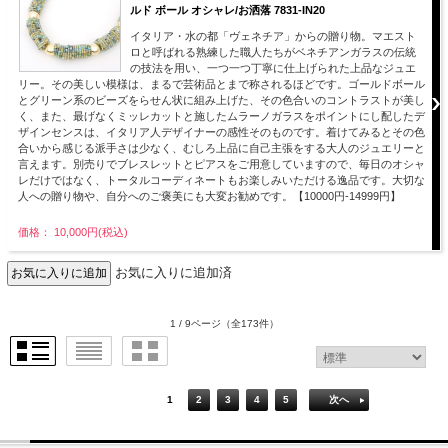
ルド ボール オシャレ/お洒落 7831-IN20
イタリア・水の都「ヴェネチア」からの贈り物。マエスト
ロと呼ばれる熟練した職人たちがベネチアンガラスの伝統
の技法を用い、一つ一つ丁寧に仕上げられた上品なジュエ
リー。その美しい模様は、まるで芸術品とまで称されるほどです。ゴールドボール
とグリーン系のビーズをらせん状に組み上げた、その色合いのコントラストが美し
く、また、最げなくミッレカットと施したムラーノガラスをポイントにし配したデ
ザインセンスは、イタリア人デザイナーの感性そのものです。着けてみるとその色
合いから感じる派手さは少なく、むしろ上品に自己主張をする大人のジュエリーと
言えます。別売りでブレスレットとピアスをご用意していますので、毎日のオシャ
レだけではなく、トータルコーディネートもお楽しみいただける逸品です。大切な
人への贈り物や、自分へのご褒美にも大変お勧めです。【10000円-14999円】
価格： 10,000円(税込)
お気に入りに追加済
1 / 9ページ
（全173件）
1
2
3
4
5
次へ