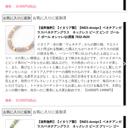
価格： 18,900円(税込)
お気に入りに追加済
【送料無料】【イタリア製】【INES design】ベネチアンガ
ラス/ベネチアングラス ネックレス ビーズ ピンク ゴール
ド ボール オシャレ/お洒落 7832-IN20
イタリア・水の都「ヴェネチア」からの贈り物。マエスト
ロと呼ばれる熟練した職人たちがベネチアンガラスの伝統
の技法を用い、一つ一つ丁寧に仕上げられた上品なジュエ
リー。その美しい模様は、まるで芸術品とまで称されるほどです。ゴールドボール
とピンク系のビーズをらせん状に組み上げた、その色合いのコントラストが美し
く、また、最げなくミッレカットと施したムラーノガラスをポイントにし配したデ
ザインセンスは、イタリア人デザイナーの感性そのものです。着けてみるとその色
合いから感じる派手さは少なく、むしろ上品に自己主張をする大人のジュエリーと
言えます。別売りでブレスレットとピアスをご用意していますので、毎日のオシャ
レだけではなく、トータルコーディネートもお楽しみいただける逸品です。大切な
人への贈り物や、自分へのご褒美にも大変お勧めです。【10000円-14999円】
価格： 10,000円(税込)
お気に入りに追加済
【送料無料】【イタリア製】【INES design】ベネチアンガ
ラス/ベネチアングラス ネックレス ビーズ グリーン ゴー