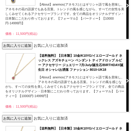
【About】anemos(アネモス)とはギリシャ語で風を意味し、
アネモネの花の語源でもある言葉。トレンドの風を感じながら、すべての女性を美
しくみせてくれるアクセサリーブランドです。全ての商品をオリジナルデザイン・
日本製にこだわり作っております。【フォーマル】【パーティー】【10000
円-14999円】
価格： 11,500円(税込)
お気に入りに追加済
【送料無料】【日本製】10金/K10YG/イエローゴールド ネ
ックレス アズキチェーン ペンダント ティアドロップ ルビ
ー アクセサリー ジュエリー 7月/July/誕生石/BIRTHDAY/誕
生日 オシャレ/お洒落 ファッション 8010-UK18
【About】anemos(アネモス)とはギリシャ語で風を意味し、
アネモネの花の語源でもある言葉。トレンドの風を感じな
がら、すべての女性を美しくみせてくれるアクセサリーブランドです。全ての商品
をオリジナルデザイン・日本製にこだわり作っております。【フォーマル】【パー
ティー】【10000円-14999円】
価格： 11,500円(税込)
お気に入りに追加済
【送料無料】【日本製】10金/K10YG/イエローゴールド ネ