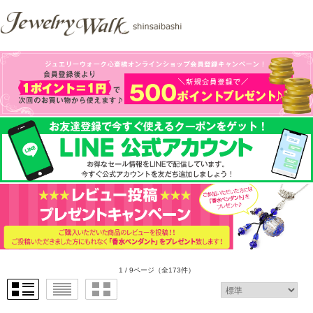
1 / 9ページ
（全173件）