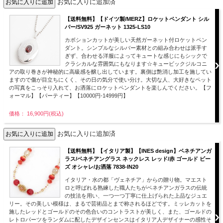
お気に入りに追加済
【送料無料】【ドイツ製/MERZ】ロケットペンダント シル
バー/SV925 ガーネット 1325-LS10
カボションカットが美しい天然ガーネット付ロケットペン
ダント。シンプルなシルバー素材との組み合わせは派手す
ぎず、合わせる洋服によってキュートな感じにもシックで
クラシカルな雰囲気にもなります☆キュービックジルコニ
アの取り巻きが神秘的に高級感を醸し出しています。裏側は艶消し加工を施してい
ますので傷が目立ちにくく、その日の気分で使い分け。大切な人、大好きなペット
の写真をこっそり入れて、お洒落にロケットペンダントを楽しんでください。【フ
ォーマル】【パーティー】【10000円-14999円】
価格： 16,900円(税込)
お気に入りに追加済
【送料無料】【イタリア製】【INES design】ベネチアンガ
ラス/ベネチアングラス ネックレス レッド/赤 ゴールド ビー
ズ オシャレ/お洒落 7838-IN20
イタリア・水の都「ヴェネチア」からの贈り物。マエスト
ロと呼ばれる熟練した職人たちがベネチアンガラスの伝統
の技法を用い、一つ一つ丁寧に仕上げられた上品なジュエ
リー。その美しい模様は、まるで芸術品とまで称されるほどです。ミッレカットを
施したレッドとゴールドのその色合いのコントラストが美しく、また、ゴールドの
レトロパーツをランダムに配したデザインセンスはイタリア人デザイナーの感性そ