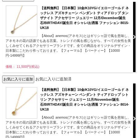
【送料無料】【日本製】10金/K10YG/イエローゴールド ネ
ックレス アズキチェーン ペンダント ティアドロップ タン
ザナイト アクセサリー ジュエリー 12月/December/誕生
石/BIRTHDAY/誕生日 オシャレ/お洒落 ファッション 8015-
UK18
【About】anemos(アネモス)とはギリシャ語で風を意味し、
アネモネの花の語源でもある言葉。トレンドの風を感じながら、すべての女性を美
しくみせてくれるアクセサリーブランドです。全ての商品をオリジナルデザイン・
日本製にこだわり作っております。【フォーマル】【パーティー】【10000
円-14999円】
価格： 11,500円(税込)
お気に入りに追加済
【送料無料】【日本製】10金/K10YG/イエローゴールド ネ
ックレス アズキチェーン ペンダント ティアドロップ シト
リン アクセサリー ジュエリー 11月/November/誕生
石/BIRTHDAY/誕生日 オシャレ/お洒落 ファッション 8014-
UK18
【About】anemos(アネモス)とはギリシャ語で風を意味し、
アネモネの花の語源でもある言葉。トレンドの風を感じながら、すべての女性を美
しくみせてくれるアクセサリーブランドです。全ての商品をオリジナルデザイン・
日本製にこだわり作っております。【フォーマル】【パーティー】【10000
円-14999円】