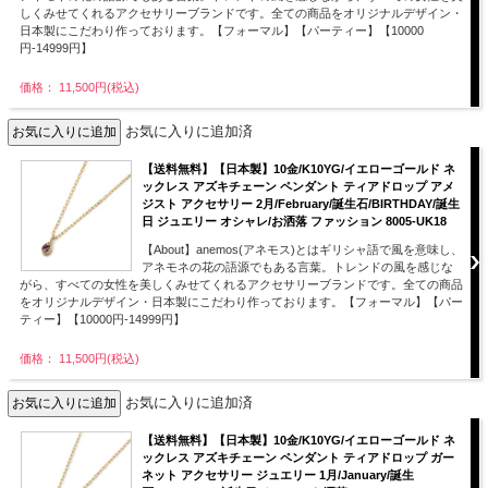
しくみせてくれるアクセサリーブランドです。全ての商品をオリジナルデザイン・
日本製にこだわり作っております。【フォーマル】【パーティー】【10000
円-14999円】
価格： 11,500円(税込)
お気に入りに追加済
【送料無料】【日本製】10金/K10YG/イエローゴールド ネ
ックレス アズキチェーン ペンダント ティアドロップ アメ
ジスト アクセサリー 2月/February/誕生石/BIRTHDAY/誕生
日 ジュエリー オシャレ/お洒落 ファッション 8005-UK18
【About】anemos(アネモス)とはギリシャ語で風を意味し、
アネモネの花の語源でもある言葉。トレンドの風を感じな
がら、すべての女性を美しくみせてくれるアクセサリーブランドです。全ての商品
をオリジナルデザイン・日本製にこだわり作っております。【フォーマル】【パー
ティー】【10000円-14999円】
価格： 11,500円(税込)
お気に入りに追加済
【送料無料】【日本製】10金/K10YG/イエローゴールド ネ
ックレス アズキチェーン ペンダント ティアドロップ ガー
ネット アクセサリー ジュエリー 1月/January/誕生