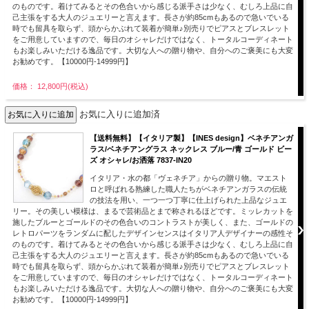
のものです。着けてみるとその色合いから感じる派手さは少なく、むしろ上品に自
己主張をする大人のジュエリーと言えます。長さが約85cmもあるので急いでいる
時でも留具を取らず、頭からかぶれて装着が簡単♪別売りでピアスとブレスレット
をご用意していますので、毎日のオシャレだけではなく、トータルコーディネート
もお楽しみいただける逸品です。大切な人への贈り物や、自分へのご褒美にも大変
お勧めです。【10000円-14999円】
価格： 12,800円(税込)
お気に入りに追加済
【送料無料】【イタリア製】【INES design】ベネチアンガ
ラス/ベネチアングラス ネックレス ブルー/青 ゴールド ビー
ズ オシャレ/お洒落 7837-IN20
イタリア・水の都「ヴェネチア」からの贈り物。マエスト
ロと呼ばれる熟練した職人たちがベネチアンガラスの伝統
の技法を用い、一つ一つ丁寧に仕上げられた上品なジュエ
リー。その美しい模様は、まるで芸術品とまで称されるほどです。ミッレカットを
施したブルーとゴールドのその色合いのコントラストが美しく、また、ゴールドの
レトロパーツをランダムに配したデザインセンスはイタリア人デザイナーの感性そ
のものです。着けてみるとその色合いから感じる派手さは少なく、むしろ上品に自
己主張をする大人のジュエリーと言えます。長さが約85cmもあるので急いでいる
時でも留具を取らず、頭からかぶれて装着が簡単♪別売りでピアスとブレスレット
をご用意していますので、毎日のオシャレだけではなく、トータルコーディネート
もお楽しみいただける逸品です。大切な人への贈り物や、自分へのご褒美にも大変
お勧めです。【10000円-14999円】