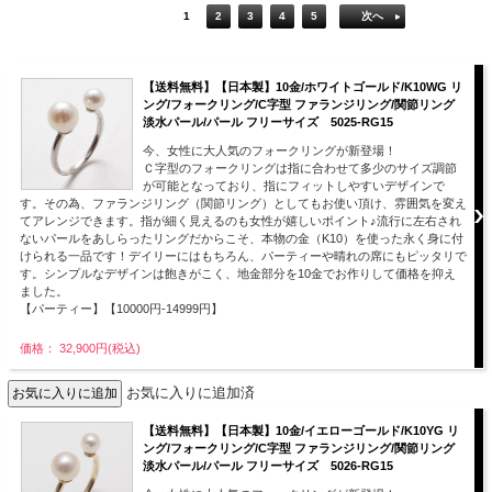
1
2
3
4
5
次へ
【送料無料】【日本製】10金/ホワイトゴールド/K10WG リ
ング/フォークリング/C字型 ファランジリング/関節リング
淡水パール/パール フリーサイズ 5025-RG15
今、女性に大人気のフォークリングが新登場！
Ｃ字型のフォークリングは指に合わせて多少のサイズ調節
が可能となっており、指にフィットしやすいデザインで
す。その為、ファランジリング（関節リング）としてもお使い頂け、雰囲気を変え
てアレンジできます。指が細く見えるのも女性が嬉しいポイント♪流行に左右され
ないパールをあしらったリングだからこそ、本物の金（K10）を使った永く身に付
けられる一品です！デイリーにはもちろん、パーティーや晴れの席にもピッタリで
す。シンプルなデザインは飽きがこく、地金部分を10金でお作りして価格を抑え
ました。
【パーティー】【10000円-14999円】
価格： 32,900円(税込)
お気に入りに追加済
【送料無料】【日本製】10金/イエローゴールド/K10YG リ
ング/フォークリング/C字型 ファランジリング/関節リング
淡水パール/パール フリーサイズ 5026-RG15