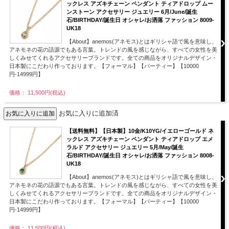
ックレス アズキチェーン ペンダント ティアドロップ ムー
ンストーン アクセサリー ジュエリー 6月/June/誕生
石/BIRTHDAY/誕生日 オシャレ/お洒落 ファッション 8009-
UK18
【About】anemos(アネモス)とはギリシャ語で風を意味し、
アネモネの花の語源でもある言葉。トレンドの風を感じながら、すべての女性を美
しくみせてくれるアクセサリーブランドです。全ての商品をオリジナルデザイン・
日本製にこだわり作っております。【フォーマル】【パーティー】【10000
円-14999円】
価格： 11,500円(税込)
お気に入りに追加済
【送料無料】【日本製】10金/K10YG/イエローゴールド ネ
ックレス アズキチェーン ペンダント ティアドロップ エメ
ラルド アクセサリー ジュエリー 5月/May/誕生
石/BIRTHDAY/誕生日 オシャレ/お洒落 ファッション 8008-
UK18
【About】anemos(アネモス)とはギリシャ語で風を意味し、
アネモネの花の語源でもある言葉。トレンドの風を感じながら、すべての女性を美
しくみせてくれるアクセサリーブランドです。全ての商品をオリジナルデザイン・
日本製にこだわり作っております。【フォーマル】【パーティー】【10000
円-14999円】
価格： 11,500円(税込)