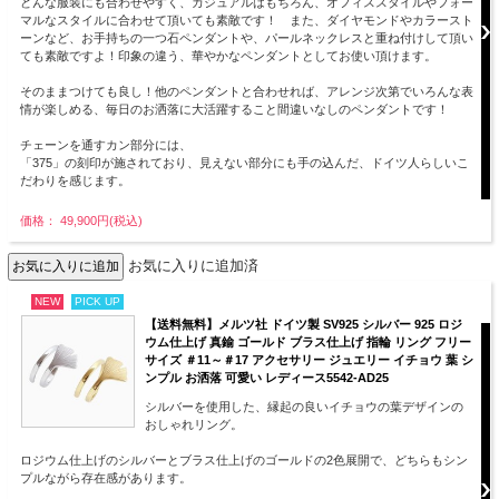
どんな服装にも合わせやすく、カジュアルはもちろん、オフィススタイルやフォー
マルなスタイルに合わせて頂いても素敵です！ また、ダイヤモンドやカラースト
ーンなど、お手持ちの一つ石ペンダントや、パールネックレスと重ね付けして頂い
ても素敵ですよ！印象の違う、華やかなペンダントとしてお使い頂けます。
そのままつけても良し！他のペンダントと合わせれば、アレンジ次第でいろんな表
情が楽しめる、毎日のお洒落に大活躍すること間違いなしのペンダントです！
チェーンを通すカン部分には、
「375」の刻印が施されており、見えない部分にも手の込んだ、ドイツ人らしいこ
だわりを感じます。
価格： 49,900円(税込)
お気に入りに追加済
NEW
PICK UP
【送料無料】メルツ社 ドイツ製 SV925 シルバー 925 ロジ
ウム仕上げ 真鍮 ゴールド ブラス仕上げ 指輪 リング フリー
サイズ ＃11～＃17 アクセサリー ジュエリー イチョウ 葉 シ
ンプル お洒落 可愛い レディース5542-AD25
シルバーを使用した、縁起の良いイチョウの葉デザインの
おしゃれリング。
ロジウム仕上げのシルバーとブラス仕上げのゴールドの2色展開で、どちらもシン
プルながら存在感があります。