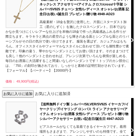
ネックレス アクセサリー/アイテム クロス/cross/十字架 シ
ルバー/SV925 チェーン 女性/レディース オシャレ/お洒落 記
念日/お祝い/誕生日 プレゼント/贈り物 4948-AD23
高級素材・18金を贅沢に使用した、片面にスターダスト加
工（星のしずく）を施したクロスペンダント。日本ではな
かなか見つけにくいレアーな仕上げを本物の18金で作った高級感あふれる作りが
際立ちます。キラキラと満点の星空のような輝きのある面とシンプルな面とのリバ
ーシブルがその日の気分で使い分けできます。 服装を選ばず、カジュアルはもち
ろん、オフィススタイルやフォーマルなスタイルに合わせて頂いても個性豊かで素
敵です。印象の違う、華やかなペンダントとしてお使い頂けます。そのままつけて
も良し！他のペンダントと合わせれば、アレンジ次第でいろんな表情が楽しめる、
毎日のお洒落に大活躍すること間違いなしのペンダントです！トップのカン部分に
は、「750」の刻印が施されており、しっかりと素材の証明打刻がされています。
【フォーマル】【パーティー】【20000円-】
価格： 49,900円(税込)
お気に入りに追加済
【送料無料ドイツ製 シルバー/SILVER/SV925 イヤーカフ/イ
ヤークリップ/イヤリング ロンバス ライン アクセサリー/ア
イテム オシャレ/お洒落 女性/レディース プレゼント/贈り物
シルバーアクセサリー お祝い/記念日/誕生日 4947-AD23
ピアスホールがなくても装着できるイヤーカフです。着用
場所もさまざまで、アレンジしやすいのも特徴です。全て