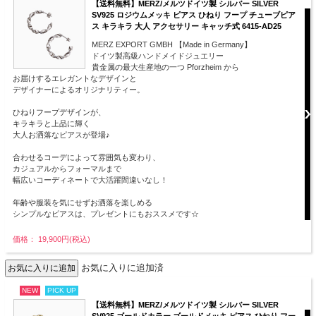
【送料無料】MERZ/メルツドイツ製 シルバー SILVER
SV925 ロジウムメッキ ピアス ひねり フープ チューブピア
ス キラキラ 大人 アクセサリー キャッチ式 6415-AD25
MERZ EXPORT GMBH 【Made in Germany】
ドイツ製高級ハンドメイドジュエリー
貴金属の最大生産地の一つ Pforzheim から
お届けするエレガントなデザインと
デザイナーによるオリジナリティー。
ひねりフープデザインが、
キラキラと上品に輝く
大人お洒落なピアスが登場♪
合わせるコーデによって雰囲気も変わり、
カジュアルからフォーマルまで
幅広いコーディネートで大活躍間違いなし！
年齢や服装を気にせずお洒落を楽しめる
シンプルなピアスは、プレゼントにもおススメです☆
価格： 19,900円(税込)
お気に入りに追加済
NEW
PICK UP
【送料無料】MERZ/メルツドイツ製 シルバー SILVER
SV925 ゴールドカラー ゴールドメッキ ピアス ひねり フー