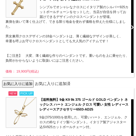
シンプルでオシャレなクロスにイタリア製のシルバー925カ
ットボールチェーンをセットした、当店が自信を持ってお
届けできるデザインのクロスペンダントが登場。
裏側を抜いて薄く仕上げて、できる限り地金を使わず価格を抑えた仕様にしまし
た。
男女兼用クロスデザインの18金ペンダントは、薄く繊細なデザインが美しく、
幸運を呼ぶお守りクロスペンダントとしても大人気のアイテムです！
【ご注意】 大変、薄く繊細な作りのペンダントです。重いものを上に乗せたり、
負荷がかからないように取扱いにはご注意ください。
価格： 19,900円(税込)
お気に入りに追加済
NEW
PICK UP
【送料無料】9金 K9 9k 375 ゴールド GOLD ペンダント ネ
ックレス ハート エンジェル クロス 可愛い 女性 レディース
レディースアクセサリー6503-AD25
9金(375/1000)を使用した、可愛いハート、エンジェル、ク
ロスの粋なドイツ製ペンダント。イタリア製アジャスター
込SV925カットボールチェーン付。