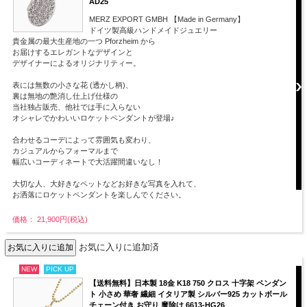
AD25
MERZ EXPORT GMBH 【Made in Germany】
ドイツ製高級ハンドメイドジュエリー
貴金属の最大生産地の一つ Pforzheim から
お届けするエレガントなデザインと
デザイナーによるオリジナリティー。
表には無数の小さな花 (透かし柄)、
裏は無地の艶消し仕上げ仕様の
当社独占販売、他社では手に入らない
オシャレでかわいいロケットペンダントが登場♪
合わせるコーデによって雰囲気も変わり、
カジュアルからフォーマルまで
幅広いコーディネートで大活躍間違いなし！
大切な人、大好きなペットなどお好きな写真を入れて、
お洒落にロケットペンダントを楽しんでください。
価格： 21,900円(税込)
お気に入りに追加済
NEW
PICK UP
【送料無料】日本製 18金 K18 750 クロス 十字架 ペンダン
ト 小さめ 華奢 繊細 イタリア製 シルバー925 カットボール
チェーン付き お守り 魔除け 6613-HG26