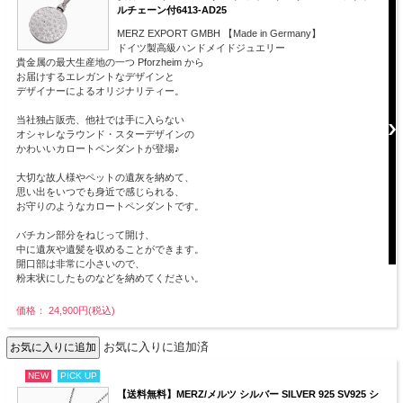
ルチェーン付6413-AD25
MERZ EXPORT GMBH 【Made in Germany】
ドイツ製高級ハンドメイドジュエリー
貴金属の最大生産地の一つ Pforzheim から
お届けするエレガントなデザインと
デザイナーによるオリジナリティー。
当社独占販売、他社では手に入らない
オシャレなラウンド・スターデザインの
かわいいカロートペンダントが登場♪
大切な故人様やペットの遺灰を納めて、
思い出をいつでも身近で感じられる、
お守りのようなカロートペンダントです。
バチカン部分をねじって開け、
中に遺灰や遺髪を収めることができます。
開口部は非常に小さいので、
粉末状にしたものなどを納めてください。
価格： 24,900円(税込)
お気に入りに追加済
NEW
PICK UP
【送料無料】MERZ/メルツ シルバー SILVER 925 SV925 シ