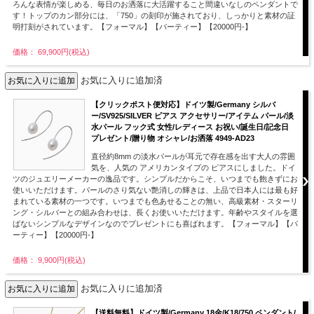
ろんな表情が楽しめる、毎日のお洒落に大活躍すること間違いなしのペンダントで
す！トップのカン部分には、「750」の刻印が施されており、しっかりと素材の証
明打刻がされています。【フォーマル】【パーティー】【20000円-】
価格： 69,900円(税込)
お気に入りに追加済
【クリックポスト便対応】ドイツ製/Germany シルバ
ー/SV925/SILVER ピアス アクセサリー/アイテム パール/淡
水パール フック式 女性/レディース お祝い/誕生日/記念日
プレゼント/贈り物 オシャレ/お洒落 4949-AD23
直径約8mm の淡水パールが耳元で存在感を出す大人の雰囲
気を、人気の アメリカンタイプの ピアスにしました。ドイ
ツのジュエリーメーカーの逸品です。シンプルだからこそ、いつまでも飽きずにお
使いいただけます。パールのさり気ない艶消しの輝きは、上品で日本人には最も好
まれている素材の一つです。いつまでも色あせることの無い、高級素材・スターリ
ング・シルバーとの組み合わせは、長くお使いいただけます。年齢やスタイルを選
ばないシンプルなデザインなのでプレゼントにも喜ばれます。【フォーマル】【パ
ーティー】【20000円-】
価格： 9,900円(税込)
お気に入りに追加済
【送料無料】ドイツ製/Germany 18金/K18/750 ペンダント/