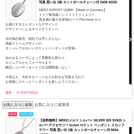
写真 思い出 2枚 カットボールチェーン付 6409-AD25
MERZ EXPORT GMBH 【Made in Germany】
ドイツ製高級ハンドメイドジュエリー
貴金属の最大生産地の一つ Pforzheim から
お届けするエレガントなデザインと
デザイナーによるオリジナリティー。
当社独占販売、他社では手に入らない
両面ストームデザインの
オシャレでかわいいロケットペンダントが登場♪
合わせるコーデによって雰囲気も変わり、
カジュアルからフォーマルまで
幅広いコーディネートで大活躍間違いなし！
大切な人、大好きなペットなどお好きな写真を入れて、
お洒落にロケットペンダントを楽しんでください。
価格： 16,900円(税込)
お気に入りに追加済
NEW
PICK UP
【送料無料】MERZ/メルツ シルバー SILVER 925 SV925 シ
ルバーアクセサリー locket ロケット ペンダント スカシフ
ラワー 写真 思い出 1枚 カットボールチェーン付 6604-