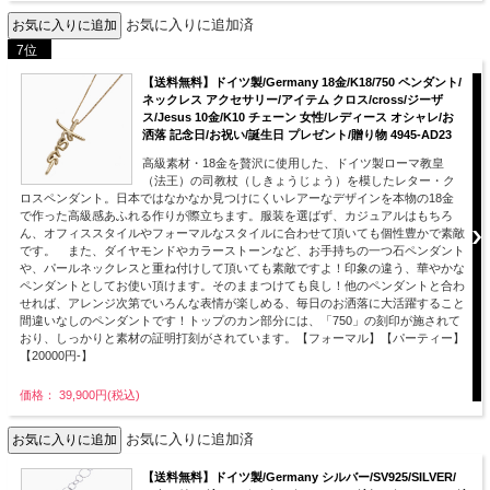
お気に入りに追加済
7位
【送料無料】ドイツ製/Germany 18金/K18/750 ペンダント/
ネックレス アクセサリー/アイテム クロス/cross/ジーザ
ス/Jesus 10金/K10 チェーン 女性/レディース オシャレ/お
洒落 記念日/お祝い/誕生日 プレゼント/贈り物 4945-AD23
高級素材・18金を贅沢に使用した、ドイツ製ローマ教皇
（法王）の司教杖（しきょうじょう）を模したレター・ク
ロスペンダント。日本ではなかなか見つけにくいレアーなデザインを本物の18金
で作った高級感あふれる作りが際立ちます。服装を選ばず、カジュアルはもちろ
ん、オフィススタイルやフォーマルなスタイルに合わせて頂いても個性豊かで素敵
です。 また、ダイヤモンドやカラーストーンなど、お手持ちの一つ石ペンダント
や、パールネックレスと重ね付けして頂いても素敵ですよ！印象の違う、華やかな
ペンダントとしてお使い頂けます。そのままつけても良し！他のペンダントと合わ
せれば、アレンジ次第でいろんな表情が楽しめる、毎日のお洒落に大活躍すること
間違いなしのペンダントです！トップのカン部分には、「750」の刻印が施されて
おり、しっかりと素材の証明打刻がされています。【フォーマル】【パーティー】
【20000円-】
価格： 39,900円(税込)
お気に入りに追加済
【送料無料】ドイツ製/Germany シルバー/SV925/SILVER/