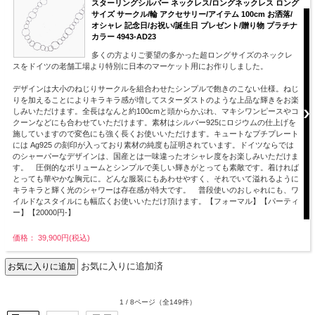
スターリングシルバー ネックレス/ロングネックレス ロング
サイズ サークル/輪 アクセサリー/アイテム 100cm お洒落/
オシャレ 記念日/お祝い/誕生日 プレゼント/贈り物 プラチナ
カラー 4943-AD23
多くの方よりご要望の多かった超ロングサイズのネックレ
スをドイツの老舗工場より特別に日本のマーケット用にお作りしました。
デザインは大小のねじりサークルを組合わせたシンプルで飽きのこない仕様。ねじ
りを加えることによりキラキラ感が増してスターダストのような上品な輝きをお楽
しみいただけます。全長はなんと約100cmと頭からかぶれ、マキシワンピースやコ
クーンなどにも合わせていただけます。素材はシルバー925にロジウムの仕上げを
施していますので変色にも強く長くお使いいただけます。キュートなプチプレート
には Ag925 の刻印が入っており素材の純度も証明されています。ドイツならでは
のシャーパーなデザインは、国産とは一味違ったオシャレ度をお楽しみいただけま
す。 圧倒的なボリュームとシンプルで美しい輝きがとっても素敵です。着ければ
とっても華やかな胸元に。どんな服装にもあわせやすく、それでいて溢れるように
キラキラと輝く光のシャワーは存在感が特大です。 普段使いのおしゃれにも、ワ
イルドなスタイルにも幅広くお使いいただけ頂けます。【フォーマル】【パーティ
ー】【20000円-】
価格： 39,900円(税込)
お気に入りに追加済
1 / 8ページ
（全149件）