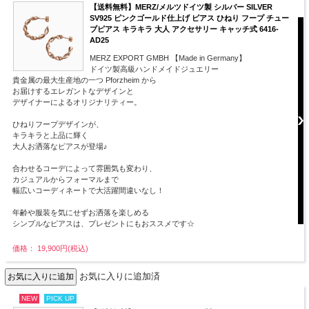
【送料無料】MERZ/メルツドイツ製 シルバー SILVER
SV925 ピンクゴールド仕上げ ピアス ひねり フープ チュー
ブピアス キラキラ 大人 アクセサリー キャッチ式 6416-
AD25
MERZ EXPORT GMBH 【Made in Germany】
ドイツ製高級ハンドメイドジュエリー
貴金属の最大生産地の一つ Pforzheim から
お届けするエレガントなデザインと
デザイナーによるオリジナリティー。
ひねりフープデザインが、
キラキラと上品に輝く
大人お洒落なピアスが登場♪
合わせるコーデによって雰囲気も変わり、
カジュアルからフォーマルまで
幅広いコーディネートで大活躍間違いなし！
年齢や服装を気にせずお洒落を楽しめる
シンプルなピアスは、プレゼントにもおススメです☆
価格： 19,900円(税込)
お気に入りに追加済
NEW
PICK UP