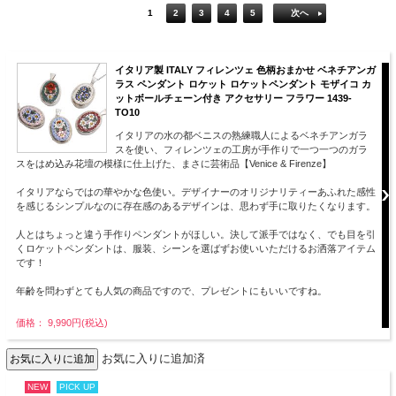
1
2
3
4
5
次へ
イタリア製 ITALY フィレンツェ 色柄おまかせ ベネチアンガ
ラス ペンダント ロケット ロケットペンダント モザイコ カ
ットボールチェーン付き アクセサリー フラワー 1439-
TO10
イタリアの水の都ベニスの熟練職人によるベネチアンガラ
スを使い、フィレンツェの工房が手作りで一つ一つのガラ
スをはめ込み花壇の模様に仕上げた、まさに芸術品【Venice & Firenze】
イタリアならではの華やかな色使い。デザイナーのオリジナリティーあふれた感性
を感じるシンプルなのに存在感のあるデザインは、思わず手に取りたくなります。
人とはちょっと違う手作りペンダントがほしい。決して派手ではなく、でも目を引
くロケットペンダントは、服装、シーンを選ばずお使いいただけるお洒落アイテム
です！
年齢を問わずとても人気の商品ですので、プレゼントにもいいですね。
価格： 9,990円(税込)
お気に入りに追加済
NEW
PICK UP