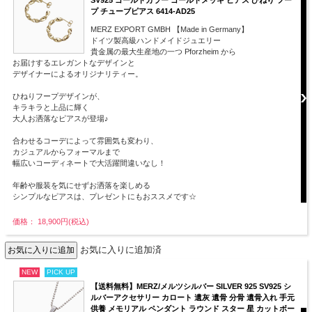
プ チューブピアス 6414-AD25
MERZ EXPORT GMBH 【Made in Germany】
ドイツ製高級ハンドメイドジュエリー
貴金属の最大生産地の一つ Pforzheim から
お届けするエレガントなデザインと
デザイナーによるオリジナリティー。
ひねりフープデザインが、
キラキラと上品に輝く
大人お洒落なピアスが登場♪
合わせるコーデによって雰囲気も変わり、
カジュアルからフォーマルまで
幅広いコーディネートで大活躍間違いなし！
年齢や服装を気にせずお洒落を楽しめる
シンプルなピアスは、プレゼントにもおススメです☆
価格： 18,900円(税込)
お気に入りに追加済
NEW
PICK UP
【送料無料】MERZ/メルツシルバー SILVER 925 SV925 シ
ルバーアクセサリー カロート 遺灰 遺骨 分骨 遺骨入れ 手元
供養 メモリアル ペンダント ラウンド スター 星 カットボー