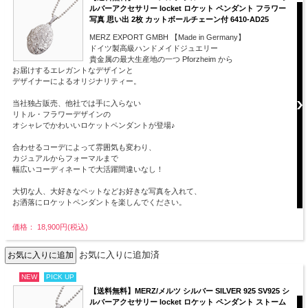
ルバーアクセサリー locket ロケット ペンダント フラワー
写真 思い出 2枚 カットボールチェーン付 6410-AD25
MERZ EXPORT GMBH 【Made in Germany】
ドイツ製高級ハンドメイドジュエリー
貴金属の最大生産地の一つ Pforzheim から
お届けするエレガントなデザインと
デザイナーによるオリジナリティー。
当社独占販売、他社では手に入らない
リトル・フラワーデザインの
オシャレでかわいいロケットペンダントが登場♪
合わせるコーデによって雰囲気も変わり、
カジュアルからフォーマルまで
幅広いコーディネートで大活躍間違いなし！
大切な人、大好きなペットなどお好きな写真を入れて、
お洒落にロケットペンダントを楽しんでください。
価格： 18,900円(税込)
お気に入りに追加済
NEW
PICK UP
【送料無料】MERZ/メルツ シルバー SILVER 925 SV925 シ
ルバーアクセサリー locket ロケット ペンダント ストーム