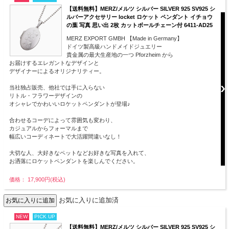
【送料無料】MERZ/メルツ シルバー SILVER 925 SV925 シ
ルバーアクセサリー locket ロケット ペンダント イチョウ
の葉 写真 思い出 2枚 カットボールチェーン付 6411-AD25
MERZ EXPORT GMBH 【Made in Germany】
ドイツ製高級ハンドメイドジュエリー
貴金属の最大生産地の一つ Pforzheim から
お届けするエレガントなデザインと
デザイナーによるオリジナリティー。
当社独占販売、他社では手に入らない
リトル・フラワーデザインの
オシャレでかわいいロケットペンダントが登場♪
合わせるコーデによって雰囲気も変わり、
カジュアルからフォーマルまで
幅広いコーディネートで大活躍間違いなし！
大切な人、大好きなペットなどお好きな写真を入れて、
お洒落にロケットペンダントを楽しんでください。
価格： 17,900円(税込)
お気に入りに追加済
NEW
PICK UP
【送料無料】MERZ/メルツ シルバー SILVER 925 SV925 シ