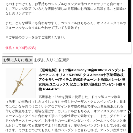
そのままつけても、お手持ちのシンプルなリングや他のアクセサリーと合わせて
も、アレンジ次第でいろんな表情が楽しめる毎日のお洒落に大活躍すること間違い
なしのリングです！
また、どんな服装にも合わせやすく、カジュアルはもちろん、オフィススタイルや
フォーマルなスタイルに合わせて頂いても素敵です！
※ご希望のカラーを必ずご選択ください。
価格： 9,990円(税込)
お気に入りに追加済
【送料無料】ドイツ製/Germany 18金/K18/750 ペンダント/
ネックレス キリスト/CHRIST クロス/cross/十字架/司教杖
アクセサリー/アイテム SV925 チェーン お洒落/オシャレ 男
女兼用/ユニセックス 記念日/お祝い/誕生日 プレゼント/贈り
物 4944-AD23
高級素材・18金を贅沢に使用した、ドイツ製ローマ教皇
（法王）の司教杖（しきょうじょう）を模したジーザス・クロスペンダント。日本
ではなかなか見つけにくいレアなデザインを本物の18金で作った高級感あふれる
作りが際立ちます。服装を選ばず、カジュアルはもちろん、オフィススタイルやフ
ォーマルなスタイルに合わせて頂いても個性豊かで素敵です。 また、ダイヤモン
ドやカラーストーンなど、お手持ちの一つ石ペンダントや、パールネックレスと重
ね付けして頂いても素敵ですよ！印象の違う、華やかなペンダントとしてお使い頂
けます。そのままつけても良し！他のペンダントと合わせれば、アレンジ次第でい