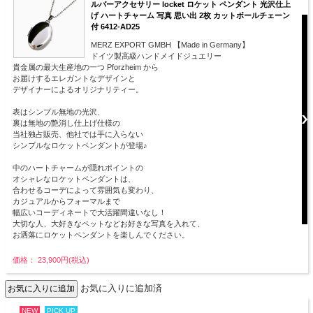
ルバーアクセサリー locket ロケット ペンダント 光沢仕上
げ ハートチャーム 写真 思い出 2枚 カットボールチェーン
付 6412-AD25
MERZ EXPORT GMBH 【Made in Germany】
ドイツ製高級ハンドメイドジュエリー
貴金属の最大生産地の一つ Pforzheim から
お届けするエレガントなデザインと
デザイナーによるオリジナリティー。
表はシンプル無地の光沢、
裏は無地の艶消し仕上げ仕様の
当社独占販売、他社では手に入らない
シンプルなロケットペンダントが登場♪
中のハートチャームが隠れポイントの
オシャレなロケットペンダントは、
合わせるコーデによって雰囲気も変わり、
カジュアルからフォーマルまで
幅広いコーディネートで大活躍間違いなし！
大切な人、大好きなペットなどお好きな写真を入れて、
お洒落にロケットペンダントを楽しんでください。
価格： 23,900円(税込)
お気に入りに追加済
NEW
PICK UP