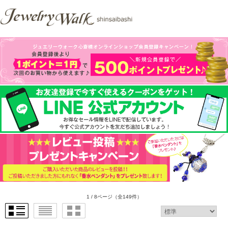
1 / 8ページ
（全149件）