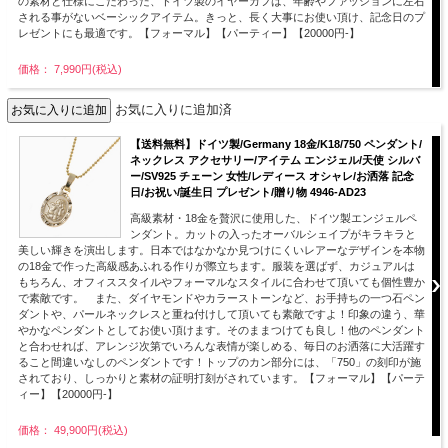
の素材と仕様にこだわった、ドイツ製のイヤーカフは、年齢やファッションに左右
される事がないベーシックアイテム。きっと、長く大事にお使い頂け、記念日のプ
レゼントにも最適です。【フォーマル】【パーティー】【20000円-】
価格： 7,990円(税込)
お気に入りに追加済
【送料無料】ドイツ製/Germany 18金/K18/750 ペンダント/
ネックレス アクセサリー/アイテム エンジェル/天使 シルバ
ー/SV925 チェーン 女性/レディース オシャレ/お洒落 記念
日/お祝い/誕生日 プレゼント/贈り物 4946-AD23
高級素材・18金を贅沢に使用した、ドイツ製エンジェルペ
ンダント。カットの入ったオーバルシェイプがキラキラと
美しい輝きを演出します。日本ではなかなか見つけにくいレアーなデザインを本物
の18金で作った高級感あふれる作りが際立ちます。服装を選ばず、カジュアルは
もちろん、オフィススタイルやフォーマルなスタイルに合わせて頂いても個性豊か
で素敵です。 また、ダイヤモンドやカラーストーンなど、お手持ちの一つ石ペン
ダントや、パールネックレスと重ね付けして頂いても素敵ですよ！印象の違う、華
やかなペンダントとしてお使い頂けます。そのままつけても良し！他のペンダント
と合わせれば、アレンジ次第でいろんな表情が楽しめる、毎日のお洒落に大活躍す
ること間違いなしのペンダントです！トップのカン部分には、「750」の刻印が施
されており、しっかりと素材の証明打刻がされています。【フォーマル】【パーテ
ィー】【20000円-】
価格： 49,900円(税込)