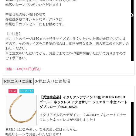
幅広いシーンでお使いいただけます！
中空仕様の軽い着け心地で
存在感を放つオシャレなネックレスは、
特別な日のプレゼントにもお勧めです。
【ご注意】
※こちらのページは50ｃｍを特注サイズでご注文いただいた際の金額でございま
すので、その他サイズをご希望の場合は、価格が異なる為、購入前に必ずお問い合
わせください。
※ご注文をいただいてから、お届けまでに2～3週間前後いただいておりますので
ご了承下さい。
価格： 139,900円(税込)
お気に入りに追加済
NEW
PICK UP
【受注生産品】イタリアンデザイン 18金 K18 18k GOLD
ゴールド ネックレス アクセサリー ジュエリー 中空 ハート
ダブルロープ 6631-MS26
イタリアで人気のデザイン、２本のロープをハートモチー
フにしたネックレスが登場しました！
素材には18金を使い、普段の装いにはもちろん、
幅広いシーンでお使いいただけます！