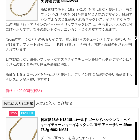
ズ 男性 女性 6655-MS26
高級素材である、18金（K18）を惜しみなく使用した、有名
ブランドC社が火をつけた世界的に人気のデザイン。繊細で
シンプルなのに気品あふれるネックレス。イタリアならで
はの洗練されたデザインのペーパークリップネックレスは、落ち着いた大人の女性
にぴったりです。普段の装いをぐっとエレガントに引き立ててくれます。
42cmの首元にゆとりのあるサイズで、重ね着け用のチェーンとしてもお使いいた
だけます。プレート部分には、「K18（刻印）」が有り、素材と品質の良さも証明
されています。
日本製にはない細長いフラットなアズキタイプチェーンを組合わせたデザインはた
くさんの輝く面を作り胸元を豪華に演出。
高価な１８金ゴールドをたっぷりと使用し、デザイン性にも評判の高い高品質ネッ
クレスが大変お買い得です！！
価格： 429,900円(税込)
お気に入りに追加済
NEW
PICK UP
日本製 18金 K18 18k ゴールド ゴールドネックレス キヘイ
キヘイチェーン キヘイネックレス 喜平 アクセサリー 45cm
17.8g 6062-NM24
ダブル６面カットを施したキヘイチェーン