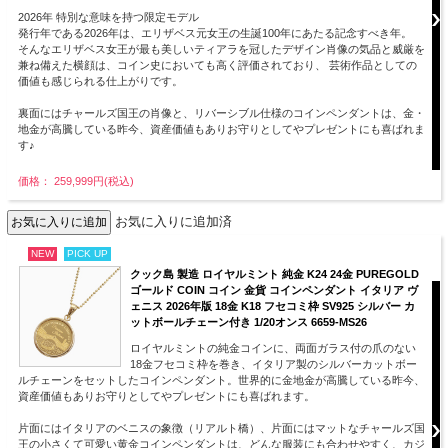
2026年 特別な意味を持つ限定モデル
発行年である2026年は、エリザベス元女王の生誕100年にあたる記念すべき年。
そんなエリザベス女王が最も美しいティアラを冠したデザイン肖像の気品と威厳を
兼ね備えた横顔は、コイン史においても高く評価されており、 芸術作品としての
価値も感じられる仕上がりです。
裏面にはチャールズ国王の肖像と、リバーシブル仕様のコインペンダントは、金・
地金が高騰している昨今、資産価値もありお守りとしてやプレゼントにも喜ばれま
す♪
価格： 259,999円(税込)
お気に入りに追加済
NEW
PICK UP
クック島 製造 ロイヤルミント 純金 K24 24金 PUREGOLD
ゴールド COIN コイン 金貨 コインペンダント イタリア ヴ
ェニス 2026年版 18金 K18 フセコミ枠 SV925 シルバー カ
ットボールチェーン付き 1/20オンス 6659-MS26
ロイヤルミントの純金コインに、両面ガラス付の爪のない
18金フセコミ枠を巻き、イタリア製のシルバーカットボー
ルチェーンをセットしたコインペンダント。世界的に金地金が高騰している昨今、
資産価値もありお守りとしてやプレゼントにも喜ばれます。
片面にはイタリアのベニスの象徴（リアルト橋）、片面にはマットなチャールズ国
王の小さくて可愛い黄金コインペンダントは、どんな服装にも合わせやすく、カジ