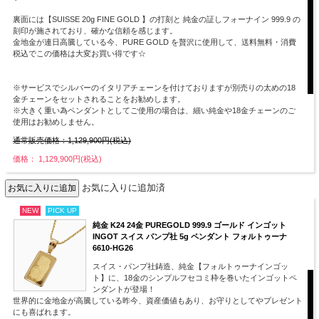
裏面には【SUISSE 20g FINE GOLD 】の打刻と 純金の証しフォーナイン 999.9 の
刻印が施されており、確かな信頼を感じます。
金地金が連日高騰している今、PURE GOLD を贅沢に使用して、送料無料・消費
税込でこの価格は大変お買い得です☆
※サービスでシルバーのイタリアチェーンを付けておりますが別売りの太めの18
金チェーンをセットされることをお勧めします。
※大きく重い為ペンダントとしてご使用の場合は、細い純金や18金チェーンのご
使用はお勧めしません。
通常販売価格：1,129,900円(税込)
価格： 1,129,900円(税込)
お気に入りに追加済
NEW
PICK UP
純金 K24 24金 PUREGOLD 999.9 ゴールド インゴット
INGOT スイス パンプ社 5g ペンダント フォルトゥーナ
6610-HG26
スイス・パンプ社鋳造、純金【フォルトゥーナインゴッ
ト】に、18金のシンプルフセコミ枠を巻いたインゴットペ
ンダントが登場！
世界的に金地金が高騰している昨今、資産価値もあり、お守りとしてやプレゼント
にも喜ばれます。