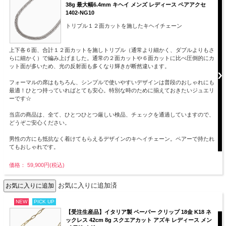
38g 最大幅6.4mm キヘイ メンズ レディース ペアアクセ
1402-NG10
トリプル１２面カットを施したキヘイチェーン
上下各６面、合計１２面カットを施しトリプル（通常より細かく、ダブルよりもさ
らに細かく）で編み上げました。通常の２面カットや６面カットに比べ圧倒的にカ
ット面が多いため、光の反射面も多くなり輝きが断然違います。
フォーマルの席はもちろん、シンプルで使いやすいデザインは普段のおしゃれにも
最適！ひとつ持っていればとても安心。特別な時のために揃えておきたいジュエリ
ーです☆
当店の商品は、全て、ひとつひとつ厳しい検品、チェックを通過していますので、
どうぞご安心ください。
男性の方にも抵抗なく着けてもらえるデザインのキヘイチェーン。ペアーで持たれ
てもおしゃれです。
価格： 59,900円(税込)
お気に入りに追加済
NEW
PICK UP
【受注生産品】イタリア製 ペーパー クリップ 18金 K18 ネ
ックレス 42cm 8g スクエアカット アズキ レディース メン