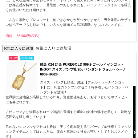
ーは存在感が特大です。 普段使いのおしゃれにも、パーティースタイルにも幅広
くお使いいただけ頂けます。
こんなに素敵なブレスレット、他ではなかなか見つかりません。男女兼用のデザイ
ンはペアーでもお勧めです。いろんな場面で大活躍間違いなしのブレスです。
価格： 36,900円(税込)
お気に入りに追加済
NEW
PICK UP
純金 K24 24金 PUREGOLD 999.9 ゴールド インゴット
INGOT スイス パンプ社 20g ペンダント フォルトゥーナ
6609-HG26
スイス・パンプ社鋳造、純金【フォルトゥーナインゴッ
ト】に、18金のシンプルフセコミ枠を巻いたインゴットペ
ンダントが登場！
世界的に金地金が高騰している昨今、資産価値もあり、お守りとしてやプレゼント
にも喜ばれます。
古代ローマより崇拝されローマ神話に登場する運命の女神の模様が美しく、妖艶な
雰囲気を醸し出しています。
爪のないシンプルなフセコミ枠は、美しく両面使えるリバーシブル仕様！ファッシ
ョンアイテムとしてはもちろん、運命と幸運の女神をお守りとしてもおススメで
す！