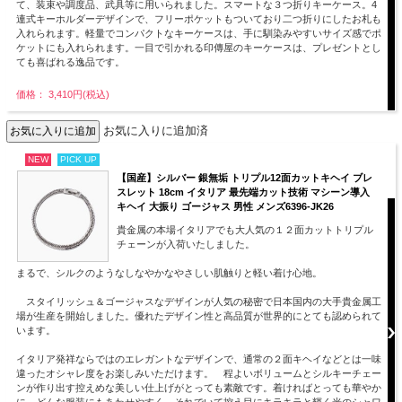
て、装束や調度品、武具等に用いられました。スマートな３つ折りキーケース。4
連式キーホルダーデザインで、フリーポケットもついており二つ折りにしたお札も
入れられます。軽量でコンパクトなキーケースは、手に馴染みやすいサイズ感でポ
ケットにも入れられます。一目で引かれる印傳屋のキーケースは、プレゼントとし
ても喜ばれる逸品です。
価格： 3,410円(税込)
お気に入りに追加済
NEW
PICK UP
【国産】シルバー 銀無垢 トリプル12面カットキヘイ ブレ
スレット 18cm イタリア 最先端カット技術 マシーン導入
キヘイ 大振り ゴージャス 男性 メンズ6396-JK26
貴金属の本場イタリアでも大人気の１２面カットトリプル
チェーンが入荷いたしました。
まるで、シルクのようなしなやかなやさしい肌触りと軽い着け心地。
スタイリッシュ＆ゴージャスなデザインが人気の秘密で日本国内の大手貴金属工
場が生産を開始しました。優れたデザイン性と高品質が世界的にとても認められて
います。
イタリア発祥ならではのエレガントなデザインで、通常の２面キヘイなどとは一味
違ったオシャレ度をお楽しみいただけます。 程よいボリュームとシルキーチェー
ンが作り出す控えめな美しい仕上げがとっても素敵です。着ければとっても華やか
に。どんな服装にもあわせやすく、それでいて控え目にキラキラと輝く光のシャワ