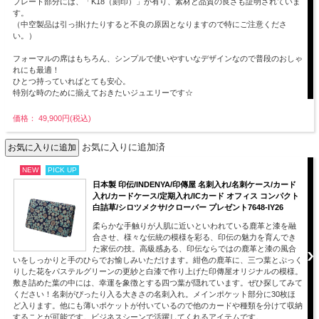
プレート部分には、「K18（刻印）」が有り、素材と品質の良さも証明されていま
す。
（中空製品は引っ掛けたりすると不良の原因となりますので特にご注意くださ
い。）
フォーマルの席はもちろん、シンプルで使いやすいなデザインなので普段のおしゃ
れにも最適！
ひとつ持っていればとても安心。
特別な時のために揃えておきたいジュエリーです☆
価格： 49,900円(税込)
お気に入りに追加済
NEW
PICK UP
日本製 印伝/INDENYA/印傳屋 名刺入れ/名刺ケース/カード
入れ/カードケース/定期入れ/ICカード オフィス コンパクト
白詰草/シロツメクサ/クローバー プレゼント7648-IY26
柔らかな手触りが人肌に近いといわれている鹿革と漆を融
合させ、様々な伝統の模様を彩る、印伝の魅力を育んでき
た家伝の技。高級感ある、印伝ならではの鹿革と漆の風合
いをしっかりと手のひらでお愉しみいただけます。紺色の鹿革に、三つ葉とぷっく
りした花をパステルグリーンの更紗と白漆で作り上げた印傳屋オリジナルの模様。
敷き詰めた葉の中には、幸運を象徴とする四つ葉が隠れています。ぜひ探してみて
ください！名刺がぴったり入る大きさの名刺入れ。メインポケット部分に30枚ほ
ど入ります。他にも薄いポケットが付いているので他のカードや種類を分けて収納
することが可能です。ビジネスシーンで活躍してくれるアイテムです。