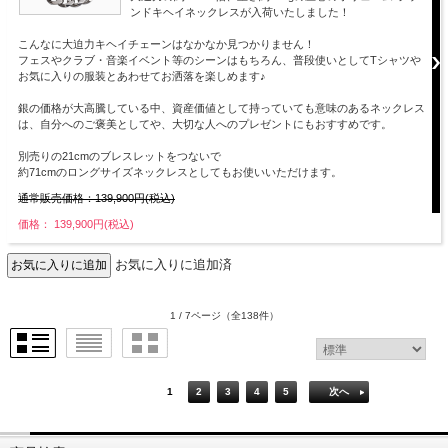
ンドキヘイネックレスが入荷いたしました！
こんなに大迫力キヘイチェーンはなかなか見つかりません！
フェスやクラブ・音楽イベント等のシーンはもちろん、普段使いとしてTシャツや
お気に入りの服装とあわせてお洒落を楽しめます♪
銀の価格が大高騰している中、資産価値として持っていても意味のあるネックレス
は、自分へのご褒美としてや、大切な人へのプレゼントにもおすすめです。
別売りの21cmのブレスレットをつないで
約71cmのロングサイズネックレスとしてもお使いいただけます。
通常販売価格：139,900円(税込)
価格： 139,900円(税込)
お気に入りに追加済
1 / 7ページ
（全138件）
1
2
3
4
5
次へ