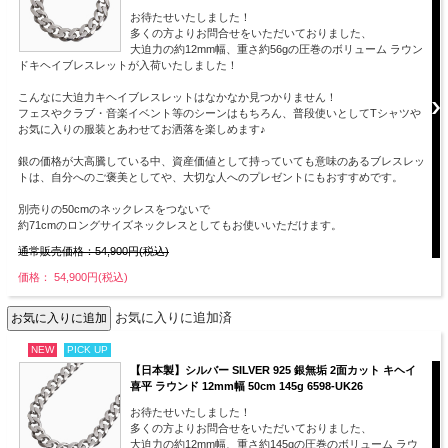
お待たせいたしました！
多くの方よりお問合せをいただいておりました、
大迫力の約12mm幅、重さ約56gの圧巻のボリューム ラウン
ドキヘイブレスレットが入荷いたしました！
こんなに大迫力キヘイブレスレットはなかなか見つかりません！
フェスやクラブ・音楽イベント等のシーンはもちろん、普段使いとしてTシャツや
お気に入りの服装とあわせてお洒落を楽しめます♪
銀の価格が大高騰している中、資産価値として持っていても意味のあるブレスレッ
トは、自分へのご褒美としてや、大切な人へのプレゼントにもおすすめです。
別売りの50cmのネックレスをつないで
約71cmのロングサイズネックレスとしてもお使いいただけます。
通常販売価格：54,900円(税込)
価格： 54,900円(税込)
お気に入りに追加済
NEW
PICK UP
【日本製】シルバー SILVER 925 銀無垢 2面カット キヘイ
喜平 ラウンド 12mm幅 50cm 145g 6598-UK26
お待たせいたしました！
多くの方よりお問合せをいただいておりました、
大迫力の約12mm幅、重さ約145gの圧巻のボリューム ラウ