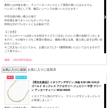
素材には18金を使い、チェーンネックレスとして普段の装いにはもちろん、
ペンダント用として等、幅広いシーンでお使いいただけます！
中空仕様の軽い着け心地で
存在感を放つオシャレなネックレスは、
特別な日のプレゼントにもお勧めです。
【ご注意】
※こちらのページは50ｃｍを特注サイズでご注文いただいた際の金額でございま
すので、その他サイズをご希望の場合は、価格が異なる為、購入前に必ずお問い合
わせください。
※ご注文をいただいてから、お届けまでに2～3週間前後いただいておりますので
ご了承下さい。
価格： 199,000円(税込)
お気に入りに追加済
NEW
PICK UP
【受注生産品】イタリアンデザイン 18金 K18 18k GOLD
ゴールド ネックレス アクセサリー ジュエリー 中空 マリー
ン アンカーチェーン 6632-MS26
イタリアで人気のデザイン、マリーンデザインネックレス
が登場しました！
素材には18金を使い、普段の装いにはもちろん、