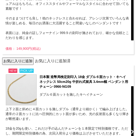
ュアルはもちろん、オフィススタイルやフォーマルなスタイルに合わせて頂いても
素敵です！
そのままつけても良し！他のネックレスと合わせれば、アレンジ次第でいろんな表
情が楽しめる、毎日のお洒落に大活躍すること間違いなしのペンダントです！
表面には、純金の証しフォーナイン 999.9 の刻印が施されており、確かな信頼とこ
だわりを感じます。
価格： 149,900円(税込)
お気に入りに追加済
NEW
PICK UP
日本製 造幣局検定刻印入 18金 ダブル６面カット・キヘイ
ネックレス 50cm20g 中折れ式留具 3.4mm幅 ペンダント用
チェーン 0966-NG09
ダブル６面カットを施したキヘイチェーン
上下２面と斜めに４面カットを施しダブル（通常より細かく）で編み上げました。
通常の２面カットに比べ圧倒的にカット面が多いため、光の反射面も多くなり輝き
が断然違います。
18金を20gも使い、これだけ手の込んだチェーンを１本限定で特別価格です。ただ
し、期間限定特別価格の為、次回入荷分より価格は上げさせていただきます。