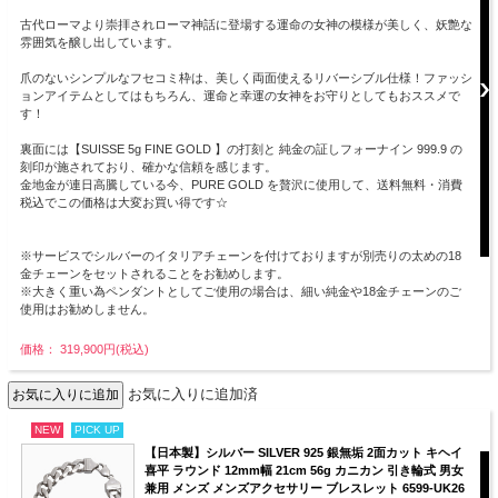
古代ローマより崇拝されローマ神話に登場する運命の女神の模様が美しく、妖艶な
雰囲気を醸し出しています。
爪のないシンプルなフセコミ枠は、美しく両面使えるリバーシブル仕様！ファッシ
ョンアイテムとしてはもちろん、運命と幸運の女神をお守りとしてもおススメで
す！
裏面には【SUISSE 5g FINE GOLD 】の打刻と 純金の証しフォーナイン 999.9 の
刻印が施されており、確かな信頼を感じます。
金地金が連日高騰している今、PURE GOLD を贅沢に使用して、送料無料・消費
税込でこの価格は大変お買い得です☆
※サービスでシルバーのイタリアチェーンを付けておりますが別売りの太めの18
金チェーンをセットされることをお勧めします。
※大きく重い為ペンダントとしてご使用の場合は、細い純金や18金チェーンのご
使用はお勧めしません。
価格： 319,900円(税込)
お気に入りに追加済
NEW
PICK UP
【日本製】シルバー SILVER 925 銀無垢 2面カット キヘイ
喜平 ラウンド 12mm幅 21cm 56g カニカン 引き輪式 男女
兼用 メンズ メンズアクセサリー ブレスレット 6599-UK26