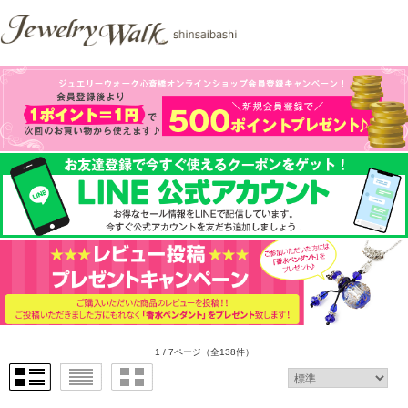
1 / 7ページ
（全138件）