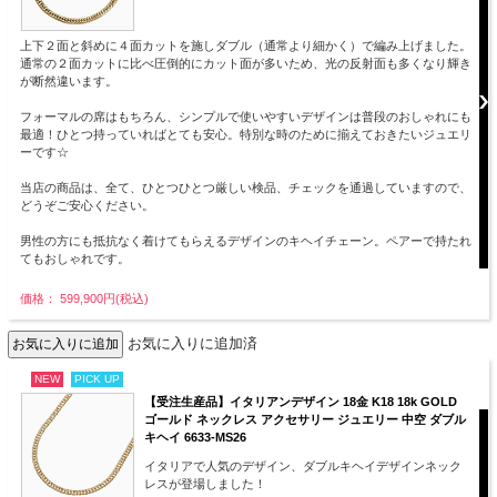
上下２面と斜めに４面カットを施しダブル（通常より細かく）で編み上げました。
通常の２面カットに比べ圧倒的にカット面が多いため、光の反射面も多くなり輝き
が断然違います。
フォーマルの席はもちろん、シンプルで使いやすいデザインは普段のおしゃれにも
最適！ひとつ持っていればとても安心。特別な時のために揃えておきたいジュエリ
ーです☆
当店の商品は、全て、ひとつひとつ厳しい検品、チェックを通過していますので、
どうぞご安心ください。
男性の方にも抵抗なく着けてもらえるデザインのキヘイチェーン。ペアーで持たれ
てもおしゃれです。
価格： 599,900円(税込)
お気に入りに追加済
NEW
PICK UP
【受注生産品】イタリアンデザイン 18金 K18 18k GOLD
ゴールド ネックレス アクセサリー ジュエリー 中空 ダブル
キヘイ 6633-MS26
イタリアで人気のデザイン、ダブルキヘイデザインネック
レスが登場しました！