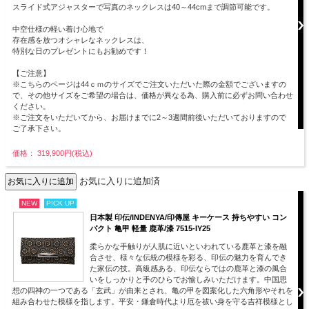
スライド式アジャスターで写真のネックレスは40～44cmまで調節可能です。
中空仕様の軽い着け心地で
存在感を放つオシャレなネックレスは、
特別な日のプレゼントにもお勧めです！
【ご注意】
※こちらのページは44ｃｍのサイズでご注文いただいた際の金額でございますの
で、その他サイズをご希望の場合は、価格が異なる為、購入前に必ずお問い合わせ
ください。
※ご注文をいただいてから、お届けまでに2～3週間前後いただいておりますので
ご了承下さい。
価格： 319,900円(税込)
お気に入りに追加済
NEW
PICK UP
日本製 印伝/INDENYA/印傳屋 キーケース 持ちやすい コン
パクト 亀甲 軽量 鹿革/漆 7515-IY25
柔らかな手触りが人肌に近いといわれている鹿革と漆を融
合させ、様々な伝統の模様を彩る、印伝の魅力を育んでき
た家伝の技。高級感ある、印伝ならではの鹿革と漆の風合
いをしっかりと手のひらでお愉しみいただけます。中国思
想の四神の一つである「玄武」が由来とされ、亀の甲を図案化した六角形やそれを
組み合わせた模様を指します。平安・鎌倉時代より厄を祓い身を守る吉祥模様とし