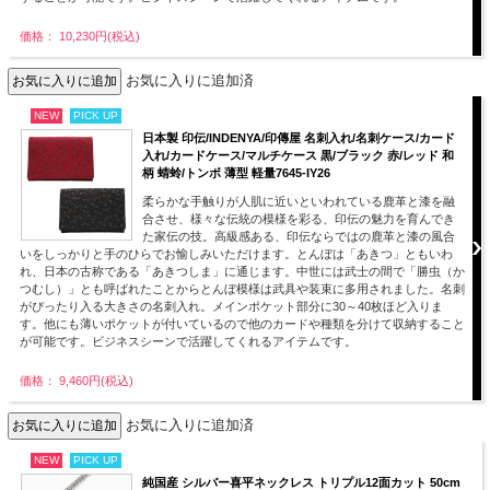
価格： 10,230円(税込)
お気に入りに追加済
NEW
PICK UP
日本製 印伝/INDENYA/印傳屋 名刺入れ/名刺ケース/カード
入れ/カードケース/マルチケース 黒/ブラック 赤/レッド 和
柄 蜻蛉/トンボ 薄型 軽量7645-IY26
柔らかな手触りが人肌に近いといわれている鹿革と漆を融
合させ、様々な伝統の模様を彩る、印伝の魅力を育んでき
た家伝の技。高級感ある、印伝ならではの鹿革と漆の風合
いをしっかりと手のひらでお愉しみいただけます。とんぼは「あきつ」ともいわ
れ、日本の古称である「あきつしま」に通じます。中世には武士の間で「勝虫（か
つむし）」とも呼ばれたことからとんぼ模様は武具や装束に多用されました。名刺
がぴったり入る大きさの名刺入れ。メインポケット部分に30～40枚ほど入りま
す。他にも薄いポケットが付いているので他のカードや種類を分けて収納すること
が可能です。ビジネスシーンで活躍してくれるアイテムです。
価格： 9,460円(税込)
お気に入りに追加済
NEW
PICK UP
純国産 シルバー喜平ネックレス トリプル12面カット 50cm