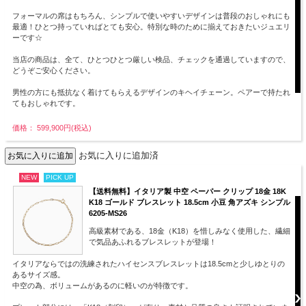
フォーマルの席はもちろん、シンプルで使いやすいデザインは普段のおしゃれにも
最適！ひとつ持っていればとても安心。特別な時のために揃えておきたいジュエリ
ーです☆
当店の商品は、全て、ひとつひとつ厳しい検品、チェックを通過していますので、
どうぞご安心ください。
男性の方にも抵抗なく着けてもらえるデザインのキヘイチェーン。ペアーで持たれ
てもおしゃれです。
価格： 599,900円(税込)
お気に入りに追加済
NEW
PICK UP
【送料無料】イタリア製 中空 ペーパー クリップ 18金 18K
K18 ゴールド ブレスレット 18.5cm 小豆 角アズキ シンプル
6205-MS26
高級素材である、18金（K18）を惜しみなく使用した、繊細
で気品あふれるブレスレットが登場！
イタリアならではの洗練されたハイセンスブレスレットは18.5cmと少しゆとりの
あるサイズ感。
中空の為、ボリュームがあるのに軽いのが特徴です。