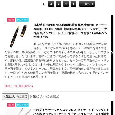
1
2
3
4
5
次へ
NEW
PICK UP
日本製 印伝/INDENYA/印傳屋 鞘形 黒色 中細/MF セーラー
万年筆 SAILOR 万年筆 高級筆記用具/ステーショナリー/文
房具 黒インク/カートリッジ付き/ケース付き 14金/14k/585
7522-AC25
柔らかな手触りが人肌に近いといわれている鹿革と漆を融
合させ、様々な伝統の模様を彩る、印伝の魅力を育んでき
た家伝の技。高級感ある、印伝ならではの鹿革と漆の風合いをしっかりと手のひら
でお愉しみいただけます。吉祥・万徳の印である卍の形をくずして連ねた模様で
す。服飾の他、建築物の装飾等に多用されました。セーラー万年筆製のカートリッ
ジ2個入りをお付けしております♪手に馴染みやすいサイズ感のコンパクトなセー
ラー万年筆は、ビジネスシーンにも馴染みやすく、万年筆独自の書き味を楽しめま
す。一目で引かれる印傳屋の14金万年筆は、専用の桐箱に入れてのお届け♪プレゼ
ントとしても喜ばれる逸品です！
価格： 69,900円(税込)
お気に入りに追加済
NEW
PICK UP
一粒ダイヤ サージカルステンレス ダイヤモンド ペンダント
小さめ ネックレス Iクラス ダイヤ 0.1ct レディース 4月誕生