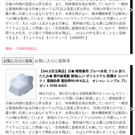
日傘の内側の温度の上昇を防ぎ、また、特殊構造生地を使用しているので、一般的
な遮熱効果のある日傘と比べても2℃以上温度上昇を抑え、日焼け対策だけでなく
夏の暑い日差しからあなたを守ります。水滴を残さない、撥水機能検査では最高レ
ベル4級を取得しています。無地のグレーにラウンドフリルの付いた可愛らしいデ
ザインで、大人っぽい上品さもある日傘は、 紫外線が気になる夏には毎日の必須
アイテムになること間違いなし！生地表面に超撥水加工を施しているので、突然の
雨でも大丈夫。ひと振りで雨粒を吹き飛ばし、 かばんの中を濡らすことなく収納
できます。【フォーマル】【パーティー】【20000円-】
価格： 3,699円(税込)
お気に入りに追加済
【SALE目玉商品】日傘 晴雨兼用 ブルー/水色 フリル 折り
たたみ傘 紫外線遮蔽 無地/ムジ ポリエステル 防撥水 コンパ
クト 遮熱効果 遮効率99.99％以上 オシャレ シンプル プレ
ゼント 5706-AS23
晴れの日も、雨の日も使える晴雨兼用のオシャレなラウン
ドフリルの付いた可愛い日傘が登場しました！遮熱効果で
日傘の内側の温度の上昇を防ぎ、また、特殊構造生地を使用しているので、一般的
な遮熱効果のある日傘と比べても2℃以上温度上昇を抑え、日焼け対策だけでなく
夏の暑い日差しからあなたを守ります。水滴を残さない、撥水機能検査では最高レ
ベル4級を取得しています。無地のブルーにラウンドフリルの付いた可愛らしいデ
ザインで、大人っぽい上品さもある日傘は、 紫外線が気になる夏には毎日の必須
アイテムになること間違いなし！生地表面に超撥水加工を施しているので、突然の
雨でも大丈夫。ひと振りで雨粒を吹き飛ばし、 かばんの中を濡らすことなく収納