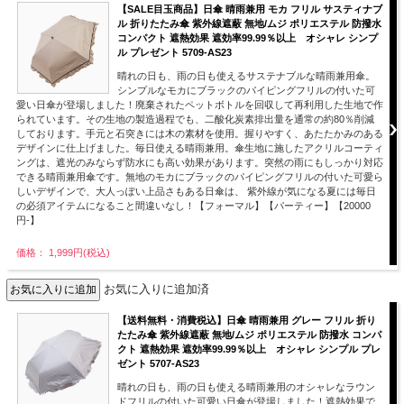
【SALE目玉商品】日傘 晴雨兼用 モカ フリル サスティナブ
ル 折りたたみ傘 紫外線遮蔽 無地/ムジ ポリエステル 防撥水
コンパクト 遮熱効果 遮効率99.99％以上 オシャレ シンプ
ル プレゼント 5709-AS23
晴れの日も、雨の日も使えるサステナブルな晴雨兼用傘。
シンプルなモカにブラックのパイピングフリルの付いた可
愛い日傘が登場しました！廃棄されたペットボトルを回収して再利用した生地で作
られています。その生地の製造過程でも、二酸化炭素排出量を通常の約80％削減
しております。手元と石突きには木の素材を使用。握りやすく、あたたかみのある
デザインに仕上げました。毎日使える晴雨兼用。傘生地に施したアクリルコーティ
ングは、遮光のみならず防水にも高い効果があります。突然の雨にもしっかり対応
できる晴雨兼用傘です。無地のモカにブラックのパイピングフリルの付いた可愛ら
しいデザインで、大人っぽい上品さもある日傘は、 紫外線が気になる夏には毎日
の必須アイテムになること間違いなし！【フォーマル】【パーティー】【20000
円-】
価格： 1,999円(税込)
お気に入りに追加済
【送料無料・消費税込】日傘 晴雨兼用 グレー フリル 折り
たたみ傘 紫外線遮蔽 無地/ムジ ポリエステル 防撥水 コンパ
クト 遮熱効果 遮効率99.99％以上 オシャレ シンプル プレ
ゼント 5707-AS23
晴れの日も、雨の日も使える晴雨兼用のオシャレなラウン
ドフリルの付いた可愛い日傘が登場しました！遮熱効果で