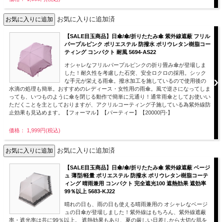
お気に入りに追加済
【SALE目玉商品】日傘/傘/折りたたみ傘 紫外線遮蔽 フリル
パープルピンク ポリエステル 防撥水 ポリウレタン樹脂コー
ティング コンパクト 耐風 5694-AS22
オシャレなフリルパープルピンクの折り畳み傘が登場しま
した！耐久性を考慮した石突、安全ロクロの採用。シック
な手元が栄える雨傘。撥水加工を施しているので使用後の
水滴の処理も簡単。おすすめのレディース・女性用の雨傘。風で逆さになってしま
っても、いつものように傘を閉じる動作で簡単に元通り！通常雨傘としてお使いい
ただくことを主としておりますが、アクリルコーティング子施している為紫外線防
止効果も見込めます。【フォーマル】【パーティー】【20000円-】
価格： 1,999円(税込)
お気に入りに追加済
【SALE目玉商品】日傘/傘/折りたたみ傘 紫外線遮蔽 ベージ
ュ 薄型/軽量 ポリエステル 防撥水 ポリウレタン樹脂コーテ
ィング 晴雨兼用 コンパクト 完全遮光100 遮熱効果 遮効率
99％以上 5683-KJ22
晴れの日も、雨の日も使える晴雨兼用の オシャレなベージ
ュの日傘が登場しました！紫外線はもちろん、紫外線遮蔽
率・遮光率は共に99％以上。 遮熱効果もあり、夏の厳しい日差しから大切な肌を