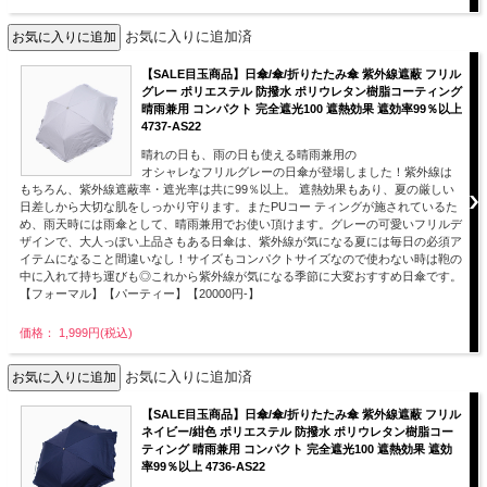
お気に入りに追加済
【SALE目玉商品】日傘/傘/折りたたみ傘 紫外線遮蔽 フリル
グレー ポリエステル 防撥水 ポリウレタン樹脂コーティング
晴雨兼用 コンパクト 完全遮光100 遮熱効果 遮効率99％以上
4737-AS22
晴れの日も、雨の日も使える晴雨兼用の
オシャレなフリルグレーの日傘が登場しました！紫外線は
もちろん、紫外線遮蔽率・遮光率は共に99％以上。 遮熱効果もあり、夏の厳しい
日差しから大切な肌をしっかり守ります。またPUコー ティングが施されているた
め、雨天時には雨傘として、晴雨兼用でお使い頂けます。グレーの可愛いフリルデ
ザインで、大人っぽい上品さもある日傘は、紫外線が気になる夏には毎日の必須ア
イテムになること間違いなし！サイズもコンパクトサイズなので使わない時は鞄の
中に入れて持ち運びも◎これから紫外線が気になる季節に大変おすすめ日傘です。
【フォーマル】【パーティー】【20000円-】
価格： 1,999円(税込)
お気に入りに追加済
【SALE目玉商品】日傘/傘/折りたたみ傘 紫外線遮蔽 フリル
ネイビー/紺色 ポリエステル 防撥水 ポリウレタン樹脂コー
ティング 晴雨兼用 コンパクト 完全遮光100 遮熱効果 遮効
率99％以上 4736-AS22