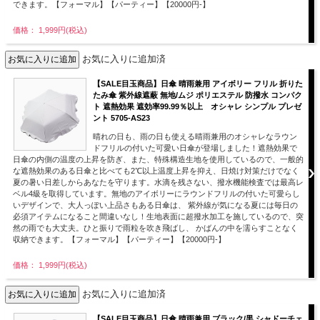
できます。【フォーマル】【パーティー】【20000円-】
価格： 1,999円(税込)
お気に入りに追加済
【SALE目玉商品】日傘 晴雨兼用 アイボリー フリル 折りた
たみ傘 紫外線遮蔽 無地/ムジ ポリエステル 防撥水 コンパク
ト 遮熱効果 遮効率99.99％以上 オシャレ シンプル プレゼ
ント 5705-AS23
晴れの日も、雨の日も使える晴雨兼用のオシャレなラウン
ドフリルの付いた可愛い日傘が登場しました！遮熱効果で
日傘の内側の温度の上昇を防ぎ、また、特殊構造生地を使用しているので、一般的
な遮熱効果のある日傘と比べても2℃以上温度上昇を抑え、日焼け対策だけでなく
夏の暑い日差しからあなたを守ります。水滴を残さない、撥水機能検査では最高レ
ベル4級を取得しています。無地のアイボリーにラウンドフリルの付いた可愛らし
いデザインで、大人っぽい上品さもある日傘は、 紫外線が気になる夏には毎日の
必須アイテムになること間違いなし！生地表面に超撥水加工を施しているので、突
然の雨でも大丈夫。ひと振りで雨粒を吹き飛ばし、 かばんの中を濡らすことなく
収納できます。【フォーマル】【パーティー】【20000円-】
価格： 1,999円(税込)
お気に入りに追加済
【SALE目玉商品】日傘 晴雨兼用 ブラック/黒 シャドーチェ