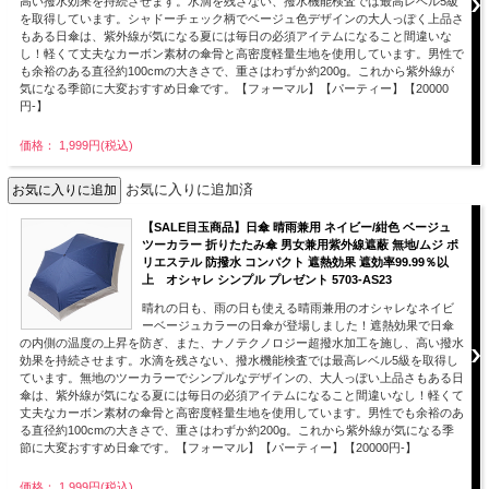
高い撥水効果を持続させます。水滴を残さない、撥水機能検査では最高レベル5級
を取得しています。シャドーチェック柄でベージュ色デザインの大人っぽく上品さ
もある日傘は、紫外線が気になる夏には毎日の必須アイテムになること間違いな
し！軽くて丈夫なカーボン素材の傘骨と高密度軽量生地を使用しています。男性で
も余裕のある直径約100cmの大きさで、重さはわずか約200g。これから紫外線が
気になる季節に大変おすすめ日傘です。【フォーマル】【パーティー】【20000
円-】
価格： 1,999円(税込)
お気に入りに追加済
【SALE目玉商品】日傘 晴雨兼用 ネイビー/紺色 ベージュ
ツーカラー 折りたたみ傘 男女兼用紫外線遮蔽 無地/ムジ ポ
リエステル 防撥水 コンパクト 遮熱効果 遮効率99.99％以
上 オシャレ シンプル プレゼント 5703-AS23
晴れの日も、雨の日も使える晴雨兼用のオシャレなネイビ
ーベージュカラーの日傘が登場しました！遮熱効果で日傘
の内側の温度の上昇を防ぎ、また、ナノテクノロジー超撥水加工を施し、高い撥水
効果を持続させます。水滴を残さない、撥水機能検査では最高レベル5級を取得し
ています。無地のツーカラーでシンプルなデザインの、大人っぽい上品さもある日
傘は、紫外線が気になる夏には毎日の必須アイテムになること間違いなし！軽くて
丈夫なカーボン素材の傘骨と高密度軽量生地を使用しています。男性でも余裕のあ
る直径約100cmの大きさで、重さはわずか約200g。これから紫外線が気になる季
節に大変おすすめ日傘です。【フォーマル】【パーティー】【20000円-】
価格： 1,999円(税込)