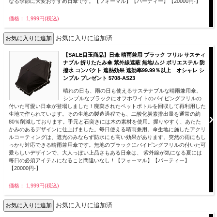
なる季節に大変おすすめ日傘です。【フォーマル】【パーティー】【20000円-】
価格： 1,999円(税込)
お気に入りに追加済
【SALE目玉商品】日傘 晴雨兼用 ブラック フリル サスティ
ナブル 折りたたみ傘 紫外線遮蔽 無地/ムジ ポリエステル 防
撥水 コンパクト 遮熱効果 遮効率99.99％以上 オシャレ シ
ンプル プレゼント 5708-AS23
晴れの日も、雨の日も使えるサステナブルな晴雨兼用傘。
シンプルなブラックにオフホワイトのパイピングフリルの
付いた可愛い日傘が登場しました！廃棄されたペットボトルを回収して再利用した
生地で作られています。その生地の製造過程でも、二酸化炭素排出量を通常の約
80％削減しております。手元と石突きには木の素材を使用。握りやすく、あたた
かみのあるデザインに仕上げました。毎日使える晴雨兼用。傘生地に施したアクリ
ルコーティングは、遮光のみならず防水にも高い効果があります。突然の雨にもし
っかり対応できる晴雨兼用傘です。無地のブラックにパイピングフリルの付いた可
愛らしいデザインで、大人っぽい上品さもある日傘は、 紫外線が気になる夏には
毎日の必須アイテムになること間違いなし！【フォーマル】【パーティー】
【20000円-】
価格： 1,999円(税込)
お気に入りに追加済