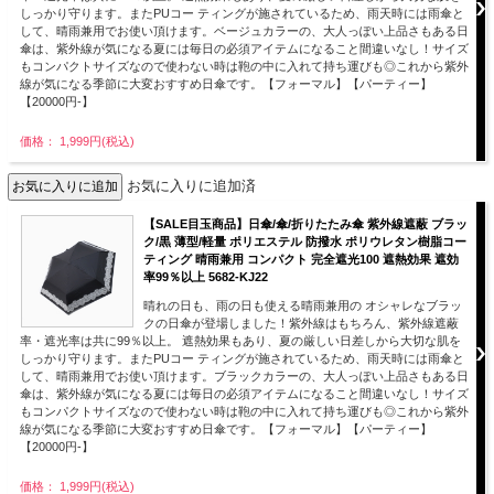
しっかり守ります。またPUコー ティングが施されているため、雨天時には雨傘と
して、晴雨兼用でお使い頂けます。ベージュカラーの、大人っぽい上品さもある日
傘は、紫外線が気になる夏には毎日の必須アイテムになること間違いなし！サイズ
もコンパクトサイズなので使わない時は鞄の中に入れて持ち運びも◎これから紫外
線が気になる季節に大変おすすめ日傘です。【フォーマル】【パーティー】
【20000円-】
価格： 1,999円(税込)
お気に入りに追加済
【SALE目玉商品】日傘/傘/折りたたみ傘 紫外線遮蔽 ブラッ
ク/黒 薄型/軽量 ポリエステル 防撥水 ポリウレタン樹脂コー
ティング 晴雨兼用 コンパクト 完全遮光100 遮熱効果 遮効
率99％以上 5682-KJ22
晴れの日も、雨の日も使える晴雨兼用の オシャレなブラッ
クの日傘が登場しました！紫外線はもちろん、紫外線遮蔽
率・遮光率は共に99％以上。 遮熱効果もあり、夏の厳しい日差しから大切な肌を
しっかり守ります。またPUコー ティングが施されているため、雨天時には雨傘と
して、晴雨兼用でお使い頂けます。ブラックカラーの、大人っぽい上品さもある日
傘は、紫外線が気になる夏には毎日の必須アイテムになること間違いなし！サイズ
もコンパクトサイズなので使わない時は鞄の中に入れて持ち運びも◎これから紫外
線が気になる季節に大変おすすめ日傘です。【フォーマル】【パーティー】
【20000円-】
価格： 1,999円(税込)