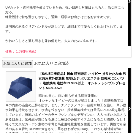
UVカット・遮光機能を備えているため、強い日差し対策はもちろん、急な雨にも
対応。
軽量設計で持ち運びしやすく、通勤・通学やお出かけにもおすすめです。
透明感のあるクリアハンドルが涼しげで、細部まで可愛らしく仕上げられていま
す。
かわいらしさと落ち着きを兼ね備えた、大人のための1本です。
価格： 1,890円(税込)
お気に入りに追加済
【SALE目玉商品】日傘 晴雨兼用 ネイビー 折りたたみ傘 男
女兼用紫外線遮蔽 無地/ムジ ポリエステル 防撥水 コンパク
ト 遮熱効果 遮効率99.99％以上 オシャレ シンプル プレゼ
ント 5699-AS23
晴れの日も、雨の日も使える晴雨兼用の
オシャレなネイビーの日傘が登場しました！遮熱効果で日
傘の内側の温度の上昇を防ぎ、また、ナノテクノロジー超撥水加工を施し、高い撥
水効果を持続させます。水滴を残さない、撥水機能検査では最高レベル5級を取得
しています。無地のネイビーカラーでシンプルなデザインの、大人っぽい上品さも
ある日傘は、紫外線が気になる夏には毎日の必須アイテムになること間違いなし！
軽くて丈夫なカーボン素材の傘骨と高密度軽量生地を使用しています。男性でも余
裕のある直径約100cmの大きさで、重さはわずか約200g。これから紫外線が気に