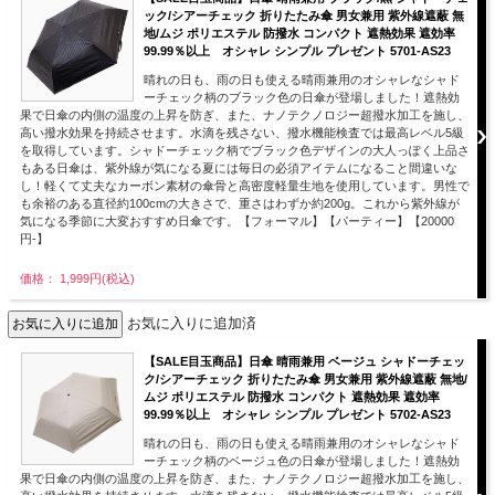
ック/シアーチェック 折りたたみ傘 男女兼用 紫外線遮蔽 無
地/ムジ ポリエステル 防撥水 コンパクト 遮熱効果 遮効率
99.99％以上 オシャレ シンプル プレゼント 5701-AS23
晴れの日も、雨の日も使える晴雨兼用のオシャレなシャド
ーチェック柄のブラック色の日傘が登場しました！遮熱効
果で日傘の内側の温度の上昇を防ぎ、また、ナノテクノロジー超撥水加工を施し、
高い撥水効果を持続させます。水滴を残さない、撥水機能検査では最高レベル5級
を取得しています。シャドーチェック柄でブラック色デザインの大人っぽく上品さ
もある日傘は、紫外線が気になる夏には毎日の必須アイテムになること間違いな
し！軽くて丈夫なカーボン素材の傘骨と高密度軽量生地を使用しています。男性で
も余裕のある直径約100cmの大きさで、重さはわずか約200g。これから紫外線が
気になる季節に大変おすすめ日傘です。【フォーマル】【パーティー】【20000
円-】
価格： 1,999円(税込)
お気に入りに追加済
【SALE目玉商品】日傘 晴雨兼用 ベージュ シャドーチェッ
ク/シアーチェック 折りたたみ傘 男女兼用 紫外線遮蔽 無地/
ムジ ポリエステル 防撥水 コンパクト 遮熱効果 遮効率
99.99％以上 オシャレ シンプル プレゼント 5702-AS23
晴れの日も、雨の日も使える晴雨兼用のオシャレなシャド
ーチェック柄のベージュ色の日傘が登場しました！遮熱効
果で日傘の内側の温度の上昇を防ぎ、また、ナノテクノロジー超撥水加工を施し、