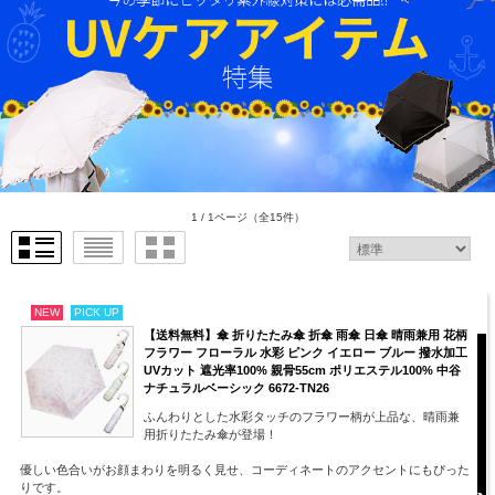
1 / 1ページ
（全15件）
NEW
PICK UP
【送料無料】傘 折りたたみ傘 折傘 雨傘 日傘 晴雨兼用 花柄
フラワー フローラル 水彩 ピンク イエロー ブルー 撥水加工
UVカット 遮光率100% 親骨55cm ポリエステル100% 中谷
ナチュラルベーシック 6672-TN26
ふんわりとした水彩タッチのフラワー柄が上品な、晴雨兼
用折りたたみ傘が登場！
優しい色合いがお顔まわりを明るく見せ、コーディネートのアクセントにもぴった
りです。