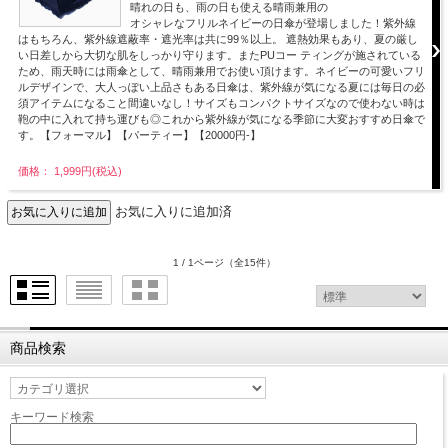
晴れの日も、雨の日も使える晴雨兼用の
オシャレなフリルネイビーの日傘が登場しました！紫外線
はもちろん、紫外線遮蔽率・遮光率は共に99％以上。 遮熱効果もあり、夏の厳し
い日差しから大切な肌をしっかり守ります。またPUコー ティングが施されている
ため、雨天時には雨傘として、晴雨兼用でお使い頂けます。ネイビーの可愛いフリ
ルデザインで、大人っぽい上品さもある日傘は、紫外線が気になる夏には毎日の必
須アイテムになること間違いなし！サイズもコンパクトサイズなので使わない時は
鞄の中に入れて持ち運びも◎これから紫外線が気になる季節に大変おすすめ日傘で
す。【フォーマル】【パーティー】【20000円-】
価格： 1,999円(税込)
お気に入りに追加済
1 / 1ページ
（全15件）
商品検索
キーワード検索