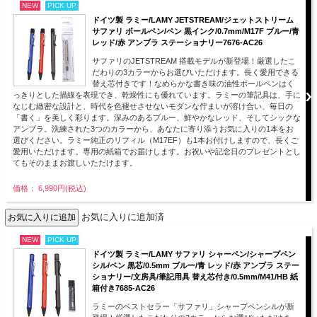
NEW
PICK UP
ドイツ製 ラミー/LAMY JETSTREAM/ジェットストリーム
サファリ ボールペン/ペン 黒インク/0.7mm/M17F ブルー/青
レッド/赤 アンブラ ステーショナリー7676-AC26
サファリのJETSTREAM 搭載モデルが新登場！厳選したこ
だわりの3カラーからお選びいただけます。長く愛用できる
替え芯付きです！なめらかな書き味の油性ボールペンはく
っきりとした描線を表現でき、乾燥性にも優れています。ラミーの筆記具は、手に
なじむ緻密な設計と、時代を色褪せさせないモダンな佇まいが溶け合い、毎日の
「書く」を美しく彩ります。深みのあるブルー、鮮やかなレッド、そしてシックな
アンブラ。洗練された3つのカラーから、あなたに寄り添うお気に入りの1本をお
選びください。ラミー純正のリフィル（M17EF）も1本お付けしますので、長くご
愛用いただけます。専用の紙箱でお届けします。お祝いや記念日のプレゼントとし
てもそのままお渡しいただけます。
価格： 6,990円(税込)
お気に入りに追加済
NEW
PICK UP
ドイツ製 ラミー/LAMY サファリ シャーペン/シャープペン
シル/ペン 黒芯/0.5mm ブルー/青 レッド/赤 アンブラ ステー
ショナリー/文房具/筆記用具 替え芯付き/0.5mm/M41/HB 紙
箱付き7685-AC26
ラミーのベストセラー「サファリ」シャープペンシルが新