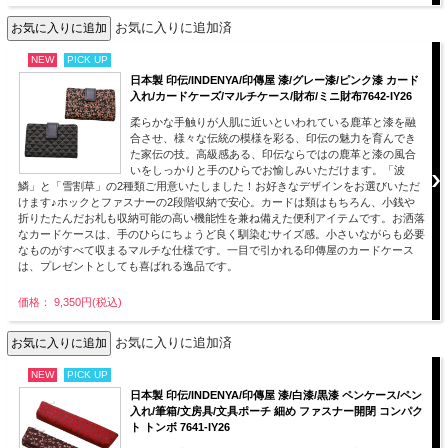
お気に入りに追加済
NEW
PICK UP
日本製 印伝/INDENYA/印傳屋 漆/グレー漆/ピンク漆 カード
入れ/カードケーズ/マルチケース/財布/ミニ財布7642-IY26
柔らかな手触りが人肌に近いといわれている鹿革と漆を融
合させ、様々な伝統の模様を彩る、印伝の魅力を育んでき
た家伝の技。高級感ある、印伝ならではの鹿革と漆の風合
いをしっかりと手のひらでお愉しみいただけます。「波
鱗」と「雪割草」の2種類ご用意いたしました！お好きなデザインをお選びいただ
けます♪ホックとファスナーの2段階収納で安心。カードは類はもちろん、小銭や
折りたたんだお札も収納可能の高い機能性を兼ね備えた便利アイテムです。お洒落
なカードケースは、手のひらにちょうど良く馴染むサイズ感。小さいながらも必要
なものがすべて収まるマルチな仕様です。一目で引かれる印傳屋のカードケース
は、プレゼントとしても喜ばれる逸品です。
価格： 9,350円(税込)
お気に入りに追加済
NEW
PICK UP
日本製 印伝/INDENYA/印傳屋 漆/白漆/黒漆 ペンケース/ペン
入れ/筆箱/文房具/文具ポーチ 細め ファスナー開閉 コンパク
ト トンボ 7641-IY26