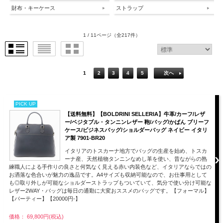
財布・キーケース
ストラップ
1 / 11ページ
（全217件）
1
2
3
4
5
次へ
PICK UP
【送料無料】【BOLDRINI SELLERIA】牛革/カーフ/レザ
ー/ベジタブル・タンニンレザー 鞄/バッグ/かばん ブリーフ
ケース/ビジネスバッグ/ショルダーバッグ ネイビー イタリ
ア製 7901-BR20
イタリアのトスカーナ地方でバッグの生産を始め、トスカ
ーナ産、天然植物タンニンなめし革を使い、昔ながらの熟
練職人による手作りの良さと何気なく見える赤い内装色など、イタリアならではの
お洒落な色合いが魅力の逸品です。A4サイズも収納可能なので、お仕事用として
も◎取り外しが可能なショルダーストラップもついていて、気分で使い分け可能な
レザー2WAY・バッグは毎日の通勤に大変おススメのバッグです。【フォーマル】
【パーティー】【20000円-】
価格： 69,800円(税込)