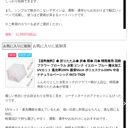
しっかり収納できます。
また、シンプルで飽きのこないデザインは、通勤・通学からお出かけまで幅広いシ
ーンで活躍し、使うほど愛着が深まるトートバッグです。
※ご希望のカラーを必ずご選択ください。
価格： 11,900円(税込)
お気に入りに追加済
NEW
PICK UP
【送料無料】傘 折りたたみ傘 折傘 雨傘 日傘 晴雨兼用 花柄
フラワー フローラル 水彩 ピンク イエロー ブルー 撥水加工
UVカット 遮光率100% 親骨55cm ポリエステル100% 中谷
ナチュラルベーシック 6672-TN26
ふんわりとした水彩タッチのフラワー柄が上品な、晴雨兼
用折りたたみ傘が登場！
優しい色合いがお顔まわりを明るく見せ、コーディネートのアクセントにもぴった
りです。
UVカット・遮光機能を備えているため、強い日差し対策はもちろん、急な雨にも
対応。
軽量設計で持ち運びしやすく、通勤・通学やお出かけにもおすすめです。
透明感のあるクリアハンドルが涼しげで、細部まで可愛らしく仕上げられていま