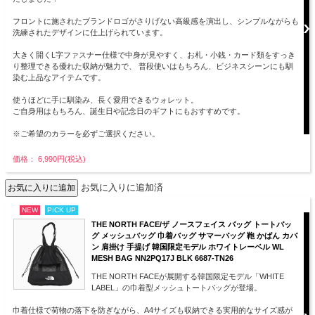
フロントに施されたブランドロゴがさりげない高級感を演出し、シンプルながらも
洗練されたデザインに仕上げられています。
大きく開くL字ファスナー仕様で中身が見やすく、お札・小銭・カード類をすっき
り整理できる優れた収納が魅力で、 普段使いはもちろん、ビジネスシーンにも馴
染む上品なアイテムです。
使うほどに手に馴染み、長く愛用できるウォレット。
ご自身用はもちろん、誕生日や記念日のギフトにもおすすめです。
※ご希望のカラーを必ずご選択ください。
価格： 6,990円(税込)
お気に入りに追加済
NEW
PICK UP
THE NORTH FACE/ザ ノースフェイス バッグ トートバッ
グ メッシュバッグ 巾着バッグ サマーバッグ 鞄 かばん カバ
ン 肩掛け 手提げ 韓国限定モデル ホワイトレーベル WL
MESH BAG NN2PQ17J BLK 6687-TN26
THE NORTH FACEが展開する韓国限定モデル「WHITE
LABEL」の巾着型メッシュトートバッグが登場。
巾着仕様で荷物の落下を防ぎながら、A4サイズも収納できる実用的なサイズ感が