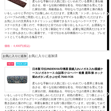
柔らかな手触りが人肌に近いといわれている鹿革と漆を融
合させ、様々な伝統の模様を彩る、印伝の魅力を育んでき
た家伝の技。高級感ある、印伝ならではの鹿革と漆の風合
いをしっかりと手のひらでお愉しみいただけます。定番人気「トンボ」からレッド
とパープルの2色ご用意いたしました！お好きなデザインをお選びいただけます♪
お気に入りの文房具をスタイリッシュに収納できるスリムなペンケースです。ファ
スナーが大きく開くので、中身がひと目でわかり取り出しもスムーズ。お洒落なペ
ンケースは、手のひらにちょうど良く馴染むサイズ感。必要な筆記用具だけをスマ
ートに持ち歩きたい方に最適です。一目で引かれる印傳屋のペンケースは、プレゼ
ントとしても喜ばれる逸品です。
価格： 4,400円(税込)
お気に入りに追加済
NEW
PICK UP
日本製 印伝/INDENYA/印傳屋 眼鏡入れ/メガネ入れ/眼鏡ケ
ース/メガネケース 白詰草/クローバー 軽量 鹿革/漆 ホック
留めボタン式 かぶせ式 7640-IY26
柔らかな手触りが人肌に近いといわれている鹿革と漆を融
合させ、様々な伝統の模様を彩る、印伝の魅力を育んでき
た家伝の技。高級感ある、印伝ならではの鹿革と漆の風合
いをしっかりと手のひらでお愉しみいただけます。紺色の鹿革に、三つ葉とぷっく
りした花をパステルグリーンの更紗と白漆で作り上げた印傳屋オリジナルの模様。
敷き詰めた葉の中には、幸運を象徴とする四つ葉が隠れています。ぜひ探してみて
ください！ホック留めかぶせ式のメガネケース。中は滑らかなスエード生地で、鼻
あて置きも存在するのでメガネが大きく動くことも、レンズを傷つけることもなく