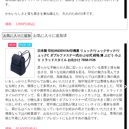
す。
かわいらしさと落ち着きを兼ね備えた、大人のための1本です。
価格： 1,890円(税込)
お気に入りに追加済
NEW
PICK UP
日本製 印伝/INDENYA/印傳屋 リュック/リュックサック/リ
ュックC ダブルファスナー式/かぶせ式 紺地 漆 ぶどう 小ぶ
り トラッドスタイル お出かけ 7658-IY26
柔らかな手触りが人肌に近いといわれている鹿革と漆を融
合させ、様々な伝統の模様を彩る、印伝の魅力を育んでき
た家伝の技。高級感ある、印伝ならではの鹿革と漆の風合
いをしっかりと手のひらでお愉しみいただけます。地中海沿岸では豊穣を表わす聖
なる樹とされ、模様として多用され、日本には奈良時代にもたらされました。写実
的に描かれた他、りすや唐草等と組み合わせた模様が多く見られます。トラッドス
タイルのデザインで、長く愛されてきた印傳屋のリュックサックは、飲み物やお財
布はもちろん、小物も多く収納可能！ダブルファスナー式で口が大きく開くので取
り出しやすいのも特徴です。背中側には湿気が溜まりにくいナイロン素材を採用
し、肩ひもはベルト仕様になっているのでお好みの長さでお使いいただけます。印
傳屋ならではの軽量感で、お出かけなどにぴったりのリュックサックは、専用の紙
箱と巾着に入れてのお届け！プレゼントにもおすすめの逸品です。
価格： 50,600円(税込)