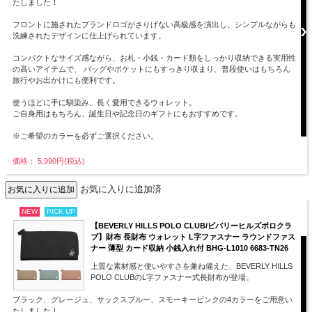
たしました！
フロントに施されたブランドロゴがさりげない高級感を演出し、シンプルながらも
洗練されたデザインに仕上げられています。
コンパクトなサイズ感ながら、お札・小銭・カード類をしっかり収納できる実用性
の高いアイテムで、 バッグやポケットにもすっきり収まり、普段使いはもちろん
旅行やお出かけにも便利です。
使うほどに手に馴染み、長く愛用できるウォレット。
ご自身用はもちろん、誕生日や記念日のギフトにもおすすめです。
※ご希望のカラーを必ずご選択ください。
価格： 5,990円(税込)
お気に入りに追加済
NEW
PICK UP
【BEVERLY HILLS POLO CLUB/ビバリーヒルズポロクラ
ブ】財布 長財布 ウォレット L字ファスナー ラウンドファス
ナー 薄型 カード収納 小銭入れ付 BHG-L1010 6683-TN26
上質な素材感と使いやすさを兼ね備えた、BEVERLY HILLS
POLO CLUBのL字ファスナー式長財布が登場。
ブラック、グレージュ、サックスブルー、スモーキーピンクの4カラーをご用意い
たしました！