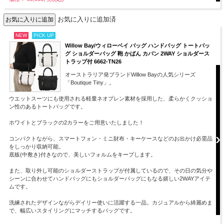
お気に入りに追加済
NEW
PICK UP
Willow Bay/ウィローベイ バッグ ハンドバッグ トートバッ
グ ショルダーバッグ 鞄 かばん カバン 2WAY ショルダース
トラップ付 6662-TN26
オーストラリア発ブランドWillow Bayの人気シリーズ
「Boutique Tiny」。
ウエットスーツにも使用される軽量ネオプレン素材を採用した、柔らかくクッショ
ン性のあるトートバッグです。
ホワイトとブラックの2カラーをご用意いたしました！
コンパクトながら、スマートフォン・ミニ財布・キーケースなどのお出かけ必需品
をしっかり収納可能。
底板(中敷き)付きなので、美しいフォルムをキープします。
また、取り外し可能のショルダーストラップが付属しているので、その日の気分や
シーンに合わせてハンドバッグにもショルダーバッグにもなる嬉しい2WAYアイテ
ムです。
洗練されたデザインながらデイリー使いに活躍する一品。カジュアルから綺麗めま
で、幅広いスタイリングにマッチするバッグです。