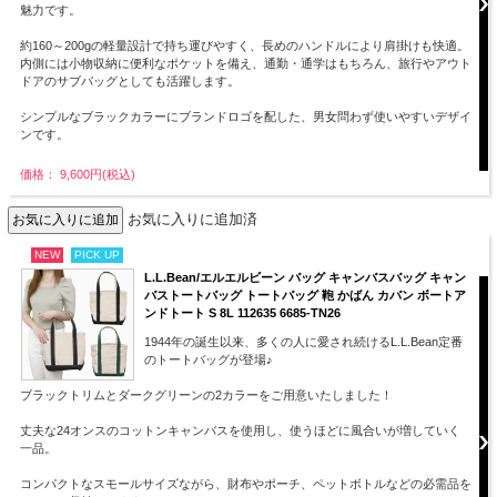
魅力です。
約160～200gの軽量設計で持ち運びやすく、長めのハンドルにより肩掛けも快適。
内側には小物収納に便利なポケットを備え、通勤・通学はもちろん、旅行やアウト
ドアのサブバッグとしても活躍します。
シンプルなブラックカラーにブランドロゴを配した、男女問わず使いやすいデザイ
ンです。
価格： 9,600円(税込)
お気に入りに追加済
NEW
PICK UP
L.L.Bean/エルエルビーン バッグ キャンバスバッグ キャン
バストートバッグ トートバッグ 鞄 かばん カバン ボートア
ンドトート S 8L 112635 6685-TN26
1944年の誕生以来、多くの人に愛され続けるL.L.Bean定番
のトートバッグが登場♪
ブラックトリムとダークグリーンの2カラーをご用意いたしました！
丈夫な24オンスのコットンキャンバスを使用し、使うほどに風合いが増していく
一品。
コンパクトなスモールサイズながら、財布やポーチ、ペットボトルなどの必需品を