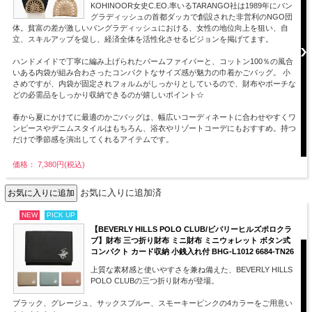
KOHINOOR女史C.EO.率いるTARANGO社は1989年にバン
グラディッシュの首都ダッカで創設された非営利のNGO団
体。貧富の差が激しいバングラディッシュにおける、女性の地位向上を狙い、自
立、スキルアップを促し、経済全体を活性化させるビジョンを掲げてます。
ハンドメイドで丁寧に編み上げられたパームファイバーと、コットン100％の風合
いある内袋が組み合わさったコンパクトなサイズ感が魅力の巾着かごバッグ。 小
さめですが、内袋が固定されフォルムがしっかりとしているので、財布やポーチな
どの必需品をしっかり収納できるのが嬉しいポイント☆
春から夏にかけてに最適のかごバッグは、幅広いコーディネートに合わせやすくワ
ンピースやデニムスタイルはもちろん、浴衣やリゾートコーデにもおすすめ。持つ
だけで季節感を演出してくれるアイテムです。
価格： 7,380円(税込)
お気に入りに追加済
NEW
PICK UP
【BEVERLY HILLS POLO CLUB/ビバリーヒルズポロクラ
ブ】財布 三つ折り財布 ミニ財布 ミニウォレット ボタン式
コンパクト カード収納 小銭入れ付 BHG-L1012 6684-TN26
上質な素材感と使いやすさを兼ね備えた、BEVERLY HILLS
POLO CLUBの三つ折り財布が登場。
ブラック、グレージュ、サックスブルー、スモーキーピンクの4カラーをご用意い