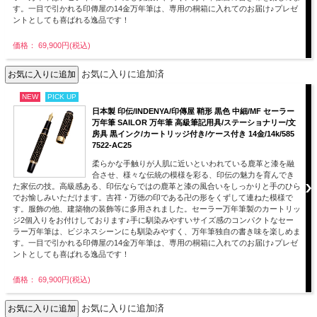
す。一目で引かれる印傳屋の14金万年筆は、専用の桐箱に入れてのお届け♪プレゼ
ントとしても喜ばれる逸品です！
価格： 69,900円(税込)
お気に入りに追加済
NEW
PICK UP
日本製 印伝/INDENYA/印傳屋 鞘形 黒色 中細/MF セーラー
万年筆 SAILOR 万年筆 高級筆記用具/ステーショナリー/文
房具 黒インク/カートリッジ付き/ケース付き 14金/14k/585
7522-AC25
柔らかな手触りが人肌に近いといわれている鹿革と漆を融
合させ、様々な伝統の模様を彩る、印伝の魅力を育んでき
た家伝の技。高級感ある、印伝ならではの鹿革と漆の風合いをしっかりと手のひら
でお愉しみいただけます。吉祥・万徳の印である卍の形をくずして連ねた模様で
す。服飾の他、建築物の装飾等に多用されました。セーラー万年筆製のカートリッ
ジ2個入りをお付けしております♪手に馴染みやすいサイズ感のコンパクトなセー
ラー万年筆は、ビジネスシーンにも馴染みやすく、万年筆独自の書き味を楽しめま
す。一目で引かれる印傳屋の14金万年筆は、専用の桐箱に入れてのお届け♪プレゼ
ントとしても喜ばれる逸品です！
価格： 69,900円(税込)
お気に入りに追加済