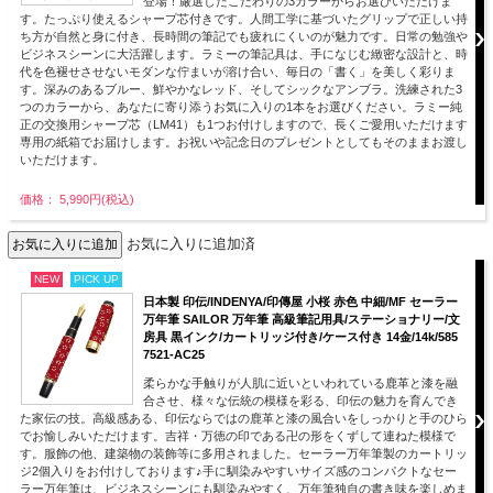
登場！厳選したこだわりの3カラーからお選びいただけま
す。たっぷり使えるシャープ芯付きです。人間工学に基づいたグリップで正しい持
ち方が自然と身に付き、長時間の筆記でも疲れにくいのが魅力です。日常の勉強や
ビジネスシーンに大活躍します。ラミーの筆記具は、手になじむ緻密な設計と、時
代を色褪せさせないモダンな佇まいが溶け合い、毎日の「書く」を美しく彩りま
す。深みのあるブルー、鮮やかなレッド、そしてシックなアンブラ。洗練された3
つのカラーから、あなたに寄り添うお気に入りの1本をお選びください。ラミー純
正の交換用シャープ芯（LM41）も1つお付けしますので、長くご愛用いただけます
専用の紙箱でお届けします。お祝いや記念日のプレゼントとしてもそのままお渡し
いただけます。
価格： 5,990円(税込)
お気に入りに追加済
NEW
PICK UP
日本製 印伝/INDENYA/印傳屋 小桜 赤色 中細/MF セーラー
万年筆 SAILOR 万年筆 高級筆記用具/ステーショナリー/文
房具 黒インク/カートリッジ付き/ケース付き 14金/14k/585
7521-AC25
柔らかな手触りが人肌に近いといわれている鹿革と漆を融
合させ、様々な伝統の模様を彩る、印伝の魅力を育んでき
た家伝の技。高級感ある、印伝ならではの鹿革と漆の風合いをしっかりと手のひら
でお愉しみいただけます。吉祥・万徳の印である卍の形をくずして連ねた模様で
す。服飾の他、建築物の装飾等に多用されました。セーラー万年筆製のカートリッ
ジ2個入りをお付けしております♪手に馴染みやすいサイズ感のコンパクトなセー
ラー万年筆は、ビジネスシーンにも馴染みやすく、万年筆独自の書き味を楽しめま