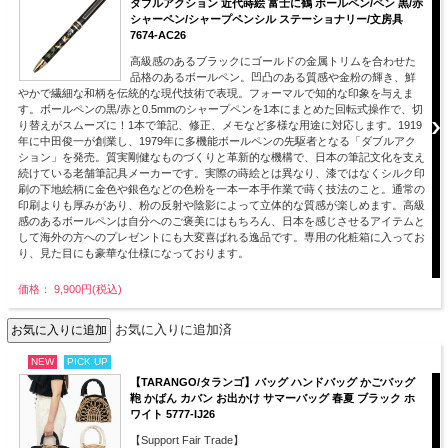
ダブルアクション 近代蒔絵 富士に鶴 ボールペン/ペン 黒/赤
シャーペン/シャープペンシル ステーショナリー/文房具
7674-AC26
高級感のあるブラックにゴールドの金属トリムを合わせた
品格のあるボールペン。凹凸のある質感や金粉の輝き、鮮
やかで繊細な和柄を伝統的な現代技術で表現。フォーマルで知的な印象を与えま
す。ボールペンの黒/赤と0.5mmのシャープペンを1本にまとめた回転式操作で、切
り替えがスムーズに！1本で筆記、修正、メモなど多様な用途に対応します。1919
年に中田俊一が創業し、1979年に多機能ボールペンの先駆者となる「ダブルアク
ション」を発売。質実剛健なものづくりと革新的な機構で、日本の筆記文化を支え
続けている老舗筆記具メーカーです。実際の蒔絵とは異なり、漆ではなくシルク印
刷の下地絵柄に金色や銀色などの色粉を一本一本手作業で蒔く技法のこと。通常の
印刷よりも厚みがあり、粉の反射や陰影によって立体的な質感が楽しめます。高級
感のあるボールペンは自分へのご褒美にはもちろん、日本を感じさせるアイテムと
して海外の方へのプレゼントにも大変喜ばれる逸品です。専用の化粧箱に入ってお
り、見た目にも豪華な仕様になっております。
価格： 9,900円(税込)
お気に入りに追加済
NEW
PICK UP
【TARANGO/タランゴ】バッグ ハンドバッグ かごバッグ
鞄 かばん カバン お出かけ サマーバッグ 春夏 ブラック ホ
ワイト 5777-IJ26
【Support Fair Trade】