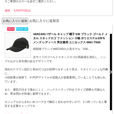
※ご希望のカラーを必ずご選択ください。
価格： 6,900円(税込)
お気に入りに追加済
NEW
PICK UP
VARZAR/バザール キャップ 帽子 636 ブラック ゴールド メ
タル スタッドロゴ ファッション 小物 ポリエステル100％
メンズ レディース 男女兼用 ユニセックス 6661-TN26
韓国発ブランドVARZARの人気モデル「636」。
左サイドのゴールドスタッドロゴが高級感を演出し、シン
プルながら存在感のあるデザインです。
深めのクラウン設計と長めのつばが顔周りをすっきり見せ、スタイリッシュな印象
に。
小顔効果が抜群で、K-POPアイドルや芸能人が多数愛用していることでも知られ
ています。
また、通気穴付きで蒸れにくく、バックストラップ付きでサイズ調整も可能なた
め、男女問わず快適に着用できます。
カジュアルからきれいめコーデまで幅広く合わせやすいので、1つ持っていると重
宝する定番キャップです。