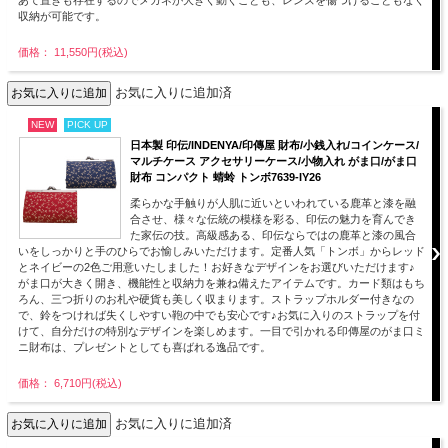
収納が可能です。
価格： 11,550円(税込)
お気に入りに追加済
NEW
PICK UP
日本製 印伝/INDENYA/印傳屋 財布/小銭入れ/コインケース/
マルチケース アクセサリーケース/小物入れ がま口/がま口
財布 コンパクト 蜻蛉 トンボ7639-IY26
柔らかな手触りが人肌に近いといわれている鹿革と漆を融
合させ、様々な伝統の模様を彩る、印伝の魅力を育んでき
た家伝の技。高級感ある、印伝ならではの鹿革と漆の風合
いをしっかりと手のひらでお愉しみいただけます。定番人気「トンボ」からレッド
とネイビーの2色ご用意いたしました！お好きなデザインをお選びいただけます♪
がま口が大きく開き、機能性と収納力を兼ね備えたアイテムです。カード類はもち
ろん、三つ折りのお札や硬貨も美しく収まります。ストラップホルダー付きなの
で、鈴をつければ失くしやすい鞄の中でも安心です♪お気に入りのストラップを付
けて、自分だけの特別なデザインを楽しめます。一目で引かれる印傳屋のがま口ミ
ニ財布は、プレゼントとしても喜ばれる逸品です。
価格： 6,710円(税込)
お気に入りに追加済