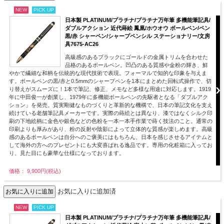
NEW
PICK UP
日本製 PLATINUM/プラチナ/プラチナ万年筆 多機能筆記具/
ダブルアクション 近代蒔絵 鳳凰/ホウオウ ボールペン/ペン
黒/赤 シャーペン/シャープペンシル ステーショナリー/文房
具7675-AC26
高級感のあるブラックにゴールドの金属トリムを合わせた
品格のあるボールペン。凹凸のある質感や金粉の輝き、鮮
やかで繊細な和柄を伝統的な現代技術で表現。フォーマルで知的な印象を与えま
す。ボールペンの黒/赤と0.5mmのシャープペンを1本にまとめた回転式操作で、切
り替えがスムーズに！1本で筆記、修正、メモなど多様な用途に対応します。1919
年に中田俊一が創業し、1979年に多機能ボールペンの先駆者となる「ダブルアク
ション」を発売。質実剛健なものづくりと革新的な機構で、日本の筆記文化を支え
続けている老舗筆記具メーカーです。実際の蒔絵とは異なり、漆ではなくシルク印
刷の下地絵柄に金色や銀色などの色粉を一本一本手作業で蒔く技法のこと。通常の
印刷よりも厚みがあり、粉の反射や陰影によって立体的な質感が楽しめます。高級
感のあるボールペンは自分へのご褒美にはもちろん、日本を感じさせるアイテムと
して海外の方へのプレゼントにも大変喜ばれる逸品です。専用の化粧箱に入ってお
り、見た目にも豪華な仕様になっております。
価格： 9,900円(税込)
お気に入りに追加済
NEW
PICK UP
日本製 PLATINUM/プラチナ/プラチナ万年筆 多機能筆記具/