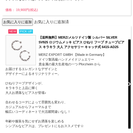
価格： 19,900円(税込)
お気に入りに追加済
NEW
PICK UP
【送料無料】MERZ/メルツドイツ製 シルバー SILVER
SV925 ロジウムメッキ ピアス ひねり フープ チューブピア
ス キラキラ 大人 アクセサリー キャッチ式 6415-AD25
MERZ EXPORT GMBH 【Made in Germany】
ドイツ製高級ハンドメイドジュエリー
貴金属の最大生産地の一つ Pforzheim から
お届けするエレガントなデザインと
デザイナーによるオリジナリティー。
ひねりフープデザインが、
キラキラと上品に輝く
大人お洒落なピアスが登場♪
合わせるコーデによって雰囲気も変わり、
カジュアルからフォーマルまで
幅広いコーディネートで大活躍間違いなし！
年齢や服装を気にせずお洒落を楽しめる
シンプルなピアスは、プレゼントにもおススメです☆