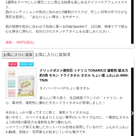
1週間をテーマにした曜日ごとに異なる効果を楽しめるデイリーケアフェイスマス
ク。
肌のコンディションや気分に合わせた5種類のマスクが、忙しい日常の中で小さな
贅沢を提供し、『あなたらしい輝き』をサポート。
肌の状態や気分に合わせて自由に選べるDailySparkleで、1日1枚、簡単ケアで肌も
心も輝きに満ちた、自分だけのスキンケアタイムをお楽しみください。
価格： 990円(税込)
お気に入りに追加済
NEW
PICK UP
クリックポスト便対応 トナリコ TONARICO 速乾性 吸水力
約3倍 モモン ドライタオル タオル ちょい楽 ふわふわ 6665-
TN26
タイパ＋スぺパのちょい楽タオル
暮らしに寄り添う、生活雑貨ブランドの「トナリコ」か
ら、吸水性、速乾性に優れたモモンドライタオルが登場しました！
水分をしっかり吸ってすぐに乾く、速乾ドライタオルは、
使いやすく、スペースをあまりとらない勝手のいいサイズなのに、一般的なタオル
より約3倍の吸収力＆速乾性を持つ優れもの。
シャーリング加工を施したカットパイル生地を採用しているので、ふんわりふわふ
わ触感。糸抜け・毛羽落ちが起きにくいのも魅力です。