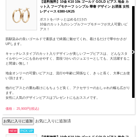
【送料無料】10金 K10 10k ゴールド GOLD ピアス 地金 カ
ット入 フープモチーフ シンプル 華奢 デザイン お洒落 女性
レディース 6380-UK25
ポストをパチッとはめるだけの
10金のカット入のシンプルフープモチーフが大人可愛いピ
アス！
肌馴染みの良いゴールドで素肌まで綺麗に魅せてくれ、着けるだけで華やかさが
UPします。
キャッチレスタイプのカット入りデザインが美しいフープピアスは、 どんなスタ
イルやシーンにも合わせやすく、普段づかいのジュエリーとしても、大活躍するこ
と間違い無し！
地金オンリーの可愛いピアスは、流行や年齢に関係なく、きっと長く、大事にお使
い頂けます。
他のピアスとの重ね着けにもちょうど良く、アクセサリーのおしゃれの幅も広がり
ます。
女性に人気のデザインピアスはプレゼントにもおススメです。
価格： 25,900円(税込)
お気に入りに追加済
NEW
PICK UP