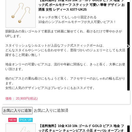
【送料無料】10金 K10 10k ゴールド GOLD ピアス 地金 フ
ック式 ボールモチーフ スティック 可愛い 華奢 デザイン お
洒落 女性 レディース 6377-UK25
キャッチが無くてもしっかり固定される
10金のシンプルボールモチーフが大人可愛いピアス！
肌馴染みの良いゴールドで素肌まで綺麗に魅せてくれ、着けるだけで華やかさが
UPします。
スタイリッシュなシルエットが上品なフック式スティックボールは、
どんなスタイルやシーンにも合わせやすく、普段づかいのジュエリーとしても大活
躍すること間違い無し！
地金オンリーの可愛いピアスは、流行や年齢に関係なく、きっと長く、大事にお使
い頂けます。
他のピアスとの重ね着けにもちょうど良く、アクセサリーのおしゃれの幅も広がり
ます。
女性に人気のデザインピアスはプレゼントにもおススメです。
価格： 20,900円(税込)
お気に入りに追加済
NEW
PICK UP
【送料無料】10金 K10 10k ゴールド GOLD ピアス 地金 フ
ック式 チェーン チェーンピアス 小豆 オーバル オープンオ