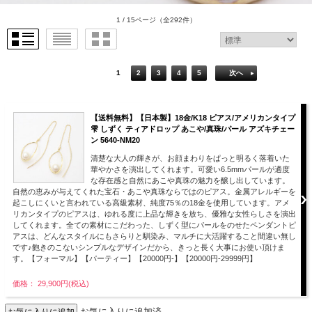
1 / 15ページ
（全292件）
1
2
3
4
5
次へ
【送料無料】【日本製】18金/K18 ピアス/アメリカンタイプ
雫 しずく ティアドロップ あこや/真珠/パール アズキチェー
ン 5640-NM20
清楚な大人の輝きが、お顔まわりをぱっと明るく落着いた
華やかさを演出してくれます。可愛い6.5mmパールが適度
な存在感と自然にあこや真珠の魅力を醸し出しています。
自然の恵みが与えてくれた宝石・あこや真珠ならではのピアス。金属アレルギーを
起こしにくいと言われている高級素材、純度75％の18金を使用しています。アメ
リカンタイプのピアスは、ゆれる度に上品な輝きを放ち、優雅な女性らしさを演出
してくれます。全ての素材にこだわった、しずく型にパールをのせたペンダントピ
アスは、どんなスタイルにもさらりと馴染み、マルチに大活躍すること間違い無し
です♪飽きのこないシンプルなデザインだから、きっと長く大事にお使い頂けま
す。【フォーマル】【パーティー】【20000円-】【20000円-29999円】
価格： 29,900円(税込)
お気に入りに追加済