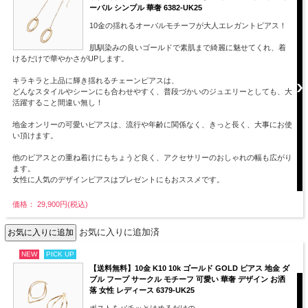
ーバル シンプル 華奢 6382-UK25
10金の揺れるオーバルモチーフが大人エレガントピアス！
肌馴染みの良いゴールドで素肌まで綺麗に魅せてくれ、着
けるだけで華やかさがUPします。
キラキラと上品に輝き揺れるチェーンピアスは、
どんなスタイルやシーンにも合わせやすく、普段づかいのジュエリーとしても、大
活躍すること間違い無し！
地金オンリーの可愛いピアスは、流行や年齢に関係なく、きっと長く、大事にお使
い頂けます。
他のピアスとの重ね着けにもちょうど良く、アクセサリーのおしゃれの幅も広がり
ます。
女性に人気のデザインピアスはプレゼントにもおススメです。
価格： 29,900円(税込)
お気に入りに追加済
NEW
PICK UP
【送料無料】10金 K10 10k ゴールド GOLD ピアス 地金 ダ
ブル フープ サークル モチーフ 可愛い 華奢 デザイン お洒
落 女性 レディース 6379-UK25