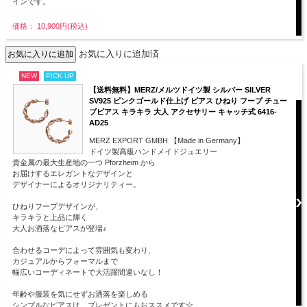
インです。
価格： 10,900円(税込)
お気に入りに追加済
NEW
PICK UP
【送料無料】MERZ/メルツドイツ製 シルバー SILVER
SV925 ピンクゴールド仕上げ ピアス ひねり フープ チュー
ブピアス キラキラ 大人 アクセサリー キャッチ式 6416-
AD25
MERZ EXPORT GMBH 【Made in Germany】
ドイツ製高級ハンドメイドジュエリー
貴金属の最大生産地の一つ Pforzheim から
お届けするエレガントなデザインと
デザイナーによるオリジナリティー。
ひねりフープデザインが、
キラキラと上品に輝く
大人お洒落なピアスが登場♪
合わせるコーデによって雰囲気も変わり、
カジュアルからフォーマルまで
幅広いコーディネートで大活躍間違いなし！
年齢や服装を気にせずお洒落を楽しめる
シンプルなピアスは、プレゼントにもおススメです☆