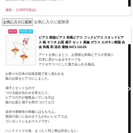
価格： 3,590円(税込)
お気に入りに追加済
NEW
PICK UP
ピアス 樹脂ピアス 和風ピアス フックピアス スタッドピア
ス 狐 キツネ お面 扇子 セット 真鍮 ガラス エポキシ樹脂 合
金 和風 和 浴衣 着物 6471-GG25
アートを身にまとう、お洒落な和風ピアスが登場☆
日本に昔からあるモチーフを
アクセサリーにした魅力あふれる逸品。
お祭りや日本の伝統芸能で良く使われる
狐のお面をピアスにしました。
扇子とセットなので
つける組み合わせを変えたり、
ピアスの穴が複数あいている方は
狐のお面と扇子を両方つけても◎
浴衣や着物等の和服にはもちろん、
普段の装いに合わせてもかわいいピアスは
プレゼントにもおススメです♪
ハンドメイドの為、まったく同じ柄は存在しない、