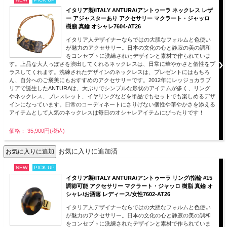
イタリア製/ITALY ANTURA/アントゥーラ ネックレス レザ
ー アジャスターあり アクセサリー マクラート・ジャッロ
樹脂 真鍮 オシャレ7604-AT26
イタリア人デザイナーならではの大胆なフォルムと色使い
が魅力のアクセサリー。日本の文化の心と静寂の美の調和
をコンセプトに洗練されたデザインと素材で作られていま
す。上品な大人っぽさを演出してくれるネックレスは、日常に華やかさと個性をプ
ラスしてくれます。洗練されたデザインのネックレスは、プレゼントにはもちろ
ん、自分へのご褒美にもおすすめのアクセサリーです。2012年にレッジョカラブ
リアで誕生したANTURAは、大ぶりでシンプルな形状のアイテムが多く、リング
やネックレス、ブレスレット、イヤリングなどを単品でもセットでも楽しめるデザ
インになっています。日常のコーディネートにさりげない個性や華やかさを添える
アイテムとして人気のネックレスは毎日のオシャレアイテムにぴったりです！
価格： 35,900円(税込)
お気に入りに追加済
NEW
PICK UP
イタリア製/ITALY ANTURA/アントゥーラ リング/指輪 #15
調節可能 アクセサリー マクラート・ジャッロ 樹脂 真鍮 オ
シャレ/お洒落 レディース/女性7602-AT26
イタリア人デザイナーならではの大胆なフォルムと色使い
が魅力のアクセサリー。日本の文化の心と静寂の美の調和
をコンセプトに洗練されたデザインと素材で作られていま