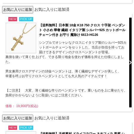
お気に入りに追加済
NEW
PICK UP
【送料無料】日本製 18金 K18 750 クロス 十字架 ペンダン
ト 小さめ 華奢 繊細 イタリア製 シルバー925 カットボール
チェーン付き お守り 魔除け 6613-HG26
シンプルでオシャレなクロスにイタリア製のシルバー925カ
ットボールチェーンをセットした、当店が自信を持ってお
届けできるデザインのクロスペンダントが登場。
裏側を抜いて薄く仕上げて、できる限り地金を使わず価格を抑えた仕様にしまし
た。
男女兼用クロスデザインの18金ペンダントは、薄く繊細なデザインが美しく、
幸運を呼ぶお守りクロスペンダントとしても大人気のアイテムです！
【ご注意】 大変、薄く繊細な作りのペンダントです。重いものを上に乗せたり、
負荷がかからないように取扱いにはご注意ください。
価格： 19,900円(税込)
お気に入りに追加済
NEW
PICK UP
【送料無料】天然素材 ドライフラワー ネモフィラ 黒紫 シ