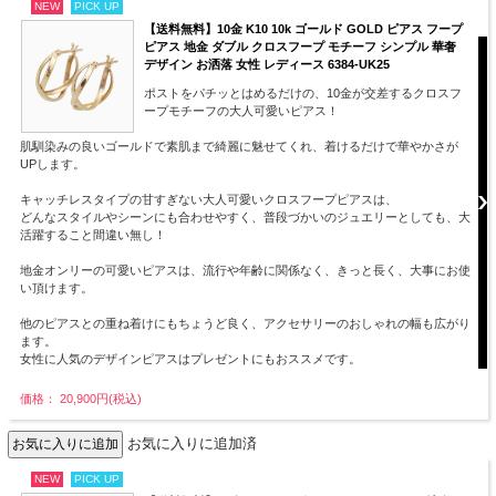
NEW
PICK UP
【送料無料】10金 K10 10k ゴールド GOLD ピアス フープ
ピアス 地金 ダブル クロスフープ モチーフ シンプル 華奢
デザイン お洒落 女性 レディース 6384-UK25
ポストをパチッとはめるだけの、10金が交差するクロスフ
ープモチーフの大人可愛いピアス！
肌馴染みの良いゴールドで素肌まで綺麗に魅せてくれ、着けるだけで華やかさが
UPします。
キャッチレスタイプの甘すぎない大人可愛いクロスフープピアスは、
どんなスタイルやシーンにも合わせやすく、普段づかいのジュエリーとしても、大
活躍すること間違い無し！
地金オンリーの可愛いピアスは、流行や年齢に関係なく、きっと長く、大事にお使
い頂けます。
他のピアスとの重ね着けにもちょうど良く、アクセサリーのおしゃれの幅も広がり
ます。
女性に人気のデザインピアスはプレゼントにもおススメです。
価格： 20,900円(税込)
お気に入りに追加済
NEW
PICK UP