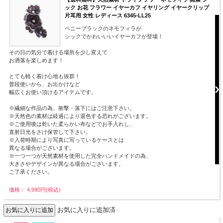
ック お花 フラワー イヤーカフ イヤリング イヤークリップ
片耳用 女性 レディース 6345-LL25
ペニーブラックのネモフィラが
シックでかわいいいイヤーカフが登場！
その日の気分で着ける場所を少し変えて
お洒落を楽しめます！
とても軽く着け心地も抜群！
普段使いから、お出かけなど
幅広くお使い頂けるアイテムです。
※繊細な作品の為、衝撃・落下にはご注意下さい。
※天然色の素材は経過により退色する恐れがございます。
※ご使用後は乾いた柔らかい布などでお手入れし、
直射日光をさけ保管して下さい。
※入荷時期により写真に写っているケースとは
異なる場合がございます。
※一つ一つが天然素材を使用した完全ハンドメイドの為、
大きさやデザインが異なる場合がございます。
ご了承ください。
価格： 4,990円(税込)
お気に入りに追加済