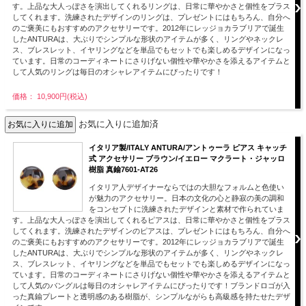
す。上品な大人っぽさを演出してくれるリングは、日常に華やかさと個性をプラス
してくれます。洗練されたデザインのリングは、プレゼントにはもちろん、自分へ
のご褒美にもおすすめのアクセサリーです。2012年にレッジョカラブリアで誕生
したANTURAは、大ぶりでシンプルな形状のアイテムが多く、リングやネックレ
ス、ブレスレット、イヤリングなどを単品でもセットでも楽しめるデザインになっ
ています。日常のコーディネートにさりげない個性や華やかさを添えるアイテムと
して人気のリングは毎日のオシャレアイテムにぴったりです！
価格： 10,900円(税込)
お気に入りに追加済
イタリア製/ITALY ANTURA/アントゥーラ ピアス キャッチ
式 アクセサリー ブラウン/イエロー マクラート・ジャッロ
樹脂 真鍮7601-AT26
イタリア人デザイナーならではの大胆なフォルムと色使い
が魅力のアクセサリー。日本の文化の心と静寂の美の調和
をコンセプトに洗練されたデザインと素材で作られていま
す。上品な大人っぽさを演出してくれるピアスは、日常に華やかさと個性をプラス
してくれます。洗練されたデザインのピアスは、プレゼントにはもちろん、自分へ
のご褒美にもおすすめのアクセサリーです。2012年にレッジョカラブリアで誕生
したANTURAは、大ぶりでシンプルな形状のアイテムが多く、リングやネックレ
ス、ブレスレット、イヤリングなどを単品でもセットでも楽しめるデザインになっ
ています。日常のコーディネートにさりげない個性や華やかさを添えるアイテムと
して人気のバングルは毎日のオシャレアイテムにぴったりです！ブランドロゴが入
った真鍮プレートと透明感のある樹脂が、シンプルながらも高級感を持たせたデザ