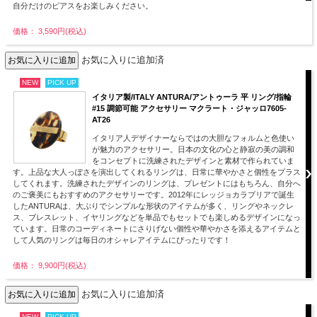
自分だけのピアスをお楽しみください。
価格： 3,590円(税込)
お気に入りに追加済
NEW
PICK UP
イタリア製/ITALY ANTURA/アントゥーラ 平 リング/指輪
#15 調節可能 アクセサリー マクラート・ジャッロ7605-
AT26
イタリア人デザイナーならではの大胆なフォルムと色使い
が魅力のアクセサリー。日本の文化の心と静寂の美の調和
をコンセプトに洗練されたデザインと素材で作られていま
す。上品な大人っぽさを演出してくれるリングは、日常に華やかさと個性をプラス
してくれます。洗練されたデザインのリングは、プレゼントにはもちろん、自分へ
のご褒美にもおすすめのアクセサリーです。2012年にレッジョカラブリアで誕生
したANTURAは、大ぶりでシンプルな形状のアイテムが多く、リングやネックレ
ス、ブレスレット、イヤリングなどを単品でもセットでも楽しめるデザインになっ
ています。日常のコーディネートにさりげない個性や華やかさを添えるアイテムと
して人気のリングは毎日のオシャレアイテムにぴったりです！
価格： 9,900円(税込)
お気に入りに追加済
NEW
PICK UP