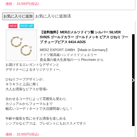
価格： 19,900円(税込)
お気に入りに追加済
NEW
PICK UP
【送料無料】MERZ/メルツドイツ製 シルバー SILVER
SV925 ゴールドカラー ゴールドメッキ ピアス ひねり フー
プ チューブピアス 6414-AD25
MERZ EXPORT GMBH 【Made in Germany】
ドイツ製高級ハンドメイドジュエリー
貴金属の最大生産地の一つ Pforzheim から
お届けするエレガントなデザインと
デザイナーによるオリジナリティー。
ひねりフープデザインが、
キラキラと上品に輝く
大人お洒落なピアスが登場♪
合わせるコーデによって雰囲気も変わり、
カジュアルからフォーマルまで
幅広いコーディネートで大活躍間違いなし！
年齢や服装を気にせずお洒落を楽しめる
シンプルなピアスは、プレゼントにもおススメです☆
価格： 18,900円(税込)