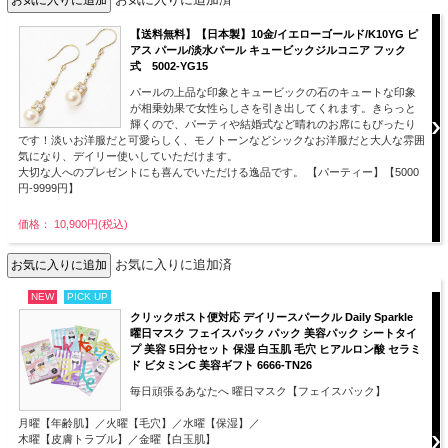
【送料無料】【日本製】10金/イエローゴールド/K10YG ピ
アス パール/淡水パール キュービックジルコニア フック
式 5002-YG15
パールの上品な印象とキュービックの石のキュートな印象
が相乗効果で女性らしさを引き出してくれます。きらっと
輝くので、パーティや結婚式など晴れのお席にもぴったり
です！淡いお洋服だと可愛らしく、モノトーンなどシックなお洋服だと大人な雰囲
気になり、デイリー使いしていただけます。
大切な人へのプレゼントにも喜んでいただける逸品です。 【パーティー】【5000
円-9999円】
価格： 10,900円(税込)
お気に入りに追加済
NEW
PICK UP
クリックポスト便対応 デイリースパークル Daily Sparkle
曜日マスク フェイスパック パック 美容パック シートタイ
プ 美容 5日分セット 保湿 白玉肌 毛穴 ヒアルロン酸 セラミ
ド ビタミンC 美容ギフト 6666-TN26
毎日頑張るあなたへ 曜日マスク【フェイスパック】
月曜【年齢肌】／火曜【毛穴】／水曜【保湿】／
木曜【皮膚トラブル】／金曜【白玉肌】