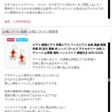
カラーはミントグリーン、ピンク、オフホワイトの3カラーをご用意しました！
新時代ドライタオルの心地良さは女性へのプレゼントにも喜ばれるアイテムです。
※ご希望のカラーを必ずお選びください。
価格： 1,290円(税込)
お気に入りに追加済
NEW
PICK UP
ピアス 樹脂ピアス 和風ピアス フックピアス 金魚 真鍮 樹脂
和風 和 浴衣 着物 赤 レッド ゴールド アクセサリー 女性 レ
ディース お洒落 個性 ハンドメイド 桐箱付き 6472-GG25
アートを身にまとう、お洒落な和風ピアスが登場☆
日本に昔からあるモチーフを
アクセサリーにした魅力あふれる逸品。
グラデーション部分など色味にもこだわった
ひらひらと水の中を漂う
美しい鰭をイメージした金魚のピアスです。
浴衣や着物等の和服にはもちろん、
普段の装いに合わせてもかわいいピアスは
プレゼントにもおススメです♪
ハンドメイドの為、まったく同じ柄は存在しない、
自分だけのピアスをお楽しみください。