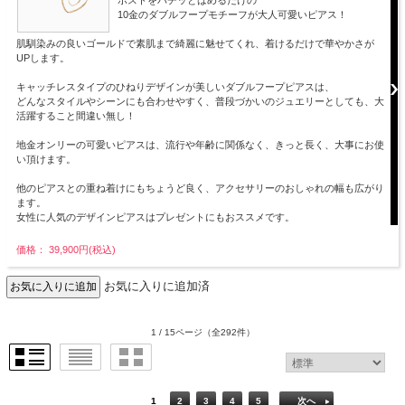
ポストをパチッとはめるだけの
10金のダブルフープモチーフが大人可愛いピアス！
肌馴染みの良いゴールドで素肌まで綺麗に魅せてくれ、着けるだけで華やかさが
UPします。
キャッチレスタイプのひねりデザインが美しいダブルフープピアスは、
どんなスタイルやシーンにも合わせやすく、普段づかいのジュエリーとしても、大
活躍すること間違い無し！
地金オンリーの可愛いピアスは、流行や年齢に関係なく、きっと長く、大事にお使
い頂けます。
他のピアスとの重ね着けにもちょうど良く、アクセサリーのおしゃれの幅も広がり
ます。
女性に人気のデザインピアスはプレゼントにもおススメです。
価格： 39,900円(税込)
お気に入りに追加済
1 / 15ページ
（全292件）
1
2
3
4
5
次へ