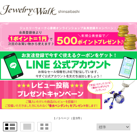
1 / 1ページ
（全3件）