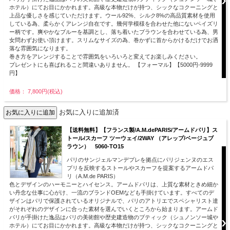
ホテル）にてお目にかかれます。高級な本物だけが持つ、シックなコクーニングと
上品な優しさを感じていただけます。ウール92%、シルク8%の高品質素材を使用
している為、柔らかくアレンジ自在です。幾何学模様を合わせた他にないペイズリ
ー柄です。爽やかなブルーを基調とし、落ち着いたブラウンを合わせている為、男
女問わずお使い頂けます。スリムなサイズの為、巻かずに首からかけるだけでお洒
落な雰囲気になります。
巻き方をアレンジすることで雰囲気をいろいろと変えてお楽しみください。
プレゼントにも喜ばれること間違いありません。 【フォーマル】【5000円-9999
円】
価格： 7,800円(税込)
お気に入りに追加済
【送料無料】【フランス製/A.M.dePARIS/アームドパリ】ス
トール/スカーフ ツーウェイ/2WAY （アレップ/ベージュブ
ラウン） 5060-TO15
パリのサンジェルマンデプレを拠点にパリジェンヌのエス
プリを反映するストールやスカーフを提案するアームドパ
リ（A.M.de PARIS）
色とデザインのハーモニーとハイセンス。アームドパリは、上質な素材ときめ細か
い丹念な仕事に心がけ、一流のブランドOEMなども手掛けています。すべてのデ
ザインはパリで保護されているオリジナルで、パリのアトリエでスペシャリスト達
がそれぞれのデザインに合った素材を選んでいくところから始まります。アームド
パリが手掛けた逸品はパリの美術館や歴史建造物のブティック（シュノンソー城や
ホテル）にてお目にかかれます。高級な本物だけが持つ、シックなコクーニングと