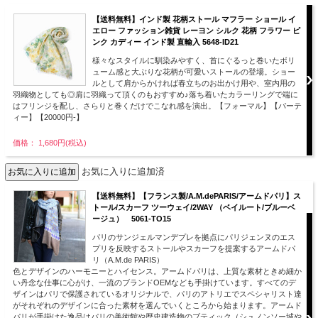
【送料無料】インド製 花柄ストール マフラー ショール イ
エロー ファッション雑貨 レーヨン シルク 花柄 フラワー ピ
ンク カディー インド製 直輸入 5648-ID21
様々なスタイルに馴染みやすく、首にぐるっと巻いたボリ
ューム感と大ぶりな花柄が可愛いストールの登場。ショー
ルとして肩からかければ春立ちのお出かけ用や、室内用の
羽織物としても◎肩に羽織って頂くのもおすすめ♪落ち着いたカラーリングで端に
はフリンジを配し、さらりと巻くだけでこなれ感を演出。【フォーマル】【パーテ
ィー】【20000円-】
価格： 1,680円(税込)
お気に入りに追加済
【送料無料】【フランス製/A.M.dePARIS/アームドパリ】ス
トール/スカーフ ツーウェイ/2WAY （ベイルート/ブルーベ
ージュ） 5061-TO15
パリのサンジェルマンデプレを拠点にパリジェンヌのエス
プリを反映するストールやスカーフを提案するアームドパ
リ（A.M.de PARIS）
色とデザインのハーモニーとハイセンス。アームドパリは、上質な素材ときめ細か
い丹念な仕事に心がけ、一流のブランドOEMなども手掛けています。すべてのデ
ザインはパリで保護されているオリジナルで、パリのアトリエでスペシャリスト達
がそれぞれのデザインに合った素材を選んでいくところから始まります。アームド
パリが手掛けた逸品はパリの美術館や歴史建造物のブティック（シュノンソー城や