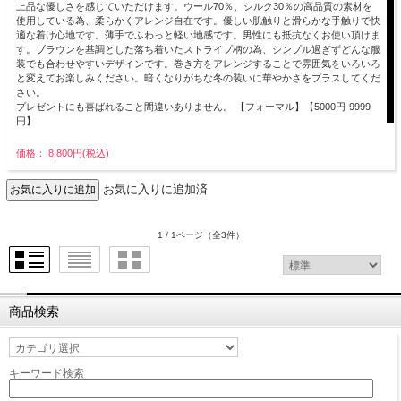
上品な優しさを感じていただけます。ウール70％、シルク30％の高品質の素材を
使用している為、柔らかくアレンジ自在です。優しい肌触りと滑らかな手触りで快
適な着け心地です。薄手でふわっと軽い地感です。男性にも抵抗なくお使い頂けま
す。ブラウンを基調とした落ち着いたストライプ柄の為、シンプル過ぎずどんな服
装でも合わせやすいデザインです。巻き方をアレンジすることで雰囲気をいろいろ
と変えてお楽しみください。暗くなりがちな冬の装いに華やかさをプラスしてくだ
さい。
プレゼントにも喜ばれること間違いありません。 【フォーマル】【5000円-9999
円】
価格： 8,800円(税込)
お気に入りに追加済
1 / 1ページ
（全3件）
商品検索
キーワード検索