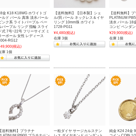
18金 K18 K18WG ホワイトゴ
【送料無料】【日本製】シェ
【送料無料】プ
ールド パール 真珠 淡水パール
ル/貝 パール ネックレス＆イヤ
PLATINUM Pt
ピンク系 ライトパープル ペー
リング 10mm珠 ホワイト
淡水 パール 1
ルパープル リング 指輪 スライ
1728-PG11
コンビ ペンダント 
ド式 7号~22号 フリーサイズ ミ
¥4,480
(税込)
¥29,900
(税込)
ラーボール 女性 レディース
在庫 3個
在庫 1個
2004-RG12
¥49,900
(税込)
在庫 1個
【送料無料】プラチナ
一粒ダイヤ サージカルステン
純金 K24 24金 
PLATINUM Pt900 プラチナペン
レス ダイヤモンド ペンダント
コイン COIN 1