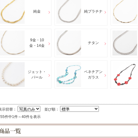
純金
純プラチナ
9金・10
チタン
金・14金
ジェット・
ベネチアン
パール
ガラス
表示切替：
並び順：
855件中1件～40件を表示