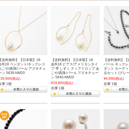
【送料無料】【日本製】18
【送料無料】【日本製】18
【送料無料】【
金/K18 ペンダント/ネックレス
金/K18 ピアス/アメリカンタイ
パール ネックレ
あこや/真珠/パール アズキチェ
プ 雫 しずく ティアドロップ あ
ダント カーディ
ーン 5639-NM20
こや/真珠/パール アズキチェー
点セット (グレー)
ン 5640-NM20
¥39,900
(税込)
¥6,990
(税込)
¥29,900
(税込)
在庫 1個
在庫 1個
在庫 1個