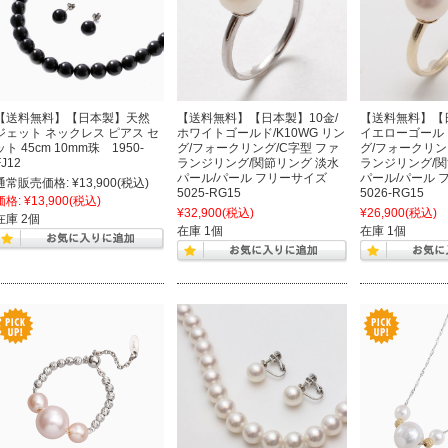
【送料無料】【日本製】天然
【送料無料】【日本製】10金/
【送料無料】【日
ジェット ネックレス ピアス セ
ホワイトゴールド/K10WG リン
イエローゴールド/
ット 45cm 10mm珠 1950-
グ/フォークリング/C字型 ファ
グ/フォークリン
FJ12
ランジリング/関節リング 淡水
ランジリング/関
パール/パール フリーサイズ
パール/パール
通常販売価格:
¥13,900
(税込)
5025-RG15
5026-RG15
価格:
¥13,900
(税込)
¥32,900
(税込)
¥26,900
(税込)
在庫 2個
在庫 1個
在庫 1個