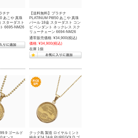
ラチナ
【送料無料】プラチナ
850 あこや 真珠
PLATINUM Pt850 あこや 真珠
8金 スターダスト
パール 18金 スターダスト コン
6695-NM26
ビ ペンダント ネックレス スク
リューチェーン 6694-NM26
通常販売価格:
¥34,900
(税込)
価格:
¥34,900
(税込)
在庫 1個
999.9 ゴールド
クック島 製造 ロイヤルミント
/10オンス
純金 K24 24金 PUREGOLD ゴ