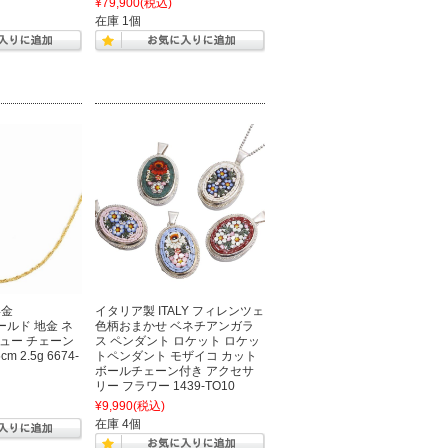
¥79,900
(税込)
在庫 1個
4金
イタリア製 ITALY フィレンツェ
ゴールド 地金 ネ
色柄おまかせ ベネチアンガラ
ュー チェーン
ス ペンダント ロケット ロケッ
 2.5g 6674-
トペンダント モザイコ カット
ボールチェーン付き アクセサ
リー フラワー 1439-TO10
¥9,990
(税込)
在庫 4個