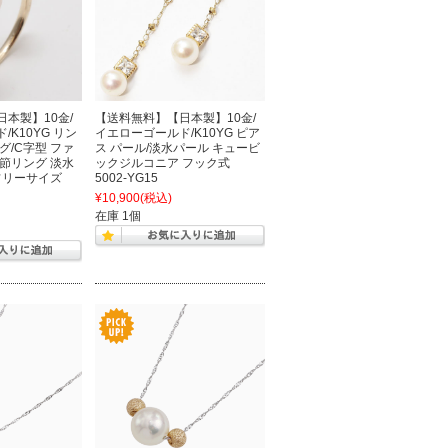
本製】10金/
【送料無料】【日本製】10金/
K10YG リン
イエローゴールド/K10YG ピア
グ/C字型 ファ
ス パール/淡水パール キュービ
節リング 淡水
ックジルコニア フック式
 フリーサイズ
5002-YG15
¥10,900
(税込)
在庫 1個