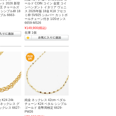
ント 2026 新登
ールド COIN コイン 金貨 コイ
王 チャールズ
ンペンダント イタリア ヴェニ
 シンプル枠 18
ス 2026年版 18金 K18 フセコ
ブル 6663-
ミ枠 SV925 シルバー カットボ
ールチェーン付き 1/20オンス
6659-MS26
¥149,900
(税込)
在庫 1個
K24 24k
純金 ネックレス 42cm ペダル
 ネックレス グ
チェーン K24 ペタル シンプル
クレス 6627-
ゴールド 造幣局検定 6629-
PW26