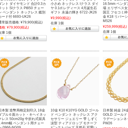
ダント ダイヤモンド 合計0.3カ
小さめ ネックレス Iクラス ダイ
16.5mm ペンダ
ラット SIクラス Pt850 チェー
ヤ 0.1ct レディース 4月誕生石
場 エリザベス女
ン ペンダント ネックレス 鑑別
ギフト 永遠の輝き 6722-JK26
国王 フセコミ枠
カード付 6693-UK26
金 K18 リバーシ
¥9,990
(税込)
MS26
通常販売価格:
¥79,900
(税込)
在庫 1個
¥259,999
(税込)
価格:
¥79,900
(税込)
在庫 1個
在庫 1個
日本製 造幣局検定刻印入 18金
10金 K10 K10YG GOLD ゴール
日本製 純金 24金 
ダブル６面カット・キヘイネッ
ド ペンダント ネックレス アク
GOLD ゴールド
クレス 50cm20g 中折れ式留具
セサリー ジュエリー 雫 しずく
ラデーションネッ
3.4mm幅 ペンダント用チェー
涙型 ティアドロップ モチーフ
PW26
ン 0966-NG09
ピンクトパーズ 天然石 可愛い