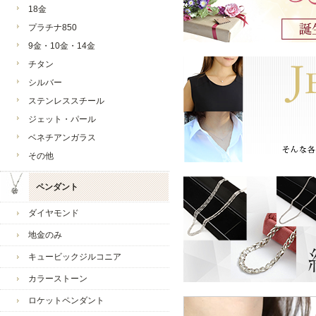
18金
新商品も多数ご用意してお
プラチナ850
ヒロ様のまたのご利用スタ
9金・10金・14金
チタン
今後とも宜しくお願い致し
シルバー
ジュエリーウォーク心斎橋
ステンレススチール
ジェット・パール
ベネチアンガラス
その他
ペンダント
ダイヤモンド
地金のみ
キュービックジルコニア
お店からのコメント
カラーストーン
ひろひろ様
ロケットペンダント
いつも当店をご愛好いただ