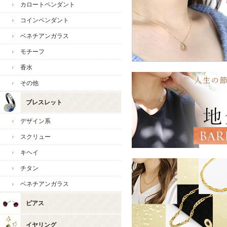
カロートペンダント
レビューのご投稿も感謝申
コインペンダント
対応や商品にご満足いただ
また、大切な奥様への贈り
ベネチアンガラス
ありがとうございます。
モチーフ
香水
新商品も多数ご用意してお
ひろひろ様のまたのご利用
その他
心よりお待ちしております
ブレスレット
今後ともよろしくお願いい
デザイン系
ジュエリーウォーク心斎橋
スクリュー
キヘイ
チタン
ベネチアンガラス
ピアス
イヤリング