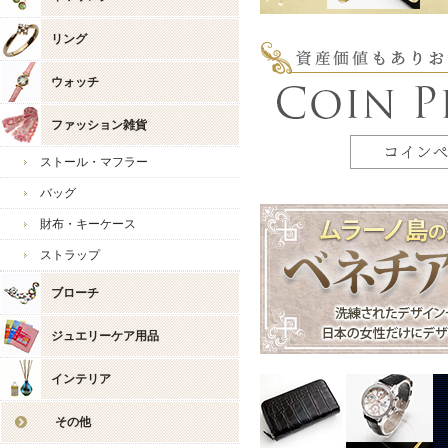
リング
ウォッチ
ファッション雑貨
お店からのコメント
mama様
ストール・マフラー
バッグ
いつも当店をご愛好いただ
レビューのご投稿も感謝申
財布・キーケース
商品にご満足いただき、大
ストラップ
また、お手持ちのアジャス
ブローチ
楽しんで身に着けていただ
ジュエリーケア用品
新商品も多数ご用意してお
mama様様のまたのご利用
インテリア
今後とも宜しくお願い致し
その他