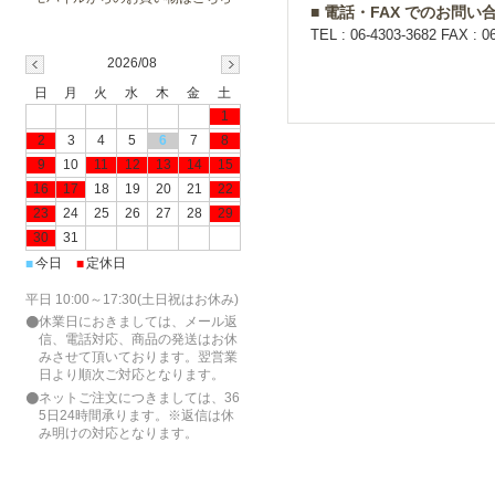
■ 電話・FAX でのお問い
TEL : 06-4303-3682 FAX : 0
2026/08
日
月
火
水
木
金
土
1
2
3
4
5
6
7
8
9
10
11
12
13
14
15
16
17
18
19
20
21
22
23
24
25
26
27
28
29
30
31
今日
定休日
■
■
平日 10:00～17:30(土日祝はお休み)
休業日におきましては、メール返
信、電話対応、商品の発送はお休
みさせて頂いております。翌営業
日より順次ご対応となります。
ネットご注文につきましては、36
5日24時間承ります。※返信は休
み明けの対応となります。