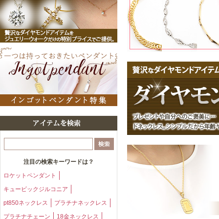
いつも当店をご愛好いただ
レビューのご投稿も感謝申
大切なお嬢様へのプレゼン
重ねてお礼申し上げます。
お嬢様が喜んでくださるこ
また、奥様とお嬢様がお揃
新商品も多数ご用意してお
ひろひろ様のまたのご利用
今後とも宜しくお願い致し
ジュエリーウォーク心斎橋
注目の検索キーワードは？
ロケットペンダント
キュービックジルコニア
pt850ネックレス
プラチナネックレス
プラチナチェーン
18金ネックレス