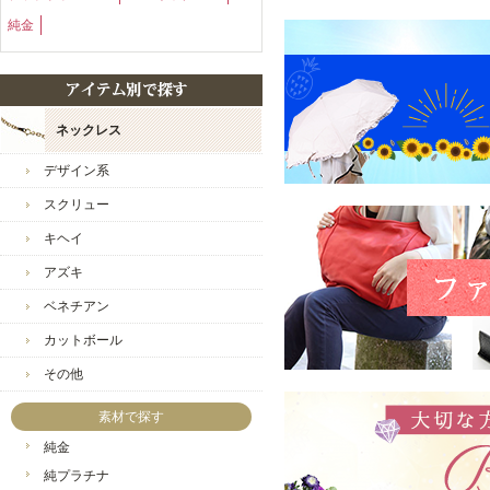
純金
ネックレス
デザイン系
お店からのコメント
スクリュー
ヒロ様
キヘイ
いつも当店をご愛好いただ
アズキ
レビューのご投稿も感謝申
ベネチアン
大切な記念日の贈り物を
当店でお選びいただき、誠
カットボール
その他
また、奥様にも気に入って
スタッフ一同大変嬉しい気
素材で探す
包装・発送に関しましても
純金
ありがとうございます。
純プラチナ