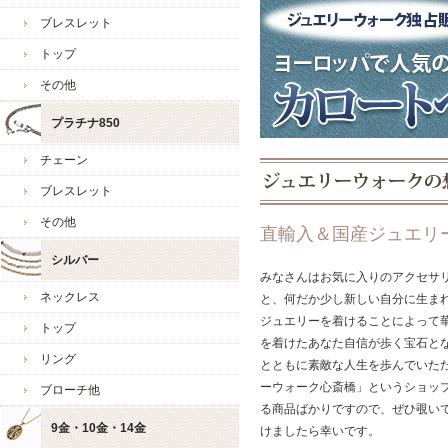
チェーンの長さを変えるだ
ブレスレット
多くの楽しみ方ができるス
ご活用いただけますと幸い
トップ
その他
新商品も多数ご用意してお
まい様のまたのご利用スタ
プラチナ850
チェーン
今後とも宜しくお願い致し
ブレスレット
ジュエリーウォーク心斎橋
その他
直輸入＆国産ジュエリ
シルバー
みなさんはお気に入りのアクセサ
ネックレス
と、何だか少し新しい自分に生ま
ジュエリーを着けることによって
トップ
を着けたあなた自信が歩く宝石と
リング
とともに素敵な人生を歩んでいた
ーウォーク心斎橋」というショッ
ブローチ他
る商品ばかりですので、ぜひ覗い
9金・10金・14金
けましたら幸いです。