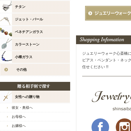
チタン
お店からのコメント
ジェット・バール
まい様
いつも当店をご愛好いただ
ベネチアンガラス
レビューのご投稿も感謝申
カラーストーン
嬉しい言葉の数々、大変嬉
ありがとうございます。
ジュエリーウォーク心斎橋
小樽ガラス
ピアス・ペンダント・ネッ
繊細ながらも煌めく、こち
任せください !!
装いや場所を選ばず、楽し
その他
たくさんご愛用いただけま
お嬢様にも気に入っていた
嬉しい限りでございます。
女性への贈り物
新商品も多数ご用意してお
彼女・奥様へ
まい様のまたのご利用スタ
お母様へ
今後とも宜しくお願い致し
お嬢様へ