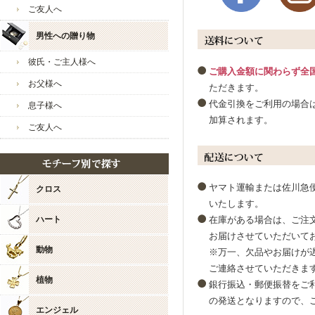
ご友人へ
ジュエリーウォーク心斎橋
男性への贈り物
彼氏・ご主人様へ
ご購入金額に関わらず全
お父様へ
ただきます。
代金引換をご利用の場合は
息子様へ
加算されます。
ご友人へ
お店からのコメント
ヤマト運輸または佐川急
クロス
まゅ様
いたします。
いつも当店をご愛好いただ
ハート
在庫がある場合は、ご注文
レビューのご投稿も感謝申
お届けさせていただいて
動物
※万一、欠品やお届けが
商品への評価、大変嬉しく
ご連絡させていただきま
重ねてお礼申し上げます。
植物
銀行振込・郵便振替をご
多くの場面でたくさん身に
の発送となりますので、
エンジェル