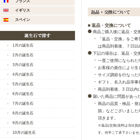
フランス
ラッピングへの評価も大変
イギリス
ありがとうございます。
スペイン
■ 返品・交換について
たくさんご愛用いただけま
商品ご購入後に返品・交
新商品も多数ご用意してお
「返品・交換」をご希
まゅ様のまたのご利用スタ
1月の誕生石
は商品到着後、７日以
下記の場合は、返品・交
2月の誕生石
一度ご使用になられた
今後とも宜しくお願い致し
3月の誕生石
お客様の責任により生
ジュエリーウォーク心斎橋
4月の誕生石
サイズ調節を行なった
ギフト、名入れ品等事
5月の誕生石
商品到着後、3 日以
6月の誕生石
届いた商品に問題があっ
商品の品質・検品・発
7月の誕生石
損」などございました
8月の誕生石
頂きます。
9月の誕生石
※返品(交換)送料は当社
10月の誕生石
す。何卒ご了承下さいませ