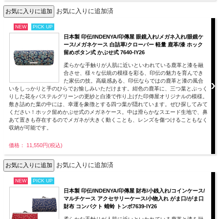
お気に入りに追加済
NEW
PICK UP
日本製 印伝/INDENYA/印傳屋 眼鏡入れ/メガネ入れ/眼鏡ケ
ース/メガネケース 白詰草/クローバー 軽量 鹿革/漆 ホック
留めボタン式 かぶせ式 7640-IY26
柔らかな手触りが人肌に近いといわれている鹿革と漆を融
合させ、様々な伝統の模様を彩る、印伝の魅力を育んでき
た家伝の技。高級感ある、印伝ならではの鹿革と漆の風合
いをしっかりと手のひらでお愉しみいただけます。紺色の鹿革に、三つ葉とぷっく
りした花をパステルグリーンの更紗と白漆で作り上げた印傳屋オリジナルの模様。
敷き詰めた葉の中には、幸運を象徴とする四つ葉が隠れています。ぜひ探してみて
ください！ホック留めかぶせ式のメガネケース。中は滑らかなスエード生地で、鼻
あて置きも存在するのでメガネが大きく動くことも、レンズを傷つけることもなく
収納が可能です。
価格： 11,550円(税込)
お気に入りに追加済
NEW
PICK UP
日本製 印伝/INDENYA/印傳屋 財布/小銭入れ/コインケース/
マルチケース アクセサリーケース/小物入れ がま口/がま口
財布 コンパクト 蜻蛉 トンボ7639-IY26
柔らかな手触りが人肌に近いといわれている鹿革と漆を融