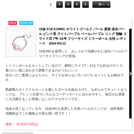
1
2
3
4
5
次へ
NEW
PICK UP
18金 K18 K18WG ホワイトゴールド パール 真珠 淡水パー
ル ピンク系 ライトパープル ペールパープル リング 指輪 ス
ライド式 7号~22号 フリーサイズ ミラーボール 女性 レディ
ース 2004-RG12
18金WGを使用した、おしゃれで洗練された淡水パールのフ
リーサイズリングが登場。
シリコンボールをセットしているので、瞬時にサイズ7～22までお好みのサイズ、
着けたい指に合わせて調整できるのがうれしい☆
自分へのご褒美にはもちろん、サイズを知らない方へのプレゼントにもお勧めで
す。
熟練職人がミラクルカットを施したボールを組み上げた、なめらかでキュートなリ
ングは、 アレンジ次第でいろんなコーディネートに合わせやすく、毎日のお洒落
に大活躍すること間違いなしのアクセサリーです。
地金が高くなっている今、18金WGを使用した天然パールのリングが、送料無料・
消費税込でこの価格は大変お買い得です！！
価格： 49,900円(税込)