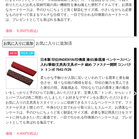
折りたたんだお札も収納可能の高い機能性を兼ね備えた便利アイテムです。お洒落
なカードケースは、手のひらにちょうど良く馴染むサイズ感。小さいながらも必要
なものがすべて収まるマルチな仕様です。一目で引かれる印傳屋のカードケース
は、プレゼントとしても喜ばれる逸品です。
価格： 9,350円(税込)
お気に入りに追加済
NEW
PICK UP
日本製 印伝/INDENYA/印傳屋 漆/白漆/黒漆 ペンケース/ペン
入れ/筆箱/文房具/文具ポーチ 細め ファスナー開閉 コンパク
ト トンボ 7641-IY26
柔らかな手触りが人肌に近いといわれている鹿革と漆を融
合させ、様々な伝統の模様を彩る、印伝の魅力を育んでき
た家伝の技。高級感ある、印伝ならではの鹿革と漆の風合
いをしっかりと手のひらでお愉しみいただけます。定番人気「トンボ」からレッド
とパープルの2色ご用意いたしました！お好きなデザインをお選びいただけます♪
お気に入りの文房具をスタイリッシュに収納できるスリムなペンケースです。ファ
スナーが大きく開くので、中身がひと目でわかり取り出しもスムーズ。お洒落なペ
ンケースは、手のひらにちょうど良く馴染むサイズ感。必要な筆記用具だけをスマ
ートに持ち歩きたい方に最適です。一目で引かれる印傳屋のペンケースは、プレゼ
ントとしても喜ばれる逸品です。
価格： 4,400円(税込)