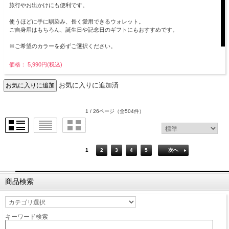
旅行やお出かけにも便利です。
使うほどに手に馴染み、長く愛用できるウォレット。
ご自身用はもちろん、誕生日や記念日のギフトにもおすすめです。
※ご希望のカラーを必ずご選択ください。
価格： 5,990円(税込)
お気に入りに追加済
1 / 26ページ
（全504件）
1
2
3
4
5
次へ
商品検索
キーワード検索