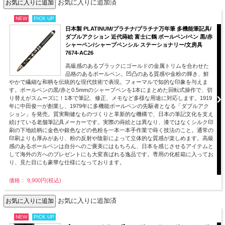
お気に入りに追加済
NEW
PICK UP
日本製 PLATINUM/プラチナ/プラチナ万年筆 多機能筆記具/
ダブルアクション 近代蒔絵 富士に鶴 ボールペン/ペン 黒/赤
シャーペン/シャープペンシル ステーショナリー/文房具
7674-AC26
高級感のあるブラックにゴールドの金属トリムを合わせた
品格のあるボールペン。凹凸のある質感や金粉の輝き、鮮
やかで繊細な和柄を伝統的な現代技術で表現。フォーマルで知的な印象を与えま
す。ボールペンの黒/赤と0.5mmのシャープペンを1本にまとめた回転式操作で、切
り替えがスムーズに！1本で筆記、修正、メモなど多様な用途に対応します。1919
年に中田俊一が創業し、1979年に多機能ボールペンの先駆者となる「ダブルアク
ション」を発売。質実剛健なものづくりと革新的な機構で、日本の筆記文化を支え
続けている老舗筆記具メーカーです。実際の蒔絵とは異なり、漆ではなくシルク印
刷の下地絵柄に金色や銀色などの色粉を一本一本手作業で蒔く技法のこと。通常の
印刷よりも厚みがあり、粉の反射や陰影によって立体的な質感が楽しめます。高級
感のあるボールペンは自分へのご褒美にはもちろん、日本を感じさせるアイテムと
して海外の方へのプレゼントにも大変喜ばれる逸品です。専用の化粧箱に入ってお
り、見た目にも豪華な仕様になっております。
価格： 9,900円(税込)
お気に入りに追加済
NEW
PICK UP