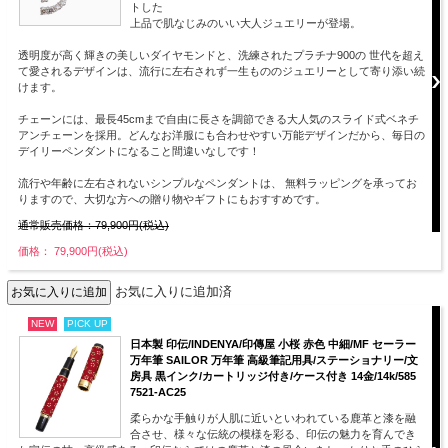
トした
上品で肌なじみのいい大人ジュエリーが登場。
透明度が高く輝きの美しいダイヤモンドと、洗練されたプラチナ900の 世代を超え
て愛されるデザインは、流行に左右されず一生もののジュエリーとして寄り添い続
けます。
チェーンには、最長45cmまで自由に長さを調節できる大人気のスライド式ベネチ
アンチェーンを採用。どんなお洋服にも合わせやすい万能デザインだから、毎日の
デイリーペンダントになること間違いなしです！
流行や年齢に左右されないシンプルなペンダントは、 無料ラッピングを承ってお
りますので、大切な方への贈り物やギフトにもおすすめです。
通常販売価格：79,900円(税込)
価格： 79,900円(税込)
お気に入りに追加済
NEW
PICK UP
日本製 印伝/INDENYA/印傳屋 小桜 赤色 中細/MF セーラー
万年筆 SAILOR 万年筆 高級筆記用具/ステーショナリー/文
房具 黒インク/カートリッジ付き/ケース付き 14金/14k/585
7521-AC25
柔らかな手触りが人肌に近いといわれている鹿革と漆を融
合させ、様々な伝統の模様を彩る、印伝の魅力を育んでき