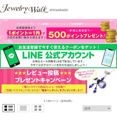
1 / 26ページ
（全504件）