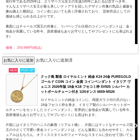
発行年である2026年は、エリザベス元女王の生誕100年にあたる記念すべき年。
そんなエリザベス女王が最も美しいティアラを冠したデザイン肖像の気品と威厳を
兼ね備えた横顔は、コイン史においても高く評価されており、 芸術作品としての
価値も感じられる仕上がりです。
裏面にはチャールズ国王の肖像と、リバーシブル仕様のコインペンダントは、金・
地金が高騰している昨今、資産価値もありお守りとしてやプレゼントにも喜ばれま
す♪
価格： 259,999円(税込)
お気に入りに追加済
NEW
PICK UP
クック島 製造 ロイヤルミント 純金 K24 24金 PUREGOLD
ゴールド COIN コイン 金貨 コインペンダント イタリア ヴ
ェニス 2026年版 18金 K18 フセコミ枠 SV925 シルバー カ
ットボールチェーン付き 1/20オンス 6659-MS26
ロイヤルミントの純金コインに、両面ガラス付の爪のない
18金フセコミ枠を巻き、イタリア製のシルバーカットボー
ルチェーンをセットしたコインペンダント。世界的に金地金が高騰している昨今、
資産価値もありお守りとしてやプレゼントにも喜ばれます。
片面にはイタリアのベニスの象徴（リアルト橋）、片面にはマットなチャールズ国
王の小さくて可愛い黄金コインペンダントは、どんな服装にも合わせやすく、カジ
ュアルはもちろん、オフィススタイルやフォーマルなスタイルに合わせて頂いても
素敵です！