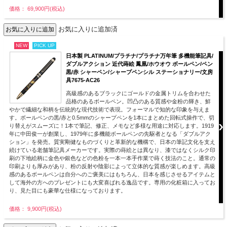
価格： 69,900円(税込)
お気に入りに追加済
NEW
PICK UP
日本製 PLATINUM/プラチナ/プラチナ万年筆 多機能筆記具/
ダブルアクション 近代蒔絵 鳳凰/ホウオウ ボールペン/ペン
黒/赤 シャーペン/シャープペンシル ステーショナリー/文房
具7675-AC26
高級感のあるブラックにゴールドの金属トリムを合わせた
品格のあるボールペン。凹凸のある質感や金粉の輝き、鮮
やかで繊細な和柄を伝統的な現代技術で表現。フォーマルで知的な印象を与えま
す。ボールペンの黒/赤と0.5mmのシャープペンを1本にまとめた回転式操作で、切
り替えがスムーズに！1本で筆記、修正、メモなど多様な用途に対応します。1919
年に中田俊一が創業し、1979年に多機能ボールペンの先駆者となる「ダブルアク
ション」を発売。質実剛健なものづくりと革新的な機構で、日本の筆記文化を支え
続けている老舗筆記具メーカーです。実際の蒔絵とは異なり、漆ではなくシルク印
刷の下地絵柄に金色や銀色などの色粉を一本一本手作業で蒔く技法のこと。通常の
印刷よりも厚みがあり、粉の反射や陰影によって立体的な質感が楽しめます。高級
感のあるボールペンは自分へのご褒美にはもちろん、日本を感じさせるアイテムと
して海外の方へのプレゼントにも大変喜ばれる逸品です。専用の化粧箱に入ってお
り、見た目にも豪華な仕様になっております。
価格： 9,900円(税込)