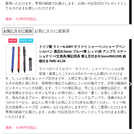
愛用いただけます。専用の紙箱でお届けします。お祝いや記念日のプレゼントとし
てもそのままお渡しいただけます。
価格： 6,990円(税込)
お気に入りに追加済
NEW
PICK UP
ドイツ製 ラミー/LAMY サファリ シャーペン/シャープペン
シル/ペン 黒芯/0.5mm ブルー/青 レッド/赤 アンブラ ステー
ショナリー/文房具/筆記用具 替え芯付き/0.5mm/M41/HB 紙
箱付き7685-AC26
ラミーのベストセラー「サファリ」シャープペンシルが新
登場！厳選したこだわりの3カラーからお選びいただけま
す。たっぷり使えるシャープ芯付きです。人間工学に基づいたグリップで正しい持
ち方が自然と身に付き、長時間の筆記でも疲れにくいのが魅力です。日常の勉強や
ビジネスシーンに大活躍します。ラミーの筆記具は、手になじむ緻密な設計と、時
代を色褪せさせないモダンな佇まいが溶け合い、毎日の「書く」を美しく彩りま
す。深みのあるブルー、鮮やかなレッド、そしてシックなアンブラ。洗練された3
つのカラーから、あなたに寄り添うお気に入りの1本をお選びください。ラミー純
正の交換用シャープ芯（LM41）も1つお付けしますので、長くご愛用いただけます
専用の紙箱でお届けします。お祝いや記念日のプレゼントとしてもそのままお渡し
いただけます。
価格： 5,990円(税込)