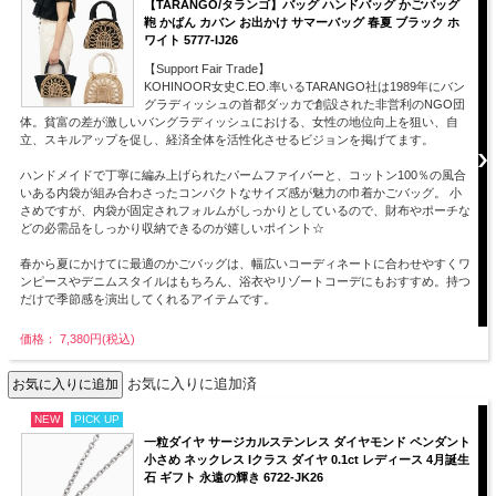
【TARANGO/タランゴ】バッグ ハンドバッグ かごバッグ
鞄 かばん カバン お出かけ サマーバッグ 春夏 ブラック ホ
ワイト 5777-IJ26
【Support Fair Trade】
KOHINOOR女史C.EO.率いるTARANGO社は1989年にバン
グラディッシュの首都ダッカで創設された非営利のNGO団
体。貧富の差が激しいバングラディッシュにおける、女性の地位向上を狙い、自
立、スキルアップを促し、経済全体を活性化させるビジョンを掲げてます。
ハンドメイドで丁寧に編み上げられたパームファイバーと、コットン100％の風合
いある内袋が組み合わさったコンパクトなサイズ感が魅力の巾着かごバッグ。 小
さめですが、内袋が固定されフォルムがしっかりとしているので、財布やポーチな
どの必需品をしっかり収納できるのが嬉しいポイント☆
春から夏にかけてに最適のかごバッグは、幅広いコーディネートに合わせやすくワ
ンピースやデニムスタイルはもちろん、浴衣やリゾートコーデにもおすすめ。持つ
だけで季節感を演出してくれるアイテムです。
価格： 7,380円(税込)
お気に入りに追加済
NEW
PICK UP
一粒ダイヤ サージカルステンレス ダイヤモンド ペンダント
小さめ ネックレス Iクラス ダイヤ 0.1ct レディース 4月誕生
石 ギフト 永遠の輝き 6722-JK26