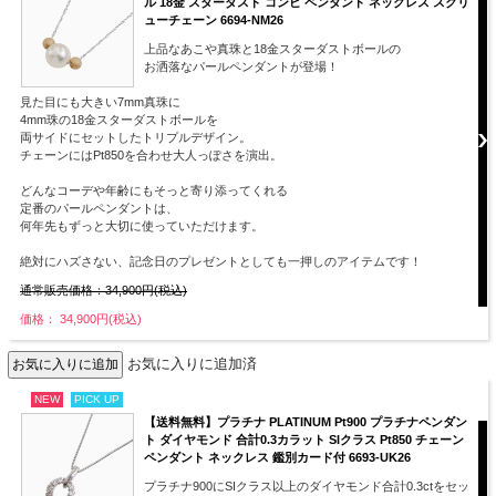
ル 18金 スターダスト コンビ ペンダント ネックレス スクリ
ューチェーン 6694-NM26
上品なあこや真珠と18金スターダストボールの
お洒落なパールペンダントが登場！
見た目にも大きい7mm真珠に
4mm珠の18金スターダストボールを
両サイドにセットしたトリプルデザイン。
チェーンにはPt850を合わせ大人っぽさを演出。
どんなコーデや年齢にもそっと寄り添ってくれる
定番のパールペンダントは、
何年先もずっと大切に使っていただけます。
絶対にハズさない、記念日のプレゼントとしても一押しのアイテムです！
通常販売価格：34,900円(税込)
価格： 34,900円(税込)
お気に入りに追加済
NEW
PICK UP
【送料無料】プラチナ PLATINUM Pt900 プラチナペンダン
ト ダイヤモンド 合計0.3カラット SIクラス Pt850 チェーン
ペンダント ネックレス 鑑別カード付 6693-UK26
プラチナ900にSIクラス以上のダイヤモンド合計0.3ctをセッ