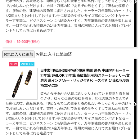
た家伝の技。高級感ある、印伝ならではの鹿革と漆の風合いをしっかりと手のひら
でお愉しみいただけます。吉祥・万徳の印である卍の形をくずして連ねた模様で
す。服飾の他、建築物の装飾等に多用されました。セーラー万年筆製のカートリッ
ジ2個入りをお付けしております♪手に馴染みやすいサイズ感のコンパクトなセー
ラー万年筆は、ビジネスシーンにも馴染みやすく、万年筆独自の書き味を楽しめま
す。一目で引かれる印傳屋の14金万年筆は、専用の桐箱に入れてのお届け♪プレゼ
ントとしても喜ばれる逸品です！
価格： 69,900円(税込)
お気に入りに追加済
NEW
PICK UP
日本製 印伝/INDENYA/印傳屋 鞘形 黒色 中細/MF セーラー
万年筆 SAILOR 万年筆 高級筆記用具/ステーショナリー/文
房具 黒インク/カートリッジ付き/ケース付き 14金/14k/585
7522-AC25
柔らかな手触りが人肌に近いといわれている鹿革と漆を融
合させ、様々な伝統の模様を彩る、印伝の魅力を育んでき
た家伝の技。高級感ある、印伝ならではの鹿革と漆の風合いをしっかりと手のひら
でお愉しみいただけます。吉祥・万徳の印である卍の形をくずして連ねた模様で
す。服飾の他、建築物の装飾等に多用されました。セーラー万年筆製のカートリッ
ジ2個入りをお付けしております♪手に馴染みやすいサイズ感のコンパクトなセー
ラー万年筆は、ビジネスシーンにも馴染みやすく、万年筆独自の書き味を楽しめま
す。一目で引かれる印傳屋の14金万年筆は、専用の桐箱に入れてのお届け♪プレゼ
ントとしても喜ばれる逸品です！