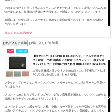
そのままつけても良し！他のネックレスと合わせれば、アレンジ次第でいろんな表
情が楽しめる、毎日のお洒落に大活躍すること間違いなしのペンダントです！
表面には、純金の証しフォーナイン 999.9 の刻印が施されており、確かな信頼とこ
だわりを感じます。
価格： 149,900円(税込)
お気に入りに追加済
NEW
PICK UP
【BEVERLY HILLS POLO CLUB/ビバリーヒルズポロクラ
ブ】財布 三つ折り財布 ミニ財布 ミニウォレット ボタン式
コンパクト カード収納 小銭入れ付 BHG-L1012 6684-TN26
上質な素材感と使いやすさを兼ね備えた、BEVERLY HILLS
POLO CLUBの三つ折り財布が登場。
ブラック、グレージュ、サックスブルー、スモーキーピンクの4カラーをご用意い
たしました！
フロントに施されたブランドロゴがさりげない高級感を演出し、シンプルながらも
洗練されたデザインに仕上げられています。
コンパクトなサイズ感ながら、お札・小銭・カード類をしっかり収納できる実用性
の高いアイテムで、 バッグやポケットにもすっきり収まり、普段使いはもちろん