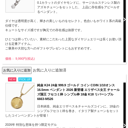
0.1カラットのダイヤモンドに、サージカルステンレス製の
アズキチェーンをセットした、 上品に存在感をアピールす
るペンダント。
ダイヤは透明度が高く、輝きの美しいものをセレクト。色合いもホワイト系の高級
仕様です。
キュートなサイズ感ですが胸元での存在感は抜群です。
ひとつは持っていたい、素材にこだわった上質なダイヤジュエリーは長くお使い頂
ける定番アイテム。
ご褒美や大切な方へのギフトやプレゼントにもおすすめです。
価格： 9,990円(税込)
お気に入りに追加済
NEW
PICK UP
純金 K24 24金 999.9 ゴールド コイン COIN 1/10オンス
16.5mm ペンダント 2026 新登場 エリザベス女王 チャール
ズ国王 フセコミ枠 シンプル枠 18金 K18 リバーシブル
6663-MS26
日本鋳造、純金エリザベス＆チャールズコインに、18金の
シンプルフセコミ枠を巻き、イタリア製チェーンをセット
したコインペンダントが登場！
2026年 特別な意味を持つ限定モデル