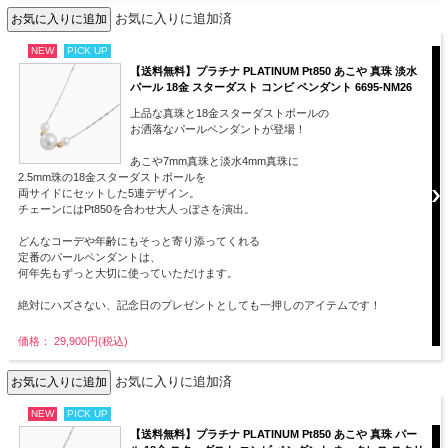
お気に入りに追加済
NEW
PICK UP
【送料無料】プラチナ PLATINUM Pt850 あこや 真珠 淡水
パール 18金 スターダスト コンビ ペンダント 6695-NM26
上品な真珠と18金スターダストボールの
お洒落なパールペンダントが登場！
あこや7mm真珠と淡水4mm真珠に
2.5mm珠の18金スターダストボールを
両サイドにセットした5連デザイン。
チェーンにはPt850を合わせ大人っぽさを演出。
どんなコーデや年齢にもそっと寄り添ってくれる
定番のパールペンダントは、
何年先もずっと大切に使っていただけます。
絶対にハズさない、記念日のプレゼントとしても一押しのアイテムです！
価格： 29,900円(税込)
お気に入りに追加済
NEW
PICK UP
【送料無料】プラチナ PLATINUM Pt850 あこや 真珠 パー