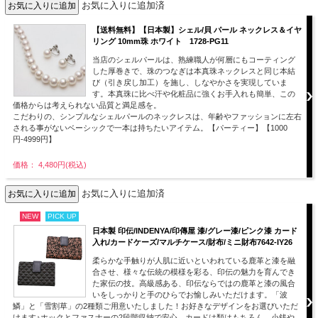
お気に入りに追加済
【送料無料】【日本製】シェル/貝 パール ネックレス＆イヤ
リング 10mm珠 ホワイト 1728-PG11
当店のシェルパールは、熟練職人が何層にもコーティング
した厚巻きで、珠のつなぎは本真珠ネックレスと同じ本結
び（引き戻し加工）を施し、しなやかさを実現していま
す。本真珠に比べ汗や化粧品に強くお手入れも簡単、この
価格からは考えられない品質と満足感を。
こだわりの、シンプルなシェルパールのネックレスは、年齢やファッションに左右
される事がないベーシックで一本は持ちたいアイテム。【パーティー】【1000
円-4999円】
価格： 4,480円(税込)
お気に入りに追加済
NEW
PICK UP
日本製 印伝/INDENYA/印傳屋 漆/グレー漆/ピンク漆 カード
入れ/カードケーズ/マルチケース/財布/ミニ財布7642-IY26
柔らかな手触りが人肌に近いといわれている鹿革と漆を融
合させ、様々な伝統の模様を彩る、印伝の魅力を育んでき
た家伝の技。高級感ある、印伝ならではの鹿革と漆の風合
いをしっかりと手のひらでお愉しみいただけます。「波
鱗」と「雪割草」の2種類ご用意いたしました！お好きなデザインをお選びいただ
けます♪ホックとファスナーの2段階収納で安心。カードは類はもちろん、小銭や