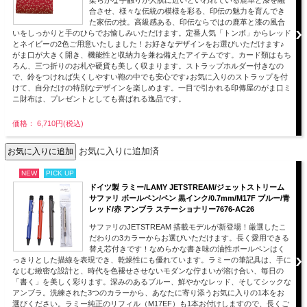
合させ、様々な伝統の模様を彩る、印伝の魅力を育んでき
た家伝の技。高級感ある、印伝ならではの鹿革と漆の風合
いをしっかりと手のひらでお愉しみいただけます。定番人気「トンボ」からレッド
とネイビーの2色ご用意いたしました！お好きなデザインをお選びいただけます♪
がま口が大きく開き、機能性と収納力を兼ね備えたアイテムです。カード類はもち
ろん、三つ折りのお札や硬貨も美しく収まります。ストラップホルダー付きなの
で、鈴をつければ失くしやすい鞄の中でも安心です♪お気に入りのストラップを付
けて、自分だけの特別なデザインを楽しめます。一目で引かれる印傳屋のがま口ミ
ニ財布は、プレゼントとしても喜ばれる逸品です。
価格： 6,710円(税込)
お気に入りに追加済
NEW
PICK UP
ドイツ製 ラミー/LAMY JETSTREAM/ジェットストリーム
サファリ ボールペン/ペン 黒インク/0.7mm/M17F ブルー/青
レッド/赤 アンブラ ステーショナリー7676-AC26
サファリのJETSTREAM 搭載モデルが新登場！厳選したこ
だわりの3カラーからお選びいただけます。長く愛用できる
替え芯付きです！なめらかな書き味の油性ボールペンはく
っきりとした描線を表現でき、乾燥性にも優れています。ラミーの筆記具は、手に
なじむ緻密な設計と、時代を色褪せさせないモダンな佇まいが溶け合い、毎日の
「書く」を美しく彩ります。深みのあるブルー、鮮やかなレッド、そしてシックな
アンブラ。洗練された3つのカラーから、あなたに寄り添うお気に入りの1本をお
選びください。ラミー純正のリフィル（M17EF）も1本お付けしますので、長くご