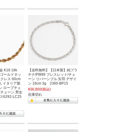
K18 18k
【送料無料】【日本製】純プラ
ド ゴールドネッ
チナ/Pt999 ブレスレット/チェ
クレス 60cm
ーン リバーシブル 矢羽 デザイ
刻印入 イタリア製
ン 18cm 3g 2360-BP15
ン ロープチェ
¥36,900
(税込)
プチェーン 男女
在庫切れ
6292-LC25