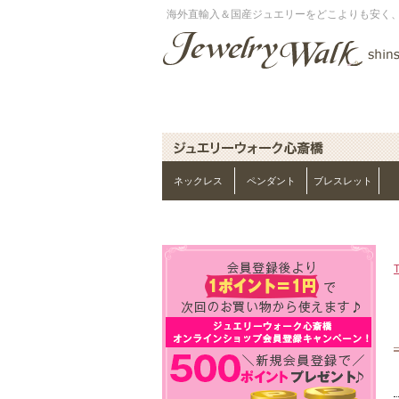
海外直輸入＆国産ジュエリーをどこよりも安く
ネックレス
ペンダント
ブレスレット