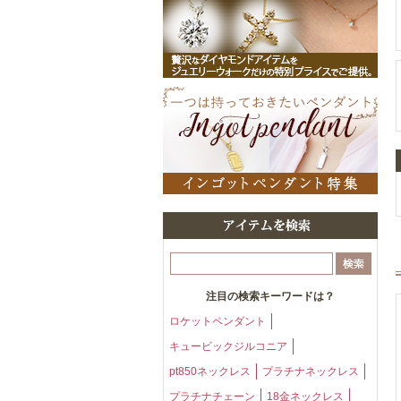
注目の検索キーワードは？
ロケットペンダント
キュービックジルコニア
pt850ネックレス
プラチナネックレス
プラチナチェーン
18金ネックレス