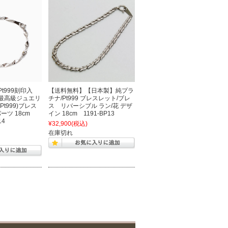
t999刻印入
【送料無料】【日本製】純プラ
最高級ジュエリ
チナ/Pt999 ブレスレット/ブレ
t999)ブレス
ス リバーシブル ラン/花 デザ
ーツ 18cm
イン 18cm 1191-BP13
14
¥32,900
(税込)
在庫切れ