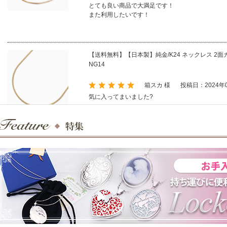
とても良い商品で大満足です！
また利用したいです！
【送料無料】【日本製】純金/K24 ネックレス 2面カット
NG14
箱スカ 様
投稿日：2024年
気に入ってまいました?
【2月上旬お届け予定】【送料無料】【中折式留具】
キヘイ チェーン 18cm 5ｇ ダブル6面カット 喜平 1
ひろひろ 様
投稿日：2024
昨年妻にクリスマスプレゼントで購入しました。
しました。娘の誕生日付近がお届け時期というの
生日なのでその時は喜ぶ顔が浮かんできます。今
ございました。今後もよろしくお願いいたします