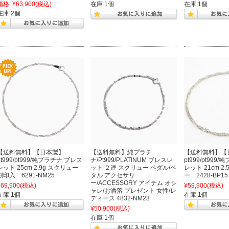
価格:
¥63,900
(税込)
在庫 1個
在庫 1個
在庫 2個
【送料無料】【日本製】
【送料無料】純プラチ
【送料無料】【
pt999/pt999/純プラチナ ブレス
ナ/Pt999/PLATINUM ブレスレ
pt999/pt999
レット 25cm 2.9g スクリュー
ット ２連 スクリュー ペダル/ペ
レット 21cm 2
刻印入 6291-NM25
タル アクセサリ
ー 2428-BP15
ー/ACCESSORY アイテム オシ
¥69,900
(税込)
¥59,900
(税込)
ャレ/お洒落 プレゼント 女性/レ
在庫 1個
在庫 1個
ディース 4832-NM23
¥50,900
(税込)
在庫 1個