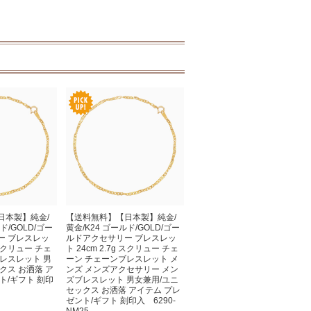
日本製】純金/
【送料無料】【日本製】純金/
ド/GOLD/ゴー
黄金/K24 ゴールド/GOLD/ゴー
ー ブレスレッ
ルドアクセサリー ブレスレッ
g スクリュー チェ
ト 24cm 2.7g スクリュー チェ
レスレット 男
ーン チェーンブレスレット メ
クス お洒落 ア
ンズ メンズアクセサリー メン
ト/ギフト 刻印
ズブレスレット 男女兼用/ユニ
セックス お洒落 アイテム プレ
ゼント/ギフト 刻印入 6290-