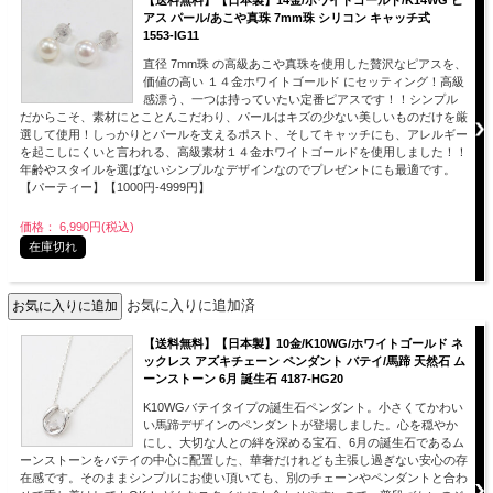
アス パール/あこや真珠 7mm珠 シリコン キャッチ式
1553-IG11
直径 7mm珠 の高級あこや真珠を使用した贅沢なピアスを、
価値の高い １４金ホワイトゴールド にセッティング！高級
感漂う、一つは持っていたい定番ピアスです！！シンプル
だからこそ、素材にとことんこだわり、パールはキズの少ない美しいものだけを厳
選して使用！しっかりとパールを支えるポスト、そしてキャッチにも、アレルギー
を起こしにくいと言われる、高級素材１４金ホワイトゴールドを使用しました！！
年齢やスタイルを選ばないシンプルなデザインなのでプレゼントにも最適です。
【パーティー】【1000円-4999円】
価格： 6,990円(税込)
在庫切れ
お気に入りに追加済
【送料無料】【日本製】10金/K10WG/ホワイトゴールド ネ
ックレス アズキチェーン ペンダント バテイ/馬蹄 天然石 ム
ーンストーン 6月 誕生石 4187-HG20
K10WGバテイタイプの誕生石ペンダント。小さくてかわい
い馬蹄デザインのペンダントが登場しました。心を穏やか
にし、大切な人との絆を深める宝石、6月の誕生石であるム
ーンストーンをバテイの中心に配置した、華奢だけれども主張し過ぎない安心の存
在感です。そのままシンプルにお使い頂いても、別のチェーンやペンダントと合わ