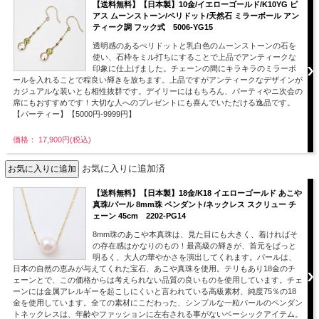
【送料無料】【日本製】10金/イエローゴールド/K10YG ピ
アス ムーンストーン/ペリドット/天然石 ミラーボール アン
ティーク調 フック式 5006-YG15
透明感のあるぺリドットと乳白色のムーンストーンの石を
使い、石枠をミル打ちにすることで上品でアンティークな
印象に仕上げました。チェーンの間にキラキラのミラーボ
ールを入れることで程良い輝きを放ちます。上品ですがアンティークなデザインが
カジュアルな装いとも相性抜群です。デイリーにはもちろん、パーティやニ次会の
席にもおすすめです！大切な人へのプレゼントにも喜んでいただける逸品です。
【パーティー】【5000円-9999円】
価格： 17,900円(税込)
お気に入りに追加済
【送料無料】【日本製】18金/K18 イエローゴールド あこや
真珠/パール 8mm珠 ペンダント/ネックレス スクリュー チ
ェーン 45cm 2202-PG14
8mm珠のあこや本真珠は、見た目にも大きく、着ければそ
の存在感はかなりのもの！最高級の輝きが、首元をぱっと
明るく、大人の華やかさを演出してくれます。パールは、
日本の自然の恵みが与えてくれた宝石、あこや真珠を使用。テリもあり18金のチ
ェーンとで、この価格からは考えられない品質の良いものを使用しています。チェ
ーンには金属アレルギーを起こしにくいと言われている高級素材、純度75％の18
金を使用しています。全ての素材にこだわった、シンプルな一粒パールのペンダン
トネックレスは、年齢やファッションに左右される事がないベーシックアイテム。