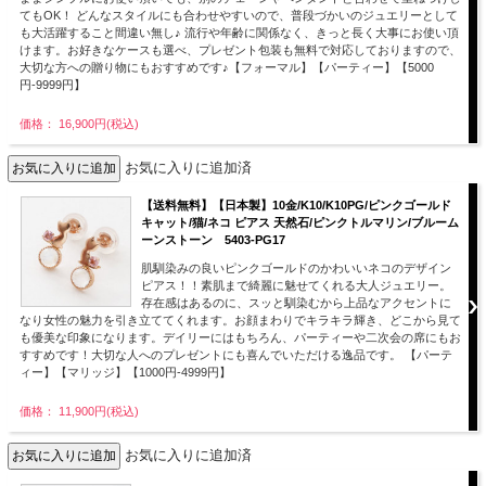
てもOK！ どんなスタイルにも合わせやすいので、普段づかいのジュエリーとして
も大活躍すること間違い無し♪ 流行や年齢に関係なく、きっと長く大事にお使い頂
けます。お好きなケースも選べ、プレゼント包装も無料で対応しておりますので、
大切な方への贈り物にもおすすめです♪【フォーマル】【パーティー】【5000
円-9999円】
価格： 16,900円(税込)
お気に入りに追加済
【送料無料】【日本製】10金/K10/K10PG/ピンクゴールド
キャット/猫/ネコ ピアス 天然石/ピンクトルマリン/ブルーム
ーンストーン 5403-PG17
肌馴染みの良いピンクゴールドのかわいいネコのデザイン
ピアス！！素肌まで綺麗に魅せてくれる大人ジュエリー。
存在感はあるのに、スッと馴染むから上品なアクセントに
なり女性の魅力を引き立ててくれます。お顔まわりでキラキラ輝き、どこから見て
も優美な印象になります。デイリーにはもちろん、パーティーや二次会の席にもお
すすめです！大切な人へのプレゼントにも喜んでいただける逸品です。 【パーテ
ィー】【マリッジ】【1000円-4999円】
価格： 11,900円(税込)
お気に入りに追加済