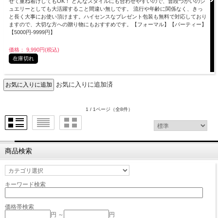
せて重ね着けしてもOK！ どんなスタイルにも合わせやすいので、普段づかいのジ
ュエリーとしても大活躍すること間違い無しです。 流行や年齢に関係なく、きっ
と長く大事にお使い頂けます。ハイセンスなプレゼント包装も無料で対応しており
ますので、大切な方への贈り物にもおすすめです。【フォーマル】【パーティー】
【5000円-9999円】
価格： 9,990円(税込)
在庫切れ
お気に入りに追加済
1 / 1ページ
（全8件）
商品検索
キーワード検索
価格帯検索
円 ～
円