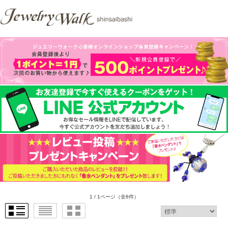
1 / 1ページ
（全8件）