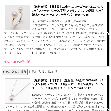
【送料無料】【日本製】10金/イエローゴールド/K10YG リ
ング/フォークリング/C字型 ファランジリング/関節リング
淡水パール/パール フリーサイズ 5026-RG15
今、女性に大人気のフォークリングが新登場！
Ｃ文型のフォークリングは指に合わせて多少のサイズ調節
が可能となっており、指にフィットしやすいデザインで
す。その為、ファランジリング（関節リング）としてもお使い頂け、雰囲気を変え
てアレンジできます。指が細く見えるのも女性が嬉しいポイント♪流行に左右され
ないパールをあしらったリングだからこそ、本物の金（K10）を使った永く身に付
けられる一品です！デイリーにはもちろん、パーティーや晴れの席にもピッタリで
す。シンプルなデザインは飽きがこく、地金部分を10金でお作りして価格を抑え
ました。【パーティー】【10000円-14999円】
価格： 26,900円(税込)
お気に入りに追加済
【送料無料】【日本製】【誕生石】10金/K10/K10WG ペ
ンダント/ネックレス 天然石/パワーストン/誕生石 ムーン
ストーン 6月 誕生日 ベビーリング 5526-PG17
K10WGベビーリングペンダント！！小さくてかわいいリン
グデザインのペンダントが登場しました☆優れた知恵、深
い知性の叡智を象徴とする宝石、6月の誕生石であるムーン
ストーンをリングの先端に配置した、華奢だけれども主張し過ぎない存在感！その
ままシンプルにお使い頂いても、別のチェーンやペンダントと合わせて重ねづけし