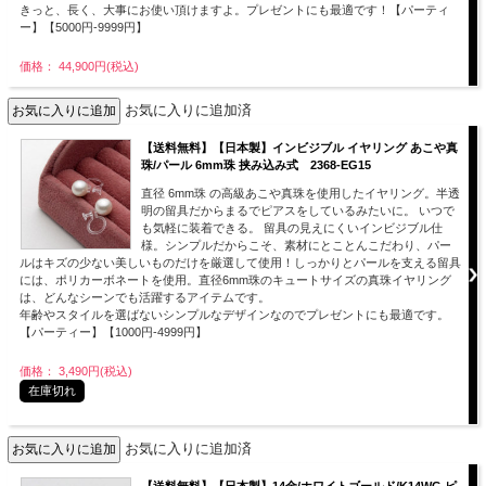
きっと、長く、大事にお使い頂けますよ。プレゼントにも最適です！【パーティ
ー】【5000円-9999円】
価格： 44,900円(税込)
お気に入りに追加済
【送料無料】【日本製】インビジブル イヤリング あこや真
珠/パール 6mm珠 挟み込み式 2368-EG15
直径 6mm珠 の高級あこや真珠を使用したイヤリング。半透
明の留具だからまるでピアスをしているみたいに。 いつで
も気軽に装着できる。 留具の見えにくいインビジブル仕
様。シンプルだからこそ、素材にとことんこだわり、パー
ルはキズの少ない美しいものだけを厳選して使用！しっかりとパールを支える留具
には、ポリカーボネートを使用。直径6mm珠のキュートサイズの真珠イヤリング
は、どんなシーンでも活躍するアイテムです。
年齢やスタイルを選ばないシンプルなデザインなのでプレゼントにも最適です。
【パーティー】【1000円-4999円】
価格： 3,490円(税込)
在庫切れ
お気に入りに追加済
【送料無料】【日本製】14金/ホワイトゴールド/K14WG ピ