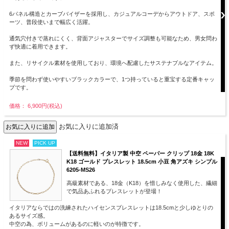
6パネル構造とカーブバイザーを採用し、カジュアルコーデからアウトドア、スポ
ーツ、普段使いまで幅広く活躍。
通気穴付きで蒸れにくく、背面アジャスターでサイズ調整も可能なため、男女問わ
ず快適に着用できます。
また、リサイクル素材を使用しており、環境へ配慮したサステナブルなアイテム。
季節を問わず使いやすいブラックカラーで、1つ持っていると重宝する定番キャッ
プです。
価格： 6,900円(税込)
お気に入りに追加済
NEW
PICK UP
【送料無料】イタリア製 中空 ペーパー クリップ 18金 18K
K18 ゴールド ブレスレット 18.5cm 小豆 角アズキ シンプル
6205-MS26
高級素材である、18金（K18）を惜しみなく使用した、繊細
で気品あふれるブレスレットが登場！
イタリアならではの洗練されたハイセンスブレスレットは18.5cmと少しゆとりの
あるサイズ感。
中空の為、ボリュームがあるのに軽いのが特徴です。