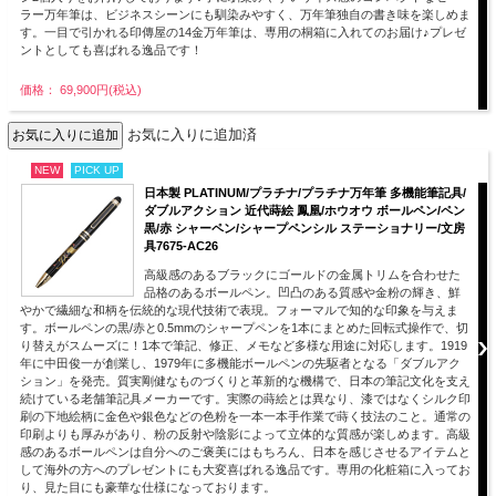
ラー万年筆は、ビジネスシーンにも馴染みやすく、万年筆独自の書き味を楽しめま
す。一目で引かれる印傳屋の14金万年筆は、専用の桐箱に入れてのお届け♪プレゼ
ントとしても喜ばれる逸品です！
価格： 69,900円(税込)
お気に入りに追加済
NEW
PICK UP
日本製 PLATINUM/プラチナ/プラチナ万年筆 多機能筆記具/
ダブルアクション 近代蒔絵 鳳凰/ホウオウ ボールペン/ペン
黒/赤 シャーペン/シャープペンシル ステーショナリー/文房
具7675-AC26
高級感のあるブラックにゴールドの金属トリムを合わせた
品格のあるボールペン。凹凸のある質感や金粉の輝き、鮮
やかで繊細な和柄を伝統的な現代技術で表現。フォーマルで知的な印象を与えま
す。ボールペンの黒/赤と0.5mmのシャープペンを1本にまとめた回転式操作で、切
り替えがスムーズに！1本で筆記、修正、メモなど多様な用途に対応します。1919
年に中田俊一が創業し、1979年に多機能ボールペンの先駆者となる「ダブルアク
ション」を発売。質実剛健なものづくりと革新的な機構で、日本の筆記文化を支え
続けている老舗筆記具メーカーです。実際の蒔絵とは異なり、漆ではなくシルク印
刷の下地絵柄に金色や銀色などの色粉を一本一本手作業で蒔く技法のこと。通常の
印刷よりも厚みがあり、粉の反射や陰影によって立体的な質感が楽しめます。高級
感のあるボールペンは自分へのご褒美にはもちろん、日本を感じさせるアイテムと
して海外の方へのプレゼントにも大変喜ばれる逸品です。専用の化粧箱に入ってお
り、見た目にも豪華な仕様になっております。