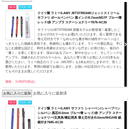
NEW
PICK UP
ドイツ製 ラミー/LAMY JETSTREAM/ジェットストリーム
サファリ ボールペン/ペン 黒インク/0.7mm/M17F ブルー/青
レッド/赤 アンブラ ステーショナリー7676-AC26
サファリのJETSTREAM 搭載モデルが新登場！厳選したこ
だわりの3カラーからお選びいただけます。長く愛用できる
替え芯付きです！なめらかな書き味の油性ボールペンはく
っきりとした描線を表現でき、乾燥性にも優れています。ラミーの筆記具は、手に
なじむ緻密な設計と、時代を色褪せさせないモダンな佇まいが溶け合い、毎日の
「書く」を美しく彩ります。深みのあるブルー、鮮やかなレッド、そしてシックな
アンブラ。洗練された3つのカラーから、あなたに寄り添うお気に入りの1本をお
選びください。ラミー純正のリフィル（M17EF）も1本お付けしますので、長くご
愛用いただけます。専用の紙箱でお届けします。お祝いや記念日のプレゼントとし
てもそのままお渡しいただけます。
価格： 6,990円(税込)
お気に入りに追加済
NEW
PICK UP
ドイツ製 ラミー/LAMY サファリ シャーペン/シャープペン
シル/ペン 黒芯/0.5mm ブルー/青 レッド/赤 アンブラ ステー
ショナリー/文房具/筆記用具 替え芯付き/0.5mm/M41/HB 紙
箱付き7685-AC26