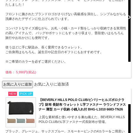
たしました！
フロントに施されたブランドロゴがさりげない高級感を演出し、シンプルながらも
洗練されたデザインに仕上げられています。
コンパクトなサイズ感ながら、お札・小銭・カード類をしっかり収納できる実用性
の高いアイテムで、 バッグやポケットにもすっきり収まり、普段使いはもちろん
旅行やお出かけにも便利です。
使うほどに手に馴染み、長く愛用できるウォレット。
ご自身用はもちろん、誕生日や記念日のギフトにもおすすめです。
※ご希望のカラーを必ずご選択ください。
価格： 5,990円(税込)
お気に入りに追加済
NEW
PICK UP
【BEVERLY HILLS POLO CLUB/ビバリーヒルズポロクラ
ブ】財布 長財布 ウォレット L字ファスナー ラウンドファス
ナー 薄型 カード収納 小銭入れ付 BHG-L1010 6683-TN26
上質な素材感と使いやすさを兼ね備えた、BEVERLY HILLS
POLO CLUBのL字ファスナー式長財布が登場。
ブラック、グレージュ、サックスブルー、スモーキーピンクの4カラーをご用意い