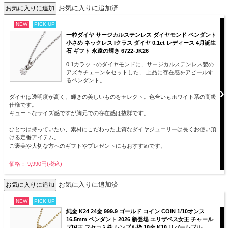
お気に入りに追加済
NEW
PICK UP
一粒ダイヤ サージカルステンレス ダイヤモンド ペンダント
小さめ ネックレス Iクラス ダイヤ 0.1ct レディース 4月誕生
石 ギフト 永遠の輝き 6722-JK26
0.1カラットのダイヤモンドに、サージカルステンレス製の
アズキチェーンをセットした、 上品に存在感をアピールす
るペンダント。
ダイヤは透明度が高く、輝きの美しいものをセレクト。色合いもホワイト系の高級
仕様です。
キュートなサイズ感ですが胸元での存在感は抜群です。
ひとつは持っていたい、素材にこだわった上質なダイヤジュエリーは長くお使い頂
ける定番アイテム。
ご褒美や大切な方へのギフトやプレゼントにもおすすめです。
価格： 9,990円(税込)
お気に入りに追加済
NEW
PICK UP
純金 K24 24金 999.9 ゴールド コイン COIN 1/10オンス
16.5mm ペンダント 2026 新登場 エリザベス女王 チャール
ズ国王 フセコミ枠 シンプル枠 18金 K18 リバーシブル