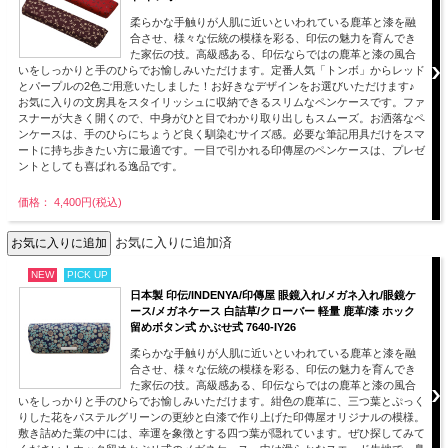
柔らかな手触りが人肌に近いといわれている鹿革と漆を融
合させ、様々な伝統の模様を彩る、印伝の魅力を育んでき
た家伝の技。高級感ある、印伝ならではの鹿革と漆の風合
いをしっかりと手のひらでお愉しみいただけます。定番人気「トンボ」からレッド
とパープルの2色ご用意いたしました！お好きなデザインをお選びいただけます♪
お気に入りの文房具をスタイリッシュに収納できるスリムなペンケースです。ファ
スナーが大きく開くので、中身がひと目でわかり取り出しもスムーズ。お洒落なペ
ンケースは、手のひらにちょうど良く馴染むサイズ感。必要な筆記用具だけをスマ
ートに持ち歩きたい方に最適です。一目で引かれる印傳屋のペンケースは、プレゼ
ントとしても喜ばれる逸品です。
価格： 4,400円(税込)
お気に入りに追加済
NEW
PICK UP
日本製 印伝/INDENYA/印傳屋 眼鏡入れ/メガネ入れ/眼鏡ケ
ース/メガネケース 白詰草/クローバー 軽量 鹿革/漆 ホック
留めボタン式 かぶせ式 7640-IY26
柔らかな手触りが人肌に近いといわれている鹿革と漆を融
合させ、様々な伝統の模様を彩る、印伝の魅力を育んでき
た家伝の技。高級感ある、印伝ならではの鹿革と漆の風合
いをしっかりと手のひらでお愉しみいただけます。紺色の鹿革に、三つ葉とぷっく
りした花をパステルグリーンの更紗と白漆で作り上げた印傳屋オリジナルの模様。
敷き詰めた葉の中には、幸運を象徴とする四つ葉が隠れています。ぜひ探してみて