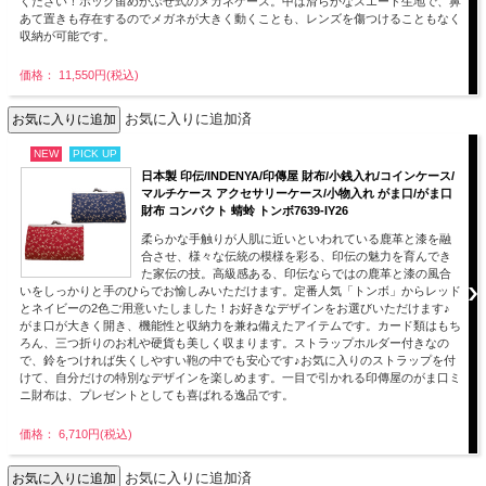
ください！ホック留めかぶせ式のメガネケース。中は滑らかなスエード生地で、鼻
あて置きも存在するのでメガネが大きく動くことも、レンズを傷つけることもなく
収納が可能です。
価格： 11,550円(税込)
お気に入りに追加済
NEW
PICK UP
日本製 印伝/INDENYA/印傳屋 財布/小銭入れ/コインケース/
マルチケース アクセサリーケース/小物入れ がま口/がま口
財布 コンパクト 蜻蛉 トンボ7639-IY26
柔らかな手触りが人肌に近いといわれている鹿革と漆を融
合させ、様々な伝統の模様を彩る、印伝の魅力を育んでき
た家伝の技。高級感ある、印伝ならではの鹿革と漆の風合
いをしっかりと手のひらでお愉しみいただけます。定番人気「トンボ」からレッド
とネイビーの2色ご用意いたしました！お好きなデザインをお選びいただけます♪
がま口が大きく開き、機能性と収納力を兼ね備えたアイテムです。カード類はもち
ろん、三つ折りのお札や硬貨も美しく収まります。ストラップホルダー付きなの
で、鈴をつければ失くしやすい鞄の中でも安心です♪お気に入りのストラップを付
けて、自分だけの特別なデザインを楽しめます。一目で引かれる印傳屋のがま口ミ
ニ財布は、プレゼントとしても喜ばれる逸品です。
価格： 6,710円(税込)
お気に入りに追加済