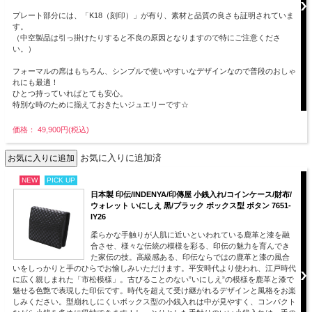
プレート部分には、「K18（刻印）」が有り、素材と品質の良さも証明されていま
す。
（中空製品は引っ掛けたりすると不良の原因となりますので特にご注意くださ
い。）
フォーマルの席はもちろん、シンプルで使いやすいなデザインなので普段のおしゃ
れにも最適！
ひとつ持っていればとても安心。
特別な時のために揃えておきたいジュエリーです☆
価格： 49,900円(税込)
お気に入りに追加済
NEW
PICK UP
日本製 印伝/INDENYA/印傳屋 小銭入れ/コインケース/財布/
ウォレット いにしえ 黒/ブラック ボックス型 ボタン 7651-
IY26
柔らかな手触りが人肌に近いといわれている鹿革と漆を融
合させ、様々な伝統の模様を彩る、印伝の魅力を育んでき
た家伝の技。高級感ある、印伝ならではの鹿革と漆の風合
いをしっかりと手のひらでお愉しみいただけます。平安時代より使われ、江戸時代
に広く親しまれた「市松模様」。古びることのない”いにしえ”の模様を鹿革と漆で
魅せる色艶で表現した印伝です。時代を超えて受け継がれるデザインと風格をお楽
しみください。型崩れしにくいボックス型の小銭入れは中が見やすく、コンパクト