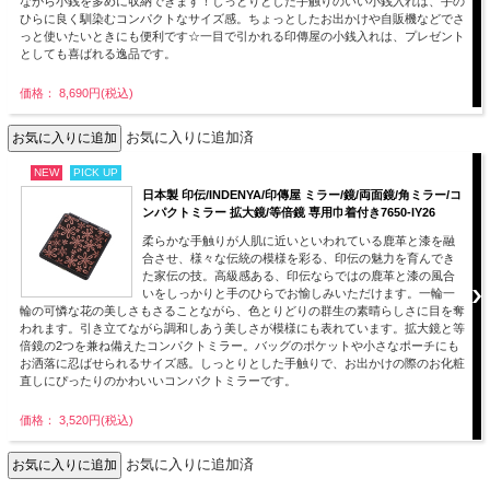
ながら小銭を多めに収納できます！しっとりとした手触りのいい小銭入れは、手の
ひらに良く馴染むコンパクトなサイズ感。ちょっとしたお出かけや自販機などでさ
っと使いたいときにも便利です☆一目で引かれる印傳屋の小銭入れは、プレゼント
としても喜ばれる逸品です。
価格： 8,690円(税込)
お気に入りに追加済
NEW
PICK UP
日本製 印伝/INDENYA/印傳屋 ミラー/鏡/両面鏡/角ミラー/コ
ンパクトミラー 拡大鏡/等倍鏡 専用巾着付き7650-IY26
柔らかな手触りが人肌に近いといわれている鹿革と漆を融
合させ、様々な伝統の模様を彩る、印伝の魅力を育んでき
た家伝の技。高級感ある、印伝ならではの鹿革と漆の風合
いをしっかりと手のひらでお愉しみいただけます。一輪一
輪の可憐な花の美しさもさることながら、色とりどりの群生の素晴らしさに目を奪
われます。引き立てながら調和しあう美しさが模様にも表れています。拡大鏡と等
倍鏡の2つを兼ね備えたコンパクトミラー。バッグのポケットや小さなポーチにも
お洒落に忍ばせられるサイズ感。しっとりとした手触りで、お出かけの際のお化粧
直しにぴったりのかわいいコンパクトミラーです。
価格： 3,520円(税込)
お気に入りに追加済