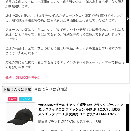
通常の２面カットに比べ圧倒的にカット面が多いため、光の反射面も多くなり輝き
が断然違います。
18金を20gも使い、これだけ手の込んだチェーンを１本限定で特別価格です。ただ
し、期間限定特別価格の為、次回入荷分より価格は上げさせていただきます。
フォーマルの席はもちろん、シンプルで使いやすいデザインは普段のおしゃれにも
最適！ひとつ持っていればとても安心。特別な時のために揃えておきたいジュエリ
ーです☆
当店の商品は、全て、ひとつひとつ厳しい検品、チェックを通過していますので、
どうぞご安心ください。
男性の方にも抵抗なく着けてもらえるデザインのキヘイチェーン。ペアーで持たれ
てもおしゃれです。
価格： 599,900円(税込)
お気に入りに追加済
NEW
PICK UP
VARZAR/バザール キャップ 帽子 636 ブラック ゴールド メ
タル スタッドロゴ ファッション 小物 ポリエステル100％
メンズ レディース 男女兼用 ユニセックス 6661-TN26
韓国発ブランドVARZARの人気モデル「636」。
左サイドのゴールドスタッドロゴが高級感を演出し、シン