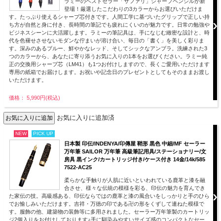
ラミーのベストセラー「サファリ」シャープペンシルが新
登場！厳選したこだわりの3カラーからお選びいただけま
す。たっぷり使えるシャープ芯付きです。人間工学に基づいたグリップで正しい持
ち方が自然と身に付き、長時間の筆記でも疲れにくいのが魅力です。日常の勉強や
ビジネスシーンに大活躍します。ラミーの筆記具は、手になじむ緻密な設計と、時
代を色褪せさせないモダンな佇まいが溶け合い、毎日の「書く」を美しく彩りま
す。深みのあるブルー、鮮やかなレッド、そしてシックなアンブラ。洗練された3
つのカラーから、あなたに寄り添うお気に入りの1本をお選びください。ラミー純
正の交換用シャープ芯（LM41）も1つお付けしますので、長くご愛用いただけます
専用の紙箱でお届けします。お祝いや記念日のプレゼントとしてもそのままお渡し
いただけます。
価格： 5,990円(税込)
お気に入りに追加済
NEW
PICK UP
日本製 印伝/INDENYA/印傳屋 鞘形 黒色 中細/MF セーラー
万年筆 SAILOR 万年筆 高級筆記用具/ステーショナリー/文
房具 黒インク/カートリッジ付き/ケース付き 14金/14k/585
7522-AC25
柔らかな手触りが人肌に近いといわれている鹿革と漆を融
合させ、様々な伝統の模様を彩る、印伝の魅力を育んでき
た家伝の技。高級感ある、印伝ならではの鹿革と漆の風合いをしっかりと手のひら
でお愉しみいただけます。吉祥・万徳の印である卍の形をくずして連ねた模様で
す。服飾の他、建築物の装飾等に多用されました。セーラー万年筆製のカートリッ
ジ2個入りをお付けしております♪手に馴染みやすいサイズ感のコンパクトなセー