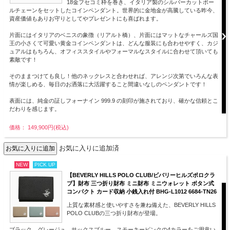
18金フセコミ枠を巻き、イタリア製のシルバーカットボー
ルチェーンをセットしたコインペンダント。世界的に金地金が高騰している昨今、
資産価値もありお守りとしてやプレゼントにも喜ばれます。
片面にはイタリアのベニスの象徴（リアルト橋）、片面にはマットなチャールズ国
王の小さくて可愛い黄金コインペンダントは、どんな服装にも合わせやすく、カジ
ュアルはもちろん、オフィススタイルやフォーマルなスタイルに合わせて頂いても
素敵です！
そのままつけても良し！他のネックレスと合わせれば、アレンジ次第でいろんな表
情が楽しめる、毎日のお洒落に大活躍すること間違いなしのペンダントです！
表面には、純金の証しフォーナイン 999.9 の刻印が施されており、確かな信頼とこ
だわりを感じます。
価格： 149,900円(税込)
お気に入りに追加済
NEW
PICK UP
【BEVERLY HILLS POLO CLUB/ビバリーヒルズポロクラ
ブ】財布 三つ折り財布 ミニ財布 ミニウォレット ボタン式
コンパクト カード収納 小銭入れ付 BHG-L1012 6684-TN26
上質な素材感と使いやすさを兼ね備えた、BEVERLY HILLS
POLO CLUBの三つ折り財布が登場。
ブラック、グレージュ、サックスブルー、スモーキーピンクの4カラーをご用意い