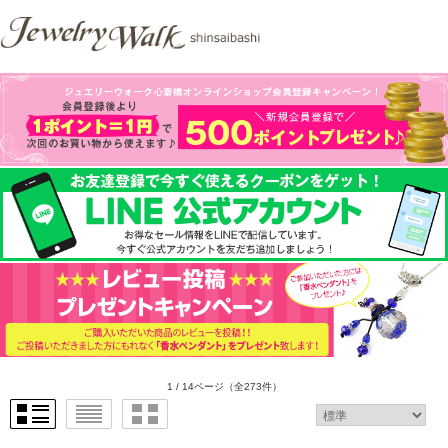
1 / 14ページ
（全273件）