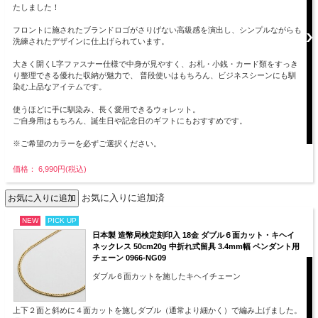
たしました！
フロントに施されたブランドロゴがさりげない高級感を演出し、シンプルながらも
洗練されたデザインに仕上げられています。
大きく開くL字ファスナー仕様で中身が見やすく、お札・小銭・カード類をすっき
り整理できる優れた収納が魅力で、 普段使いはもちろん、ビジネスシーンにも馴
染む上品なアイテムです。
使うほどに手に馴染み、長く愛用できるウォレット。
ご自身用はもちろん、誕生日や記念日のギフトにもおすすめです。
※ご希望のカラーを必ずご選択ください。
価格： 6,990円(税込)
お気に入りに追加済
NEW
PICK UP
日本製 造幣局検定刻印入 18金 ダブル６面カット・キヘイ
ネックレス 50cm20g 中折れ式留具 3.4mm幅 ペンダント用
チェーン 0966-NG09
ダブル６面カットを施したキヘイチェーン
上下２面と斜めに４面カットを施しダブル（通常より細かく）で編み上げました。