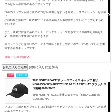
プルながら存在感のあるデザインです。
深めのクラウン設計と長めのつばが顔周りをすっきり見せ、スタイリッシュな印象
に。
小顔効果が抜群で、K-POPアイドルや芸能人が多数愛用していることでも知られ
ています。
また、通気穴付きで蒸れにくく、バックストラップ付きでサイズ調整も可能なた
め、男女問わず快適に着用できます。
カジュアルからきれいめコーデまで幅広く合わせやすいので、1つ持っていると重
宝する定番キャップです。
価格： 6,900円(税込)
お気に入りに追加済
NEW
PICK UP
THE NORTH FACE/ザ ノースフェイス キャップ 帽子
NF0A4VSV KY4 RECYCLED 66 CLASSIC HAT ブラック ロ
ゴ刺繍 6660-TN26
THE NORTH FACEの定番人気モデル「RECYCLED 66
CLASSIC HAT」。
フロントに施されたブランドロゴ刺繍がアクセントとなり、シンプルながら存在感
のあるデザインです。