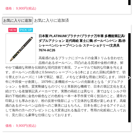
価格： 9,900円(税込)
お気に入りに追加済
NEW
PICK UP
日本製 PLATINUM/プラチナ/プラチナ万年筆 多機能筆記具/
ダブルアクション 近代蒔絵 富士に鶴 ボールペン/ペン 黒/赤
シャーペン/シャープペンシル ステーショナリー/文房具
7674-AC26
高級感のあるブラックにゴールドの金属トリムを合わせた
品格のあるボールペン。凹凸のある質感や金粉の輝き、鮮
やかで繊細な和柄を伝統的な現代技術で表現。フォーマルで知的な印象を与えま
す。ボールペンの黒/赤と0.5mmのシャープペンを1本にまとめた回転式操作で、切
り替えがスムーズに！1本で筆記、修正、メモなど多様な用途に対応します。1919
年に中田俊一が創業し、1979年に多機能ボールペンの先駆者となる「ダブルアク
ション」を発売。質実剛健なものづくりと革新的な機構で、日本の筆記文化を支え
続けている老舗筆記具メーカーです。実際の蒔絵とは異なり、漆ではなくシルク印
刷の下地絵柄に金色や銀色などの色粉を一本一本手作業で蒔く技法のこと。通常の
印刷よりも厚みがあり、粉の反射や陰影によって立体的な質感が楽しめます。高級
感のあるボールペンは自分へのご褒美にはもちろん、日本を感じさせるアイテムと
して海外の方へのプレゼントにも大変喜ばれる逸品です。専用の化粧箱に入ってお
り、見た目にも豪華な仕様になっております。
価格： 9,900円(税込)