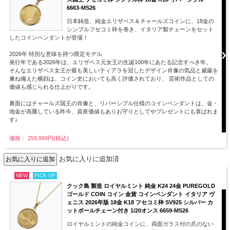
6663-MS26
日本鋳造、純金エリザベス＆チャールズコインに、18金の
シンプルフセコミ枠を巻き、イタリア製チェーンをセット
したコインペンダントが登場！
2026年 特別な意味を持つ限定モデル
発行年である2026年は、エリザベス元女王の生誕100年にあたる記念すべき年。
そんなエリザベス女王が最も美しいティアラを冠したデザイン肖像の気品と威厳を
兼ね備えた横顔は、コイン史においても高く評価されており、 芸術作品としての
価値も感じられる仕上がりです。
裏面にはチャールズ国王の肖像と、リバーシブル仕様のコインペンダントは、金・
地金が高騰している昨今、資産価値もありお守りとしてやプレゼントにも喜ばれま
す♪
価格： 259,999円(税込)
お気に入りに追加済
NEW
PICK UP
クック島 製造 ロイヤルミント 純金 K24 24金 PUREGOLD
ゴールド COIN コイン 金貨 コインペンダント イタリア ヴ
ェニス 2026年版 18金 K18 フセコミ枠 SV925 シルバー カ
ットボールチェーン付き 1/20オンス 6659-MS26
ロイヤルミントの純金コインに、両面ガラス付の爪のない