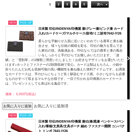
1
2
3
4
5
次へ
NEW
PICK UP
日本製 印伝/INDENYA/印傳屋 漆/グレー漆/ピンク漆 カード
入れ/カードケーズ/マルチケース/財布/ミニ財布7642-IY26
柔らかな手触りが人肌に近いといわれている鹿革と漆を融
合させ、様々な伝統の模様を彩る、印伝の魅力を育んでき
た家伝の技。高級感ある、印伝ならではの鹿革と漆の風合
いをしっかりと手のひらでお愉しみいただけます。「波
鱗」と「雪割草」の2種類ご用意いたしました！お好きなデザインをお選びいただ
けます♪ホックとファスナーの2段階収納で安心。カードは類はもちろん、小銭や
折りたたんだお札も収納可能の高い機能性を兼ね備えた便利アイテムです。お洒落
なカードケースは、手のひらにちょうど良く馴染むサイズ感。小さいながらも必要
なものがすべて収まるマルチな仕様です。一目で引かれる印傳屋のカードケース
は、プレゼントとしても喜ばれる逸品です。
価格： 9,350円(税込)
お気に入りに追加済
NEW
PICK UP
日本製 印伝/INDENYA/印傳屋 漆/白漆/黒漆 ペンケース/ペン
入れ/筆箱/文房具/文具ポーチ 細め ファスナー開閉 コンパク
ト トンボ 7641-IY26