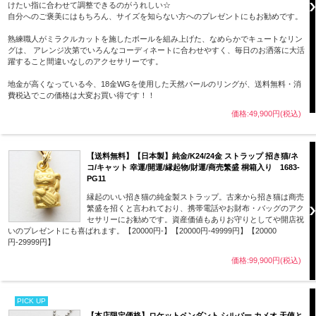
けたい指に合わせて調整できるのがうれしい☆
自分へのご褒美にはもちろん、サイズを知らない方へのプレゼントにもお勧めです。
熟練職人がミラクルカットを施したボールを組み上げた、なめらかでキュートなリン
グは、 アレンジ次第でいろんなコーディネートに合わせやすく、毎日のお洒落に大活
躍すること間違いなしのアクセサリーです。
地金が高くなっている今、18金WGを使用した天然パールのリングが、送料無料・消
費税込でこの価格は大変お買い得です！！
価格:49,900円(税込)
【送料無料】【日本製】純金/K24/24金 ストラップ 招き猫/ネ
コ/キャット 幸運/開運/縁起物/財運/商売繁盛 桐箱入り 1683-
PG11
縁起のいい招き猫の純金製ストラップ。古来から招き猫は商売
繁盛を招くと言われており、携帯電話やお財布・バッグのアク
セサリーにお勧めです。資産価値もありお守りとしてや開店祝
いのプレゼントにも喜ばれます。【20000円-】【20000円-49999円】【20000
円-29999円】
価格:99,900円(税込)
PICK UP
【本店限定価格】ロケットペンダント シルバー カメオ 天使と