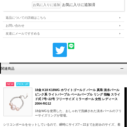
お気に入りに追加済
返品についての詳細はこちら
お問い合わせ
友達にメールですすめる
関連商品
NEW
PICK UP
18金 K18 K18WG ホワイトゴールド パール 真珠 淡水パール
ピンク系 ライトパープル ペールパープル リング 指輪 スライ
ド式 7号~22号 フリーサイズ ミラーボール 女性 レディース
2004-RG12
18金WGを使用した、おしゃれで洗練された淡水パールのフリ
ーサイズリングが登場。
シリコンボールをセットしているので、瞬時にサイズ7～22までお好みのサイズ、着