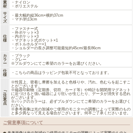
持ち手を肩にかければトートバッグにもなる
素
・ナイロン
材
嬉しい2WAYアイテムです。
・ポリエステル
サ
・最大幅約縦36cm×横約37cm
両手が空いて便利なリュックは
イ
・マチ/約13cm
お出かけや通勤、アウトドアなどに、
ズ
シーンを選ばず活躍します。
・ファスナー式
・外ポケット×3
※ご希望のカラーを必ずご選択ください。
仕
・内ポケット×3
様
・マグネット式ポケット×1
・ボトルホルダー×1
・ショルダーの長さ調整可能最短約45cm/最長86cm
カ
・ブラック
ラ
・グレー
ー
※プルダウンにてご希望のカラーをお選びください。
仕
・こちらの商品はラッピング包装不可となっております。
様
※性質上、密着し摩擦を加えると色移りや、汚れ、色むらを起こすこ
とがございます。
※磁器印刷物（定期券、切符、カード等）や時計を開閉用マグネット
ご
に近づけると強い磁器により狂いが生じたり、データが消失する恐れ
注
がございます。
意
※バッグのカラーは、必ずプルダウンにてご希望のカラーをお選びく
点
ださい。
※参考画像は光の加減やご使用のモニターの調整によって実際のもの
と多少異なって見える場合がございます。何卒ご了承くださいませ。
ご留意事項について
参考画像は光の加減やご使用のモニターの調整によって実際のものと