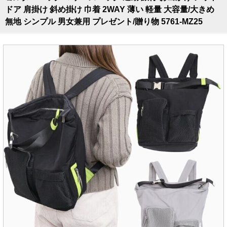
ドア 肩掛け 斜め掛け 巾着 2WAY 薄い 軽量 大容量/大きめ
無地 シンプル 男女兼用 プレゼント/贈り物 5761-MZ25