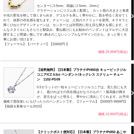
センターに3.5mm、両脇に2.5mm、2mmと
グラデーションにリズム良く配置し、カット面の大きさと角度
や光の変化を映して強くきらめき、デコルテを美しく華やかに。肌を明るく見せてく
れて、抜群の存在感を放ちます。チェーンは、人気のスクリューを使用。キラキラと
輝くひねりデザインチェーンは、センターとは対照的に控え目な輝きを感じます。ど
んなスタイルにもさらりと馴染み、重ね着けにもお勧めのペンダントはマルチに大活
躍すること間違い無しです♪飽きのこないシンプルなデザインだから、きっと長く大
事にお使い頂けます。
【フォーマル】【パーティー】【20000円-】
価格:29,999円(税込)
【送料無料】【日本製】プラチナ/Pt900台 キュービックジル
コニア/CZ 0.5ct ペンダント/ネックレス スクリュー チェー
ン 1102-PG09
0.5カラットの一粒キュービックジルコニアは、見た目にも大
きく、着ければその存在感はかなりのもの！！最高級の輝き
が、首元をぱっと明るく、華やかに演出してくれます。お手頃
価格で普段使いにもぴったりのペンダントです。【フォーマル】【5000円-9999円】
【福袋＆新春セール2015】
価格:23,900円(税込)
【クリックポスト便対応】【日本製】プラチナ/Pt850 あこや