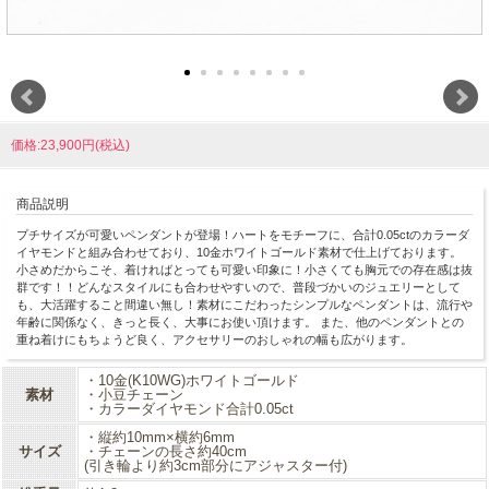
価格:23,900円(税込)
商品説明
プチサイズが可愛いペンダントが登場！ハートをモチーフに、合計0.05ctのカラーダ
イヤモンドと組み合わせており、10金ホワイトゴールド素材で仕上げております。
小さめだからこそ、着ければとっても可愛い印象に！小さくても胸元での存在感は抜
群です！！どんなスタイルにも合わせやすいので、普段づかいのジュエリーとして
も、大活躍すること間違い無し！素材にこだわったシンプルなペンダントは、流行や
年齢に関係なく、きっと長く、大事にお使い頂けます。 また、他のペンダントとの
重ね着けにもちょうど良く、アクセサリーのおしゃれの幅も広がります。
・10金(K10WG)ホワイトゴールド
素材
・小豆チェーン
・カラーダイヤモンド合計0.05ct
・縦約10mm×横約6mm
サイズ
・チェーンの長さ約40cm
(引き輪より約3cm部分にアジャスター付)