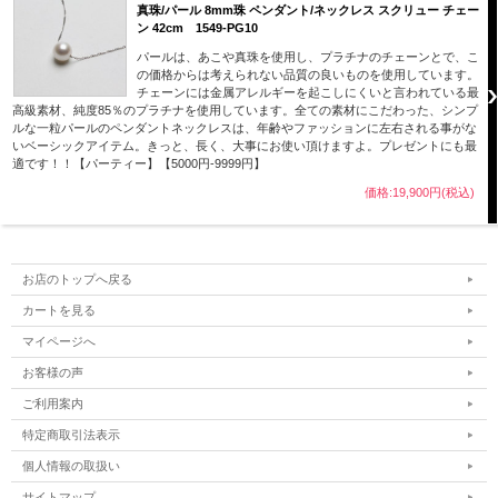
真珠/パール 8mm珠 ペンダント/ネックレス スクリュー チェー
ン 42cm 1549-PG10
パールは、あこや真珠を使用し、プラチナのチェーンとで、こ
の価格からは考えられない品質の良いものを使用しています。
チェーンには金属アレルギーを起こしにくいと言われている最
高級素材、純度85％のプラチナを使用しています。全ての素材にこだわった、シンプ
ルな一粒パールのペンダントネックレスは、年齢やファッションに左右される事がな
いベーシックアイテム。きっと、長く、大事にお使い頂けますよ。プレゼントにも最
適です！！【パーティー】【5000円-9999円】
価格:19,900円(税込)
お店のトップへ戻る
カートを見る
マイページへ
お客様の声
ご利用案内
特定商取引法表示
個人情報の取扱い
サイトマップ