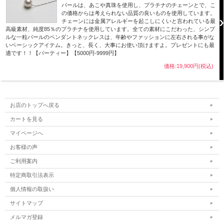
パールは、あこや真珠を使用し、プラチナのチェーンとで、こ
の価格からは考えられない品質の良いものを使用しています。
チェーンには金属アレルギーを起こしにくいと言われている最
高級素材、純度85％のプラチナを使用しています。全ての素材にこだわった、シンプ
ルな一粒パールのペンダントネックレスは、年齢やファッションに左右される事がな
いベーシックアイテム。きっと、長く、大事にお使い頂けますよ。プレゼントにも最
適です！！【パーティー】【5000円-9999円】
価格:19,900円(税込)
お店のトップへ戻る
カートを見る
マイページへ
お客様の声
ご利用案内
特定商取引法表示
個人情報の取扱い
サイトマップ
メルマガ登録