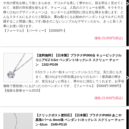
や光の変化を映して強くきらめき、デコルテを美しく華やかに。肌を明るく見せてく
れて、抜群の存在感を放ちます。チェーンは、人気のスクリューを使用。キラキラと
輝くひねりデザインチェーンは、センターとは対照的に控え目な輝きを感じます。ど
んなスタイルにもさらりと馴染み、重ね着けにもお勧めのペンダントはマルチに大活
躍すること間違い無しです♪飽きのこないシンプルなデザインだから、きっと長く大
事にお使い頂けます。
【フォーマル】【パーティー】【20000円-】
価格:29,999円(税込)
【送料無料】【日本製】プラチナ/Pt900台 キュービックジル
コニア/CZ 0.5ct ペンダント/ネックレス スクリュー チェー
ン 1102-PG09
0.5カラットの一粒キュービックジルコニアは、見た目にも大
きく、着ければその存在感はかなりのもの！！最高級の輝き
が、首元をぱっと明るく、華やかに演出してくれます。お手頃
価格で普段使いにもぴったりのペンダントです。【フォーマル】【5000円-9999円】
【福袋＆新春セール2015】
価格:23,900円(税込)
【クリックポスト便対応】【日本製】プラチナ/Pt850 あこや
真珠/パール 8mm珠 ペンダント/ネックレス スクリュー チェー
ン 42cm 1549-PG10