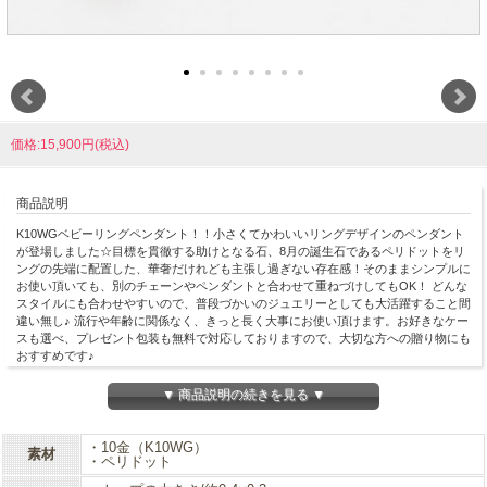
価格:15,900円(税込)
商品説明
K10WGベビーリングペンダント！！小さくてかわいいリングデザインのペンダント
が登場しました☆目標を貫徹する助けとなる石、8月の誕生石であるペリドットをリ
ングの先端に配置した、華奢だけれども主張し過ぎない存在感！そのままシンプルに
お使い頂いても、別のチェーンやペンダントと合わせて重ねづけしてもOK！ どんな
スタイルにも合わせやすいので、普段づかいのジュエリーとしても大活躍すること間
違い無し♪ 流行や年齢に関係なく、きっと長く大事にお使い頂けます。お好きなケー
スも選べ、プレゼント包装も無料で対応しておりますので、大切な方への贈り物にも
おすすめです♪
▼ 商品説明の続きを見る ▼
・10金（K10WG）
素材
・ペリドット