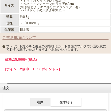
・トップの大きさ/約0.4×0.3mｍ
・ベネチアンチェーンの長さ/約40cm
サイズ
(引き輪とより3cm部分にアジャスター有)
・ペリドットの大きさ/約0.2cm
留具
約0.8g
仕様
・「K10WG」
生産国
日本製
ご留意事項について
プレゼント対応をご要望のお客様はカート画面のプルダウン選択肢に
て必ずお選びいただきますようお願いいたします。
価格:
15,900円
(税込)
[ポイント2倍中 1,590ポイント～]
注文
在庫
在庫切れ