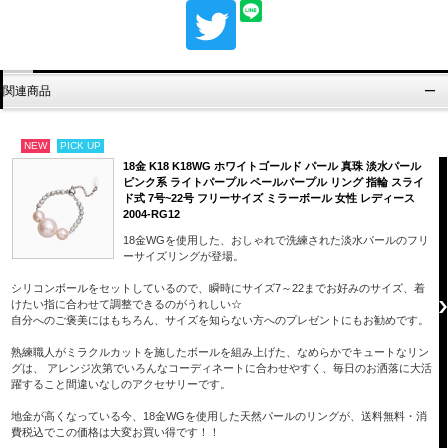
関連商品
NEW
PICK UP
18金 K18 K18WG ホワイトゴールド パール 真珠 淡水パール
ピンク系 ライトパープル ペールパープル リング 指輪 スライ
ド式 7号~22号 フリーサイズ ミラーボール 女性 レディース
2004-RG12
18金WGを使用した、おしゃれで洗練された淡水パールのフリ
ーサイズリングが登場。
シリコンボールをセットしているので、瞬時にサイズ7～22までお好みのサイズ、着
けたい指に合わせて調整できるのがうれしい☆
自分へのご褒美にはもちろん、サイズを知らない方へのプレゼントにもお勧めです。
熟練職人がミラクルカットを施したボールを組み上げた、なめらかでキュートなリン
グは、 アレンジ次第でいろんなコーディネートに合わせやすく、毎日のお洒落に大活
躍すること間違いなしのアクセサリーです。
地金が高くなっている今、18金WGを使用した天然パールのリングが、送料無料・消
費税込でこの価格は大変お買い得です！！