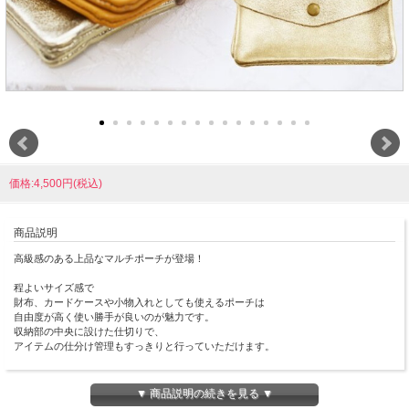
価格:4,500円(税込)
商品説明
高級感のある上品なマルチポーチが登場！
程よいサイズ感で
財布、カードケースや小物入れとしても使えるポーチは
自由度が高く使い勝手が良いのが魅力です。
収納部の中央に設けた仕切りで、
アイテムの仕分け管理もすっきりと行っていただけます。
スリムなので、カバンの中に入れてもかさばりません☆
▼ 商品説明の続きを見る ▼
やわらかく手触りのよい牛革を使用しており、