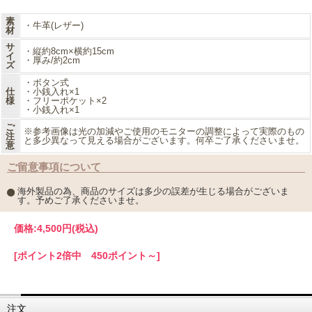
質の良い素材できっと長く、大事にお使い頂けます。
素
・牛革(レザー)
材
また女性・男性どちらでもお使いいただけます。
サ
・縦約8cm×横約15cm
【NERO/ブラック】
イ
・厚み/約2cm
【SENAPE/マスタード】
ズ
【PLATINO/ゴールド※完売】
・ボタン式
の３カラーをご用意いたしました！
仕
・小銭入れ×1
ご希望のカラーを必ずお選びください。
様
・フリーポケット×2
・小銭入れ×1
ご
※参考画像は光の加減やご使用のモニターの調整によって実際のもの
注
と多少異なって見える場合がございます。何卒ご了承くださいませ。
意
ご留意事項について
海外製品の為、商品のサイズは多少の誤差が生じる場合がございま
す。予めご了承くださいませ。
価格:
4,500円
(税込)
[ポイント2倍中 450ポイント～]
注文