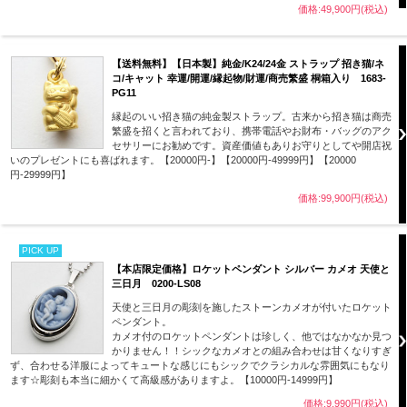
価格:49,900円(税込)
【送料無料】【日本製】純金/K24/24金 ストラップ 招き猫/ネ
コ/キャット 幸運/開運/縁起物/財運/商売繁盛 桐箱入り 1683-
PG11
縁起のいい招き猫の純金製ストラップ。古来から招き猫は商売
繁盛を招くと言われており、携帯電話やお財布・バッグのアク
セサリーにお勧めです。資産価値もありお守りとしてや開店祝
いのプレゼントにも喜ばれます。【20000円-】【20000円-49999円】【20000
円-29999円】
価格:99,900円(税込)
PICK UP
【本店限定価格】ロケットペンダント シルバー カメオ 天使と
三日月 0200-LS08
天使と三日月の彫刻を施したストーンカメオが付いたロケット
ペンダント。
カメオ付のロケットペンダントは珍しく、他ではなかなか見つ
かりません！！シックなカメオとの組み合わせは甘くなりすぎ
ず、合わせる洋服によってキュートな感じにもシックでクラシカルな雰囲気にもなり
ます☆彫刻も本当に細かくて高級感がありますよ。【10000円-14999円】
価格:9,990円(税込)