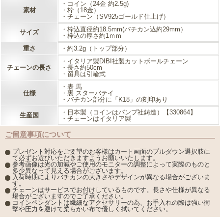
そのままつけても良し！他のネックレスと合わせて
・コイン（24金 約2.5g)
アレンジを表情が楽しめる、毎日のお洒落に大活躍すること間違いなしのペンダント
素材
・枠（18金）
・チェーン（SV925ゴールド仕上げ）
です！
・枠込直径約18.5mm(バチカン込約29mm）
サイズ
表面には、純金の証しフォーナイン 999.9 の刻印が施されており、確かな信頼とこだ
・枠込の厚さ約1ｍｍ
わりを感じます。
重さ
・約3.2g（トップ部分）
地金が高くなっている今、PURE GOLD を贅沢に使用して、送料無料・消費税込は
大変お買い得です！！
・イタリア製DIBI社製カットボールチェーン
チェーンの長さ
・長さ約50cm
・留具は引輪式
・表 馬
仕様
・裏 スターバテイ
・バチカン部分に「K18」の刻印あり
・
日本製（コインはパンプ社鋳造）【
330864】
生産国
・チェーンはイタリア製
ご留意事項について
プレゼント対応をご要望のお客様はカート画面のプルダウン選択肢に
て必ずお選びいただきますようお願いいたします。
参考画像は光の加減やご使用のモニターの調整によって実際のものと
多少異なって見える場合がございます。
入荷時期によりバチカンの大きさやデザインが異なる場合がございま
す。
チェーンはサービスでお付けしているものです。長さや仕様が異なる
場合がございますのでご了承ください。
コインペンダントは繊細なアクセサリーの為、お手入れの際は強い衝
撃や圧力を避けて柔らかい布で優しく拭いてください。