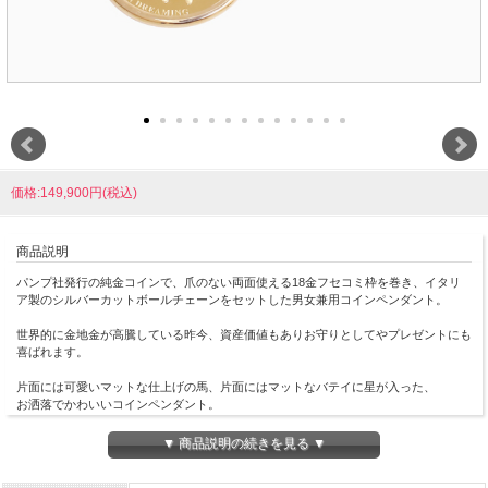
価格:149,900円(税込)
商品説明
パンプ社発行の純金コインで、爪のない両面使える18金フセコミ枠を巻き、イタリ
ア製のシルバーカットボールチェーンをセットした男女兼用コインペンダント。
世界的に金地金が高騰している昨今、資産価値もありお守りとしてやプレゼントにも
喜ばれます。
片面には可愛いマットな仕上げの馬、片面にはマットなバテイに星が入った、
お洒落でかわいいコインペンダント。
男女兼用のデザインはその日の気分で表裏使い分けてお洒落を楽しめます♪
どんな服装にも合わせやすく、カジュアルはもちろん、オフィススタイルやフォーマ
▼ 商品説明の続きを見る ▼
ルなスタイルに合わせて頂いても素敵です！