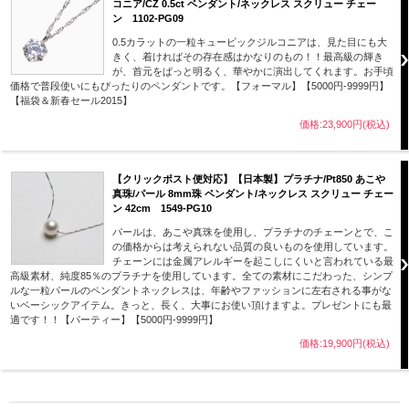
コニア/CZ 0.5ct ペンダント/ネックレス スクリュー チェー
ン 1102-PG09
0.5カラットの一粒キュービックジルコニアは、見た目にも大
きく、着ければその存在感はかなりのもの！！最高級の輝き
が、首元をぱっと明るく、華やかに演出してくれます。お手頃
価格で普段使いにもぴったりのペンダントです。【フォーマル】【5000円-9999円】
【福袋＆新春セール2015】
価格:23,900円(税込)
【クリックポスト便対応】【日本製】プラチナ/Pt850 あこや
真珠/パール 8mm珠 ペンダント/ネックレス スクリュー チェー
ン 42cm 1549-PG10
パールは、あこや真珠を使用し、プラチナのチェーンとで、こ
の価格からは考えられない品質の良いものを使用しています。
チェーンには金属アレルギーを起こしにくいと言われている最
高級素材、純度85％のプラチナを使用しています。全ての素材にこだわった、シンプ
ルな一粒パールのペンダントネックレスは、年齢やファッションに左右される事がな
いベーシックアイテム。きっと、長く、大事にお使い頂けますよ。プレゼントにも最
適です！！【パーティー】【5000円-9999円】
価格:19,900円(税込)