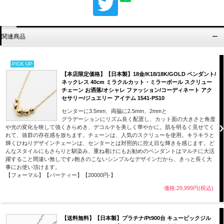
関連商品
PICK UP
【本店限定価格】【日本製】18金/K18/18K/GOLD ペンダント/
ネックレス 40cm ミラクルカット・ミラーボール スクリュー
チェーン お洒落/オシャレ ファッション/コーディネート アク
セサリー/ジュエリー アイテム 1541-PS10
センターに3.5mm、両脇に2.5mm、2mmと
グラデーションにリズム良く配置し、カット面の大きさと角度
や光の変化を映して強くきらめき、デコルテを美しく華やかに。肌を明るく見せてく
れて、抜群の存在感を放ちます。チェーンは、人気のスクリューを使用。キラキラと
輝くひねりデザインチェーンは、センターとは対照的に控え目な輝きを感じます。ど
んなスタイルにもさらりと馴染み、重ね着けにもお勧めのペンダントはマルチに大活
躍すること間違い無しです♪飽きのこないシンプルなデザインだから、きっと長く大
事にお使い頂けます。
【フォーマル】【パーティー】【20000円-】
価格:29,999円(税込)
【送料無料】【日本製】プラチナ/Pt900台 キュービックジル