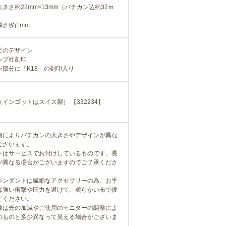
きさ約22mm×13mm（バチカン込約32ｍ
さ/約1mm
ビのデザイン
ンプ社刻印
ン部分に「K18」の刻印入り
インゴットはスイス製） 【332234】
期によりバチカンの大きさやデザインが異な
ございます。
ンはサービスでお付けしているものです。長
が異なる場合がございますのでご了承くださ
ペンダントは繊細なアクセサリーの為、お手
は強い衝撃や圧力を避けて、柔らかい布で優
てください。
像は光の加減やご使用のモニターの調整によ
のものと多少異なって見える場合がございま