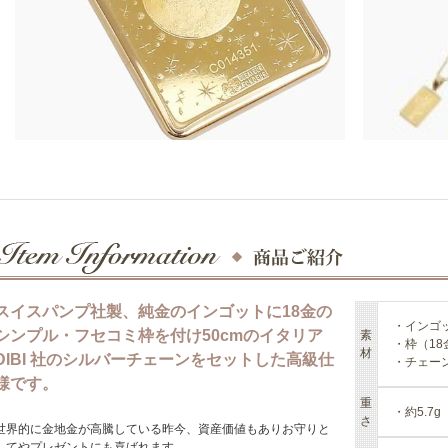
スイスパンプ社製、純金のインゴットに18金の
・インゴッ
シンプル・フセコミ枠を付け50cmのイタリア
素
・枠（18
材
DIBI 社のシルバーチェーンをセットした高級仕
・チェーン
様です。
重
・約5.7
さ
世界的に金地金が高騰している昨今、資産価値もありお守りと
してやプレゼントにも喜ばれます。