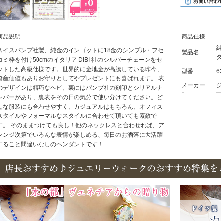
商品説明
商品仕様
純
スイスパンプ社製、純金のインゴットに18金のシンプル・フセ
製品名:
ダ
コミ枠を付け50cmのイタリア DIBI 社のシルバーチェーンをセ
ットした高級仕様です。世界的に金地金が高騰している昨今、
型番:
6
資産価値もありお守りとしてやプレゼントにも喜ばれます。 表
メーカー:
のデザインは精巧なヘビ、裏にはパンプ社の刻印とシリアルナ
ンバーがあり、裏表をその日の気分で使い分けてください。ど
んな服装にも合わせやすく、カジュアルはもちろん、オフィス
スタイルやフォーマルなスタイルに合わせて頂いても素敵で
す。 そのままつけても良し！他のネックレスと合わせれば、ア
レンジ次第でいろんな表情が楽しめる、毎日のお洒落に大活躍
すること間違いなしのペンダントです！