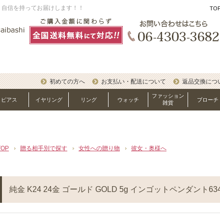
、自信を持ってお届けします！！
TO
初めての方へ
お支払い・配送について
返品交換につ
ファッション
ピアス
イヤリング
リング
ウォッチ
ブローチ
雑貨
TOP
贈る相手別で探す
女性への贈り物
彼女・奥様へ
純金 K24 24金 ゴールド GOLD 5g インゴットペンダント634