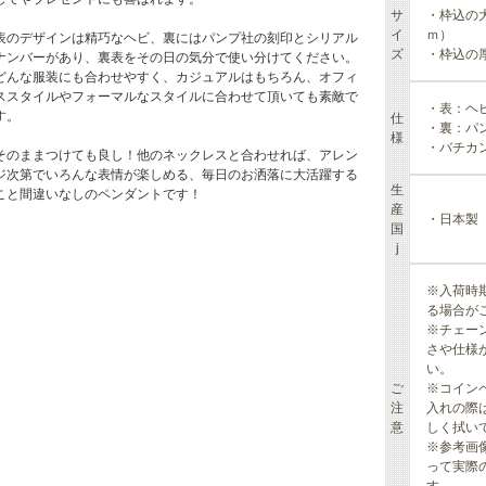
サ
・枠込の大
イ
ｍ）
表のデザインは精巧なヘビ、裏にはパンプ社の刻印とシリアル
ズ
・枠込の厚
ナンバーがあり、裏表をその日の気分で使い分けてください。
どんな服装にも合わせやすく、カジュアルはもちろん、オフィ
ススタイルやフォーマルなスタイルに合わせて頂いても素敵で
・表：ヘ
す。
仕
・裏：パ
様
・バチカ
そのままつけても良し！他のネックレスと合わせれば、アレン
ジ次第でいろんな表情が楽しめる、毎日のお洒落に大活躍する
生
こと間違いなしのペンダントです！
産
・日本製（
国
j
※入荷時
る場合が
※チェー
さや仕様
い。
ご
※コイン
注
入れの際
意
しく拭い
※参考画
って実際