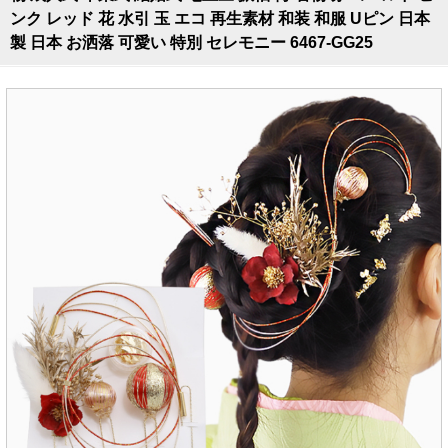
ンク レッド 花 水引 玉 エコ 再生素材 和装 和服 Uピン 日本
製 日本 お洒落 可愛い 特別 セレモニー 6467-GG25