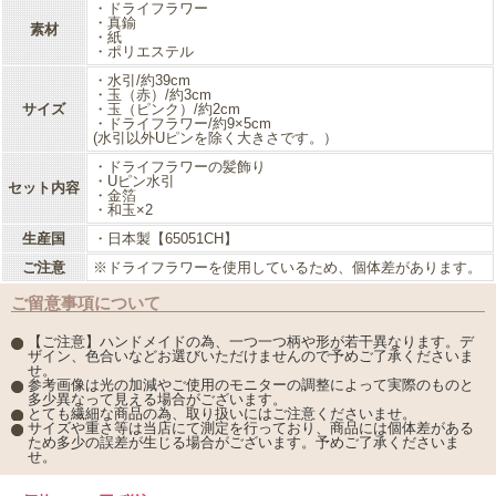
・ドライフラワー
・真鍮
素材
・紙
・ポリエステル
・水引/約39cm
・玉（赤）/約3cm
サイズ
・玉（ピンク）/約2cm
・ドライフラワー/約9×5cm
(水引以外Uピンを除く大きさです。）
・ドライフラワーの髪飾り
・Uピン水引
セット内容
・金箔
・和玉×2
生産国
・日本製【65051CH】
ご注意
※ドライフラワーを使用しているため、個体差があります。
ご留意事項について
【ご注意】ハンドメイドの為、一つ一つ柄や形が若干異なります。デ
ザイン、色合いなどお選びいただけませんので予めご了承くださいま
せ。
参考画像は光の加減やご使用のモニターの調整によって実際のものと
多少異なって見える場合がございます。
とても繊細な商品の為、取り扱いにはご注意くださいませ。
サイズや重さ等は当店にて測定を行っており、商品には個体差がある
ため多少の誤差が生じる場合がございます。予めご了承くださいま
せ。