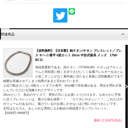
関連商品
【送料無料】【日本製】純チタン/チタン ブレスレット／ブレ
ス キヘイ/喜平 6面カット 20cm 中折式留具 メンズ 1758-
BC11
高純度素材である、純チタン（TITANIUM）チタンはアルミニ
ウムと同程度に軽く丈夫でさびにくく金属アレルギーをほとん
ど起こすことがなく紫外線に当たると表面に活性酸素ができて
細菌を死滅させてしまう効果があると言われています。
上品で飽きのこない6面カットダブル喜平。5mm幅で存在感がある、男女を問わず楽
しんでいただける洗練されたデザインです。
20cmという、長めのサイズで、男性の方にもお使いいただけます。なめらかに手首
に沿うブレスレットは、着け心地も抜群！！ 「カラダにやさしい！！」これだけの
ボリュームがあるのに、着けているのを感じさせないほど軽いのがうれしいです。
女性はもちろん、おしゃれな男性にもお勧めの高純度チタンブレスレット。
【5000円-9999円】
価格:12,900円(税込)