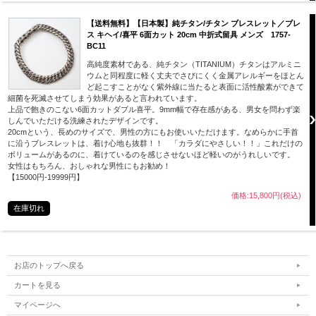
【送料無料】【日本製】純チタン/チタン ブレスレット／ブレ
ス キヘイ/喜平 6面カット 20cm 中折式留具 メンズ 1757-
BC11
高純度素材である、純チタン（TITANIUM）チタンはアルミニ
ウムと同程度に軽く丈夫でさびにくく金属アレルギーをほとん
ど起こすことがなく紫外線に当たると表面に活性酸素ができて
細菌を死滅させてしまう効果があると言われています。
上品で飽きのこない6面カットダブル喜平。9mm幅で存在感がある、男女を問わず楽
しんでいただける洗練されたデザインです。
20cmという、長めのサイズで、男性の方にもお使いいただけます。なめらかに手首
に沿うブレスレットは、着け心地も抜群！！ 「カラダにやさしい！！」これだけの
ボリュームがあるのに、着けているのを感じさせないほど軽いのがうれしいです。
女性はもちろん、おしゃれな男性にもお勧め！
【15000円-19999円】
価格:15,800円(税込)
在庫切れ
お店のトップへ戻る
カートを見る
マイページへ