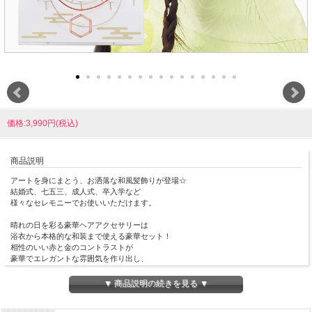
価格:3,990円(税込)
商品説明
アートを身にまとう、お洒落な和風髪飾りが登場☆
結婚式、七五三、成人式、卒入学など
様々なセレモニーでお使いいただけます。
晴れの日を彩る豪華ヘアアクセサリーは
浴衣から本格的な和装まで使える豪華セット！
相性のいい赤と金のコントラストが
豪華でエレガントな雰囲気を作り出し、
華やかで上品な女性らしさを引き出してくれます。
▼ 商品説明の続きを見る ▼
ハンドメイドの為、まったく同じ柄は存在しない、
自分だけのお洒落をお楽しみください。