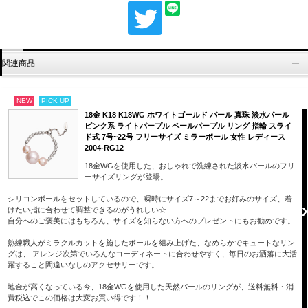
関連商品
NEW
PICK UP
18金 K18 K18WG ホワイトゴールド パール 真珠 淡水パール
ピンク系 ライトパープル ペールパープル リング 指輪 スライ
ド式 7号~22号 フリーサイズ ミラーボール 女性 レディース
2004-RG12
18金WGを使用した、おしゃれで洗練された淡水パールのフリ
ーサイズリングが登場。
シリコンボールをセットしているので、瞬時にサイズ7～22までお好みのサイズ、着
けたい指に合わせて調整できるのがうれしい☆
自分へのご褒美にはもちろん、サイズを知らない方へのプレゼントにもお勧めです。
熟練職人がミラクルカットを施したボールを組み上げた、なめらかでキュートなリン
グは、 アレンジ次第でいろんなコーディネートに合わせやすく、毎日のお洒落に大活
躍すること間違いなしのアクセサリーです。
地金が高くなっている今、18金WGを使用した天然パールのリングが、送料無料・消
費税込でこの価格は大変お買い得です！！