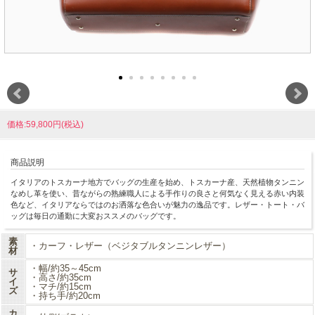
価格:59,800円(税込)
商品説明
イタリアのトスカーナ地方でバッグの生産を始め、トスカーナ産、天然植物タンニン
なめし革を使い、昔ながらの熟練職人による手作りの良さと何気なく見える赤い内装
色など、イタリアならではのお洒落な色合いが魅力の逸品です。レザー・トート・バ
ッグは毎日の通勤に大変おススメのバッグです。
素
・カーフ・レザー（ベジタブルタンニンレザー）
材
・幅/約35～45cm
サ
・高さ/約35cm
イ
・マチ/約15cm
ズ
・持ち手/約20cm
カ