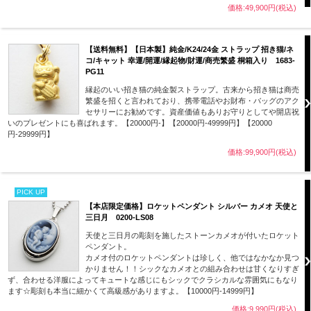
価格:49,900円(税込)
【送料無料】【日本製】純金/K24/24金 ストラップ 招き猫/ネ
コ/キャット 幸運/開運/縁起物/財運/商売繁盛 桐箱入り 1683-
PG11
縁起のいい招き猫の純金製ストラップ。古来から招き猫は商売
繁盛を招くと言われており、携帯電話やお財布・バッグのアク
セサリーにお勧めです。資産価値もありお守りとしてや開店祝
いのプレゼントにも喜ばれます。【20000円-】【20000円-49999円】【20000
円-29999円】
価格:99,900円(税込)
PICK UP
【本店限定価格】ロケットペンダント シルバー カメオ 天使と
三日月 0200-LS08
天使と三日月の彫刻を施したストーンカメオが付いたロケット
ペンダント。
カメオ付のロケットペンダントは珍しく、他ではなかなか見つ
かりません！！シックなカメオとの組み合わせは甘くなりすぎ
ず、合わせる洋服によってキュートな感じにもシックでクラシカルな雰囲気にもなり
ます☆彫刻も本当に細かくて高級感がありますよ。【10000円-14999円】
価格:9,990円(税込)