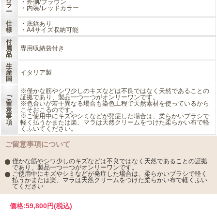
・外側/ブラウン
ラ
・内装/レッドカラー
ー
仕
・底鋲あり
様
・A4サイズ収納可能
付
属
専用収納袋付き
品
生
産
イタリア製
国
※僅かな筋やシワ少しのキズなどは不良ではなく天然であることの
ご
証拠であり、製品一つ一つがオンリーワンです。
留
※色合いが若干異なる場合も染色工程で天然素材を使っているから
意
こそおこるのです。
事
※ご使用中にキズやシミなどが発症した場合は、柔らかいブラシで
項
軽く払うかまたは楽、マラは天然クリームをつけた柔らかい布で軽
くふいてください。
ご留意事項について
僅かな筋やシワ少しのキズなどは不良ではなく天然であることの証拠
であり、製品一つ一つがオンリーワンです。
ご使用中にキズやシミなどが発症した場合は、柔らかいブラシで軽く
払うかまたは楽、マラは天然クリームをつけた柔らかい布で軽くふい
てください
価格:
59,800円
(税込)