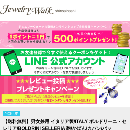
PICK UP
【送料無料】男女兼用 イタリア製/ITALY ボルドリーニ・セ
レリア/BOLDRINI SELLERIA 鞄/かばん/カバン/バッ